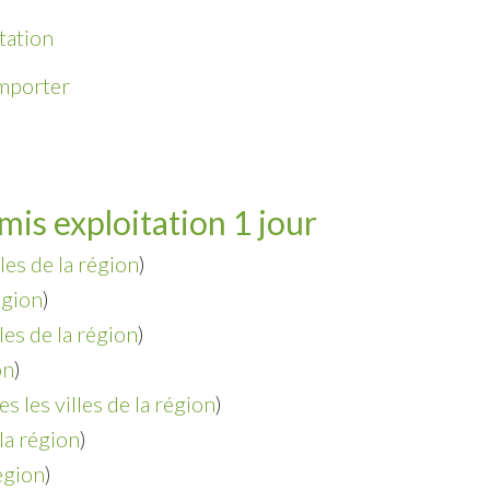
tation
emporter
mis exploitation 1 jour
lles de la région
)
égion
)
lles de la région
)
on
)
es les villes de la région
)
 la région
)
région
)