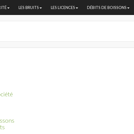
RITÉ
LES BRUITS
LES LICENCES
DÉBITS DE BOISSONS
ociété
issons
ts