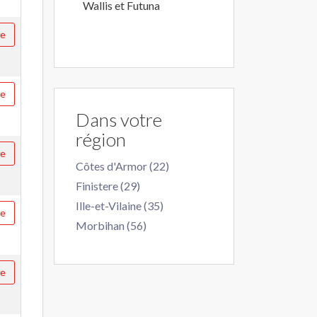
Wallis et Futuna
re
re
Dans votre
région
re
Côtes d'Armor (22)
Finistere (29)
Ille-et-Vilaine (35)
re
Morbihan (56)
re