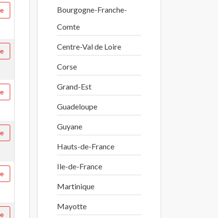
Bourgogne-Franche-
re
Comte
Centre-Val de Loire
re
Corse
Grand-Est
re
Guadeloupe
Guyane
re
Hauts-de-France
Ile-de-France
re
Martinique
Mayotte
re