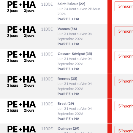
1100
€
Saint-Brieuc (22)
S'inscri
Lun 24 Aout au Ven 28 Aout
2026
Pack PE + HA
1100
€
Vannes (56)
S'inscri
Lun 31 Aout au Ven 04
Septembre 2026
Pack PE + HA
1100
€
Cesson-Sévigné (35)
S'inscri
Lun 31 Aout au Ven 04
Septembre 2026
Pack PE + HA
1100
€
Rennes (35)
S'inscri
Lun 31 Aout au Ven 04
Septembre 2026
Pack PE + HA
1100
€
Brest (29)
S'inscri
Lun 31 Aout au Ven 04
Septembre 2026
Pack PE + HA
1100
€
Quimper (29)
S'inscri