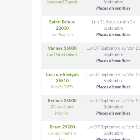
boulevard Dupleix
Septembre
Places disponibles
Saint-Brieuc
Lun 31 Aout
au
Ven 04
22000
Septembre
rue Jouallan
Places disponibles
Vannes
56000
Lun 07 Septembre
au
Ven 1
rue Daniel Gilard
Septembre
Places disponibles
Cesson-Sévigné
Lun 07 Septembre
au
Ven 1
35510
Septembre
Rue du Taillis
Places disponibles
Rennes
35000
Lun 07 Septembre
au
Ven 1
ZA rue André
Septembre
Meynier
Places disponibles
Brest
29200
Lun 07 Septembre
au
Ven 1
rue jean marie le
Septembre
bris
Places disponibles