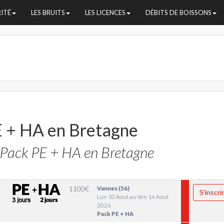
RITÉ
LES BRUITS
LES LICENCES
DÉBITS DE BOISSONS
E + HA en Bretagne
Pack PE + HA en Bretagne
1100
€
Vannes (56)
S'inscri
Lun 10 Aout au Ven 14 Aout
2026
Pack PE + HA