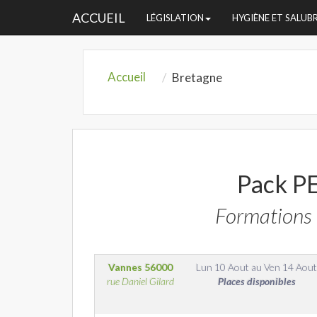
ACCUEIL
LÉGISLATION
HYGIÈNE ET SALUB
Accueil
Bretagne
Pack P
Formations 
Vannes
56000
Lun 10 Aout
au
Ven 14 Aout
rue Daniel Gilard
Places disponibles