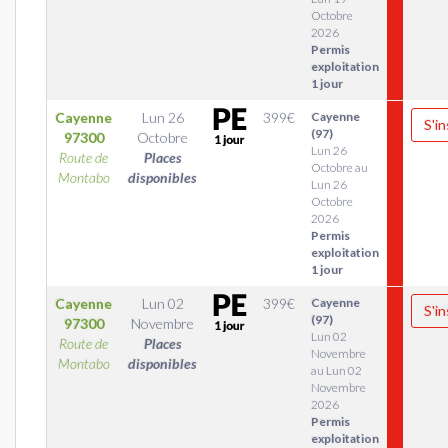
Octobre
2026
Permis
exploitation
1 jour
Cayenne
Lun 26
399
€
Cayenne
S'in
(97)
97300
Octobre
Lun 26
Route de
Places
Octobre au
Montabo
disponibles
Lun 26
Octobre
2026
Permis
exploitation
1 jour
Cayenne
Lun 02
399
€
Cayenne
S'in
(97)
97300
Novembre
Lun 02
Route de
Places
Novembre
Montabo
disponibles
au Lun 02
Novembre
2026
Permis
exploitation