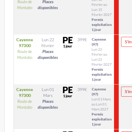
Route de
Places
Février au
Montabo
disponibles
Lun 15
Février 2027
Permis
exploitation
1 jour
Cayenne
Lun 22
399
€
Cayenne
S'in
(97)
97300
Février
Lun 22
Route de
Places
Février au
Montabo
disponibles
Lun 22
Février 2027
Permis
exploitation
1 jour
Cayenne
Lun 01
399
€
Cayenne
S'in
(97)
97300
Mars
Lun 01 Mars
Route de
Places
au Lun 01
Montabo
disponibles
Mars 2027
Permis
exploitation
1 jour