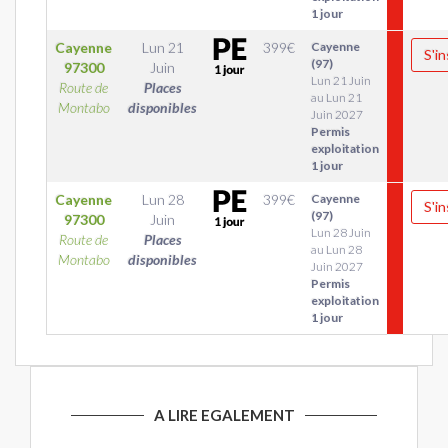
1 jour
Cayenne
Lun 21
399
€
Cayenne
S'in
(97)
97300
Juin
Lun 21 Juin
Route de
Places
au Lun 21
Montabo
disponibles
Juin 2027
Permis
exploitation
1 jour
Cayenne
Lun 28
399
€
Cayenne
S'in
(97)
97300
Juin
Lun 28 Juin
Route de
Places
au Lun 28
Montabo
disponibles
Juin 2027
Permis
exploitation
1 jour
A LIRE EGALEMENT