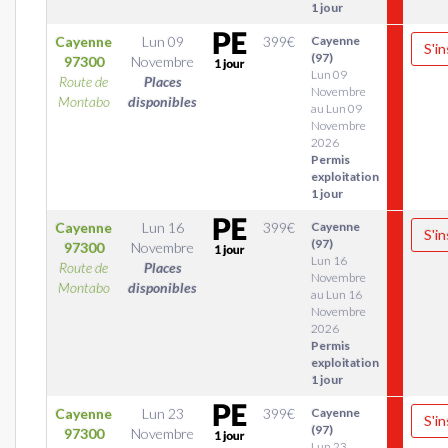
1 jour
Cayenne
Lun 09
399
€
Cayenne
S'in
(97)
97300
Novembre
Lun 09
Route de
Places
Novembre
Montabo
disponibles
au Lun 09
Novembre
2026
Permis
exploitation
1 jour
Cayenne
Lun 16
399
€
Cayenne
S'in
(97)
97300
Novembre
Lun 16
Route de
Places
Novembre
Montabo
disponibles
au Lun 16
Novembre
2026
Permis
exploitation
1 jour
Cayenne
Lun 23
399
€
Cayenne
S'in
(97)
97300
Novembre
Lun 23