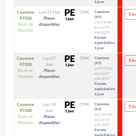
1 jour
Cayenne
Lun 31 Mai
399
€
Cayenne
S'in
(97)
97300
Places
Lun 31 Mai
Route de
disponibles
au Lun 31
Montabo
Mai 2027
Permis
exploitation
1 jour
Cayenne
Lun 07
399
€
Cayenne
S'in
(97)
97300
Juin
Lun 07 Juin
Route de
Places
au Lun 07
Montabo
disponibles
Juin 2027
Permis
exploitation
1 jour
Cayenne
Lun 14
399
€
Cayenne
S'in
(97)
97300
Juin
Lun 14 Juin
Route de
Places
au Lun 14
Montabo
disponibles
Juin 2027
Permis
exploitation