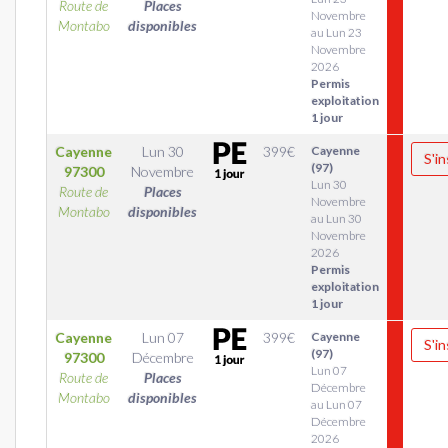
Route de
Places
Novembre
Montabo
disponibles
au Lun 23
Novembre
2026
Permis
exploitation
1 jour
Cayenne
Lun 30
399
€
Cayenne
S'in
(97)
97300
Novembre
Lun 30
Route de
Places
Novembre
Montabo
disponibles
au Lun 30
Novembre
2026
Permis
exploitation
1 jour
Cayenne
Lun 07
399
€
Cayenne
S'in
(97)
97300
Décembre
Lun 07
Route de
Places
Décembre
Montabo
disponibles
au Lun 07
Décembre
2026