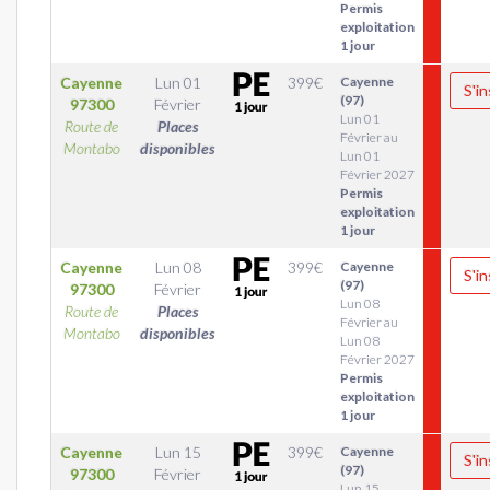
Permis
exploitation
1 jour
Cayenne
Lun 01
399
€
Cayenne
S'in
(97)
97300
Février
Lun 01
Route de
Places
Février au
Montabo
disponibles
Lun 01
Février 2027
Permis
exploitation
1 jour
Cayenne
Lun 08
399
€
Cayenne
S'in
(97)
97300
Février
Lun 08
Route de
Places
Février au
Montabo
disponibles
Lun 08
Février 2027
Permis
exploitation
1 jour
Cayenne
Lun 15
399
€
Cayenne
S'in
(97)
97300
Février
Lun 15