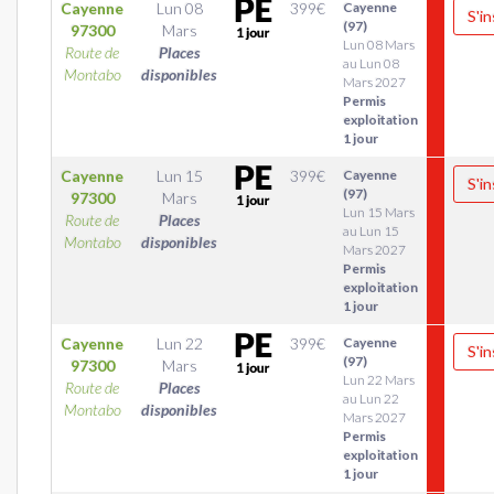
Cayenne
Lun 08
399
€
Cayenne
S'in
(97)
97300
Mars
Lun 08 Mars
Route de
Places
au Lun 08
Montabo
disponibles
Mars 2027
Permis
exploitation
1 jour
Cayenne
Lun 15
399
€
Cayenne
S'in
(97)
97300
Mars
Lun 15 Mars
Route de
Places
au Lun 15
Montabo
disponibles
Mars 2027
Permis
exploitation
1 jour
Cayenne
Lun 22
399
€
Cayenne
S'in
(97)
97300
Mars
Lun 22 Mars
Route de
Places
au Lun 22
Montabo
disponibles
Mars 2027
Permis
exploitation
1 jour