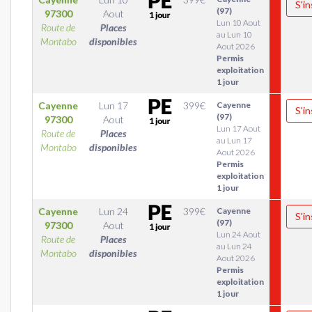
S'in
(97)
97300
Aout
Lun 10 Aout
Route de
Places
au Lun 10
Montabo
disponibles
Aout 2026
Permis
exploitation
1 jour
Cayenne
Lun 17
399
€
Cayenne
S'in
(97)
97300
Aout
Lun 17 Aout
Route de
Places
au Lun 17
Montabo
disponibles
Aout 2026
Permis
exploitation
1 jour
Cayenne
Lun 24
399
€
Cayenne
S'in
(97)
97300
Aout
Lun 24 Aout
Route de
Places
au Lun 24
Montabo
disponibles
Aout 2026
Permis
exploitation
1 jour