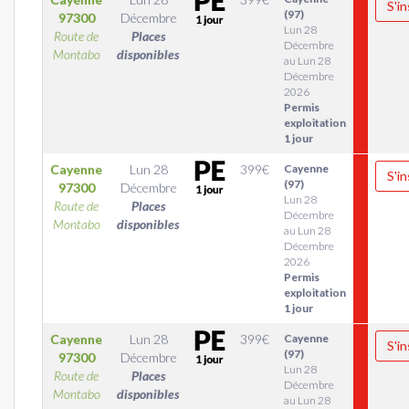
S'in
(97)
97300
Décembre
Lun 28
Route de
Places
Décembre
Montabo
disponibles
au Lun 28
Décembre
2026
Permis
exploitation
1 jour
Cayenne
Lun 28
399
€
Cayenne
S'in
(97)
97300
Décembre
Lun 28
Route de
Places
Décembre
Montabo
disponibles
au Lun 28
Décembre
2026
Permis
exploitation
1 jour
Cayenne
Lun 28
399
€
Cayenne
S'in
(97)
97300
Décembre
Lun 28
Route de
Places
Décembre
Montabo
disponibles
au Lun 28