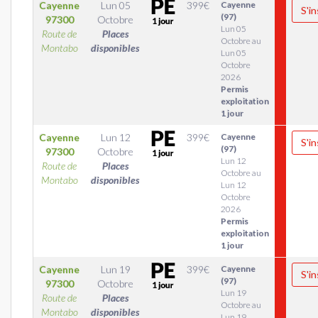
Cayenne
Lun 05
399
€
Cayenne
S'in
(97)
97300
Octobre
Lun 05
Route de
Places
Octobre au
Montabo
disponibles
Lun 05
Octobre
2026
Permis
exploitation
1 jour
Cayenne
Lun 12
399
€
Cayenne
S'in
(97)
97300
Octobre
Lun 12
Route de
Places
Octobre au
Montabo
disponibles
Lun 12
Octobre
2026
Permis
exploitation
1 jour
Cayenne
Lun 19
399
€
Cayenne
S'in
(97)
97300
Octobre
Lun 19
Route de
Places
Octobre au
Montabo
disponibles
Lun 19