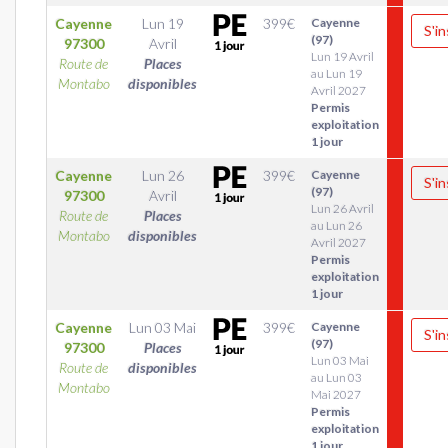
Cayenne
Lun 19
399
€
Cayenne
S'in
(97)
97300
Avril
Lun 19 Avril
Route de
Places
au Lun 19
Montabo
disponibles
Avril 2027
Permis
exploitation
1 jour
Cayenne
Lun 26
399
€
Cayenne
S'in
(97)
97300
Avril
Lun 26 Avril
Route de
Places
au Lun 26
Montabo
disponibles
Avril 2027
Permis
exploitation
1 jour
Cayenne
Lun 03 Mai
399
€
Cayenne
S'in
(97)
97300
Places
Lun 03 Mai
Route de
disponibles
au Lun 03
Montabo
Mai 2027
Permis
exploitation
1 jour