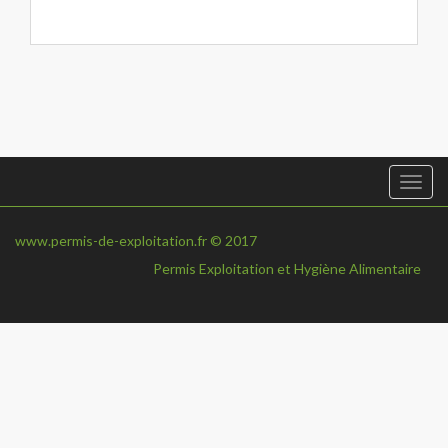
Togg
navi
www.permis-de-exploitation.fr © 2017
Permis Exploitation et Hygiène Alimentaire