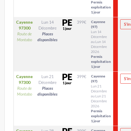
Permis
exploitation
1 jour
Cayenne
Lun 14
399
€
Cayenne
S'in
(97)
97300
Décembre
Lun 14
Route de
Places
Décembre
Montabo
disponibles
au Lun 14
Décembre
2026
Permis
exploitation
1 jour
Cayenne
Lun 21
399
€
Cayenne
S'in
(97)
97300
Décembre
Lun 21
Route de
Places
Décembre
Montabo
disponibles
au Lun 21
Décembre
2026
Permis
exploitation
1 jour
Cayenne
Lun 28
399
€
Cayenne