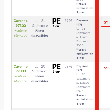
Permis
exploitation
1 jour
Cayenne
Lun 21
399
€
Cayenne
S'in
(97)
97300
Septembre
Lun 21
Route de
Places
Septembre
Montabo
disponibles
au Lun 21
Septembre
2026
Permis
exploitation
1 jour
Cayenne
Lun 28
399
€
Cayenne
S'in
(97)
97300
Septembre
Lun 28
Route de
Places
Septembre
Montabo
disponibles
au Lun 28
Septembre
2026
Permis
exploitation
1 jour