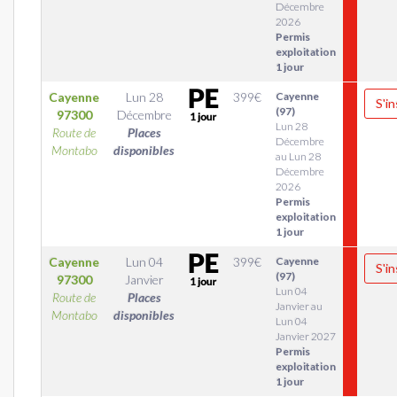
Décembre
2026
Permis
exploitation
1 jour
Cayenne
Lun 28
399
€
Cayenne
S'in
(97)
97300
Décembre
Lun 28
Route de
Places
Décembre
Montabo
disponibles
au Lun 28
Décembre
2026
Permis
exploitation
1 jour
Cayenne
Lun 04
399
€
Cayenne
S'in
(97)
97300
Janvier
Lun 04
Route de
Places
Janvier au
Montabo
disponibles
Lun 04
Janvier 2027
Permis
exploitation
1 jour