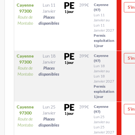
Cayenne
Lun 11
399
€
Cayenne
S'in
(97)
97300
Janvier
Lun 11
Route de
Places
Janvier au
Montabo
disponibles
Lun 11
Janvier 2027
Permis
exploitation
1 jour
Cayenne
Lun 18
399
€
Cayenne
S'in
(97)
97300
Janvier
Lun 18
Route de
Places
Janvier au
Montabo
disponibles
Lun 18
Janvier 2027
Permis
exploitation
1 jour
Cayenne
Lun 25
399
€
Cayenne
S'in
(97)
97300
Janvier
Lun 25
Route de
Places
Janvier au
Montabo
disponibles
Lun 25
Janvier 2027