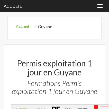
ACCUEIL
Togg
navi
Accueil
Guyane
Permis exploitation 1
jour en Guyane
Formations Permis
exploitation 1 jour en Guyane
Cayenne
Lun 10
399
€
Cayenne