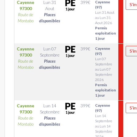
Cayenne
Lun 31
399
€
Cayenne
S'in
(97)
97300
Aout
Lun 31 Aout
Route de
Places
au Lun 31
Montabo
disponibles
Aout 2026
Permis
exploitation
1 jour
Cayenne
Lun 07
399
€
Cayenne
S'in
(97)
97300
Septembre
Lun 07
Route de
Places
Septembre
Montabo
disponibles
au Lun 07
Septembre
2026
Permis
exploitation
1 jour
Cayenne
Lun 14
399
€
Cayenne
S'in
(97)
97300
Septembre
Lun 14
Route de
Places
Septembre
Montabo
disponibles
au Lun 14
Septembre
2026