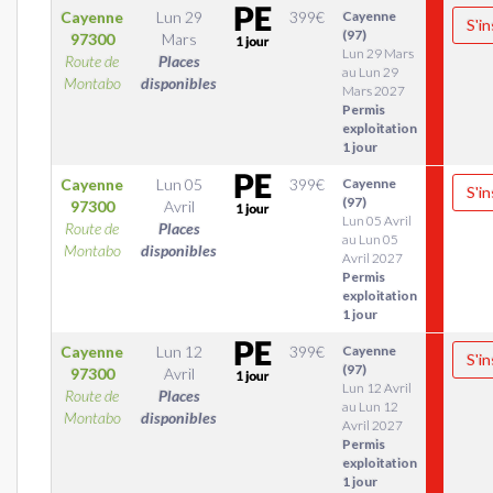
Cayenne
Lun 29
399
€
Cayenne
S'in
(97)
97300
Mars
Lun 29 Mars
Route de
Places
au Lun 29
Montabo
disponibles
Mars 2027
Permis
exploitation
1 jour
Cayenne
Lun 05
399
€
Cayenne
S'in
(97)
97300
Avril
Lun 05 Avril
Route de
Places
au Lun 05
Montabo
disponibles
Avril 2027
Permis
exploitation
1 jour
Cayenne
Lun 12
399
€
Cayenne
S'in
(97)
97300
Avril
Lun 12 Avril
Route de
Places
au Lun 12
Montabo
disponibles
Avril 2027
Permis
exploitation
1 jour