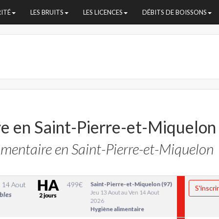
RITÉ
LES BRUITS
LES LICENCES
DÉBITS DE BOISSONS
e en Saint-Pierre-et-Miquelon
mentaire en Saint-Pierre-et-Miquelon
 14 Aout
499
€
Saint-Pierre-et-Miquelon (97)
S'inscri
Jeu 13 Aout au Ven 14 Aout
bles
2026
Hygiène alimentaire