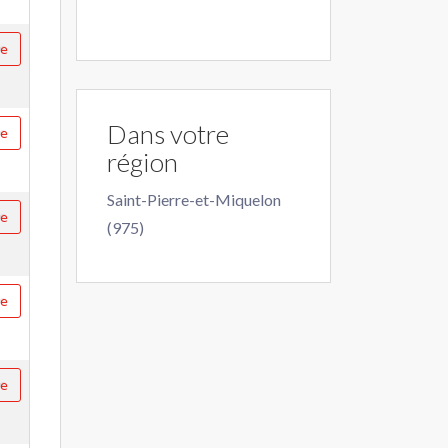
re
Dans votre
re
région
Saint-Pierre-et-Miquelon
re
(975)
re
re