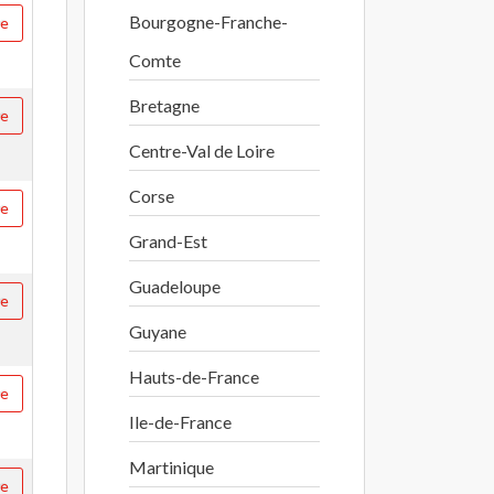
Bourgogne-Franche-
re
Comte
Bretagne
re
Centre-Val de Loire
Corse
re
Grand-Est
Guadeloupe
re
Guyane
Hauts-de-France
re
Ile-de-France
Martinique
re