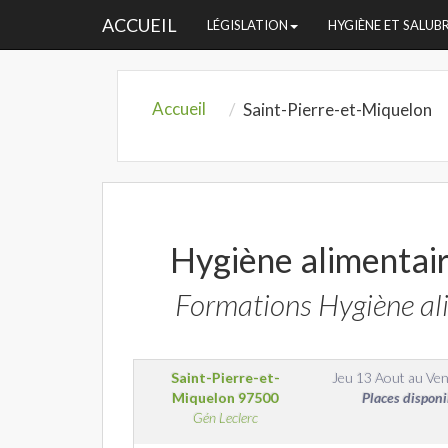
ACCUEIL
LÉGISLATION
HYGIÈNE ET SALUB
Accueil
Saint-Pierre-et-Miquelon
Hygiène alimentair
Formations Hygiène ali
Saint-Pierre-et-
Jeu 13 Aout
au
Ven
Miquelon
97500
Places disponi
Gén Leclerc