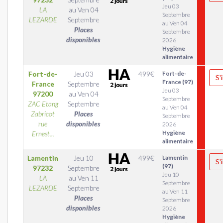
Jeu 03
LA
au
Ven 04
Septembre
LEZARDE
Septembre
au Ven 04
Places
Septembre
disponibles
2026
Hygiène
alimentaire
Fort-de-
Jeu 03
499
€
Fort-de-
S'
France (97)
France
Septembre
Jeu 03
97200
au
Ven 04
Septembre
ZAC Etang
Septembre
au Ven 04
Zabricot
Places
Septembre
rue
disponibles
2026
Hygiène
Ernest...
alimentaire
Lamentin
Jeu 10
499
€
Lamentin
S'
(97)
97232
Septembre
Jeu 10
LA
au
Ven 11
Septembre
LEZARDE
Septembre
au Ven 11
Places
Septembre
disponibles
2026
Hygiène