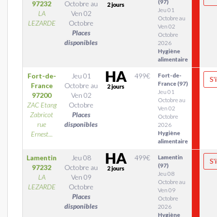
(97)
97232
Octobre
au
Jeu 01
LA
Ven 02
Octobre au
LEZARDE
Octobre
Ven 02
Places
Octobre
disponibles
2026
Hygiène
alimentaire
Fort-de-
Jeu 01
499
€
Fort-de-
S'
France (97)
France
Octobre
au
Jeu 01
97200
Ven 02
Octobre au
ZAC Etang
Octobre
Ven 02
Zabricot
Places
Octobre
rue
disponibles
2026
Hygiène
Ernest...
alimentaire
Lamentin
Jeu 08
499
€
Lamentin
S'
(97)
97232
Octobre
au
Jeu 08
LA
Ven 09
Octobre au
LEZARDE
Octobre
Ven 09
Places
Octobre
disponibles
2026
Hygiène