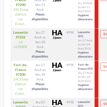
Jeu 20 Aout
97200
Ven 21
au Ven 21
ZAC Etang
Aout
Aout 2026
Zabricot
Places
Hygiène
rue
disponibles
alimentaire
Ernest...
Lamentin
Jeu 27
499
€
Lamentin
S'
(97)
97232
Aout
au
Jeu 27 Aout
LA
Ven 28
au Ven 28
LEZARDE
Aout
Aout 2026
Places
Hygiène
disponibles
alimentaire
Fort-de-
Jeu 27
499
€
Fort-de-
S'
France (97)
France
Aout
au
Jeu 27 Aout
97200
Ven 28
au Ven 28
ZAC Etang
Aout
Aout 2026
Zabricot
Places
Hygiène
rue
disponibles
alimentaire
Ernest...
Lamentin
Jeu 03
499
€
Lamentin
S'
(97)
97232
Septembre