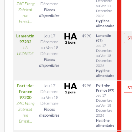
Décembre
ZAC Etang
Décembre
au Ven 11
Zabricot
Places
Décembre
rue
disponibles
2026
Hygiène
Ernest...
alimentaire
Lamentin
Jeu 17
499
€
Lamentin
S'
(97)
97232
Décembre
Jeu 17
LA
au
Ven 18
Décembre
LEZARDE
Décembre
au Ven 18
Places
Décembre
disponibles
2026
Hygiène
alimentaire
Fort-de-
Jeu 17
499
€
Fort-de-
S'
France (97)
France
Décembre
Jeu 17
97200
au
Ven 18
Décembre
ZAC Etang
Décembre
au Ven 18
Zabricot
Places
Décembre
rue
disponibles
2026
Hygiène
Ernest...
alimentaire