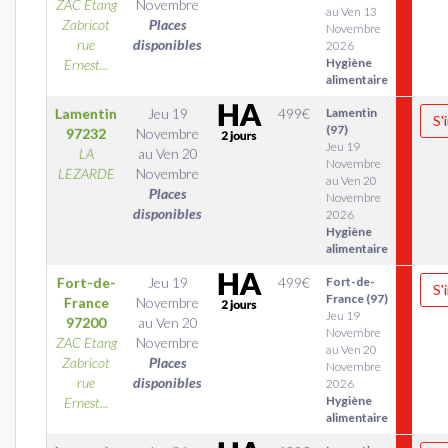
ZAC Etang
Novembre
au Ven 13
Zabricot
Places
Novembre
rue
disponibles
2026
Hygiène
Ernest...
alimentaire
Lamentin
Jeu 19
499
€
Lamentin
S'
(97)
97232
Novembre
Jeu 19
LA
au
Ven 20
Novembre
LEZARDE
Novembre
au Ven 20
Places
Novembre
disponibles
2026
Hygiène
alimentaire
Fort-de-
Jeu 19
499
€
Fort-de-
S'
France (97)
France
Novembre
Jeu 19
97200
au
Ven 20
Novembre
ZAC Etang
Novembre
au Ven 20
Zabricot
Places
Novembre
rue
disponibles
2026
Hygiène
Ernest...
alimentaire