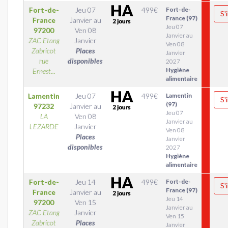
Fort-de-
Jeu 07
499
€
Fort-de-
S'
France (97)
France
Janvier
au
Jeu 07
97200
Ven 08
Janvier au
ZAC Etang
Janvier
Ven 08
Zabricot
Places
Janvier
rue
disponibles
2027
Hygiène
Ernest...
alimentaire
Lamentin
Jeu 07
499
€
Lamentin
S'
(97)
97232
Janvier
au
Jeu 07
LA
Ven 08
Janvier au
LEZARDE
Janvier
Ven 08
Places
Janvier
disponibles
2027
Hygiène
alimentaire
Fort-de-
Jeu 14
499
€
Fort-de-
S'
France (97)
France
Janvier
au
Jeu 14
97200
Ven 15
Janvier au
ZAC Etang
Janvier
Ven 15
Zabricot
Places
Janvier