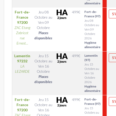
alimentaire
Fort-de-
Jeu 08
499
€
Fort-de-
S'
France (97)
France
Octobre
au
Jeu 08
97200
Ven 09
Octobre au
ZAC Etang
Octobre
Ven 09
Zabricot
Places
Octobre
rue
disponibles
2026
Hygiène
Ernest...
alimentaire
Lamentin
Jeu 15
499
€
Lamentin
S'
(97)
97232
Octobre
au
Jeu 15
LA
Ven 16
Octobre au
LEZARDE
Octobre
Ven 16
Places
Octobre
disponibles
2026
Hygiène
alimentaire
Fort-de-
Jeu 15
499
€
Fort-de-
S'
France (97)
France
Octobre
au
Jeu 15
97200
Ven 16
Octobre au
ZAC Etang
Octobre