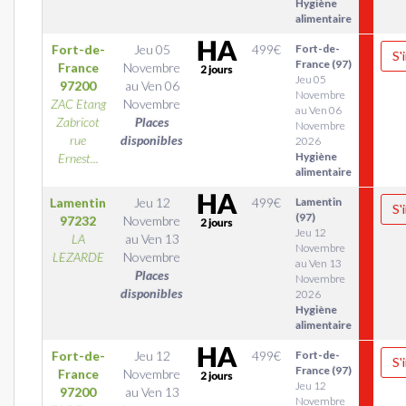
Hygiène
alimentaire
Fort-de-
Jeu 05
499
€
Fort-de-
S'
France (97)
France
Novembre
Jeu 05
97200
au
Ven 06
Novembre
ZAC Etang
Novembre
au Ven 06
Zabricot
Places
Novembre
rue
disponibles
2026
Hygiène
Ernest...
alimentaire
Lamentin
Jeu 12
499
€
Lamentin
S'
(97)
97232
Novembre
Jeu 12
LA
au
Ven 13
Novembre
LEZARDE
Novembre
au Ven 13
Places
Novembre
disponibles
2026
Hygiène
alimentaire
Fort-de-
Jeu 12
499
€
Fort-de-
S'
France (97)
France
Novembre
Jeu 12
97200
au
Ven 13
Novembre