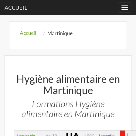
ACCUEIL
Togg
navi
Accueil
Martinique
Hygiène alimentaire en
Martinique
Formations Hygiène
alimentaire en Martinique
Lamentin
Jeu 13
499
€
Lamentin