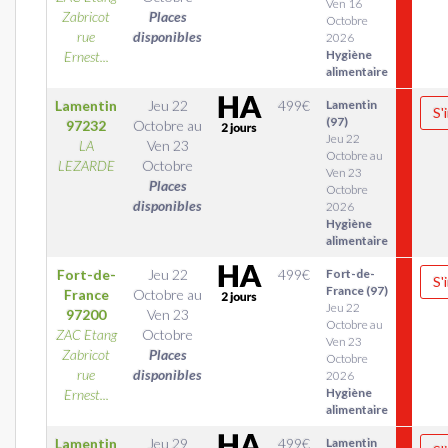
Ven 16
Zabricot
Places
Octobre
rue
disponibles
2026
Hygiène
Ernest...
alimentaire
Lamentin
Jeu 22
499
€
Lamentin
S'
(97)
97232
Octobre
au
Jeu 22
LA
Ven 23
Octobre au
LEZARDE
Octobre
Ven 23
Places
Octobre
disponibles
2026
Hygiène
alimentaire
Fort-de-
Jeu 22
499
€
Fort-de-
S'
France (97)
France
Octobre
au
Jeu 22
97200
Ven 23
Octobre au
ZAC Etang
Octobre
Ven 23
Zabricot
Places
Octobre
rue
disponibles
2026
Hygiène
Ernest...
alimentaire
Lamentin
Jeu 29
499
€
Lamentin