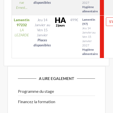
rue
disponibles
2027
Hygiène
Ernest...
alimentaire
Lamentin
Jeu 14
499
€
Lamentin
S'
(97)
97232
Janvier
au
Jeu 14
LA
Ven 15
Janvier au
LEZARDE
Janvier
Ven 15
Places
Janvier
disponibles
2027
Hygiène
alimentaire
A LIRE EGALEMENT
Programme du stage
Financez la formation