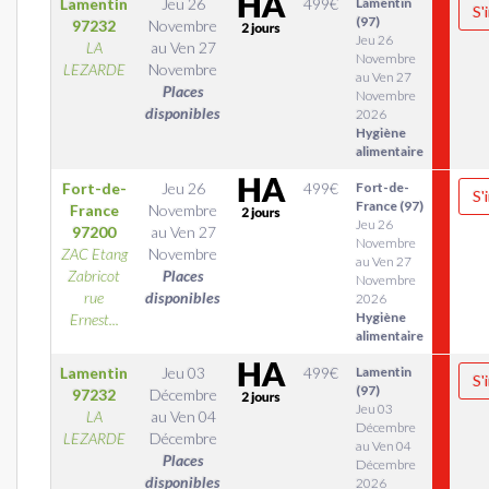
Lamentin
Jeu 26
499
€
Lamentin
S'
(97)
97232
Novembre
Jeu 26
LA
au
Ven 27
Novembre
LEZARDE
Novembre
au Ven 27
Places
Novembre
disponibles
2026
Hygiène
alimentaire
Fort-de-
Jeu 26
499
€
Fort-de-
S'
France (97)
France
Novembre
Jeu 26
97200
au
Ven 27
Novembre
ZAC Etang
Novembre
au Ven 27
Zabricot
Places
Novembre
rue
disponibles
2026
Hygiène
Ernest...
alimentaire
Lamentin
Jeu 03
499
€
Lamentin
S'
(97)
97232
Décembre
Jeu 03
LA
au
Ven 04
Décembre
LEZARDE
Décembre
au Ven 04
Places
Décembre
disponibles
2026