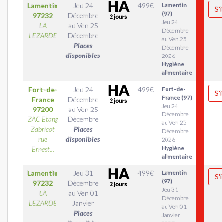
Lamentin
Jeu 24
499
€
Lamentin
S'
(97)
97232
Décembre
Jeu 24
LA
au
Ven 25
Décembre
LEZARDE
Décembre
au Ven 25
Places
Décembre
disponibles
2026
Hygiène
alimentaire
Fort-de-
Jeu 24
499
€
Fort-de-
S'
France (97)
France
Décembre
Jeu 24
97200
au
Ven 25
Décembre
ZAC Etang
Décembre
au Ven 25
Zabricot
Places
Décembre
rue
disponibles
2026
Hygiène
Ernest...
alimentaire
Lamentin
Jeu 31
499
€
Lamentin
S'
(97)
97232
Décembre
Jeu 31
LA
au
Ven 01
Décembre
LEZARDE
Janvier
au Ven 01
Places
Janvier