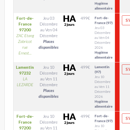
Hygiène
alimentaire
Fort-de-
Jeu 03
499
€
Fort-de-
S'
France (97)
France
Décembre
Jeu 03
97200
au
Ven 04
Décembre
ZAC Etang
Décembre
au Ven 04
Zabricot
Places
Décembre
rue
disponibles
2026
Hygiène
Ernest...
alimentaire
Lamentin
Jeu 10
499
€
Lamentin
S'
(97)
97232
Décembre
Jeu 10
LA
au
Ven 11
Décembre
LEZARDE
Décembre
au Ven 11
Places
Décembre
disponibles
2026
Hygiène
alimentaire
Fort-de-
Jeu 10
499
€
Fort-de-
S'
France (97)
France
Décembre
Jeu 10
97200
au
Ven 11