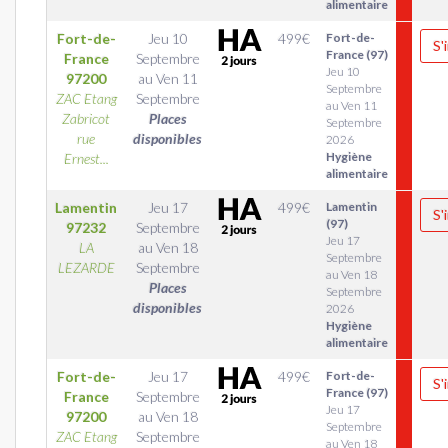
alimentaire
Fort-de-
Jeu 10
499
€
Fort-de-
S'
France (97)
France
Septembre
Jeu 10
97200
au
Ven 11
Septembre
ZAC Etang
Septembre
au Ven 11
Zabricot
Places
Septembre
rue
disponibles
2026
Hygiène
Ernest...
alimentaire
Lamentin
Jeu 17
499
€
Lamentin
S'
(97)
97232
Septembre
Jeu 17
LA
au
Ven 18
Septembre
LEZARDE
Septembre
au Ven 18
Places
Septembre
disponibles
2026
Hygiène
alimentaire
Fort-de-
Jeu 17
499
€
Fort-de-
S'
France (97)
France
Septembre
Jeu 17
97200
au
Ven 18
Septembre
ZAC Etang
Septembre
au Ven 18