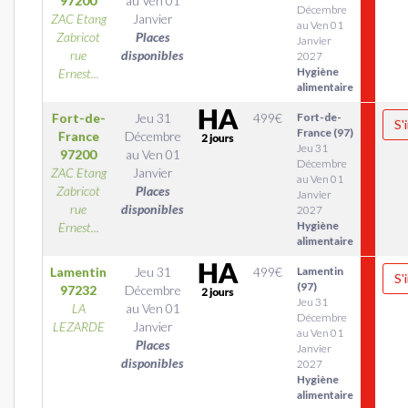
97200
au
Ven 01
Décembre
ZAC Etang
Janvier
au Ven 01
Zabricot
Places
Janvier
rue
disponibles
2027
Hygiène
Ernest...
alimentaire
Fort-de-
Jeu 31
499
€
Fort-de-
S'
France (97)
France
Décembre
Jeu 31
97200
au
Ven 01
Décembre
ZAC Etang
Janvier
au Ven 01
Zabricot
Places
Janvier
rue
disponibles
2027
Hygiène
Ernest...
alimentaire
Lamentin
Jeu 31
499
€
Lamentin
S'
(97)
97232
Décembre
Jeu 31
LA
au
Ven 01
Décembre
LEZARDE
Janvier
au Ven 01
Places
Janvier
disponibles
2027
Hygiène
alimentaire