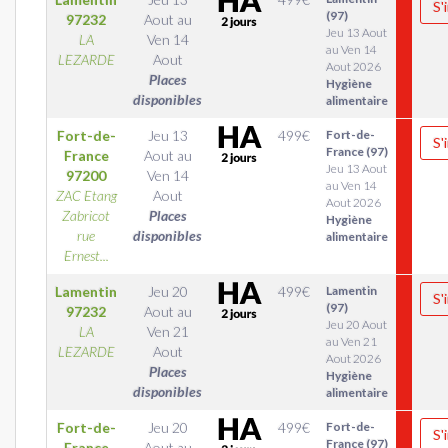
S'
(97)
97232
Aout
au
Jeu 13 Aout
LA
Ven 14
au Ven 14
LEZARDE
Aout
Aout 2026
Places
Hygiène
disponibles
alimentaire
Fort-de-
Jeu 13
499
€
Fort-de-
S'
France (97)
France
Aout
au
Jeu 13 Aout
97200
Ven 14
au Ven 14
ZAC Etang
Aout
Aout 2026
Zabricot
Places
Hygiène
rue
disponibles
alimentaire
Ernest...
Lamentin
Jeu 20
499
€
Lamentin
S'
(97)
97232
Aout
au
Jeu 20 Aout
LA
Ven 21
au Ven 21
LEZARDE
Aout
Aout 2026
Places
Hygiène
disponibles
alimentaire
Fort-de-
Jeu 20
499
€
Fort-de-
S'
France (97)
France
Aout
au