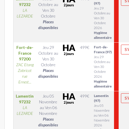
S'
(97)
97232
Octobre
au
Jeu 29
LA
Ven 30
Octobre au
LEZARDE
Octobre
Ven 30
Places
Octobre
disponibles
2026
Hygiène
alimentaire
Fort-de-
Jeu 29
499
€
Fort-de-
S'
France (97)
France
Octobre
au
Jeu 29
97200
Ven 30
Octobre au
ZAC Etang
Octobre
Ven 30
Zabricot
Places
Octobre
rue
disponibles
2026
Hygiène
Ernest...
alimentaire
Lamentin
Jeu 05
499
€
Lamentin
S'
(97)
97232
Novembre
Jeu 05
LA
au
Ven 06
Novembre
LEZARDE
Novembre
au Ven 06
Places
Novembre
disponibles
2026