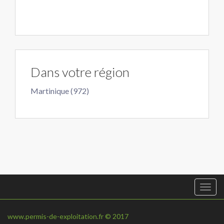
Dans votre région
Martinique (972)
Togg
navi
www.permis-de-exploitation.fr © 2017