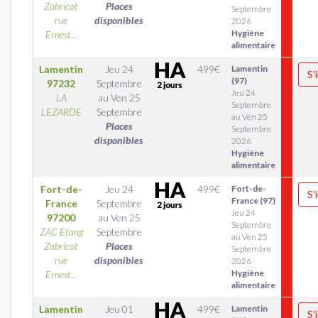
Zabricot
Places
Septembre
rue
disponibles
2026
Hygiène
Ernest...
alimentaire
Lamentin
Jeu 24
499
€
Lamentin
S'
(97)
97232
Septembre
Jeu 24
LA
au
Ven 25
Septembre
LEZARDE
Septembre
au Ven 25
Places
Septembre
disponibles
2026
Hygiène
alimentaire
Fort-de-
Jeu 24
499
€
Fort-de-
S'
France (97)
France
Septembre
Jeu 24
97200
au
Ven 25
Septembre
ZAC Etang
Septembre
au Ven 25
Zabricot
Places
Septembre
rue
disponibles
2026
Hygiène
Ernest...
alimentaire
Lamentin
Jeu 01
499
€
Lamentin
S'