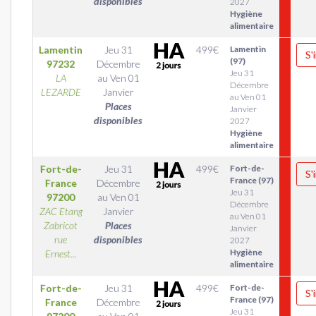
disponibles
2027
Hygiène
alimentaire
Lamentin
Jeu 31
499
€
Lamentin
S'
(97)
97232
Décembre
Jeu 31
LA
au
Ven 01
Décembre
LEZARDE
Janvier
au Ven 01
Places
Janvier
disponibles
2027
Hygiène
alimentaire
Fort-de-
Jeu 31
499
€
Fort-de-
S'
France (97)
France
Décembre
Jeu 31
97200
au
Ven 01
Décembre
ZAC Etang
Janvier
au Ven 01
Zabricot
Places
Janvier
rue
disponibles
2027
Hygiène
Ernest...
alimentaire
Fort-de-
Jeu 31
499
€
Fort-de-
S'
France (97)
France
Décembre
Jeu 31