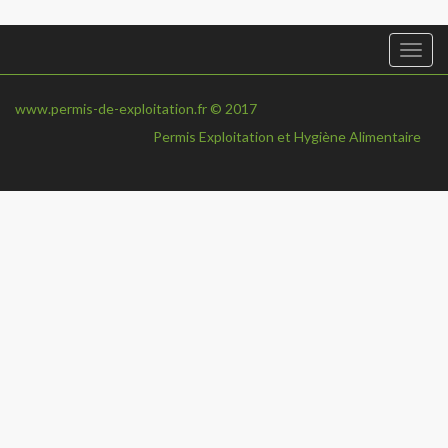
Togg
navi
www.permis-de-exploitation.fr © 2017
Permis Exploitation et Hygiène Alimentaire