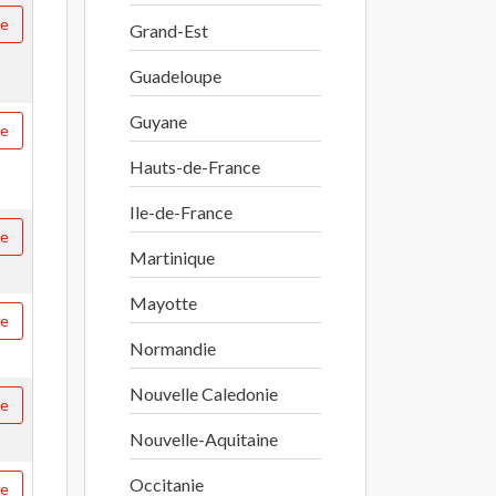
re
Grand-Est
Guadeloupe
Guyane
re
Hauts-de-France
Ile-de-France
re
Martinique
Mayotte
re
Normandie
Nouvelle Caledonie
re
Nouvelle-Aquitaine
Occitanie
re