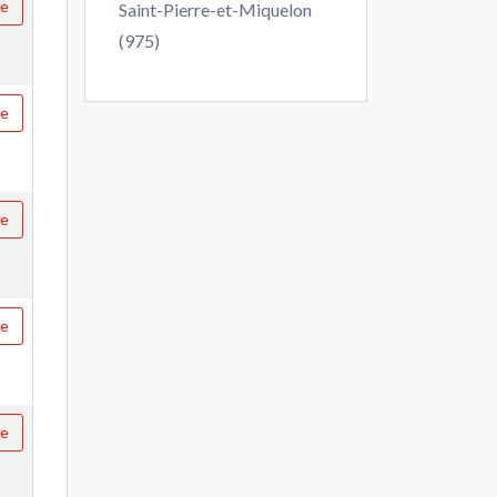
re
Saint-Pierre-et-Miquelon
(975)
re
re
re
re