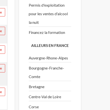
Permis d'exploitation
re
pour les ventes d'alcool
la nuit
re
Financez la formation
AILLEURS EN FRANCE
re
Auvergne-Rhone-Alpes
Bourgogne-Franche-
re
Comte
Bretagne
re
Centre-Val de Loire
Corse