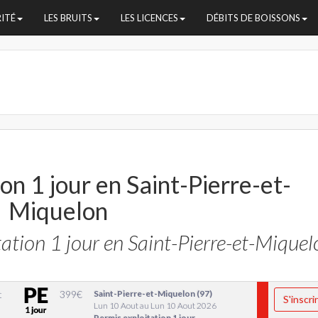
RITÉ
LES BRUITS
LES LICENCES
DÉBITS DE BOISSONS
on 1 jour en Saint-Pierre-et-
Miquelon
ation 1 jour en Saint-Pierre-et-Miquel
t
399
€
Saint-Pierre-et-Miquelon (97)
S'inscri
Lun 10 Aout au Lun 10 Aout 2026
Permis exploitation 1 jour