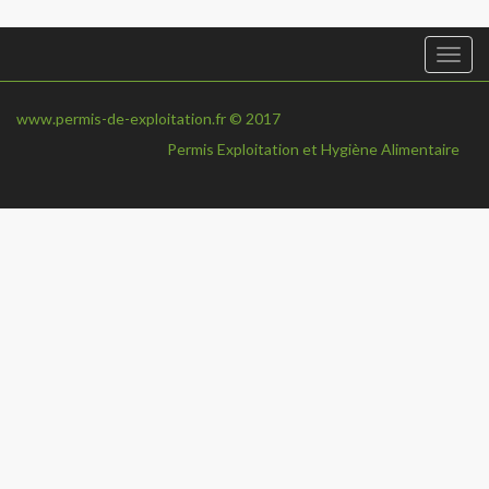
Togg
navi
www.permis-de-exploitation.fr © 2017
Permis Exploitation et Hygiène Alimentaire