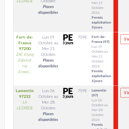
LEZARDE
Octobre
Mer 21
Places
Octobre
disponibles
2026
Permis
exploitation
3 jours
Fort-de-
Lun 19
759
€
Fort-de-
S'
France (97)
France
Octobre
au
Lun 19
97200
Mer 21
Octobre au
ZAC Etang
Octobre
Mer 21
Zabricot
Places
Octobre
rue
disponibles
2026
Permis
Ernest...
exploitation
3 jours
Lamentin
Lun 26
759
€
Lamentin
S'
(97)
97232
Octobre
au
Lun 26
LA
Mer 28
Octobre au
LEZARDE
Octobre
Mer 28
Places
Octobre
disponibles
2026
Permis