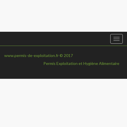
Togg
navi
www.permis-de-exploitation.fr © 2017
Permis Exploitation et Hygiène Alimentaire