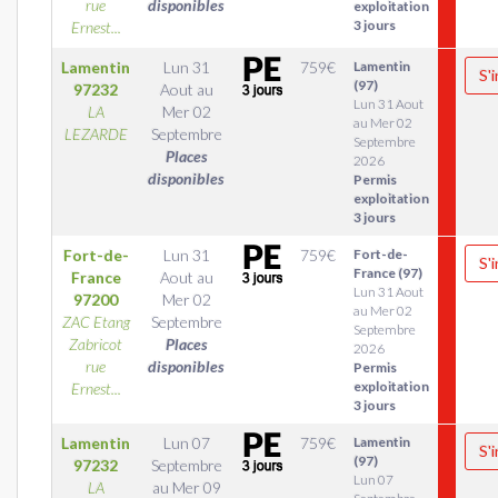
rue
disponibles
exploitation
3 jours
Ernest...
Lamentin
Lun 31
759
€
Lamentin
S'
(97)
97232
Aout
au
Lun 31 Aout
LA
Mer 02
au Mer 02
LEZARDE
Septembre
Septembre
Places
2026
disponibles
Permis
exploitation
3 jours
Fort-de-
Lun 31
759
€
Fort-de-
S'
France (97)
France
Aout
au
Lun 31 Aout
97200
Mer 02
au Mer 02
ZAC Etang
Septembre
Septembre
Zabricot
Places
2026
rue
disponibles
Permis
exploitation
Ernest...
3 jours
Lamentin
Lun 07
759
€
Lamentin
S'
(97)
97232
Septembre
Lun 07
LA
au
Mer 09