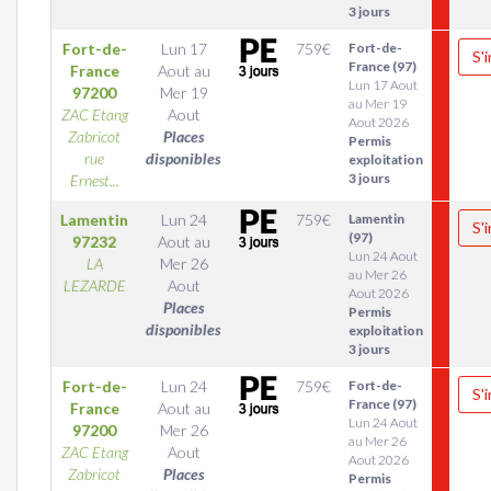
3 jours
Fort-de-
Lun 17
759
€
Fort-de-
S'
France (97)
France
Aout
au
Lun 17 Aout
97200
Mer 19
au Mer 19
ZAC Etang
Aout
Aout 2026
Zabricot
Places
Permis
rue
disponibles
exploitation
3 jours
Ernest...
Lamentin
Lun 24
759
€
Lamentin
S'
(97)
97232
Aout
au
Lun 24 Aout
LA
Mer 26
au Mer 26
LEZARDE
Aout
Aout 2026
Places
Permis
disponibles
exploitation
3 jours
Fort-de-
Lun 24
759
€
Fort-de-
S'
France (97)
France
Aout
au
Lun 24 Aout
97200
Mer 26
au Mer 26
ZAC Etang
Aout
Aout 2026
Zabricot
Places
Permis