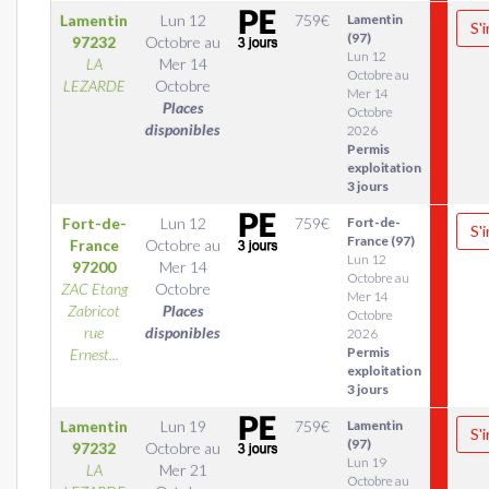
Lamentin
Lun 12
759
€
Lamentin
S'
(97)
97232
Octobre
au
Lun 12
LA
Mer 14
Octobre au
LEZARDE
Octobre
Mer 14
Places
Octobre
disponibles
2026
Permis
exploitation
3 jours
Fort-de-
Lun 12
759
€
Fort-de-
S'
France (97)
France
Octobre
au
Lun 12
97200
Mer 14
Octobre au
ZAC Etang
Octobre
Mer 14
Zabricot
Places
Octobre
rue
disponibles
2026
Permis
Ernest...
exploitation
3 jours
Lamentin
Lun 19
759
€
Lamentin
S'
(97)
97232
Octobre
au
Lun 19
LA
Mer 21
Octobre au