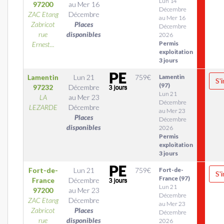
Lun 14
97200
au
Mer 16
Décembre
ZAC Etang
Décembre
au Mer 16
Zabricot
Places
Décembre
rue
disponibles
2026
Permis
Ernest...
exploitation
3 jours
Lamentin
Lun 21
759
€
Lamentin
S'
(97)
97232
Décembre
Lun 21
LA
au
Mer 23
Décembre
LEZARDE
Décembre
au Mer 23
Places
Décembre
disponibles
2026
Permis
exploitation
3 jours
Fort-de-
Lun 21
759
€
Fort-de-
S'
France (97)
France
Décembre
Lun 21
97200
au
Mer 23
Décembre
ZAC Etang
Décembre
au Mer 23
Zabricot
Places
Décembre
rue
disponibles
2026