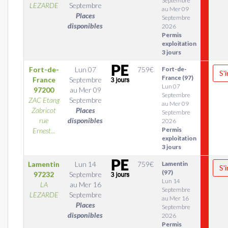
Septembre
LEZARDE
Septembre
au Mer 09
Places
Septembre
disponibles
2026
Permis
exploitation
3 jours
Fort-de-
Lun 07
759
€
Fort-de-
S'
France (97)
France
Septembre
Lun 07
97200
au
Mer 09
Septembre
ZAC Etang
Septembre
au Mer 09
Zabricot
Places
Septembre
rue
disponibles
2026
Permis
Ernest...
exploitation
3 jours
Lamentin
Lun 14
759
€
Lamentin
S'
(97)
97232
Septembre
Lun 14
LA
au
Mer 16
Septembre
LEZARDE
Septembre
au Mer 16
Places
Septembre
disponibles
2026
Permis