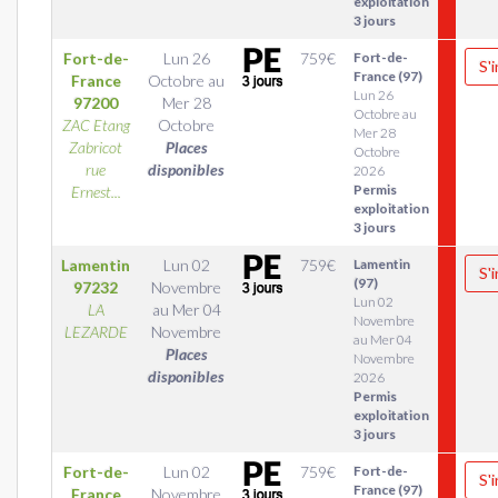
exploitation
3 jours
Fort-de-
Lun 26
759
€
Fort-de-
S'
France (97)
France
Octobre
au
Lun 26
97200
Mer 28
Octobre au
ZAC Etang
Octobre
Mer 28
Zabricot
Places
Octobre
rue
disponibles
2026
Permis
Ernest...
exploitation
3 jours
Lamentin
Lun 02
759
€
Lamentin
S'
(97)
97232
Novembre
Lun 02
LA
au
Mer 04
Novembre
LEZARDE
Novembre
au Mer 04
Places
Novembre
disponibles
2026
Permis
exploitation
3 jours
Fort-de-
Lun 02
759
€
Fort-de-
S'
France (97)
France
Novembre