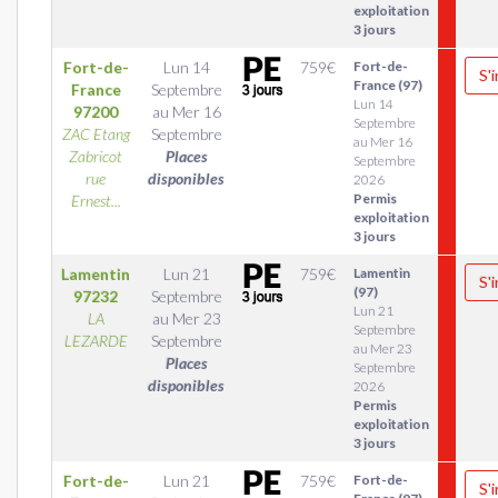
exploitation
3 jours
Fort-de-
Lun 14
759
€
Fort-de-
S'
France (97)
France
Septembre
Lun 14
97200
au
Mer 16
Septembre
ZAC Etang
Septembre
au Mer 16
Zabricot
Places
Septembre
rue
disponibles
2026
Permis
Ernest...
exploitation
3 jours
Lamentin
Lun 21
759
€
Lamentin
S'
(97)
97232
Septembre
Lun 21
LA
au
Mer 23
Septembre
LEZARDE
Septembre
au Mer 23
Places
Septembre
disponibles
2026
Permis
exploitation
3 jours
Fort-de-
Lun 21
759
€
Fort-de-
S'