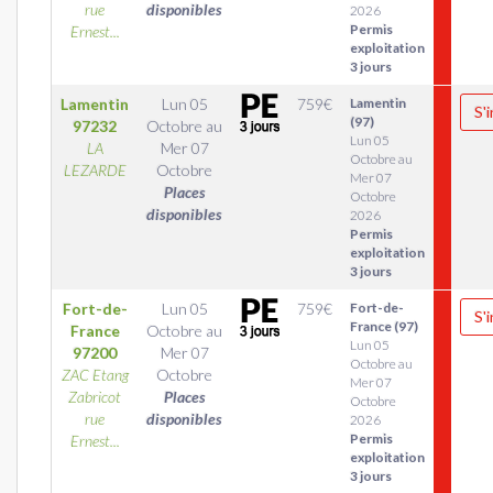
rue
disponibles
2026
Permis
Ernest...
exploitation
3 jours
Lamentin
Lun 05
759
€
Lamentin
S'
(97)
97232
Octobre
au
Lun 05
LA
Mer 07
Octobre au
LEZARDE
Octobre
Mer 07
Places
Octobre
disponibles
2026
Permis
exploitation
3 jours
Fort-de-
Lun 05
759
€
Fort-de-
S'
France (97)
France
Octobre
au
Lun 05
97200
Mer 07
Octobre au
ZAC Etang
Octobre
Mer 07
Zabricot
Places
Octobre
rue
disponibles
2026
Permis
Ernest...
exploitation
3 jours