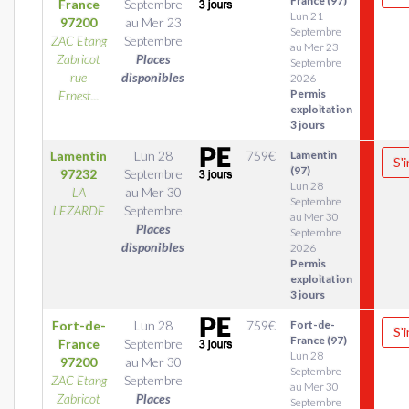
France (97)
France
Septembre
Lun 21
97200
au
Mer 23
Septembre
ZAC Etang
Septembre
au Mer 23
Zabricot
Places
Septembre
rue
disponibles
2026
Permis
Ernest...
exploitation
3 jours
Lamentin
Lun 28
759
€
Lamentin
S'
(97)
97232
Septembre
Lun 28
LA
au
Mer 30
Septembre
LEZARDE
Septembre
au Mer 30
Places
Septembre
disponibles
2026
Permis
exploitation
3 jours
Fort-de-
Lun 28
759
€
Fort-de-
S'
France (97)
France
Septembre
Lun 28
97200
au
Mer 30
Septembre
ZAC Etang
Septembre
au Mer 30
Zabricot
Places
Septembre