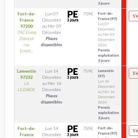
3 jours
Fort-de-
Lun 07
759
€
Fort-de-
S'
France (97)
France
Décembre
Lun 07
97200
au
Mer 09
Décembre
ZAC Etang
Décembre
au Mer 09
Zabricot
Places
Décembre
rue
disponibles
2026
Permis
Ernest...
exploitation
3 jours
Lamentin
Lun 14
759
€
Lamentin
S'
(97)
97232
Décembre
Lun 14
LA
au
Mer 16
Décembre
LEZARDE
Décembre
au Mer 16
Places
Décembre
disponibles
2026
Permis
exploitation
3 jours
Fort-de-
Lun 14
759
€
Fort-de-
S'
France (97)
France
Décembre