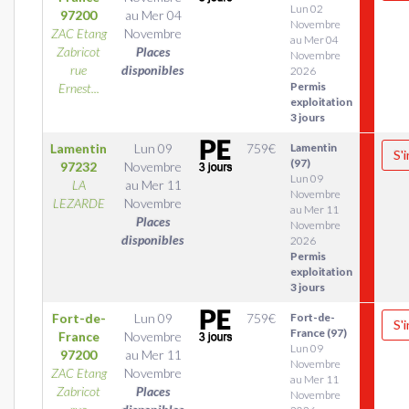
Lun 02
97200
au
Mer 04
Novembre
ZAC Etang
Novembre
au Mer 04
Zabricot
Places
Novembre
rue
disponibles
2026
Permis
Ernest...
exploitation
3 jours
Lamentin
Lun 09
759
€
Lamentin
S'
(97)
97232
Novembre
Lun 09
LA
au
Mer 11
Novembre
LEZARDE
Novembre
au Mer 11
Places
Novembre
disponibles
2026
Permis
exploitation
3 jours
Fort-de-
Lun 09
759
€
Fort-de-
S'
France (97)
France
Novembre
Lun 09
97200
au
Mer 11
Novembre
ZAC Etang
Novembre
au Mer 11
Zabricot
Places
Novembre