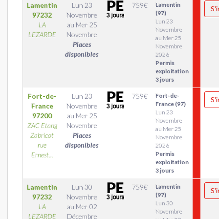
Lamentin
Lun 23
759
€
Lamentin
S'
(97)
97232
Novembre
Lun 23
LA
au
Mer 25
Novembre
LEZARDE
Novembre
au Mer 25
Places
Novembre
disponibles
2026
Permis
exploitation
3 jours
Fort-de-
Lun 23
759
€
Fort-de-
S'
France (97)
France
Novembre
Lun 23
97200
au
Mer 25
Novembre
ZAC Etang
Novembre
au Mer 25
Zabricot
Places
Novembre
rue
disponibles
2026
Permis
Ernest...
exploitation
3 jours
Lamentin
Lun 30
759
€
Lamentin
S'
(97)
97232
Novembre
Lun 30
LA
au
Mer 02
Novembre
LEZARDE
Décembre