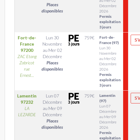
au Mer 02
Places
Décembre
disponibles
2026
Permis
exploitation
3 jours
Fort-de-
Lun 30
759
€
Fort-de-
S'
France (97)
France
Novembre
Lun 30
97200
au
Mer 02
Novembre
ZAC Etang
Décembre
au Mer 02
Zabricot
Places
Décembre
rue
disponibles
2026
Permis
Ernest...
exploitation
3 jours
Lamentin
Lun 07
759
€
Lamentin
S'
(97)
97232
Décembre
Lun 07
LA
au
Mer 09
Décembre
LEZARDE
Décembre
au Mer 09
Places
Décembre
disponibles
2026
Permis
exploitation