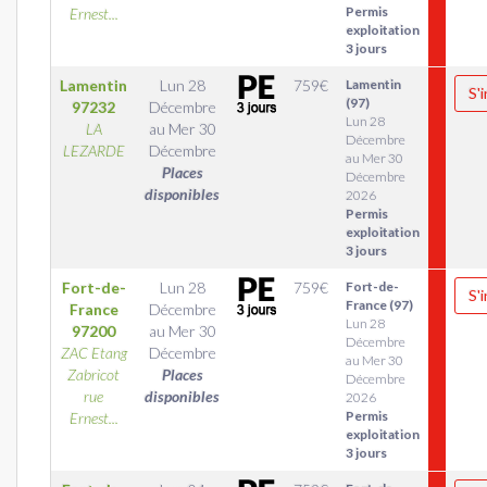
Permis
Ernest...
exploitation
3 jours
Lamentin
Lun 28
759
€
Lamentin
S'
(97)
97232
Décembre
Lun 28
LA
au
Mer 30
Décembre
LEZARDE
Décembre
au Mer 30
Places
Décembre
disponibles
2026
Permis
exploitation
3 jours
Fort-de-
Lun 28
759
€
Fort-de-
S'
France (97)
France
Décembre
Lun 28
97200
au
Mer 30
Décembre
ZAC Etang
Décembre
au Mer 30
Zabricot
Places
Décembre
rue
disponibles
2026
Permis
Ernest...
exploitation
3 jours