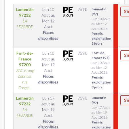
Lamentin
Lun 10
759
€
Lamentin
S'
(97)
97232
Aout
au
Lun 10 Aout
LA
Mer 12
au Mer 12
LEZARDE
Aout
Aout 2026
Places
Permis
disponibles
exploitation
3 jours
Fort-de-
Lun 10
759
€
Fort-de-
S'
France (97)
France
Aout
au
Lun 10 Aout
97200
Mer 12
au Mer 12
ZAC Etang
Aout
Aout 2026
Zabricot
Places
Permis
rue
disponibles
exploitation
3 jours
Ernest...
Lamentin
Lun 17
759
€
Lamentin
S'
(97)
97232
Aout
au
Lun 17 Aout
LA
Mer 19
au Mer 19
LEZARDE
Aout
Aout 2026
Places
Permis
disponibles
exploitation