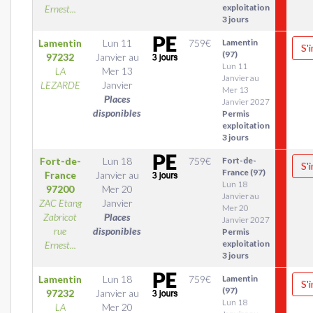
exploitation
Ernest...
3 jours
Lamentin
Lun 11
759
€
Lamentin
S'
(97)
97232
Janvier
au
Lun 11
LA
Mer 13
Janvier au
LEZARDE
Janvier
Mer 13
Places
Janvier 2027
disponibles
Permis
exploitation
3 jours
Fort-de-
Lun 18
759
€
Fort-de-
S'
France (97)
France
Janvier
au
Lun 18
97200
Mer 20
Janvier au
ZAC Etang
Janvier
Mer 20
Zabricot
Places
Janvier 2027
rue
disponibles
Permis
exploitation
Ernest...
3 jours
Lamentin
Lun 18
759
€
Lamentin
S'
(97)
97232
Janvier
au
Lun 18
LA
Mer 20