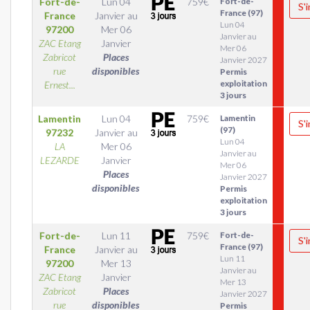
Fort-de-
Lun 04
759
€
Fort-de-
S'
France (97)
France
Janvier
au
Lun 04
97200
Mer 06
Janvier au
ZAC Etang
Janvier
Mer 06
Zabricot
Places
Janvier 2027
rue
disponibles
Permis
exploitation
Ernest...
3 jours
Lamentin
Lun 04
759
€
Lamentin
S'
(97)
97232
Janvier
au
Lun 04
LA
Mer 06
Janvier au
LEZARDE
Janvier
Mer 06
Places
Janvier 2027
disponibles
Permis
exploitation
3 jours
Fort-de-
Lun 11
759
€
Fort-de-
S'
France (97)
France
Janvier
au
Lun 11
97200
Mer 13
Janvier au
ZAC Etang
Janvier
Mer 13
Zabricot
Places
Janvier 2027
rue
disponibles
Permis