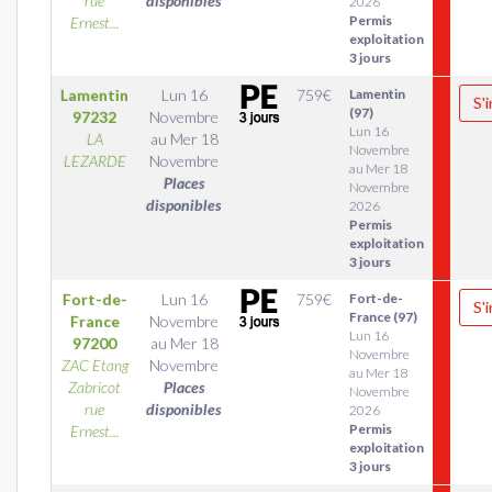
rue
disponibles
2026
Permis
Ernest...
exploitation
3 jours
Lamentin
Lun 16
759
€
Lamentin
S'
(97)
97232
Novembre
Lun 16
LA
au
Mer 18
Novembre
LEZARDE
Novembre
au Mer 18
Places
Novembre
disponibles
2026
Permis
exploitation
3 jours
Fort-de-
Lun 16
759
€
Fort-de-
S'
France (97)
France
Novembre
Lun 16
97200
au
Mer 18
Novembre
ZAC Etang
Novembre
au Mer 18
Zabricot
Places
Novembre
rue
disponibles
2026
Permis
Ernest...
exploitation
3 jours