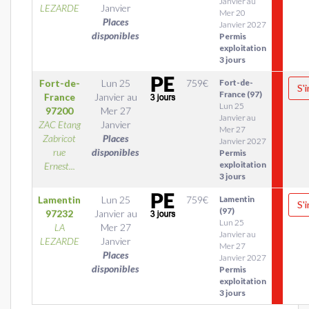
Janvier au
LEZARDE
Janvier
Mer 20
Places
Janvier 2027
disponibles
Permis
exploitation
3 jours
Fort-de-
Lun 25
759
€
Fort-de-
S'
France (97)
France
Janvier
au
Lun 25
97200
Mer 27
Janvier au
ZAC Etang
Janvier
Mer 27
Zabricot
Places
Janvier 2027
rue
disponibles
Permis
exploitation
Ernest...
3 jours
Lamentin
Lun 25
759
€
Lamentin
S'
(97)
97232
Janvier
au
Lun 25
LA
Mer 27
Janvier au
LEZARDE
Janvier
Mer 27
Places
Janvier 2027
disponibles
Permis
exploitation
3 jours