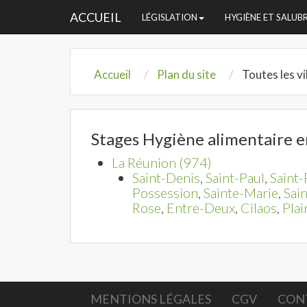
ACCUEIL
LÉGISLATION
HYGIÈNE ET SALUB
Accueil
Plan du site
Toutes les vi
Stages Hygiène alimentaire e
La Réunion (974)
Saint-Denis
,
Saint-Paul
,
Saint-
Possession
,
Sainte-Marie
,
Sai
Rose
,
Entre-Deux
,
Cilaos
,
Plai
MENTIONS LÉGALES
CGV
CON