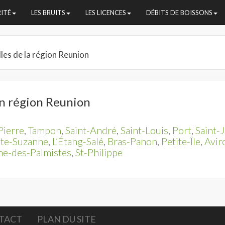
RITÉ
LES BRUITS
LES LICENCES
DÉBITS DE BOISSONS
lles de la région Reunion
n région Reunion
Pierre
,
Tampon
,
Saint-André
,
Saint-Louis
,
Port
,
Saint-
nte-Suzanne
,
L’Étang-Salé
,
Bras-Panon
,
Petite-Île
,
Avir
ne-des-Palmistes
,
St-Philippe
TACT
PLAN DU SITE