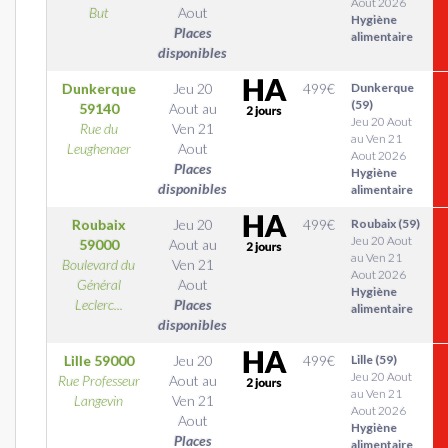
Aout 2026
But
Aout
Hygiène
Places
alimentaire
disponibles
Dunkerque
Jeu 20
499
€
Dunkerque
(59)
59140
Aout
au
Jeu 20 Aout
Rue du
Ven 21
au Ven 21
Leughenaer
Aout
Aout 2026
Places
Hygiène
disponibles
alimentaire
Roubaix
Jeu 20
499
€
Roubaix (59)
Jeu 20 Aout
59000
Aout
au
au Ven 21
Boulevard du
Ven 21
Aout 2026
Général
Aout
Hygiène
Leclerc...
Places
alimentaire
disponibles
Lille
59000
Jeu 20
499
€
Lille (59)
Jeu 20 Aout
Rue Professeur
Aout
au
au Ven 21
Langevin
Ven 21
Aout 2026
Aout
Hygiène
Places
alimentaire