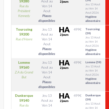
(59)
59280
Aout
au
Jeu 13 Aout
Rue du
Ven 14
au Ven 14
Président
Aout
Aout 2026
Kennedy
Places
Hygiène
disponibles
alimentaire
Tourcoing
Jeu 13
499
€
Tourcoing
(59)
59200
Aout
au
Jeu 13 Aout
Rue d'Havre
Ven 14
au Ven 14
Aout
Aout 2026
Places
Hygiène
disponibles
alimentaire
Lomme
Jeu 13
499
€
Lomme (59)
Jeu 13 Aout
59160
Aout
au
au Ven 14
Z.A du Grand
Ven 14
Aout 2026
But
Aout
Hygiène
Places
alimentaire
disponibles
Dunkerque
Jeu 13
499
€
Dunkerque
(59)
59140
Aout
au
Jeu 13 Aout
Rue du
Ven 14
au Ven 14