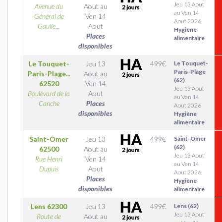
Jeu 13 Aout
Avenue du
Aout
au
au Ven 14
Général de
Ven 14
Aout 2026
Gaulle...
Aout
Hygiène
Places
alimentaire
disponibles
Le Touquet-
Jeu 13
499
€
Le Touquet-
Paris-Plage
Paris-Plage...
Aout
au
(62)
62520
Ven 14
Jeu 13 Aout
Boulevard de la
Aout
au Ven 14
Canche
Places
Aout 2026
disponibles
Hygiène
alimentaire
Saint-Omer
Jeu 13
499
€
Saint-Omer
(62)
62500
Aout
au
Jeu 13 Aout
Rue Henri
Ven 14
au Ven 14
Dupuis
Aout
Aout 2026
Places
Hygiène
disponibles
alimentaire
Lens
62300
Jeu 13
499
€
Lens (62)
Jeu 13 Aout
Route de
Aout
au