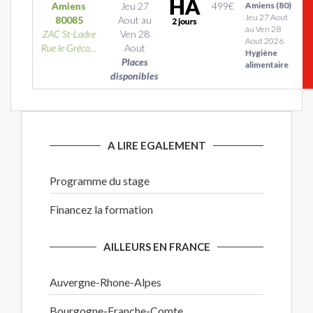
Amiens
Jeu 27
499
€
Amiens (80)
Jeu 27 Aout
80085
Aout
au
au Ven 28
ZAC St-Ladre
Ven 28
Aout 2026
Rue le Gréco...
Aout
Hygiène
Places
alimentaire
disponibles
A LIRE EGALEMENT
Programme du stage
Financez la formation
AILLEURS EN FRANCE
Auvergne-Rhone-Alpes
Bourgogne-Franche-Comte