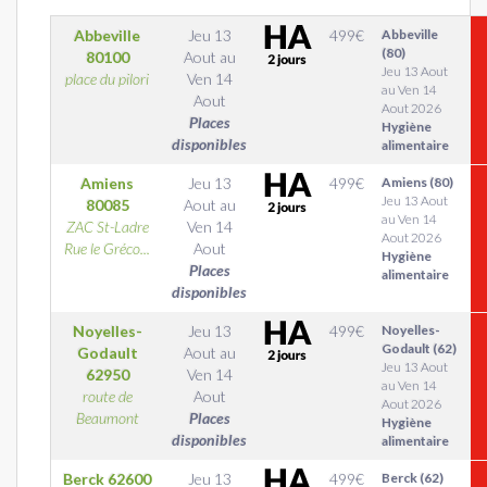
Abbeville
Jeu 13
499
€
Abbeville
(80)
80100
Aout
au
Jeu 13 Aout
place du pilori
Ven 14
au Ven 14
Aout
Aout 2026
Places
Hygiène
disponibles
alimentaire
Amiens
Jeu 13
499
€
Amiens (80)
Jeu 13 Aout
80085
Aout
au
au Ven 14
ZAC St-Ladre
Ven 14
Aout 2026
Rue le Gréco...
Aout
Hygiène
Places
alimentaire
disponibles
Noyelles-
Jeu 13
499
€
Noyelles-
Godault (62)
Godault
Aout
au
Jeu 13 Aout
62950
Ven 14
au Ven 14
route de
Aout
Aout 2026
Beaumont
Places
Hygiène
disponibles
alimentaire
Berck
62600
Jeu 13
499
€
Berck (62)