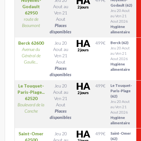
Noyelles-
Jeu 20
499
€
Godault (62)
Godault
Aout
au
Jeu 20 Aout
62950
Ven 21
au Ven 21
route de
Aout
Aout 2026
Beaumont
Places
Hygiène
disponibles
alimentaire
Berck
62600
Jeu 20
499
€
Berck (62)
Jeu 20 Aout
Avenue du
Aout
au
au Ven 21
Général de
Ven 21
Aout 2026
Gaulle...
Aout
Hygiène
Places
alimentaire
disponibles
Le Touquet-
Jeu 20
499
€
Le Touquet-
Paris-Plage
Paris-Plage...
Aout
au
(62)
62520
Ven 21
Jeu 20 Aout
Boulevard de la
Aout
au Ven 21
Canche
Places
Aout 2026
disponibles
Hygiène
alimentaire
Saint-Omer
Jeu 20
499
€
Saint-Omer
(62)
62500
Aout
au