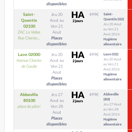
disponibles
Saint-
Jeu 20
499
€
Saint-
Quentin (02)
Quentin
Aout
au
Jeu 20 Aout
02100
Ven 21
au Ven 21
ZAC La Vallee
Aout
Aout 2026
Rue Charles...
Places
Hygiène
disponibles
alimentaire
Laon
02000
Jeu 20
499
€
Laon (02)
Jeu 20 Aout
Avenue Charles
Aout
au
au Ven 21
de Gaulle
Ven 21
Aout 2026
Aout
Hygiène
Places
alimentaire
disponibles
Abbeville
Jeu 27
499
€
Abbeville
(80)
80100
Aout
au
Jeu 27 Aout
place du pilori
Ven 28
au Ven 28
Aout
Aout 2026
Places
Hygiène
disponibles
alimentaire