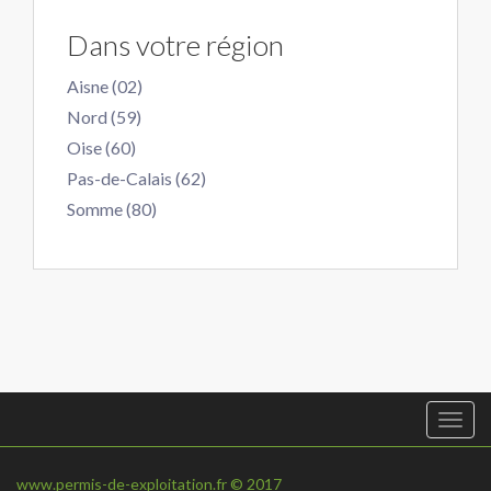
Dans votre région
Aisne (02)
Nord (59)
Oise (60)
Pas-de-Calais (62)
Somme (80)
Togg
navi
www.permis-de-exploitation.fr © 2017