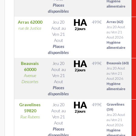
Hygiène
Places
alimentaire
disponibles
Arras
62000
Jeu 20
499
€
Arras (62)
Jeu 20 Aout
rue de Justice
Aout
au
au Ven 21
Ven 21
Aout 2026
Aout
Hygiène
Places
alimentaire
disponibles
Beauvais
Jeu 20
499
€
Beauvais (60)
Jeu 20 Aout
60000
Aout
au
au Ven 21
Avenue
Ven 21
Aout 2026
Descartes
Aout
Hygiène
Places
alimentaire
disponibles
Gravelines
Jeu 20
499
€
Gravelines
(59)
59820
Aout
au
Jeu 20 Aout
Rue Rubens
Ven 21
au Ven 21
Aout
Aout 2026
Places
Hygiène
disponibles
alimentaire