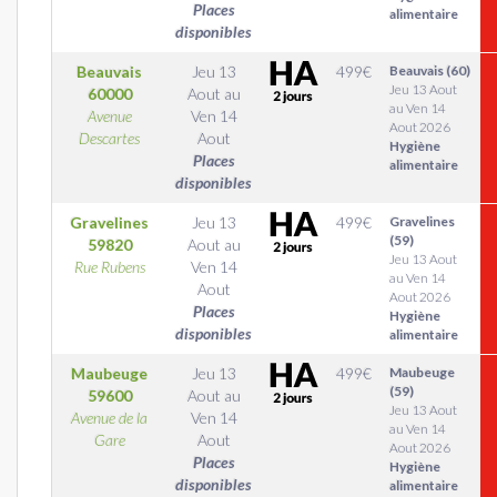
Places
alimentaire
disponibles
Beauvais
Jeu 13
499
€
Beauvais (60)
Jeu 13 Aout
60000
Aout
au
au Ven 14
Avenue
Ven 14
Aout 2026
Descartes
Aout
Hygiène
Places
alimentaire
disponibles
Gravelines
Jeu 13
499
€
Gravelines
(59)
59820
Aout
au
Jeu 13 Aout
Rue Rubens
Ven 14
au Ven 14
Aout
Aout 2026
Places
Hygiène
disponibles
alimentaire
Maubeuge
Jeu 13
499
€
Maubeuge
(59)
59600
Aout
au
Jeu 13 Aout
Avenue de la
Ven 14
au Ven 14
Gare
Aout
Aout 2026
Places
Hygiène
disponibles
alimentaire