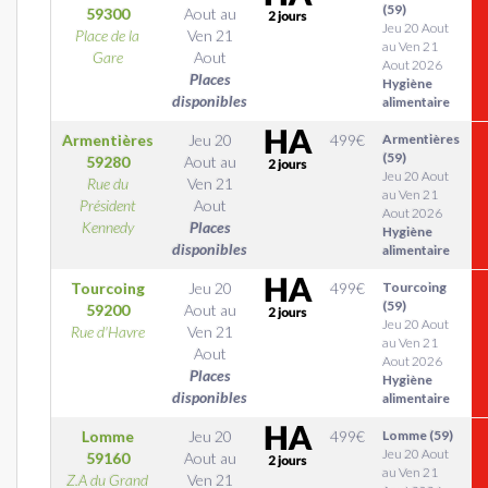
(59)
59300
Aout
au
Jeu 20 Aout
Place de la
Ven 21
au Ven 21
Gare
Aout
Aout 2026
Places
Hygiène
disponibles
alimentaire
Armentières
Jeu 20
499
€
Armentières
(59)
59280
Aout
au
Jeu 20 Aout
Rue du
Ven 21
au Ven 21
Président
Aout
Aout 2026
Kennedy
Places
Hygiène
disponibles
alimentaire
Tourcoing
Jeu 20
499
€
Tourcoing
(59)
59200
Aout
au
Jeu 20 Aout
Rue d'Havre
Ven 21
au Ven 21
Aout
Aout 2026
Places
Hygiène
disponibles
alimentaire
Lomme
Jeu 20
499
€
Lomme (59)
Jeu 20 Aout
59160
Aout
au
au Ven 21
Z.A du Grand
Ven 21