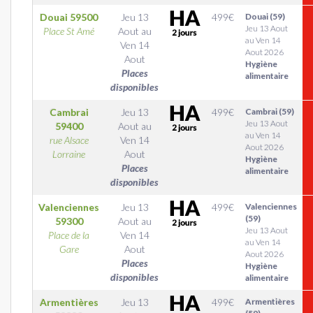
Douai
59500
Jeu 13
499
€
Douai (59)
Jeu 13 Aout
Place St Amé
Aout
au
au Ven 14
Ven 14
Aout 2026
Aout
Hygiène
Places
alimentaire
disponibles
Cambrai
Jeu 13
499
€
Cambrai (59)
Jeu 13 Aout
59400
Aout
au
au Ven 14
rue Alsace
Ven 14
Aout 2026
Lorraine
Aout
Hygiène
Places
alimentaire
disponibles
Valenciennes
Jeu 13
499
€
Valenciennes
(59)
59300
Aout
au
Jeu 13 Aout
Place de la
Ven 14
au Ven 14
Gare
Aout
Aout 2026
Places
Hygiène
disponibles
alimentaire
Armentières
Jeu 13
499
€
Armentières