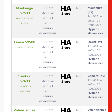
Maubeuge
Jeu 20
499
€
Maubeuge
(59)
59600
Aout
au
Jeu 20 Aout
Avenue de la
Ven 21
au Ven 21
Gare
Aout
Aout 2026
Places
Hygiène
disponibles
alimentaire
Douai
59500
Jeu 20
499
€
Douai (59)
Jeu 20 Aout
Place St Amé
Aout
au
au Ven 21
Ven 21
Aout 2026
Aout
Hygiène
Places
alimentaire
disponibles
Cambrai
Jeu 20
499
€
Cambrai (59)
Jeu 20 Aout
59400
Aout
au
au Ven 21
rue Alsace
Ven 21
Aout 2026
Lorraine
Aout
Hygiène
Places
alimentaire
disponibles
Valenciennes
Jeu 20
499
€
Valenciennes