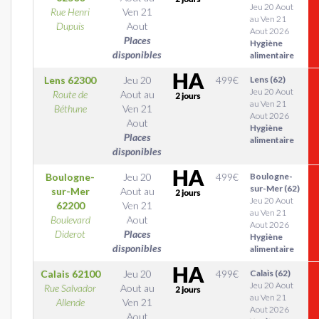
Jeu 20 Aout
Rue Henri
Ven 21
au Ven 21
Dupuis
Aout
Aout 2026
Places
Hygiène
disponibles
alimentaire
Lens
62300
Jeu 20
499
€
Lens (62)
Jeu 20 Aout
Route de
Aout
au
au Ven 21
Béthune
Ven 21
Aout 2026
Aout
Hygiène
Places
alimentaire
disponibles
Boulogne-
Jeu 20
499
€
Boulogne-
sur-Mer (62)
sur-Mer
Aout
au
Jeu 20 Aout
62200
Ven 21
au Ven 21
Boulevard
Aout
Aout 2026
Diderot
Places
Hygiène
disponibles
alimentaire
Calais
62100
Jeu 20
499
€
Calais (62)
Jeu 20 Aout
Rue Salvador
Aout
au
au Ven 21
Allende
Ven 21
Aout 2026
Aout