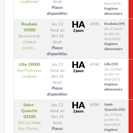
Leughenaer
Aout
Aout 2026
Places
Hygiène
disponibles
alimentaire
Roubaix
Jeu 13
499
€
Roubaix (59)
Jeu 13 Aout
59000
Aout
au
au Ven 14
Boulevard du
Ven 14
Aout 2026
Général
Aout
Hygiène
Leclerc...
Places
alimentaire
disponibles
Lille
59000
Jeu 13
499
€
Lille (59)
Jeu 13 Aout
Rue Professeur
Aout
au
au Ven 14
Langevin
Ven 14
Aout 2026
Aout
Hygiène
Places
alimentaire
disponibles
Saint-
Jeu 13
499
€
Saint-
Quentin (02)
Quentin
Aout
au
Jeu 13 Aout
02100
Ven 14
au Ven 14
ZAC La Vallee
Aout
Aout 2026
Rue Charles...
Places
Hygiène