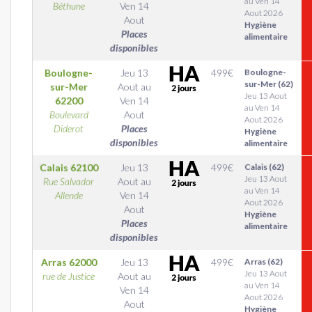
au Ven 14
Béthune
Ven 14
Aout 2026
Aout
Hygiène
Places
alimentaire
disponibles
Boulogne-
Jeu 13
499
€
Boulogne-
sur-Mer (62)
sur-Mer
Aout
au
Jeu 13 Aout
62200
Ven 14
au Ven 14
Boulevard
Aout
Aout 2026
Diderot
Places
Hygiène
disponibles
alimentaire
Calais
62100
Jeu 13
499
€
Calais (62)
Jeu 13 Aout
Rue Salvador
Aout
au
au Ven 14
Allende
Ven 14
Aout 2026
Aout
Hygiène
Places
alimentaire
disponibles
Arras
62000
Jeu 13
499
€
Arras (62)
Jeu 13 Aout
rue de Justice
Aout
au
au Ven 14
Ven 14
Aout 2026
Aout
Hygiène