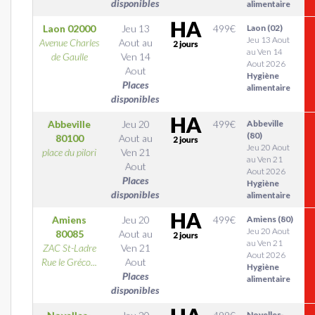
disponibles
alimentaire
Laon
02000
Jeu 13
499
€
Laon (02)
Jeu 13 Aout
Avenue Charles
Aout
au
au Ven 14
de Gaulle
Ven 14
Aout 2026
Aout
Hygiène
Places
alimentaire
disponibles
Abbeville
Jeu 20
499
€
Abbeville
(80)
80100
Aout
au
Jeu 20 Aout
place du pilori
Ven 21
au Ven 21
Aout
Aout 2026
Places
Hygiène
disponibles
alimentaire
Amiens
Jeu 20
499
€
Amiens (80)
Jeu 20 Aout
80085
Aout
au
au Ven 21
ZAC St-Ladre
Ven 21
Aout 2026
Rue le Gréco...
Aout
Hygiène
Places
alimentaire
disponibles
Noyelles-