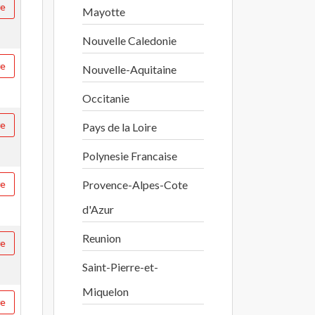
re
Mayotte
Nouvelle Caledonie
re
Nouvelle-Aquitaine
Occitanie
re
Pays de la Loire
Polynesie Francaise
re
Provence-Alpes-Cote
d'Azur
Reunion
re
Saint-Pierre-et-
Miquelon
re