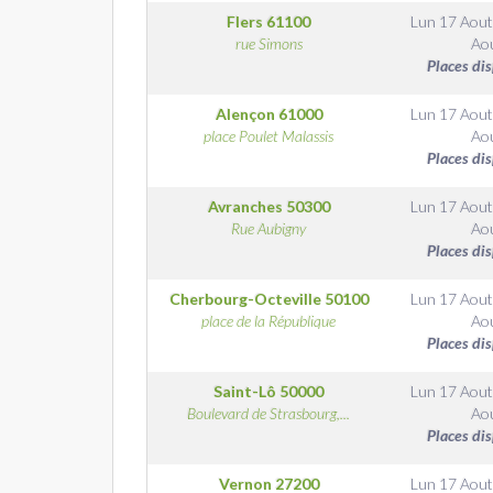
Flers
61100
Lun 17 Aout
rue Simons
Ao
Places di
Alençon
61000
Lun 17 Aout
place Poulet Malassis
Ao
Places di
Avranches
50300
Lun 17 Aout
Rue Aubigny
Ao
Places di
Cherbourg-Octeville
50100
Lun 17 Aout
place de la République
Ao
Places di
Saint-Lô
50000
Lun 17 Aout
Boulevard de Strasbourg,...
Ao
Places di
Vernon
27200
Lun 17 Aout