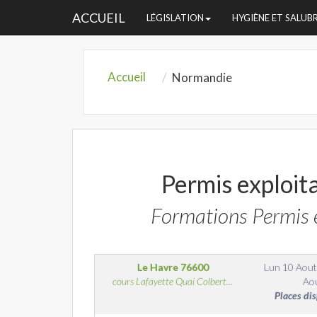
ACCUEIL
LÉGISLATION
HYGIÈNE ET SALUB
Accueil
Normandie
Permis exploit
Formations Permis 
Le Havre
76600
Lun 10 Aout
cours Lafayette Quai Colbert...
Ao
Places di