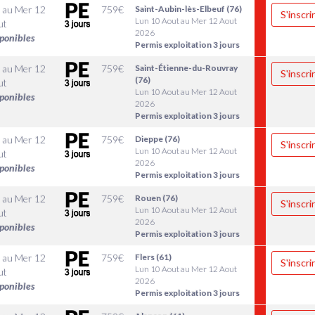
au
Mer 12
759
€
Saint-Aubin-lès-Elbeuf (76)
S'inscri
Lun 10 Aout au Mer 12 Aout
ut
2026
sponibles
Permis exploitation 3 jours
au
Mer 12
759
€
Saint-Étienne-du-Rouvray
S'inscri
(76)
ut
Lun 10 Aout au Mer 12 Aout
sponibles
2026
Permis exploitation 3 jours
au
Mer 12
759
€
Dieppe (76)
S'inscri
Lun 10 Aout au Mer 12 Aout
ut
2026
sponibles
Permis exploitation 3 jours
au
Mer 12
759
€
Rouen (76)
S'inscri
Lun 10 Aout au Mer 12 Aout
ut
2026
sponibles
Permis exploitation 3 jours
au
Mer 12
759
€
Flers (61)
S'inscri
Lun 10 Aout au Mer 12 Aout
ut
2026
sponibles
Permis exploitation 3 jours