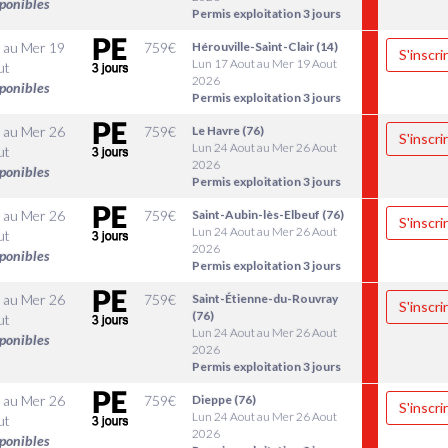
sponibles
Permis exploitation 3 jours
au
Mer 19
759
€
Hérouville-Saint-Clair (14)
S'inscri
Lun 17 Aout au Mer 19 Aout
ut
2026
sponibles
Permis exploitation 3 jours
au
Mer 26
759
€
Le Havre (76)
S'inscri
Lun 24 Aout au Mer 26 Aout
ut
2026
sponibles
Permis exploitation 3 jours
au
Mer 26
759
€
Saint-Aubin-lès-Elbeuf (76)
S'inscri
Lun 24 Aout au Mer 26 Aout
ut
2026
sponibles
Permis exploitation 3 jours
au
Mer 26
759
€
Saint-Étienne-du-Rouvray
S'inscri
(76)
ut
Lun 24 Aout au Mer 26 Aout
sponibles
2026
Permis exploitation 3 jours
au
Mer 26
759
€
Dieppe (76)
S'inscri
Lun 24 Aout au Mer 26 Aout
ut
2026
sponibles