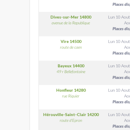
Places di
Dives-sur-Mer
14800
Lun 10 Aout
avenue de la Republique
Ao
Places di
Vire
14500
Lun 10 Aout
route de caen
Ao
Places di
Bayeux
14400
Lun 10 Aout
49 r Bellefontaine
Ao
Places di
Honfleur
14280
Lun 10 Aout
rue Riquier
Ao
Places di
Hérouville-Saint-Clair
14200
Lun 10 Aout
route d'Epron
Ao
Places di