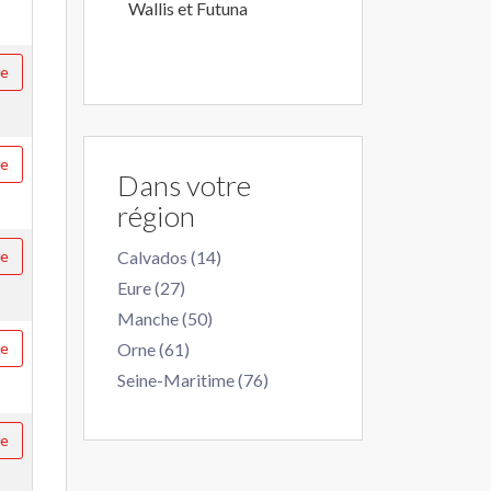
Wallis et Futuna
re
re
Dans votre
région
re
Calvados (14)
Eure (27)
Manche (50)
re
Orne (61)
Seine-Maritime (76)
re