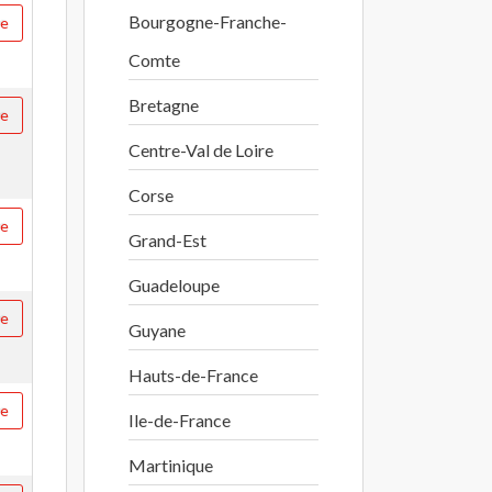
Bourgogne-Franche-
re
Comte
Bretagne
re
Centre-Val de Loire
Corse
re
Grand-Est
Guadeloupe
re
Guyane
Hauts-de-France
re
Ile-de-France
Martinique