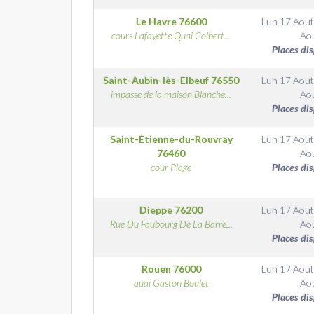
Le Havre
76600
Lun 17 Aout
cours Lafayette Quai Colbert...
Ao
Places di
Saint-Aubin-lès-Elbeuf
76550
Lun 17 Aout
impasse de la maison Blanche...
Ao
Places di
Saint-Étienne-du-Rouvray
Lun 17 Aout
76460
Ao
cour Plage
Places di
Dieppe
76200
Lun 17 Aout
Rue Du Faubourg De La Barre...
Ao
Places di
Rouen
76000
Lun 17 Aout
quai Gaston Boulet
Ao
Places di