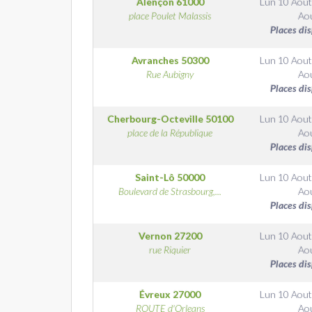
Alençon
61000
Lun 10 Aout
place Poulet Malassis
Ao
Places di
Avranches
50300
Lun 10 Aout
Rue Aubigny
Ao
Places di
Cherbourg-Octeville
50100
Lun 10 Aout
place de la République
Ao
Places di
Saint-Lô
50000
Lun 10 Aout
Boulevard de Strasbourg,...
Ao
Places di
Vernon
27200
Lun 10 Aout
rue Riquier
Ao
Places di
Évreux
27000
Lun 10 Aout
ROUTE d'Orleans
Ao