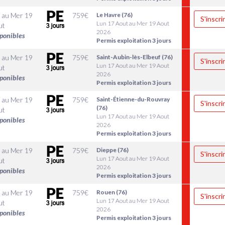
au
Mer 19
759
€
Le Havre (76)
S'inscri
Lun 17 Aout au Mer 19 Aout
ut
2026
sponibles
Permis exploitation 3 jours
au
Mer 19
759
€
Saint-Aubin-lès-Elbeuf (76)
S'inscri
Lun 17 Aout au Mer 19 Aout
ut
2026
sponibles
Permis exploitation 3 jours
au
Mer 19
759
€
Saint-Étienne-du-Rouvray
S'inscri
(76)
ut
Lun 17 Aout au Mer 19 Aout
sponibles
2026
Permis exploitation 3 jours
au
Mer 19
759
€
Dieppe (76)
S'inscri
Lun 17 Aout au Mer 19 Aout
ut
2026
sponibles
Permis exploitation 3 jours
au
Mer 19
759
€
Rouen (76)
S'inscri
Lun 17 Aout au Mer 19 Aout
ut
2026
sponibles
Permis exploitation 3 jours