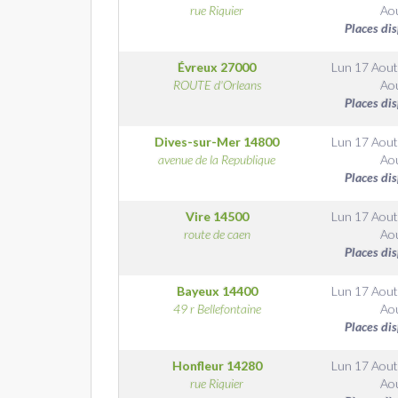
rue Riquier
Ao
Places di
Évreux
27000
Lun 17 Aout
ROUTE d'Orleans
Ao
Places di
Dives-sur-Mer
14800
Lun 17 Aout
avenue de la Republique
Ao
Places di
Vire
14500
Lun 17 Aout
route de caen
Ao
Places di
Bayeux
14400
Lun 17 Aout
49 r Bellefontaine
Ao
Places di
Honfleur
14280
Lun 17 Aout
rue Riquier
Ao