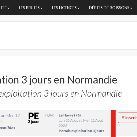
RITÉ
LES BRUITS
LES LICENCES
DÉBITS DE BOISSONS
ation 3 jours en Normandie
exploitation 3 jours en Normandie
au
Mer 12
759
€
Le Havre (76)
S'inscri
Lun 10 Aout au Mer 12 Aout
ut
2026
sponibles
Permis exploitation 3 jours