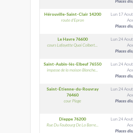
Places di
Hérouville-Saint-Clair
14200
Lun 17 Aout
route d'Epron
Ao
Places di
Le Havre
76600
Lun 24 Aout
cours Lafayette Quai Colbert...
Ao
Places di
Saint-Aubin-lès-Elbeuf
76550
Lun 24 Aout
impasse de la maison Blanche...
Ao
Places di
Saint-Étienne-du-Rouvray
Lun 24 Aout
76460
Ao
cour Plage
Places di
Dieppe
76200
Lun 24 Aout
Rue Du Faubourg De La Barre...
Ao
Places di