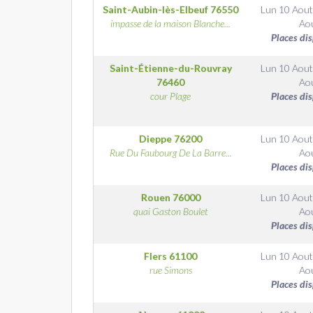
Saint-Aubin-lès-Elbeuf
76550
Lun 10 Aout
impasse de la maison Blanche...
Ao
Places di
Saint-Étienne-du-Rouvray
Lun 10 Aout
76460
Ao
cour Plage
Places di
Dieppe
76200
Lun 10 Aout
Rue Du Faubourg De La Barre...
Ao
Places di
Rouen
76000
Lun 10 Aout
quai Gaston Boulet
Ao
Places di
Flers
61100
Lun 10 Aout
rue Simons
Ao
Places di