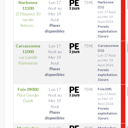
Narbonne
Lun 17
759
€
Narbonne
(11)
11100
Aout
au
Lun 17 Aout
ZI Plaisance 30
Mer 19
au Mer 19
rue des
Aout
Aout 2026
Ratacas...
Places
Permis
disponibles
exploitation
3 jours
Carcassonne
Lun 17
759
€
Carcassonne
(11)
11000
Aout
au
Lun 17 Aout
rue Camille
Mer 19
au Mer 19
Flammarion
Aout
Aout 2026
Places
Permis
disponibles
exploitation
3 jours
Foix
09000
Lun 17
759
€
Foix (09)
Lun 17 Aout
Place Georges
Aout
au
au Mer 19
Dutilh
Mer 19
Aout 2026
Aout
Permis
Places
exploitation
disponibles
3 jours
Montauban