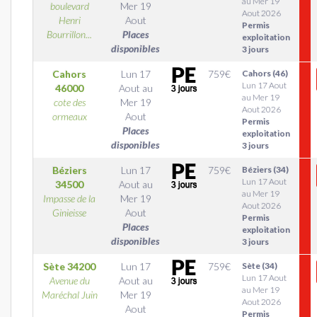
au Mer 19
boulevard
Mer 19
Aout 2026
Henri
Aout
Permis
Bourrillon...
Places
exploitation
disponibles
3 jours
Cahors
Lun 17
759
€
Cahors (46)
Lun 17 Aout
46000
Aout
au
au Mer 19
cote des
Mer 19
Aout 2026
ormeaux
Aout
Permis
Places
exploitation
disponibles
3 jours
Béziers
Lun 17
759
€
Béziers (34)
Lun 17 Aout
34500
Aout
au
au Mer 19
Impasse de la
Mer 19
Aout 2026
Ginieisse
Aout
Permis
Places
exploitation
disponibles
3 jours
Sète
34200
Lun 17
759
€
Sète (34)
Lun 17 Aout
Avenue du
Aout
au
au Mer 19
Maréchal Juin
Mer 19
Aout 2026
Aout
Permis