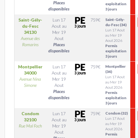
Places
exploitation
disponibles
3 jours
Saint-Gély-
Lun 17
759
€
Saint-Gély-
du-Fesc (34)
du-Fesc
Aout
au
Lun 17 Aout
34130
Mer 19
au Mer 19
Avenue des
Aout
Aout 2026
Romarins
Places
Permis
disponibles
exploitation
3 jours
Montpellier
Lun 17
759
€
Montpellier
(34)
34000
Aout
au
Lun 17 Aout
Avenue Nina
Mer 19
au Mer 19
Simone
Aout
Aout 2026
Places
Permis
disponibles
exploitation
3 jours
Condom
Lun 17
759
€
Condom (32)
Lun 17 Aout
32100
Aout
au
au Mer 19
Rue Mal Foch
Mer 19
Aout 2026
Aout
Permis