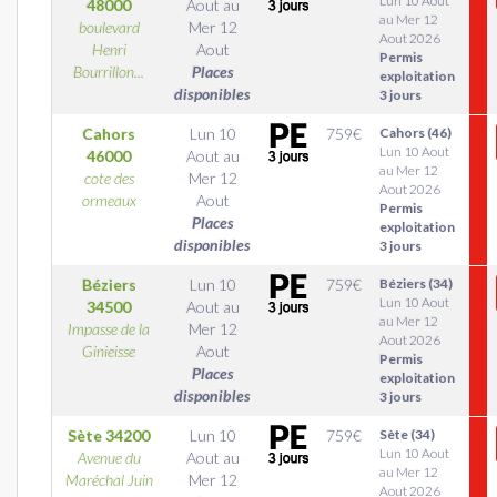
Lun 10 Aout
48000
Aout
au
au Mer 12
boulevard
Mer 12
Aout 2026
Henri
Aout
Permis
Bourrillon...
Places
exploitation
disponibles
3 jours
Cahors
Lun 10
759
€
Cahors (46)
Lun 10 Aout
46000
Aout
au
au Mer 12
cote des
Mer 12
Aout 2026
ormeaux
Aout
Permis
Places
exploitation
disponibles
3 jours
Béziers
Lun 10
759
€
Béziers (34)
Lun 10 Aout
34500
Aout
au
au Mer 12
Impasse de la
Mer 12
Aout 2026
Ginieisse
Aout
Permis
Places
exploitation
disponibles
3 jours
Sète
34200
Lun 10
759
€
Sète (34)
Lun 10 Aout
Avenue du
Aout
au
au Mer 12
Maréchal Juin
Mer 12
Aout 2026