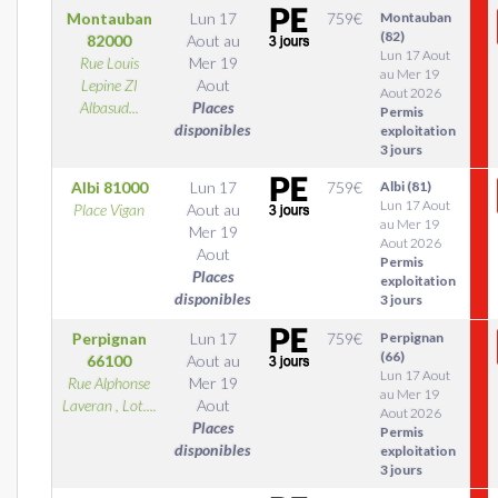
Montauban
Lun 17
759
€
Montauban
(82)
82000
Aout
au
Lun 17 Aout
Rue Louis
Mer 19
au Mer 19
Lepine ZI
Aout
Aout 2026
Albasud...
Places
Permis
disponibles
exploitation
3 jours
Albi
81000
Lun 17
759
€
Albi (81)
Lun 17 Aout
Place Vigan
Aout
au
au Mer 19
Mer 19
Aout 2026
Aout
Permis
Places
exploitation
disponibles
3 jours
Perpignan
Lun 17
759
€
Perpignan
(66)
66100
Aout
au
Lun 17 Aout
Rue Alphonse
Mer 19
au Mer 19
Laveran , Lot....
Aout
Aout 2026
Places
Permis
disponibles
exploitation
3 jours