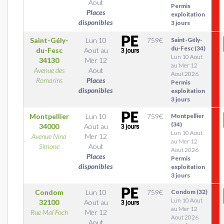
Aout
Permis
Places
exploitation
disponibles
3 jours
Saint-Gély-
Lun 10
759
€
Saint-Gély-
du-Fesc (34)
du-Fesc
Aout
au
Lun 10 Aout
34130
Mer 12
au Mer 12
Avenue des
Aout
Aout 2026
Romarins
Places
Permis
disponibles
exploitation
3 jours
Montpellier
Lun 10
759
€
Montpellier
(34)
34000
Aout
au
Lun 10 Aout
Avenue Nina
Mer 12
au Mer 12
Simone
Aout
Aout 2026
Places
Permis
disponibles
exploitation
3 jours
Condom
Lun 10
759
€
Condom (32)
Lun 10 Aout
32100
Aout
au
au Mer 12
Rue Mal Foch
Mer 12
Aout 2026
Aout