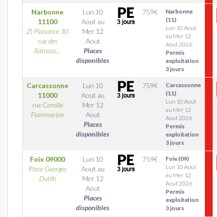
Narbonne
Lun 10
759
€
Narbonne
(11)
11100
Aout
au
Lun 10 Aout
ZI Plaisance 30
Mer 12
au Mer 12
rue des
Aout
Aout 2026
Ratacas...
Places
Permis
disponibles
exploitation
3 jours
Carcassonne
Lun 10
759
€
Carcassonne
(11)
11000
Aout
au
Lun 10 Aout
rue Camille
Mer 12
au Mer 12
Flammarion
Aout
Aout 2026
Places
Permis
disponibles
exploitation
3 jours
Foix
09000
Lun 10
759
€
Foix (09)
Lun 10 Aout
Place Georges
Aout
au
au Mer 12
Dutilh
Mer 12
Aout 2026
Aout
Permis
Places
exploitation
disponibles
3 jours