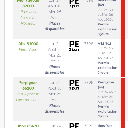
Montauban
Lun 24
759
€
(82)
82000
Aout
au
Lun 24 Aout
Rue Louis
Mer 26
au Mer 26
Lepine ZI
Aout
Aout 2026
Albasud...
Places
Permis
disponibles
exploitation
3 jours
Albi
81000
Lun 24
759
€
Albi (81)
Lun 24 Aout
Place Vigan
Aout
au
au Mer 26
Mer 26
Aout 2026
Aout
Permis
Places
exploitation
disponibles
3 jours
Perpignan
Lun 24
759
€
Perpignan
(66)
66100
Aout
au
Lun 24 Aout
Rue Alphonse
Mer 26
au Mer 26
Laveran , Lot....
Aout
Aout 2026
Places
Permis
disponibles
exploitation
3 jours
Ibos
65420
Lun 24
759
€
Ibos (65)