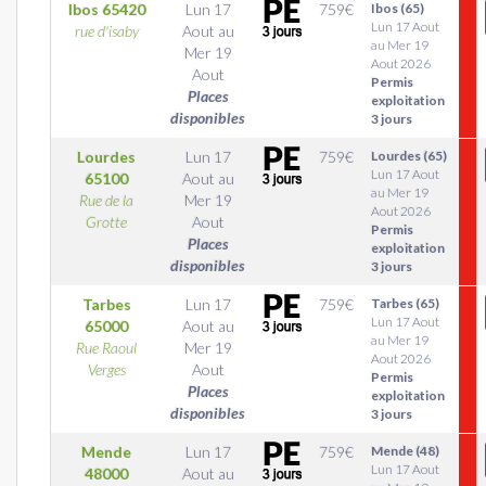
Ibos
65420
Lun 17
759
€
Ibos (65)
Lun 17 Aout
rue d'isaby
Aout
au
au Mer 19
Mer 19
Aout 2026
Aout
Permis
Places
exploitation
disponibles
3 jours
Lourdes
Lun 17
759
€
Lourdes (65)
Lun 17 Aout
65100
Aout
au
au Mer 19
Rue de la
Mer 19
Aout 2026
Grotte
Aout
Permis
Places
exploitation
disponibles
3 jours
Tarbes
Lun 17
759
€
Tarbes (65)
Lun 17 Aout
65000
Aout
au
au Mer 19
Rue Raoul
Mer 19
Aout 2026
Verges
Aout
Permis
Places
exploitation
disponibles
3 jours
Mende
Lun 17
759
€
Mende (48)
Lun 17 Aout
48000
Aout
au