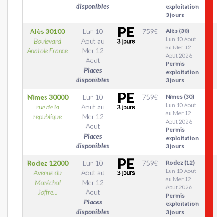
disponibles
exploitation
3 jours
Alès
30100
Lun 10
759
€
Alès (30)
Lun 10 Aout
Boulevard
Aout
au
au Mer 12
Anatole France
Mer 12
Aout 2026
Aout
Permis
Places
exploitation
disponibles
3 jours
Nîmes
30000
Lun 10
759
€
Nîmes (30)
Lun 10 Aout
rue de la
Aout
au
au Mer 12
republique
Mer 12
Aout 2026
Aout
Permis
Places
exploitation
disponibles
3 jours
Rodez
12000
Lun 10
759
€
Rodez (12)
Lun 10 Aout
Avenue du
Aout
au
au Mer 12
Maréchal
Mer 12
Aout 2026
Joffre...
Aout
Permis
Places
exploitation
disponibles
3 jours