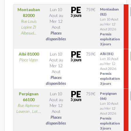
Montauban
Lun 10
759
€
Montauban
(82)
82000
Aout
au
Lun 10 Aout
Rue Louis
Mer 12
au Mer 12
Lepine ZI
Aout
Aout 2026
Albasud...
Places
Permis
disponibles
exploitation
3 jours
Albi
81000
Lun 10
759
€
Albi (81)
Lun 10 Aout
Place Vigan
Aout
au
au Mer 12
Mer 12
Aout 2026
Aout
Permis
Places
exploitation
disponibles
3 jours
Perpignan
Lun 10
759
€
Perpignan
(66)
66100
Aout
au
Lun 10 Aout
Rue Alphonse
Mer 12
au Mer 12
Laveran , Lot....
Aout
Aout 2026
Places
Permis
disponibles
exploitation
3 jours