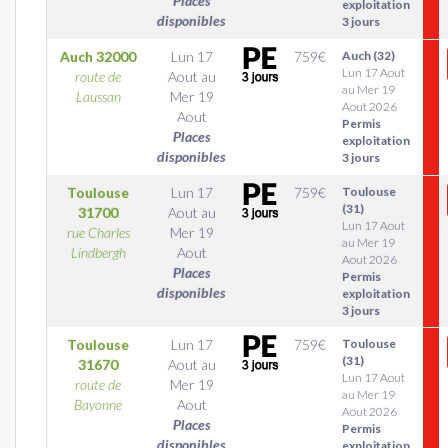
Places
exploitation
disponibles
3 jours
Auch
32000
Lun 17
759
€
Auch (32)
Lun 17 Aout
route de
Aout
au
au Mer 19
Laussan
Mer 19
Aout 2026
Aout
Permis
Places
exploitation
disponibles
3 jours
Toulouse
Lun 17
759
€
Toulouse
(31)
31700
Aout
au
Lun 17 Aout
rue Charles
Mer 19
au Mer 19
Lindbergh
Aout
Aout 2026
Places
Permis
disponibles
exploitation
3 jours
Toulouse
Lun 17
759
€
Toulouse
(31)
31670
Aout
au
Lun 17 Aout
route de
Mer 19
au Mer 19
Bayonne
Aout
Aout 2026
Places
Permis
disponibles
exploitation