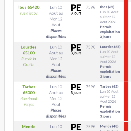
Ibos
65420
Lun 10
759
€
Ibos (65)
Lun 10 Aout
rue d'isaby
Aout
au
au Mer 12
Mer 12
Aout 2026
Aout
Permis
Places
exploitation
disponibles
3 jours
Lourdes
Lun 10
759
€
Lourdes (65)
Lun 10 Aout
65100
Aout
au
au Mer 12
Rue de la
Mer 12
Aout 2026
Grotte
Aout
Permis
Places
exploitation
disponibles
3 jours
Tarbes
Lun 10
759
€
Tarbes (65)
Lun 10 Aout
65000
Aout
au
au Mer 12
Rue Raoul
Mer 12
Aout 2026
Verges
Aout
Permis
Places
exploitation
disponibles
3 jours
Mende
Lun 10
759
€
Mende (48)