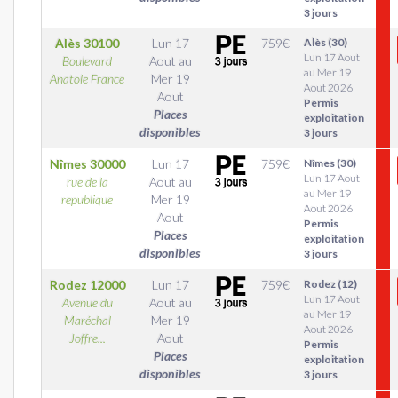
3 jours
Alès
30100
Lun 17
759
€
Alès (30)
Lun 17 Aout
Boulevard
Aout
au
au Mer 19
Anatole France
Mer 19
Aout 2026
Aout
Permis
Places
exploitation
disponibles
3 jours
Nîmes
30000
Lun 17
759
€
Nîmes (30)
Lun 17 Aout
rue de la
Aout
au
au Mer 19
republique
Mer 19
Aout 2026
Aout
Permis
Places
exploitation
disponibles
3 jours
Rodez
12000
Lun 17
759
€
Rodez (12)
Lun 17 Aout
Avenue du
Aout
au
au Mer 19
Maréchal
Mer 19
Aout 2026
Joffre...
Aout
Permis
Places
exploitation
disponibles
3 jours