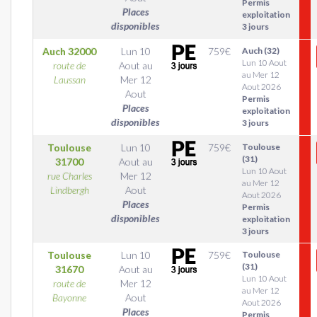
Permis
Places
exploitation
disponibles
3 jours
Auch
32000
Lun 10
759
€
Auch (32)
Lun 10 Aout
route de
Aout
au
au Mer 12
Laussan
Mer 12
Aout 2026
Aout
Permis
Places
exploitation
disponibles
3 jours
Toulouse
Lun 10
759
€
Toulouse
(31)
31700
Aout
au
Lun 10 Aout
rue Charles
Mer 12
au Mer 12
Lindbergh
Aout
Aout 2026
Places
Permis
disponibles
exploitation
3 jours
Toulouse
Lun 10
759
€
Toulouse
(31)
31670
Aout
au
Lun 10 Aout
route de
Mer 12
au Mer 12
Bayonne
Aout
Aout 2026
Places
Permis