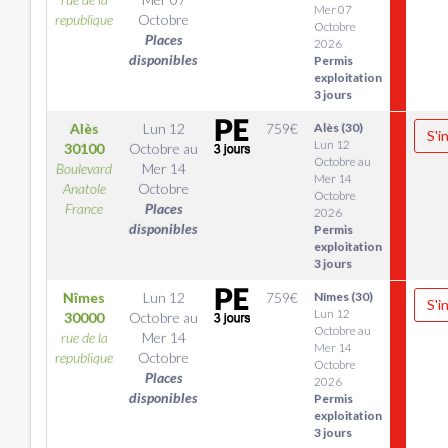
Mer 07
republique
Octobre
Octobre
Places
2026
disponibles
Permis
exploitation
3 jours
Alès
Lun 12
759
€
Alès (30)
S'i
Lun 12
30100
Octobre
au
Octobre au
Boulevard
Mer 14
Mer 14
Anatole
Octobre
Octobre
France
Places
2026
disponibles
Permis
exploitation
3 jours
Nîmes
Lun 12
759
€
Nîmes (30)
S'i
Lun 12
30000
Octobre
au
Octobre au
rue de la
Mer 14
Mer 14
republique
Octobre
Octobre
Places
2026
disponibles
Permis
exploitation
3 jours