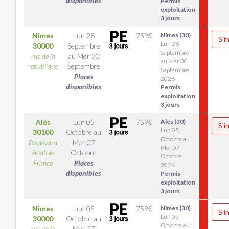
disponibles
Permis
exploitation
3 jours
Nîmes
Lun 28
759
€
Nîmes (30)
S'i
Lun 28
30000
Septembre
Septembre
rue de la
au
Mer 30
au Mer 30
republique
Septembre
Septembre
Places
2026
disponibles
Permis
exploitation
3 jours
Alès
Lun 05
759
€
Alès (30)
S'i
Lun 05
30100
Octobre
au
Octobre au
Boulevard
Mer 07
Mer 07
Anatole
Octobre
Octobre
France
Places
2026
disponibles
Permis
exploitation
3 jours
Nîmes
Lun 05
759
€
Nîmes (30)
S'i
Lun 05
30000
Octobre
au
Octobre au
rue de la
Mer 07