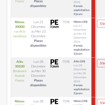
France
Places
2026
disponibles
Permis
exploitation
3 jours
Nîmes
Lun 21
759
€
Nîmes (30)
S'i
Lun 21
30000
Décembre
Décembre
rue de la
au
Mer 23
au Mer 23
republique
Décembre
Décembre
Places
2026
disponibles
Permis
exploitation
3 jours
Alès
Lun 28
759
€
Alès (30)
S'i
Lun 28
30100
Décembre
Décembre
Boulevard
au
Mer 30
au Mer 30
Anatole
Décembre
Décembre
France
Places
2026
disponibles
Permis
exploitation
3 jours
Nîmes
Lun 28
759
€
Nîmes (30)
S'i
Lun 28