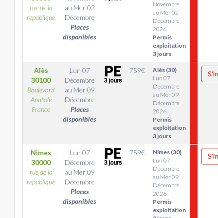
Novembre
rue de la
au
Mer 02
au Mer 02
republique
Décembre
Décembre
Places
2026
disponibles
Permis
exploitation
3 jours
Alès
Lun 07
759
€
Alès (30)
S'i
Lun 07
30100
Décembre
Décembre
Boulevard
au
Mer 09
au Mer 09
Anatole
Décembre
Décembre
France
Places
2026
disponibles
Permis
exploitation
3 jours
Nîmes
Lun 07
759
€
Nîmes (30)
S'i
Lun 07
30000
Décembre
Décembre
rue de la
au
Mer 09
au Mer 09
republique
Décembre
Décembre
Places
2026
disponibles
Permis
exploitation