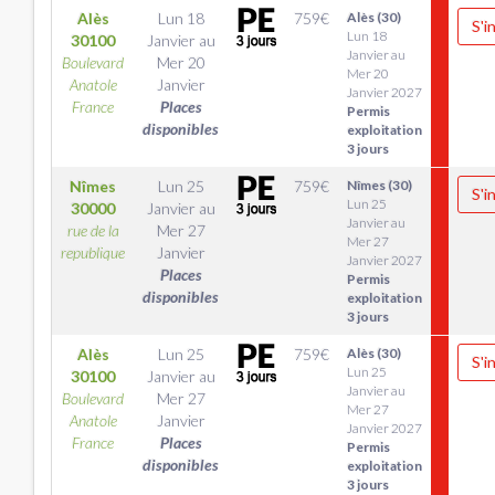
Alès
Lun 18
759
€
Alès (30)
S'i
Lun 18
30100
Janvier
au
Janvier au
Boulevard
Mer 20
Mer 20
Anatole
Janvier
Janvier 2027
France
Places
Permis
disponibles
exploitation
3 jours
Nîmes
Lun 25
759
€
Nîmes (30)
S'i
Lun 25
30000
Janvier
au
Janvier au
rue de la
Mer 27
Mer 27
republique
Janvier
Janvier 2027
Places
Permis
disponibles
exploitation
3 jours
Alès
Lun 25
759
€
Alès (30)
S'i
Lun 25
30100
Janvier
au
Janvier au
Boulevard
Mer 27
Mer 27
Anatole
Janvier
Janvier 2027
France
Places
Permis
disponibles
exploitation
3 jours