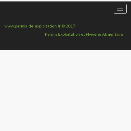
Togg
navi
www.permis-de-exploitation.fr © 2017
Permis Exploitation et Hygiène Alimentaire