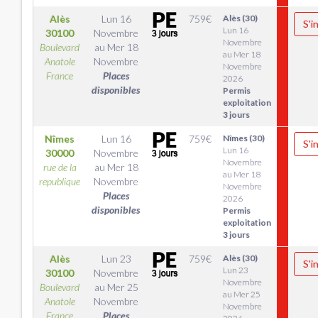
Alès
Lun 16
759
€
Alès (30)
S'i
Lun 16
30100
Novembre
Novembre
Boulevard
au
Mer 18
au Mer 18
Anatole
Novembre
Novembre
France
Places
2026
disponibles
Permis
exploitation
3 jours
Nîmes
Lun 16
759
€
Nîmes (30)
S'i
Lun 16
30000
Novembre
Novembre
rue de la
au
Mer 18
au Mer 18
republique
Novembre
Novembre
Places
2026
disponibles
Permis
exploitation
3 jours
Alès
Lun 23
759
€
Alès (30)
S'i
Lun 23
30100
Novembre
Novembre
Boulevard
au
Mer 25
au Mer 25
Anatole
Novembre
Novembre
France
Places