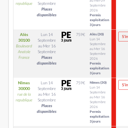
au Mer 09
republique
Septembre
Septembre
Places
2026
disponibles
Permis
exploitation
3 jours
Alès
Lun 14
759
€
Alès (30)
S'i
Lun 14
30100
Septembre
Septembre
Boulevard
au
Mer 16
au Mer 16
Anatole
Septembre
Septembre
France
Places
2026
disponibles
Permis
exploitation
3 jours
Nîmes
Lun 14
759
€
Nîmes (30)
S'i
Lun 14
30000
Septembre
Septembre
rue de la
au
Mer 16
au Mer 16
republique
Septembre
Septembre
Places
2026
disponibles
Permis
exploitation
3 jours