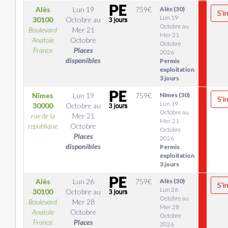
Alès
Lun 19
759
€
Alès (30)
S'i
Lun 19
30100
Octobre
au
Octobre au
Boulevard
Mer 21
Mer 21
Anatole
Octobre
Octobre
France
Places
2026
disponibles
Permis
exploitation
3 jours
Nîmes
Lun 19
759
€
Nîmes (30)
S'i
Lun 19
30000
Octobre
au
Octobre au
rue de la
Mer 21
Mer 21
republique
Octobre
Octobre
Places
2026
disponibles
Permis
exploitation
3 jours
Alès
Lun 26
759
€
Alès (30)
S'i
Lun 26
30100
Octobre
au
Octobre au
Boulevard
Mer 28
Mer 28
Anatole
Octobre
Octobre
France
Places
2026