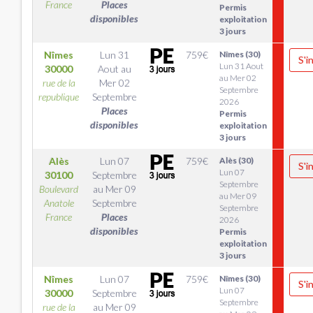
France
Places
Permis
disponibles
exploitation
3 jours
Nîmes
Lun 31
759
€
Nîmes (30)
S'i
Lun 31 Aout
30000
Aout
au
au Mer 02
rue de la
Mer 02
Septembre
republique
Septembre
2026
Places
Permis
disponibles
exploitation
3 jours
Alès
Lun 07
759
€
Alès (30)
S'i
Lun 07
30100
Septembre
Septembre
Boulevard
au
Mer 09
au Mer 09
Anatole
Septembre
Septembre
France
Places
2026
disponibles
Permis
exploitation
3 jours
Nîmes
Lun 07
759
€
Nîmes (30)
S'i
Lun 07
30000
Septembre
Septembre
rue de la
au
Mer 09