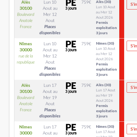
Alès
Lun 10
759
€
Alès (30)
S'i
Lun 10 Aout
30100
Aout
au
au Mer 12
Boulevard
Mer 12
Aout 2026
Anatole
Aout
Permis
France
Places
exploitation
disponibles
3 jours
Nîmes
Lun 10
759
€
Nîmes (30)
S'i
Lun 10 Aout
30000
Aout
au
au Mer 12
rue de la
Mer 12
Aout 2026
republique
Aout
Permis
Places
exploitation
disponibles
3 jours
Alès
Lun 17
759
€
Alès (30)
S'i
Lun 17 Aout
30100
Aout
au
au Mer 19
Boulevard
Mer 19
Aout 2026
Anatole
Aout
Permis
France
Places
exploitation
disponibles
3 jours
Nîmes
Lun 17
759
€
Nîmes (30)
S'i
Lun 17 Aout
30000
Aout
au
au Mer 19