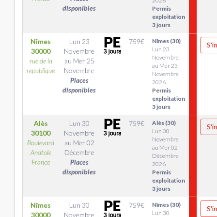
2026
disponibles
Permis
exploitation
3 jours
Nîmes
Lun 23
759
€
Nîmes (30)
S'i
Lun 23
30000
Novembre
Novembre
rue de la
au
Mer 25
au Mer 25
republique
Novembre
Novembre
Places
2026
disponibles
Permis
exploitation
3 jours
Alès
Lun 30
759
€
Alès (30)
S'i
Lun 30
30100
Novembre
Novembre
Boulevard
au
Mer 02
au Mer 02
Anatole
Décembre
Décembre
France
Places
2026
disponibles
Permis
exploitation
3 jours
Nîmes
Lun 30
759
€
Nîmes (30)
S'i
Lun 30
30000
Novembre