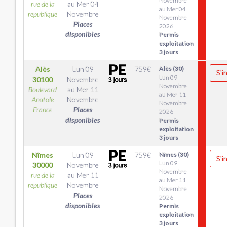
Novembre
rue de la
au
Mer 04
au Mer 04
republique
Novembre
Novembre
Places
2026
disponibles
Permis
exploitation
3 jours
Alès
Lun 09
759
€
Alès (30)
S'i
Lun 09
30100
Novembre
Novembre
Boulevard
au
Mer 11
au Mer 11
Anatole
Novembre
Novembre
France
Places
2026
disponibles
Permis
exploitation
3 jours
Nîmes
Lun 09
759
€
Nîmes (30)
S'i
Lun 09
30000
Novembre
Novembre
rue de la
au
Mer 11
au Mer 11
republique
Novembre
Novembre
Places
2026
disponibles
Permis
exploitation
3 jours