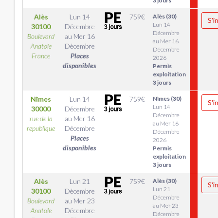
3 jours
Alès
Lun 14
759
€
Alès (30)
S'i
Lun 14
30100
Décembre
Décembre
Boulevard
au
Mer 16
au Mer 16
Anatole
Décembre
Décembre
France
Places
2026
disponibles
Permis
exploitation
3 jours
Nîmes
Lun 14
759
€
Nîmes (30)
S'i
Lun 14
30000
Décembre
Décembre
rue de la
au
Mer 16
au Mer 16
republique
Décembre
Décembre
Places
2026
disponibles
Permis
exploitation
3 jours
Alès
Lun 21
759
€
Alès (30)
S'i
Lun 21
30100
Décembre
Décembre
Boulevard
au
Mer 23
au Mer 23
Anatole
Décembre
Décembre