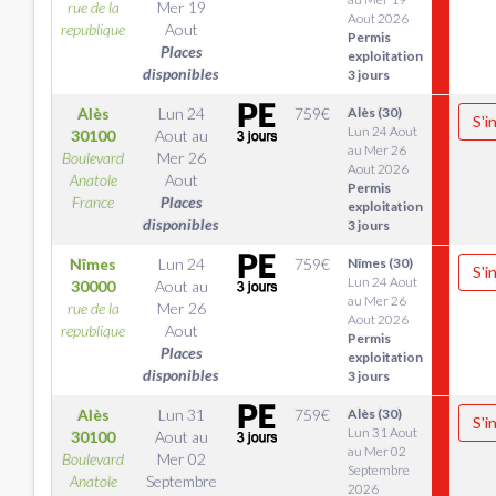
rue de la
Mer 19
Aout 2026
republique
Aout
Permis
Places
exploitation
disponibles
3 jours
Alès
Lun 24
759
€
Alès (30)
S'i
Lun 24 Aout
30100
Aout
au
au Mer 26
Boulevard
Mer 26
Aout 2026
Anatole
Aout
Permis
France
Places
exploitation
disponibles
3 jours
Nîmes
Lun 24
759
€
Nîmes (30)
S'i
Lun 24 Aout
30000
Aout
au
au Mer 26
rue de la
Mer 26
Aout 2026
republique
Aout
Permis
Places
exploitation
disponibles
3 jours
Alès
Lun 31
759
€
Alès (30)
S'i
Lun 31 Aout
30100
Aout
au
au Mer 02
Boulevard
Mer 02
Septembre
Anatole
Septembre
2026