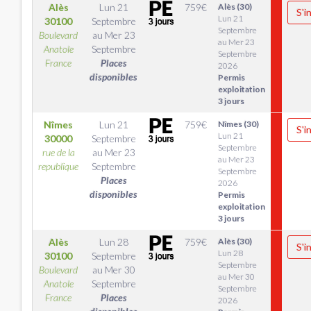
Alès
Lun 21
759
€
Alès (30)
S'i
Lun 21
30100
Septembre
Septembre
Boulevard
au
Mer 23
au Mer 23
Anatole
Septembre
Septembre
France
Places
2026
disponibles
Permis
exploitation
3 jours
Nîmes
Lun 21
759
€
Nîmes (30)
S'i
Lun 21
30000
Septembre
Septembre
rue de la
au
Mer 23
au Mer 23
republique
Septembre
Septembre
Places
2026
disponibles
Permis
exploitation
3 jours
Alès
Lun 28
759
€
Alès (30)
S'i
Lun 28
30100
Septembre
Septembre
Boulevard
au
Mer 30
au Mer 30
Anatole
Septembre
Septembre
France
Places
2026