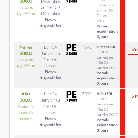
30000
Décembre
Décembre
rue de la
au
Mer 30
au Mer 30
republique
Décembre
Décembre
Places
2026
disponibles
Permis
exploitation
3 jours
Nîmes
Lun 04
759
€
Nîmes (30)
S'i
Lun 04
30000
Janvier
au
Janvier au
rue de la
Mer 06
Mer 06
republique
Janvier
Janvier 2027
Places
Permis
disponibles
exploitation
3 jours
Alès
Lun 04
759
€
Alès (30)
S'i
Lun 04
30100
Janvier
au
Janvier au
Boulevard
Mer 06
Mer 06
Anatole
Janvier
Janvier 2027
France
Places
Permis
disponibles
exploitation
3 jours