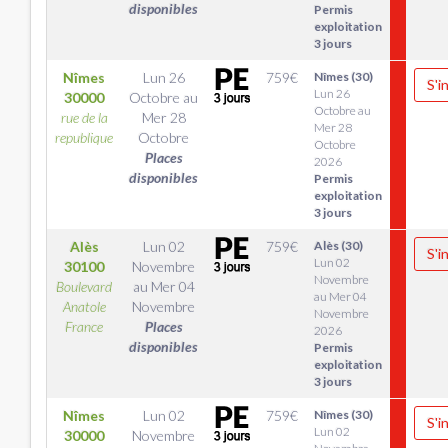
disponibles
Permis
exploitation
3 jours
Nîmes
Lun 26
759
€
Nîmes (30)
S'i
Lun 26
30000
Octobre
au
Octobre au
rue de la
Mer 28
Mer 28
republique
Octobre
Octobre
Places
2026
disponibles
Permis
exploitation
3 jours
Alès
Lun 02
759
€
Alès (30)
S'i
Lun 02
30100
Novembre
Novembre
Boulevard
au
Mer 04
au Mer 04
Anatole
Novembre
Novembre
France
Places
2026
disponibles
Permis
exploitation
3 jours
Nîmes
Lun 02
759
€
Nîmes (30)
S'i
Lun 02
30000
Novembre