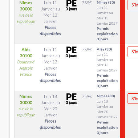
Nîmes
Lun 11
759
€
Nîmes (30)
S'i
Lun 11
30000
Janvier
au
Janvier au
rue de la
Mer 13
Mer 13
republique
Janvier
Janvier 2027
Places
Permis
disponibles
exploitation
3 jours
Alès
Lun 11
759
€
Alès (30)
S'i
Lun 11
30100
Janvier
au
Janvier au
Boulevard
Mer 13
Mer 13
Anatole
Janvier
Janvier 2027
France
Places
Permis
disponibles
exploitation
3 jours
Nîmes
Lun 18
759
€
Nîmes (30)
S'i
Lun 18
30000
Janvier
au
Janvier au
rue de la
Mer 20
Mer 20
republique
Janvier
Janvier 2027
Places
Permis
disponibles
exploitation
3 jours