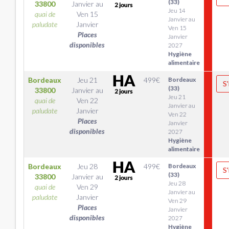
(33)
33800
Janvier
au
Jeu 14
quai de
Ven 15
Janvier au
paludate
Janvier
Ven 15
Places
Janvier
disponibles
2027
Hygiène
alimentaire
Bordeaux
Jeu 21
499
€
Bordeaux
S'
(33)
33800
Janvier
au
Jeu 21
quai de
Ven 22
Janvier au
paludate
Janvier
Ven 22
Places
Janvier
disponibles
2027
Hygiène
alimentaire
Bordeaux
Jeu 28
499
€
Bordeaux
S'
(33)
33800
Janvier
au
Jeu 28
quai de
Ven 29
Janvier au
paludate
Janvier
Ven 29
Places
Janvier
disponibles
2027
Hygiène