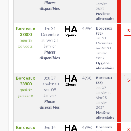
Places
Janvier
disponibles
2027
Hygiène
alimentaire
Bordeaux
Jeu 31
499
€
Bordeaux
S'
(33)
33800
Décembre
Jeu 31
quai de
au
Ven 01
Décembre
paludate
Janvier
au Ven 01
Places
Janvier
disponibles
2027
Hygiène
alimentaire
Bordeaux
Jeu 07
499
€
Bordeaux
S'
(33)
33800
Janvier
au
Jeu 07
quai de
Ven 08
Janvier au
paludate
Janvier
Ven 08
Places
Janvier
disponibles
2027
Hygiène
alimentaire
Bordeaux
Jeu 14
499
€
Bordeaux
S'