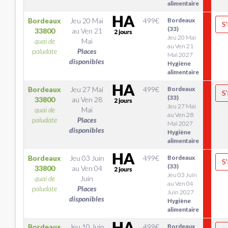
alimentaire
Bordeaux
Jeu 20 Mai
499
€
Bordeaux
S'
(33)
33800
au
Ven 21
Jeu 20 Mai
quai de
Mai
au Ven 21
paludate
Places
Mai 2027
disponibles
Hygiène
alimentaire
Bordeaux
Jeu 27 Mai
499
€
Bordeaux
S'
(33)
33800
au
Ven 28
Jeu 27 Mai
quai de
Mai
au Ven 28
paludate
Places
Mai 2027
disponibles
Hygiène
alimentaire
Bordeaux
Jeu 03 Juin
499
€
Bordeaux
S'
(33)
33800
au
Ven 04
Jeu 03 Juin
quai de
Juin
au Ven 04
paludate
Places
Juin 2027
disponibles
Hygiène
alimentaire
Bordeaux
Jeu 10 Juin
499
€
Bordeaux