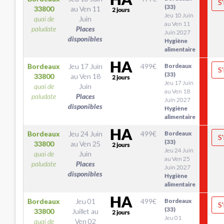
S'
(33)
33800
au
Ven 11
Jeu 10 Juin
quai de
Juin
au Ven 11
paludate
Places
Juin 2027
disponibles
Hygiène
alimentaire
Bordeaux
Jeu 17 Juin
499
€
Bordeaux
S'
(33)
33800
au
Ven 18
Jeu 17 Juin
quai de
Juin
au Ven 18
paludate
Places
Juin 2027
disponibles
Hygiène
alimentaire
Bordeaux
Jeu 24 Juin
499
€
Bordeaux
S'
(33)
33800
au
Ven 25
Jeu 24 Juin
quai de
Juin
au Ven 25
paludate
Places
Juin 2027
disponibles
Hygiène
alimentaire
Bordeaux
Jeu 01
499
€
Bordeaux
S'
(33)
33800
Juillet
au
Jeu 01
quai de
Ven 02