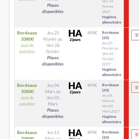
Ven 19
Places
Février
disponibles
2027
Hygiène
alimentaire
Bordeaux
Jeu 25
499
€
Bordeaux
S'
(33)
33800
Février
au
Jeu 25
quai de
Ven 26
Février au
paludate
Février
Ven 26
Places
Février
disponibles
2027
Hygiène
alimentaire
Bordeaux
Jeu 04
499
€
Bordeaux
S'
(33)
33800
Mars
au
Jeu 04
quai de
Ven 05
Mars au
paludate
Mars
Ven 05
Places
Mars 2027
disponibles
Hygiène
alimentaire
Bordeaux
Jeu 11
499
€
Bordeaux
S'
(33)
33800
Mars
au