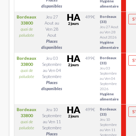
Hygiène
disponibles
alimentaire
Bordeaux
Jeu 27
499
€
Bordeaux
S'
(33)
33800
Aout
au
Jeu 27 Aout
quai de
Ven 28
au Ven 28
paludate
Aout
Aout 2026
Places
Hygiène
disponibles
alimentaire
Bordeaux
Jeu 03
499
€
Bordeaux
S'
(33)
33800
Septembre
Jeu 03
quai de
au
Ven 04
Septembre
paludate
Septembre
au Ven 04
Places
Septembre
disponibles
2026
Hygiène
alimentaire
Bordeaux
Jeu 10
499
€
Bordeaux
S'
(33)
33800
Septembre
Jeu 10
quai de
au
Ven 11
Septembre
paludate
Septembre
au Ven 11
Places
Septembre