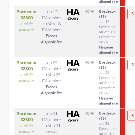
alimentaire
Bordeaux
Jeu 17
499
€
Bordeaux
S'
(33)
33800
Décembre
Jeu 17
quai de
au
Ven 18
Décembre
paludate
Décembre
au Ven 18
Places
Décembre
disponibles
2026
Hygiène
alimentaire
Bordeaux
Jeu 24
499
€
Bordeaux
S'
(33)
33800
Décembre
Jeu 24
quai de
au
Ven 25
Décembre
paludate
Décembre
au Ven 25
Places
Décembre
disponibles
2026
Hygiène
alimentaire
Bordeaux
Jeu 31
499
€
Bordeaux
S'
(33)
33800
Décembre
Jeu 31
quai de
au
Ven 01
Décembre
paludate
Janvier
au Ven 01