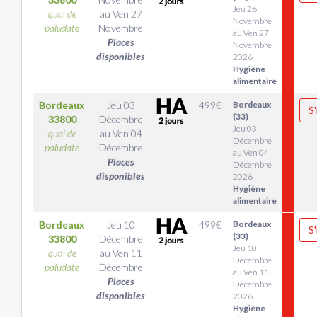
Jeu 26
quai de
au
Ven 27
Novembre
paludate
Novembre
au Ven 27
Places
Novembre
disponibles
2026
Hygiène
alimentaire
Bordeaux
Jeu 03
499
€
Bordeaux
S'
(33)
33800
Décembre
Jeu 03
quai de
au
Ven 04
Décembre
paludate
Décembre
au Ven 04
Places
Décembre
disponibles
2026
Hygiène
alimentaire
Bordeaux
Jeu 10
499
€
Bordeaux
S'
(33)
33800
Décembre
Jeu 10
quai de
au
Ven 11
Décembre
paludate
Décembre
au Ven 11
Places
Décembre
disponibles
2026
Hygiène