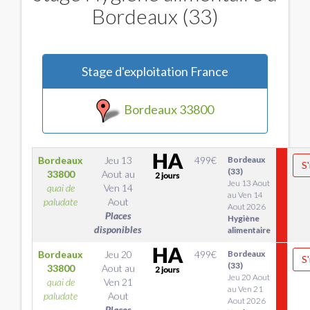
Bordeaux (33)
Stage d'exploitation France
Bordeaux 33800
Bordeaux
Jeu 13
499
€
Bordeaux
S'
(33)
33800
Aout
au
Jeu 13 Aout
quai de
Ven 14
au Ven 14
paludate
Aout
Aout 2026
Places
Hygiène
disponibles
alimentaire
Bordeaux
Jeu 20
499
€
Bordeaux
S'
(33)
33800
Aout
au
Jeu 20 Aout
quai de
Ven 21
au Ven 21
paludate
Aout
Aout 2026
Places