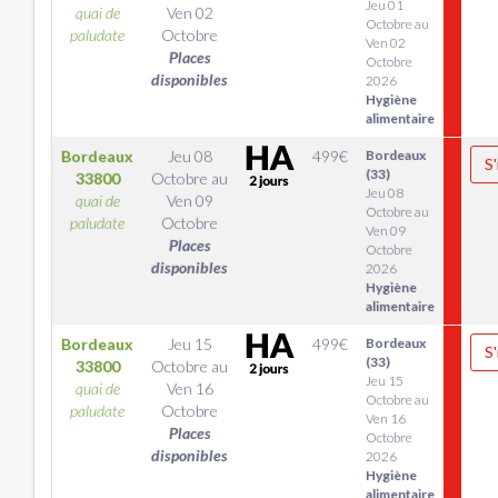
Jeu 01
quai de
Ven 02
Octobre au
paludate
Octobre
Ven 02
Places
Octobre
disponibles
2026
Hygiène
alimentaire
Bordeaux
Jeu 08
499
€
Bordeaux
S'
(33)
33800
Octobre
au
Jeu 08
quai de
Ven 09
Octobre au
paludate
Octobre
Ven 09
Places
Octobre
disponibles
2026
Hygiène
alimentaire
Bordeaux
Jeu 15
499
€
Bordeaux
S'
(33)
33800
Octobre
au
Jeu 15
quai de
Ven 16
Octobre au
paludate
Octobre
Ven 16
Places
Octobre
disponibles
2026
Hygiène
alimentaire