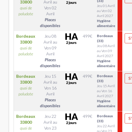
(33)
33800
Avril
au
Jeu 01 Avril
quai de
Ven 02
au Ven 02
paludate
Avril
Avril 2027
Places
Hygiène
disponibles
alimentaire
Bordeaux
Jeu 08
499
€
Bordeaux
S'
(33)
33800
Avril
au
Jeu 08 Avril
quai de
Ven 09
au Ven 09
paludate
Avril
Avril 2027
Places
Hygiène
disponibles
alimentaire
Bordeaux
Jeu 15
499
€
Bordeaux
S'
(33)
33800
Avril
au
Jeu 15 Avril
quai de
Ven 16
au Ven 16
paludate
Avril
Avril 2027
Places
Hygiène
disponibles
alimentaire
Bordeaux
Jeu 22
499
€
Bordeaux
S'
(33)
33800
Avril
au
Jeu 22 Avril
quai de
Ven 23
au Ven 23