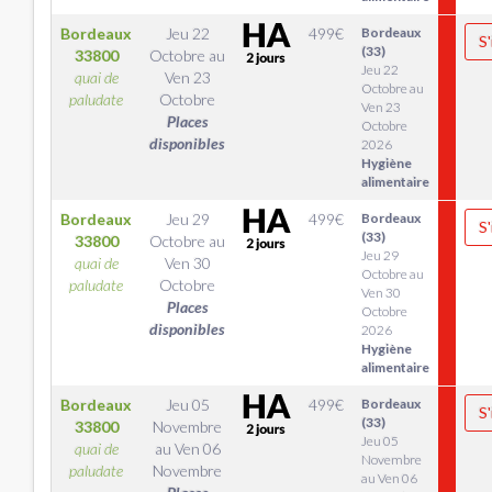
Bordeaux
Jeu 22
499
€
Bordeaux
S'
(33)
33800
Octobre
au
Jeu 22
quai de
Ven 23
Octobre au
paludate
Octobre
Ven 23
Places
Octobre
disponibles
2026
Hygiène
alimentaire
Bordeaux
Jeu 29
499
€
Bordeaux
S'
(33)
33800
Octobre
au
Jeu 29
quai de
Ven 30
Octobre au
paludate
Octobre
Ven 30
Places
Octobre
disponibles
2026
Hygiène
alimentaire
Bordeaux
Jeu 05
499
€
Bordeaux
S'
(33)
33800
Novembre
Jeu 05
quai de
au
Ven 06
Novembre
paludate
Novembre
au Ven 06