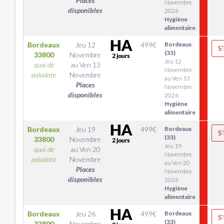
Places
Novembre
disponibles
2026
Hygiène
alimentaire
Bordeaux
Jeu 12
499
€
Bordeaux
S'
(33)
33800
Novembre
Jeu 12
quai de
au
Ven 13
Novembre
paludate
Novembre
au Ven 13
Places
Novembre
disponibles
2026
Hygiène
alimentaire
Bordeaux
Jeu 19
499
€
Bordeaux
S'
(33)
33800
Novembre
Jeu 19
quai de
au
Ven 20
Novembre
paludate
Novembre
au Ven 20
Places
Novembre
disponibles
2026
Hygiène
alimentaire
Bordeaux
Jeu 26
499
€
Bordeaux
S'
(33)
33800
Novembre