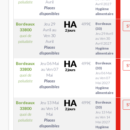
paludate
Avril
Avril 2027
Places
Hygiène
disponibles
alimentaire
Bordeaux
Jeu 29
499
€
Bordeaux
S'
(33)
33800
Avril
au
Jeu 29 Avril
quai de
Ven 30
au Ven 30
paludate
Avril
Avril 2027
Places
Hygiène
disponibles
alimentaire
Bordeaux
Jeu 06 Mai
499
€
Bordeaux
S'
(33)
33800
au
Ven 07
Jeu 06 Mai
quai de
Mai
au Ven 07
paludate
Places
Mai 2027
disponibles
Hygiène
alimentaire
Bordeaux
Jeu 13 Mai
499
€
Bordeaux
S'
(33)
33800
au
Ven 14
Jeu 13 Mai
quai de
Mai
au Ven 14
paludate
Places
Mai 2027
disponibles
Hygiène