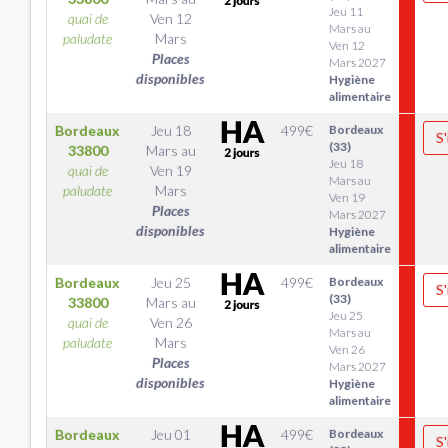
Jeu 11
quai de
Ven 12
Mars au
paludate
Mars
Ven 12
Places
Mars 2027
disponibles
Hygiène
alimentaire
Bordeaux
Jeu 18
499
€
Bordeaux
S'
(33)
33800
Mars
au
Jeu 18
quai de
Ven 19
Mars au
paludate
Mars
Ven 19
Places
Mars 2027
disponibles
Hygiène
alimentaire
Bordeaux
Jeu 25
499
€
Bordeaux
S'
(33)
33800
Mars
au
Jeu 25
quai de
Ven 26
Mars au
paludate
Mars
Ven 26
Places
Mars 2027
disponibles
Hygiène
alimentaire
Bordeaux
Jeu 01
499
€
Bordeaux
S'