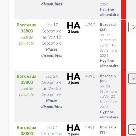
disponibles
2026
Hygiène
alimentaire
Bordeaux
Jeu 17
499
€
Bordeaux
S'
(33)
33800
Septembre
Jeu 17
quai de
au
Ven 18
Septembre
paludate
Septembre
au Ven 18
Places
Septembre
disponibles
2026
Hygiène
alimentaire
Bordeaux
Jeu 24
499
€
Bordeaux
S'
(33)
33800
Septembre
Jeu 24
quai de
au
Ven 25
Septembre
paludate
Septembre
au Ven 25
Places
Septembre
disponibles
2026
Hygiène
alimentaire
Bordeaux
Jeu 01
499
€
Bordeaux
S'
(33)
33800
Octobre
au