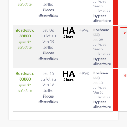
Juillet au
paludate
Juillet
Ven 02
Places
Juillet 2027
disponibles
Hygiène
alimentaire
Bordeaux
Jeu 08
499
€
Bordeaux
S'
(33)
33800
Juillet
au
Jeu 08
quai de
Ven 09
Juillet au
paludate
Juillet
Ven 09
Places
Juillet 2027
disponibles
Hygiène
alimentaire
Bordeaux
Jeu 15
499
€
Bordeaux
S'
(33)
33800
Juillet
au
Jeu 15
quai de
Ven 16
Juillet au
paludate
Juillet
Ven 16
Places
Juillet 2027
disponibles
Hygiène
alimentaire