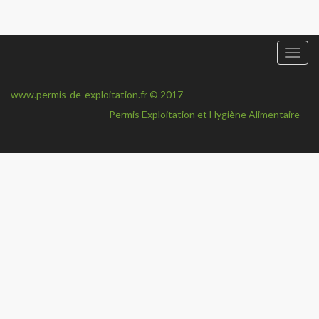
Togg
navi
www.permis-de-exploitation.fr © 2017
Permis Exploitation et Hygiène Alimentaire