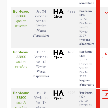
alimentaire
Bordeaux
Jeu 04
499
€
Bordeaux
S'
(33)
33800
Février
au
Jeu 04
quai de
Ven 05
Février au
paludate
Février
Ven 05
Places
Février
disponibles
2027
Hygiène
alimentaire
Bordeaux
Jeu 11
499
€
Bordeaux
S'
(33)
33800
Février
au
Jeu 11
quai de
Ven 12
Février au
paludate
Février
Ven 12
Places
Février
disponibles
2027
Hygiène
alimentaire
Bordeaux
Jeu 18
499
€
Bordeaux
S'
(33)
33800
Février
au
Jeu 18
quai de
Ven 19
Février au
paludate
Février