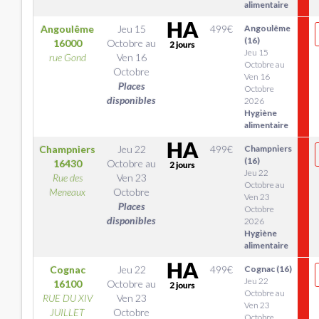
alimentaire
Angoulême
Jeu 15
499
€
Angoulême
(16)
16000
Octobre
au
Jeu 15
rue Gond
Ven 16
Octobre au
Octobre
Ven 16
Places
Octobre
disponibles
2026
Hygiène
alimentaire
Champniers
Jeu 22
499
€
Champniers
(16)
16430
Octobre
au
Jeu 22
Rue des
Ven 23
Octobre au
Meneaux
Octobre
Ven 23
Places
Octobre
disponibles
2026
Hygiène
alimentaire
Cognac
Jeu 22
499
€
Cognac (16)
Jeu 22
16100
Octobre
au
Octobre au
RUE DU XIV
Ven 23
Ven 23
JUILLET
Octobre
Octobre