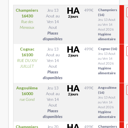
Champniers
Jeu 13
499
€
Champniers
(16)
16430
Aout
au
Jeu 13 Aout
Rue des
Ven 14
au Ven 14
Meneaux
Aout
Aout 2026
Places
Hygiène
disponibles
alimentaire
Cognac
Jeu 13
499
€
Cognac (16)
Jeu 13 Aout
16100
Aout
au
au Ven 14
RUE DU XIV
Ven 14
Aout 2026
JUILLET
Aout
Hygiène
Places
alimentaire
disponibles
Angoulême
Jeu 13
499
€
Angoulême
(16)
16000
Aout
au
Jeu 13 Aout
rue Gond
Ven 14
au Ven 14
Aout
Aout 2026
Places
Hygiène
disponibles
alimentaire
Champniers
Jeu 20
499
€
Champniers