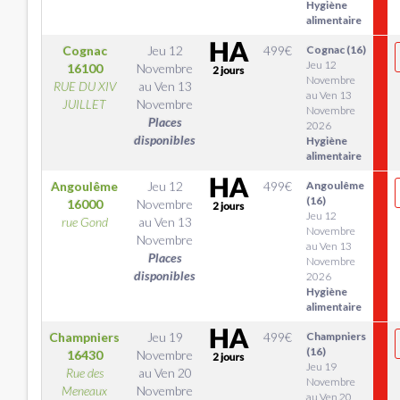
Hygiène
alimentaire
Cognac
Jeu 12
499
€
Cognac (16)
Jeu 12
16100
Novembre
Novembre
RUE DU XIV
au
Ven 13
au Ven 13
JUILLET
Novembre
Novembre
Places
2026
disponibles
Hygiène
alimentaire
Angoulême
Jeu 12
499
€
Angoulême
(16)
16000
Novembre
Jeu 12
rue Gond
au
Ven 13
Novembre
Novembre
au Ven 13
Places
Novembre
disponibles
2026
Hygiène
alimentaire
Champniers
Jeu 19
499
€
Champniers
(16)
16430
Novembre
Jeu 19
Rue des
au
Ven 20
Novembre
Meneaux
Novembre
au Ven 20