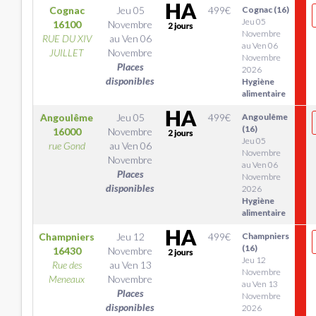
Cognac
Jeu 05
499
€
Cognac (16)
Jeu 05
16100
Novembre
Novembre
RUE DU XIV
au
Ven 06
au Ven 06
JUILLET
Novembre
Novembre
Places
2026
disponibles
Hygiène
alimentaire
Angoulême
Jeu 05
499
€
Angoulême
(16)
16000
Novembre
Jeu 05
rue Gond
au
Ven 06
Novembre
Novembre
au Ven 06
Places
Novembre
disponibles
2026
Hygiène
alimentaire
Champniers
Jeu 12
499
€
Champniers
(16)
16430
Novembre
Jeu 12
Rue des
au
Ven 13
Novembre
Meneaux
Novembre
au Ven 13
Places
Novembre
disponibles
2026