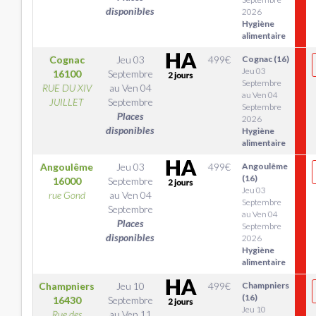
disponibles
2026
Hygiène
alimentaire
Cognac
Jeu 03
499
€
Cognac (16)
Jeu 03
16100
Septembre
Septembre
RUE DU XIV
au
Ven 04
au Ven 04
JUILLET
Septembre
Septembre
Places
2026
disponibles
Hygiène
alimentaire
Angoulême
Jeu 03
499
€
Angoulême
(16)
16000
Septembre
Jeu 03
rue Gond
au
Ven 04
Septembre
Septembre
au Ven 04
Places
Septembre
disponibles
2026
Hygiène
alimentaire
Champniers
Jeu 10
499
€
Champniers
(16)
16430
Septembre
Jeu 10
Rue des
au
Ven 11