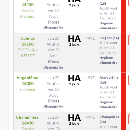
(16)
16430
Aout
au
Jeu 20 Aout
Rue des
Ven 21
au Ven 21
Meneaux
Aout
Aout 2026
Places
Hygiène
disponibles
alimentaire
Cognac
Jeu 20
499
€
Cognac (16)
Jeu 20 Aout
16100
Aout
au
au Ven 21
RUE DU XIV
Ven 21
Aout 2026
JUILLET
Aout
Hygiène
Places
alimentaire
disponibles
Angoulême
Jeu 20
499
€
Angoulême
(16)
16000
Aout
au
Jeu 20 Aout
rue Gond
Ven 21
au Ven 21
Aout
Aout 2026
Places
Hygiène
disponibles
alimentaire
Champniers
Jeu 27
499
€
Champniers
(16)
16430
Aout
au
Jeu 27 Aout
Rue des
Ven 28