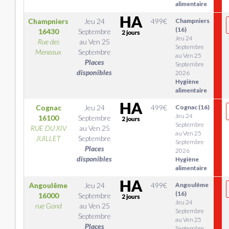
alimentaire
Champniers
Jeu 24
499
€
Champniers
(16)
16430
Septembre
Jeu 24
Rue des
au
Ven 25
Septembre
Meneaux
Septembre
au Ven 25
Places
Septembre
disponibles
2026
Hygiène
alimentaire
Cognac
Jeu 24
499
€
Cognac (16)
Jeu 24
16100
Septembre
Septembre
RUE DU XIV
au
Ven 25
au Ven 25
JUILLET
Septembre
Septembre
Places
2026
disponibles
Hygiène
alimentaire
Angoulême
Jeu 24
499
€
Angoulême
(16)
16000
Septembre
Jeu 24
rue Gond
au
Ven 25
Septembre
Septembre
au Ven 25
Places
Septembre