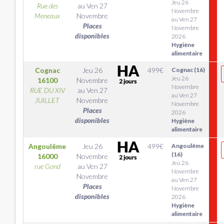
Jeu 26
Rue des
au
Ven 27
Novembre
Meneaux
Novembre
au Ven 27
Places
Novembre
disponibles
2026
Hygiène
alimentaire
Cognac
Jeu 26
499
€
Cognac (16)
Jeu 26
16100
Novembre
Novembre
RUE DU XIV
au
Ven 27
au Ven 27
JUILLET
Novembre
Novembre
Places
2026
disponibles
Hygiène
alimentaire
Angoulême
Jeu 26
499
€
Angoulême
(16)
16000
Novembre
Jeu 26
rue Gond
au
Ven 27
Novembre
Novembre
au Ven 27
Places
Novembre
disponibles
2026
Hygiène
alimentaire