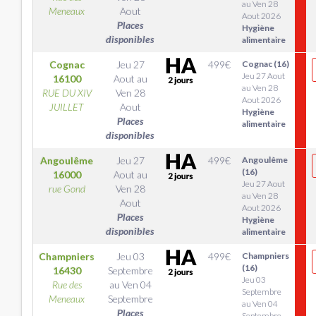
au Ven 28
Meneaux
Aout
Aout 2026
Places
Hygiène
disponibles
alimentaire
Cognac
Jeu 27
499
€
Cognac (16)
Jeu 27 Aout
16100
Aout
au
au Ven 28
RUE DU XIV
Ven 28
Aout 2026
JUILLET
Aout
Hygiène
Places
alimentaire
disponibles
Angoulême
Jeu 27
499
€
Angoulême
(16)
16000
Aout
au
Jeu 27 Aout
rue Gond
Ven 28
au Ven 28
Aout
Aout 2026
Places
Hygiène
disponibles
alimentaire
Champniers
Jeu 03
499
€
Champniers
(16)
16430
Septembre
Jeu 03
Rue des
au
Ven 04
Septembre
Meneaux
Septembre
au Ven 04
Places
Septembre