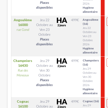
Places
2026
disponibles
Hygiène
alimentaire
Angoulême
Jeu 22
499
€
Angoulême
(16)
16000
Octobre
au
Jeu 22
rue Gond
Ven 23
Octobre au
Octobre
Ven 23
Places
Octobre
disponibles
2026
Hygiène
alimentaire
Champniers
Jeu 29
499
€
Champniers
(16)
16430
Octobre
au
Jeu 29
Rue des
Ven 30
Octobre au
Meneaux
Octobre
Ven 30
Places
Octobre
disponibles
2026
Hygiène
alimentaire
Cognac
Jeu 29
499
€
Cognac (16)
Jeu 29
16100
Octobre
au