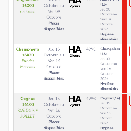
(16)
16000
Octobre
au
Jeu 08
rue Gond
Ven 09
Octobre au
Octobre
Ven 09
Places
Octobre
disponibles
2026
Hygiène
alimentaire
Champniers
Jeu 15
499
€
Champniers
(16)
16430
Octobre
au
Jeu 15
Rue des
Ven 16
Octobre au
Meneaux
Octobre
Ven 16
Places
Octobre
disponibles
2026
Hygiène
alimentaire
Cognac
Jeu 15
499
€
Cognac (16)
Jeu 15
16100
Octobre
au
Octobre au
RUE DU XIV
Ven 16
Ven 16
JUILLET
Octobre
Octobre
Places
2026
disponibles
Hygiène