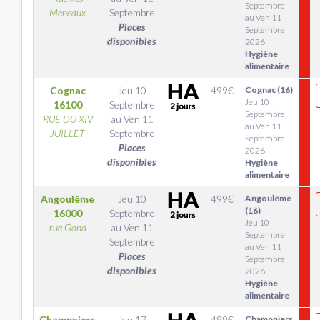
Septembre
Meneaux
Septembre
au Ven 11
Places
Septembre
disponibles
2026
Hygiène
alimentaire
Cognac
Jeu 10
499
€
Cognac (16)
Jeu 10
16100
Septembre
Septembre
RUE DU XIV
au
Ven 11
au Ven 11
JUILLET
Septembre
Septembre
Places
2026
disponibles
Hygiène
alimentaire
Angoulême
Jeu 10
499
€
Angoulême
(16)
16000
Septembre
Jeu 10
rue Gond
au
Ven 11
Septembre
Septembre
au Ven 11
Places
Septembre
disponibles
2026
Hygiène
alimentaire
Champniers
Jeu 17
499
€
Champniers