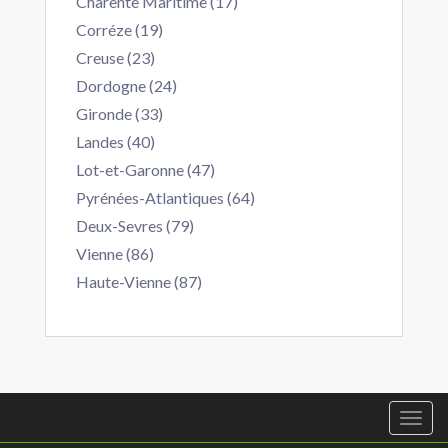
Charente Maritime (17)
Corréze (19)
Creuse (23)
Dordogne (24)
Gironde (33)
Landes (40)
Lot-et-Garonne (47)
Pyrénées-Atlantiques (64)
Deux-Sevres (79)
Vienne (86)
Haute-Vienne (87)
Togg