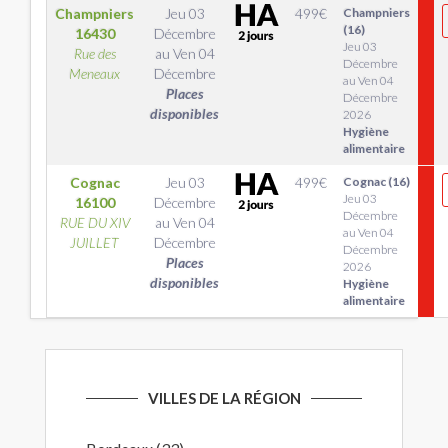
Champniers
Jeu 03
499
€
Champniers
(16)
16430
Décembre
Jeu 03
Rue des
au
Ven 04
Décembre
Meneaux
Décembre
au Ven 04
Places
Décembre
disponibles
2026
Hygiène
alimentaire
Cognac
Jeu 03
499
€
Cognac (16)
Jeu 03
16100
Décembre
Décembre
RUE DU XIV
au
Ven 04
au Ven 04
JUILLET
Décembre
Décembre
Places
2026
disponibles
Hygiène
alimentaire
VILLES DE LA RÉGION