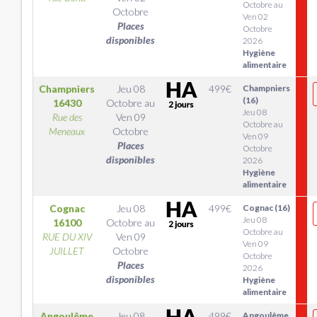
Octobre au
Octobre
Ven 02
Places
Octobre
disponibles
2026
Hygiène
alimentaire
Champniers
Jeu 08
499
€
Champniers
(16)
16430
Octobre
au
Jeu 08
Rue des
Ven 09
Octobre au
Meneaux
Octobre
Ven 09
Places
Octobre
disponibles
2026
Hygiène
alimentaire
Cognac
Jeu 08
499
€
Cognac (16)
Jeu 08
16100
Octobre
au
Octobre au
RUE DU XIV
Ven 09
Ven 09
JUILLET
Octobre
Octobre
Places
2026
disponibles
Hygiène
alimentaire
Angoulême
Jeu 08
499
€
Angoulême