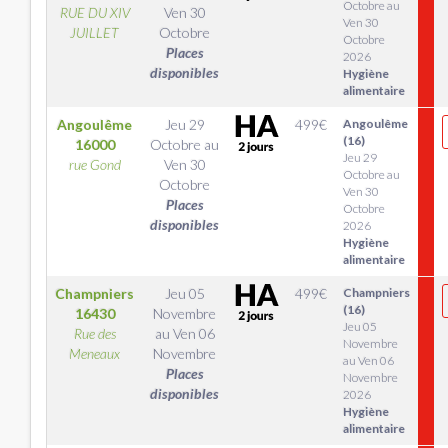
Octobre au
RUE DU XIV
Ven 30
Ven 30
JUILLET
Octobre
Octobre
Places
2026
disponibles
Hygiène
alimentaire
Angoulême
Jeu 29
499
€
Angoulême
(16)
16000
Octobre
au
Jeu 29
rue Gond
Ven 30
Octobre au
Octobre
Ven 30
Places
Octobre
disponibles
2026
Hygiène
alimentaire
Champniers
Jeu 05
499
€
Champniers
(16)
16430
Novembre
Jeu 05
Rue des
au
Ven 06
Novembre
Meneaux
Novembre
au Ven 06
Places
Novembre
disponibles
2026
Hygiène
alimentaire