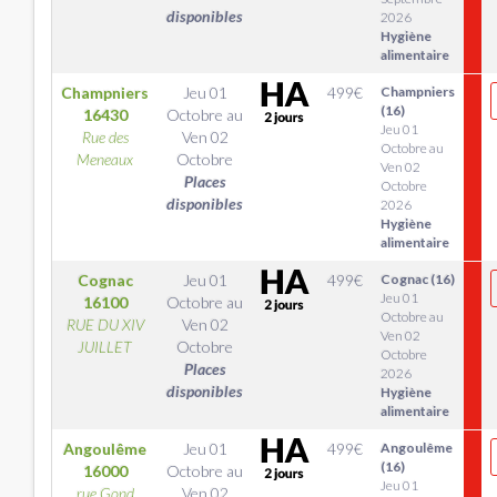
disponibles
2026
Hygiène
alimentaire
Champniers
Jeu 01
499
€
Champniers
(16)
16430
Octobre
au
Jeu 01
Rue des
Ven 02
Octobre au
Meneaux
Octobre
Ven 02
Places
Octobre
disponibles
2026
Hygiène
alimentaire
Cognac
Jeu 01
499
€
Cognac (16)
Jeu 01
16100
Octobre
au
Octobre au
RUE DU XIV
Ven 02
Ven 02
JUILLET
Octobre
Octobre
Places
2026
disponibles
Hygiène
alimentaire
Angoulême
Jeu 01
499
€
Angoulême
(16)
16000
Octobre
au
Jeu 01
rue Gond
Ven 02