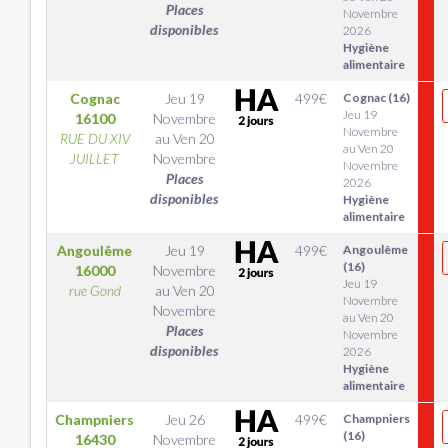
Places
Novembre
disponibles
2026
Hygiène
alimentaire
Cognac
Jeu 19
499
€
Cognac (16)
Jeu 19
16100
Novembre
Novembre
RUE DU XIV
au
Ven 20
au Ven 20
JUILLET
Novembre
Novembre
Places
2026
disponibles
Hygiène
alimentaire
Angoulême
Jeu 19
499
€
Angoulême
(16)
16000
Novembre
Jeu 19
rue Gond
au
Ven 20
Novembre
Novembre
au Ven 20
Places
Novembre
disponibles
2026
Hygiène
alimentaire
Champniers
Jeu 26
499
€
Champniers
(16)
16430
Novembre