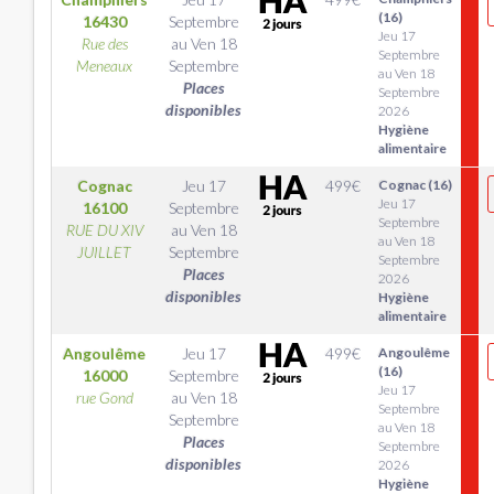
(16)
16430
Septembre
Jeu 17
Rue des
au
Ven 18
Septembre
Meneaux
Septembre
au Ven 18
Places
Septembre
disponibles
2026
Hygiène
alimentaire
Cognac
Jeu 17
499
€
Cognac (16)
Jeu 17
16100
Septembre
Septembre
RUE DU XIV
au
Ven 18
au Ven 18
JUILLET
Septembre
Septembre
Places
2026
disponibles
Hygiène
alimentaire
Angoulême
Jeu 17
499
€
Angoulême
(16)
16000
Septembre
Jeu 17
rue Gond
au
Ven 18
Septembre
Septembre
au Ven 18
Places
Septembre
disponibles
2026
Hygiène