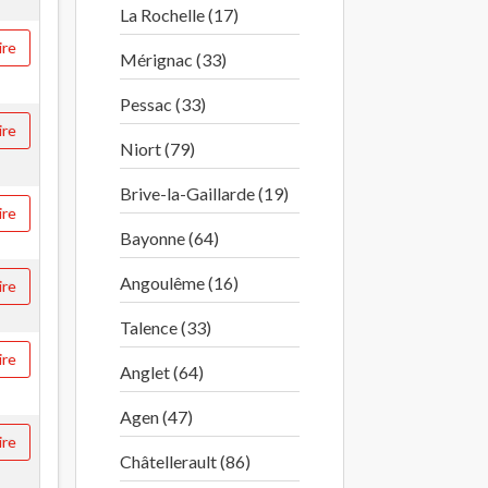
La Rochelle (17)
ire
Mérignac (33)
Pessac (33)
ire
Niort (79)
Brive-la-Gaillarde (19)
ire
Bayonne (64)
Angoulême (16)
ire
Talence (33)
ire
Anglet (64)
Agen (47)
ire
Châtellerault (86)