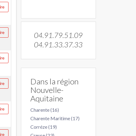
ire
ire
04.91.79.51.09
04.91.33.37.33
ire
Dans la région
ire
Nouvelle-
Aquitaine
ire
Charente (16)
Charente Maritime (17)
Corréze (19)
ire
Creuse (23)