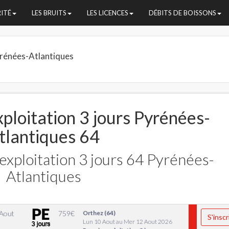
RITÉ
LES BRUITS
LES LICENCES
DÉBITS DE BOISSONS
rénées-Atlantiques
ploitation 3 jours Pyrénées-
tlantiques 64
exploitation 3 jours 64 Pyrénées-
Atlantiques
 Aout
759
€
Orthez (64)
S'inscr
Lun 10 Aout au Mer 12 Aout 2026