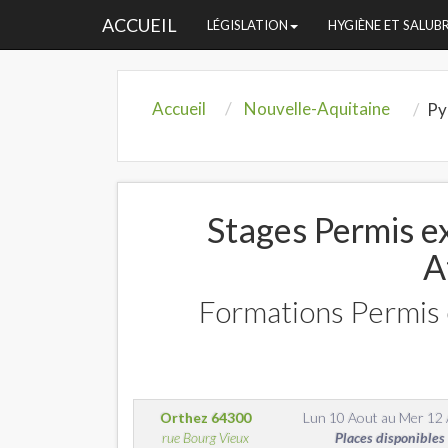
ACCUEIL
LÉGISLATION
HYGIÈNE ET SALUB
Accueil
Nouvelle-Aquitaine
Py
Stages Permis ex
A
Formations Permis 
Orthez
64300
Lun 10 Aout
au
Mer 12
rue Bourg Vieux
Places disponibles