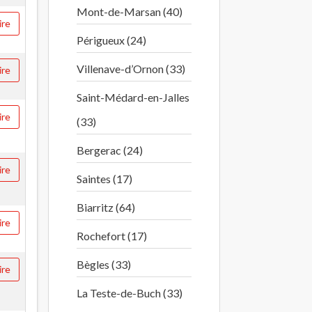
Mont-de-Marsan (40)
ire
Périgueux (24)
Villenave-d’Ornon (33)
ire
Saint-Médard-en-Jalles
ire
(33)
Bergerac (24)
ire
Saintes (17)
Biarritz (64)
ire
Rochefort (17)
Bègles (33)
ire
La Teste-de-Buch (33)