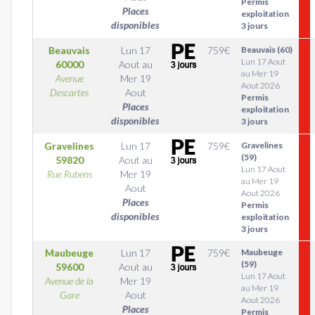
Permis
Places
exploitation
disponibles
3 jours
Beauvais
Lun 17
759
€
Beauvais (60)
Lun 17 Aout
60000
Aout
au
au Mer 19
Avenue
Mer 19
Aout 2026
Descartes
Aout
Permis
Places
exploitation
disponibles
3 jours
Gravelines
Lun 17
759
€
Gravelines
(59)
59820
Aout
au
Lun 17 Aout
Rue Rubens
Mer 19
au Mer 19
Aout
Aout 2026
Places
Permis
disponibles
exploitation
3 jours
Maubeuge
Lun 17
759
€
Maubeuge
(59)
59600
Aout
au
Lun 17 Aout
Avenue de la
Mer 19
au Mer 19
Gare
Aout
Aout 2026
Places
Permis