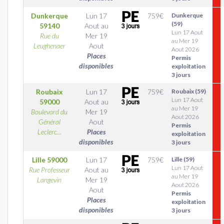
Dunkerque
Lun 17
759
€
Dunkerque
(59)
59140
Aout
au
Lun 17 Aout
Rue du
Mer 19
au Mer 19
Leughenaer
Aout
Aout 2026
Places
Permis
disponibles
exploitation
3 jours
Roubaix
Lun 17
759
€
Roubaix (59)
Lun 17 Aout
59000
Aout
au
au Mer 19
Boulevard du
Mer 19
Aout 2026
Général
Aout
Permis
Leclerc...
Places
exploitation
disponibles
3 jours
Lille
59000
Lun 17
759
€
Lille (59)
Lun 17 Aout
Rue Professeur
Aout
au
au Mer 19
Langevin
Mer 19
Aout 2026
Aout
Permis
Places
exploitation
disponibles
3 jours