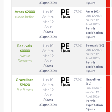
disponibles
3 jours
Arras
62000
Lun 10
759
€
Arras (62)
Lun 10 Aout
rue de Justice
Aout
au
au Mer 12
Mer 12
Aout 2026
Aout
Permis
Places
exploitation
disponibles
3 jours
Beauvais
Lun 10
759
€
Beauvais (60)
Lun 10 Aout
60000
Aout
au
au Mer 12
Avenue
Mer 12
Aout 2026
Descartes
Aout
Permis
Places
exploitation
disponibles
3 jours
Gravelines
Lun 10
759
€
Gravelines
(59)
59820
Aout
au
Lun 10 Aout
Rue Rubens
Mer 12
au Mer 12
Aout
Aout 2026
Places
Permis
disponibles
exploitation
3 jours