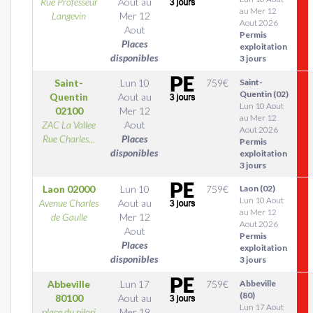
Rue Professeur
Aout
au
au Mer 12
Langevin
Mer 12
Aout 2026
Aout
Permis
Places
exploitation
disponibles
3 jours
Saint-
Lun 10
759
€
Saint-
Quentin (02)
Quentin
Aout
au
Lun 10 Aout
02100
Mer 12
au Mer 12
ZAC La Vallee
Aout
Aout 2026
Rue Charles...
Places
Permis
disponibles
exploitation
3 jours
Laon
02000
Lun 10
759
€
Laon (02)
Lun 10 Aout
Avenue Charles
Aout
au
au Mer 12
de Gaulle
Mer 12
Aout 2026
Aout
Permis
Places
exploitation
disponibles
3 jours
Abbeville
Lun 17
759
€
Abbeville
(80)
80100
Aout
au
Lun 17 Aout
place du pilori
Mer 19