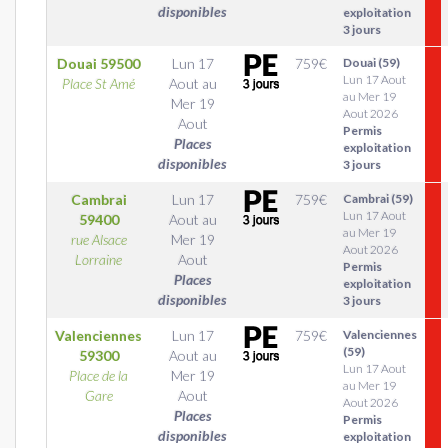
disponibles
exploitation
3 jours
Douai
59500
Lun 17
759
€
Douai (59)
Lun 17 Aout
Place St Amé
Aout
au
au Mer 19
Mer 19
Aout 2026
Aout
Permis
Places
exploitation
disponibles
3 jours
Cambrai
Lun 17
759
€
Cambrai (59)
Lun 17 Aout
59400
Aout
au
au Mer 19
rue Alsace
Mer 19
Aout 2026
Lorraine
Aout
Permis
Places
exploitation
disponibles
3 jours
Valenciennes
Lun 17
759
€
Valenciennes
(59)
59300
Aout
au
Lun 17 Aout
Place de la
Mer 19
au Mer 19
Gare
Aout
Aout 2026
Places
Permis
disponibles
exploitation