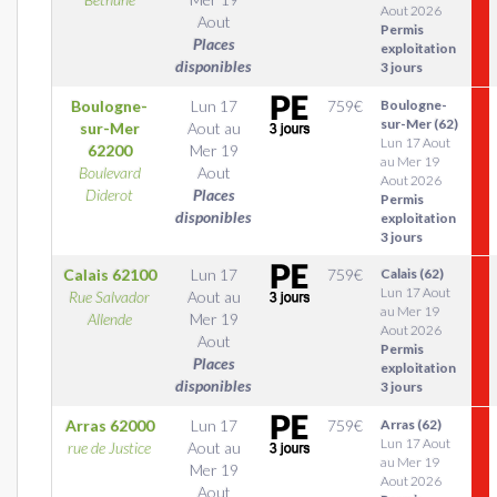
Aout 2026
Aout
Permis
Places
exploitation
disponibles
3 jours
Boulogne-
Lun 17
759
€
Boulogne-
sur-Mer (62)
sur-Mer
Aout
au
Lun 17 Aout
62200
Mer 19
au Mer 19
Boulevard
Aout
Aout 2026
Diderot
Places
Permis
disponibles
exploitation
3 jours
Calais
62100
Lun 17
759
€
Calais (62)
Lun 17 Aout
Rue Salvador
Aout
au
au Mer 19
Allende
Mer 19
Aout 2026
Aout
Permis
Places
exploitation
disponibles
3 jours
Arras
62000
Lun 17
759
€
Arras (62)
Lun 17 Aout
rue de Justice
Aout
au
au Mer 19
Mer 19
Aout 2026
Aout