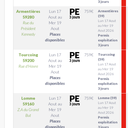
3 jours
Armentières
Lun 17
759
€
Armentières
(59)
59280
Aout
au
Lun 17 Aout
Rue du
Mer 19
au Mer 19
Président
Aout
Aout 2026
Kennedy
Places
Permis
disponibles
exploitation
3 jours
Tourcoing
Lun 17
759
€
Tourcoing
(59)
59200
Aout
au
Lun 17 Aout
Rue d'Havre
Mer 19
au Mer 19
Aout
Aout 2026
Places
Permis
disponibles
exploitation
3 jours
Lomme
Lun 17
759
€
Lomme (59)
Lun 17 Aout
59160
Aout
au
au Mer 19
Z.A du Grand
Mer 19
Aout 2026
But
Aout
Permis
Places
exploitation
disponibles
3 jours