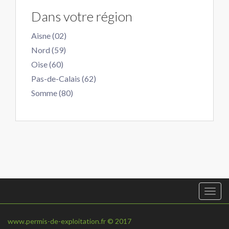
Dans votre région
Aisne (02)
Nord (59)
Oise (60)
Pas-de-Calais (62)
Somme (80)
Togg
navi
www.permis-de-exploitation.fr © 2017