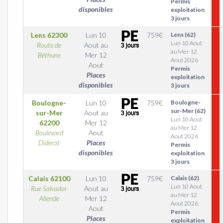
Permis
disponibles
exploitation
3 jours
Lens
62300
Lun 10
759
€
Lens (62)
Lun 10 Aout
Route de
Aout
au
au Mer 12
Béthune
Mer 12
Aout 2026
Aout
Permis
Places
exploitation
disponibles
3 jours
Boulogne-
Lun 10
759
€
Boulogne-
sur-Mer (62)
sur-Mer
Aout
au
Lun 10 Aout
62200
Mer 12
au Mer 12
Boulevard
Aout
Aout 2026
Diderot
Places
Permis
disponibles
exploitation
3 jours
Calais
62100
Lun 10
759
€
Calais (62)
Lun 10 Aout
Rue Salvador
Aout
au
au Mer 12
Allende
Mer 12
Aout 2026
Aout
Permis
Places
exploitation