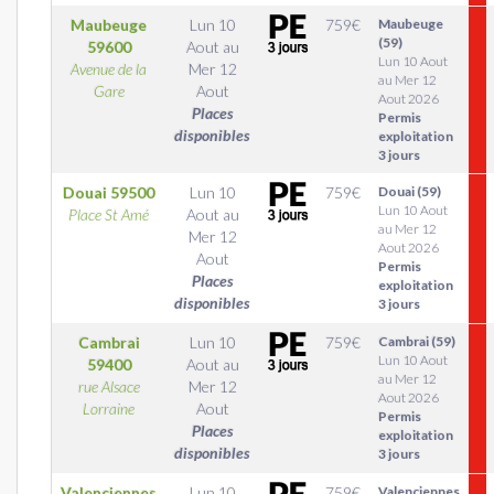
Maubeuge
Lun 10
759
€
Maubeuge
(59)
59600
Aout
au
Lun 10 Aout
Avenue de la
Mer 12
au Mer 12
Gare
Aout
Aout 2026
Places
Permis
disponibles
exploitation
3 jours
Douai
59500
Lun 10
759
€
Douai (59)
Lun 10 Aout
Place St Amé
Aout
au
au Mer 12
Mer 12
Aout 2026
Aout
Permis
Places
exploitation
disponibles
3 jours
Cambrai
Lun 10
759
€
Cambrai (59)
Lun 10 Aout
59400
Aout
au
au Mer 12
rue Alsace
Mer 12
Aout 2026
Lorraine
Aout
Permis
Places
exploitation
disponibles
3 jours
Valenciennes
Lun 10
759
€
Valenciennes