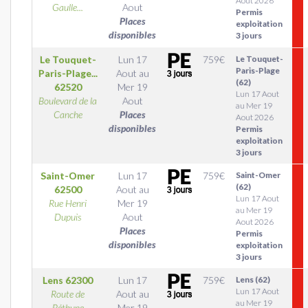
Aout 2026
Gaulle...
Aout
Permis
Places
exploitation
disponibles
3 jours
Le Touquet-
Lun 17
759
€
Le Touquet-
Paris-Plage
Paris-Plage...
Aout
au
(62)
62520
Mer 19
Lun 17 Aout
Boulevard de la
Aout
au Mer 19
Canche
Places
Aout 2026
disponibles
Permis
exploitation
3 jours
Saint-Omer
Lun 17
759
€
Saint-Omer
(62)
62500
Aout
au
Lun 17 Aout
Rue Henri
Mer 19
au Mer 19
Dupuis
Aout
Aout 2026
Places
Permis
disponibles
exploitation
3 jours
Lens
62300
Lun 17
759
€
Lens (62)
Lun 17 Aout
Route de
Aout
au
au Mer 19
Béthune
Mer 19