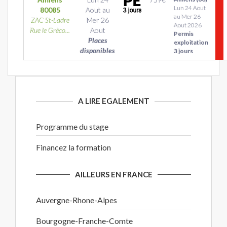
Lun 24 Aout
80085
Aout
au
au Mer 26
ZAC St-Ladre
Mer 26
Aout 2026
Rue le Gréco...
Aout
Permis
Places
exploitation
disponibles
3 jours
A LIRE EGALEMENT
Programme du stage
Financez la formation
AILLEURS EN FRANCE
Auvergne-Rhone-Alpes
Bourgogne-Franche-Comte