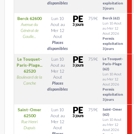
disponibles
exploitation
3 jours
Berck
62600
Lun 10
759
€
Berck (62)
Lun 10 Aout
Avenue du
Aout
au
au Mer 12
Général de
Mer 12
Aout 2026
Gaulle...
Aout
Permis
Places
exploitation
disponibles
3 jours
Le Touquet-
Lun 10
759
€
Le Touquet-
Paris-Plage
Paris-Plage...
Aout
au
(62)
62520
Mer 12
Lun 10 Aout
Boulevard de la
Aout
au Mer 12
Canche
Places
Aout 2026
disponibles
Permis
exploitation
3 jours
Saint-Omer
Lun 10
759
€
Saint-Omer
(62)
62500
Aout
au
Lun 10 Aout
Rue Henri
Mer 12
au Mer 12
Dupuis
Aout
Aout 2026
Places