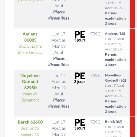
au Mer 19
Aout
Aout 2026
Places
Permis
disponibles
exploitation
3 jours
Amiens
Lun 17
759
€
Amiens (80)
Lun 17 Aout
80085
Aout
au
au Mer 19
ZAC St-Ladre
Mer 19
Aout 2026
Rue le Gréco...
Aout
Permis
Places
exploitation
disponibles
3 jours
Noyelles-
Lun 17
759
€
Noyelles-
Godault (62)
Godault
Aout
au
Lun 17 Aout
62950
Mer 19
au Mer 19
route de
Aout
Aout 2026
Beaumont
Places
Permis
disponibles
exploitation
3 jours
Berck
62600
Lun 17
759
€
Berck (62)
Lun 17 Aout
Avenue du
Aout
au
au Mer 19
Général de
Mer 19