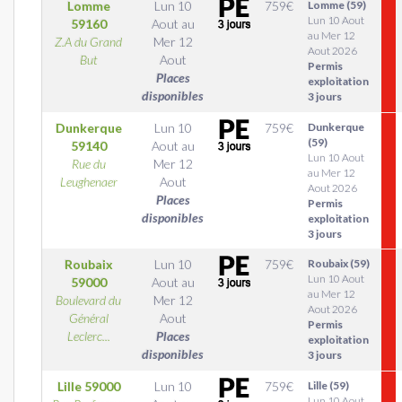
Lomme
Lun 10
759
€
Lomme (59)
Lun 10 Aout
59160
Aout
au
au Mer 12
Z.A du Grand
Mer 12
Aout 2026
But
Aout
Permis
Places
exploitation
disponibles
3 jours
Dunkerque
Lun 10
759
€
Dunkerque
(59)
59140
Aout
au
Lun 10 Aout
Rue du
Mer 12
au Mer 12
Leughenaer
Aout
Aout 2026
Places
Permis
disponibles
exploitation
3 jours
Roubaix
Lun 10
759
€
Roubaix (59)
Lun 10 Aout
59000
Aout
au
au Mer 12
Boulevard du
Mer 12
Aout 2026
Général
Aout
Permis
Leclerc...
Places
exploitation
disponibles
3 jours
Lille
59000
Lun 10
759
€
Lille (59)
Lun 10 Aout