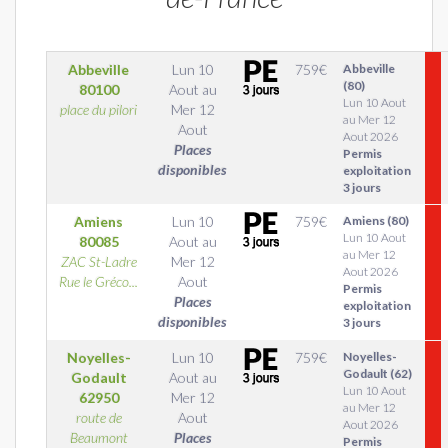
Abbeville
Lun 10
759
€
Abbeville
(80)
80100
Aout
au
Lun 10 Aout
place du pilori
Mer 12
au Mer 12
Aout
Aout 2026
Places
Permis
disponibles
exploitation
3 jours
Amiens
Lun 10
759
€
Amiens (80)
Lun 10 Aout
80085
Aout
au
au Mer 12
ZAC St-Ladre
Mer 12
Aout 2026
Rue le Gréco...
Aout
Permis
Places
exploitation
disponibles
3 jours
Noyelles-
Lun 10
759
€
Noyelles-
Godault (62)
Godault
Aout
au
Lun 10 Aout
62950
Mer 12
au Mer 12
route de
Aout
Aout 2026
Beaumont
Places
Permis