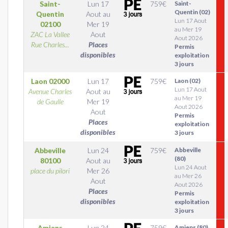
Saint-
Lun 17
759
€
Saint-
Quentin (02)
Quentin
Aout
au
Lun 17 Aout
02100
Mer 19
au Mer 19
ZAC La Vallee
Aout
Aout 2026
Rue Charles...
Places
Permis
disponibles
exploitation
3 jours
Laon
02000
Lun 17
759
€
Laon (02)
Lun 17 Aout
Avenue Charles
Aout
au
au Mer 19
de Gaulle
Mer 19
Aout 2026
Aout
Permis
Places
exploitation
disponibles
3 jours
Abbeville
Lun 24
759
€
Abbeville
(80)
80100
Aout
au
Lun 24 Aout
place du pilori
Mer 26
au Mer 26
Aout
Aout 2026
Places
Permis
disponibles
exploitation
3 jours
Amiens
Lun 24
759
€
Amiens (80)