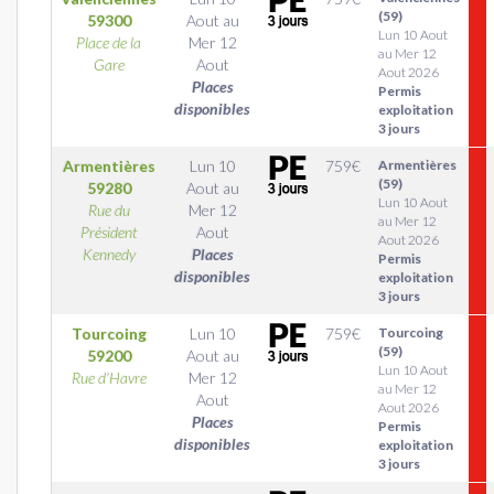
(59)
59300
Aout
au
Lun 10 Aout
Place de la
Mer 12
au Mer 12
Gare
Aout
Aout 2026
Places
Permis
disponibles
exploitation
3 jours
Armentières
Lun 10
759
€
Armentières
(59)
59280
Aout
au
Lun 10 Aout
Rue du
Mer 12
au Mer 12
Président
Aout
Aout 2026
Kennedy
Places
Permis
disponibles
exploitation
3 jours
Tourcoing
Lun 10
759
€
Tourcoing
(59)
59200
Aout
au
Lun 10 Aout
Rue d'Havre
Mer 12
au Mer 12
Aout
Aout 2026
Places
Permis
disponibles
exploitation
3 jours