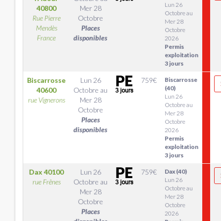
Lun 26
40800
Mer 28
Octobre au
Rue Pierre
Octobre
Mer 28
Mendès
Places
Octobre
France
disponibles
2026
Permis
exploitation
3 jours
Biscarrosse
Lun 26
759
€
Biscarrosse
(40)
40600
Octobre
au
Lun 26
rue Vignerons
Mer 28
Octobre au
Octobre
Mer 28
Places
Octobre
disponibles
2026
Permis
exploitation
3 jours
Dax
40100
Lun 26
759
€
Dax (40)
Lun 26
rue Frênes
Octobre
au
Octobre au
Mer 28
Mer 28
Octobre
Octobre
Places
2026