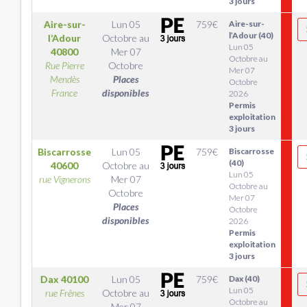
3 jours
Aire-sur-
Lun 05
759
€
Aire-sur-
l’Adour (40)
l’Adour
Octobre
au
Lun 05
40800
Mer 07
Octobre au
Rue Pierre
Octobre
Mer 07
Mendès
Places
Octobre
France
disponibles
2026
Permis
exploitation
3 jours
Biscarrosse
Lun 05
759
€
Biscarrosse
(40)
40600
Octobre
au
Lun 05
rue Vignerons
Mer 07
Octobre au
Octobre
Mer 07
Places
Octobre
disponibles
2026
Permis
exploitation
3 jours
Dax
40100
Lun 05
759
€
Dax (40)
Lun 05
rue Frênes
Octobre
au
Octobre au
Mer 07