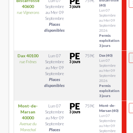
Biscarrosse
Lun 07
759
€
Biscarrosse
(40)
40600
Septembre
Lun 07
rue Vignerons
au
Mer 09
Septembre
Septembre
au Mer 09
Places
Septembre
disponibles
2026
Permis
exploitation
3 jours
Dax
40100
Lun 07
759
€
Dax (40)
Lun 07
rue Frênes
Septembre
Septembre
au
Mer 09
au Mer 09
Septembre
Septembre
Places
2026
disponibles
Permis
exploitation
3 jours
Mont-de-
Lun 07
759
€
Mont-de-
Marsan (40)
Marsan
Septembre
Lun 07
40000
au
Mer 09
Septembre
Avenue du
Septembre
au Mer 09
Marechal
Places
Septembre