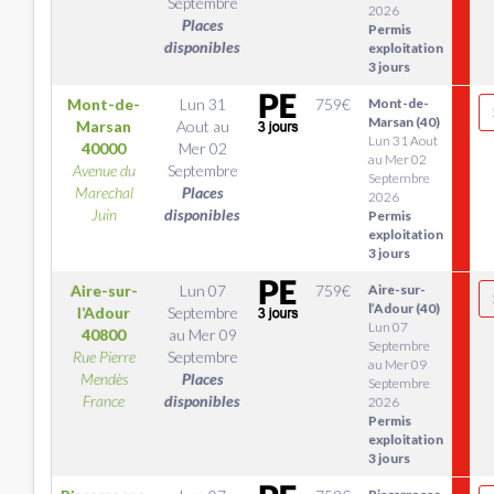
Septembre
2026
Places
Permis
disponibles
exploitation
3 jours
Mont-de-
Lun 31
759
€
Mont-de-
Marsan (40)
Marsan
Aout
au
Lun 31 Aout
40000
Mer 02
au Mer 02
Avenue du
Septembre
Septembre
Marechal
Places
2026
Juin
disponibles
Permis
exploitation
3 jours
Aire-sur-
Lun 07
759
€
Aire-sur-
l’Adour (40)
l’Adour
Septembre
Lun 07
40800
au
Mer 09
Septembre
Rue Pierre
Septembre
au Mer 09
Mendès
Places
Septembre
France
disponibles
2026
Permis
exploitation
3 jours