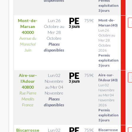
disponibles
Permis
exploitation
3 jours
Mont-de-
Lun 26
759
€
Mont-de-
Marsan (40)
Marsan
Octobre
au
Lun 26
40000
Mer 28
Octobre au
Avenue du
Octobre
Mer 28
Marechal
Places
Octobre
Juin
disponibles
2026
Permis
exploitation
3 jours
Aire-sur-
Lun 02
759
€
Aire-sur-
l’Adour (40)
l’Adour
Novembre
Lun 02
40800
au
Mer 04
Novembre
Rue Pierre
Novembre
au Mer 04
Mendès
Places
Novembre
France
disponibles
2026
Permis
exploitation
3 jours
Biscarrosse
Lun 02
759
€
Biscarrosse