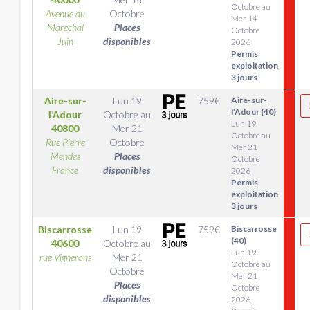
Octobre au
Avenue du
Octobre
Mer 14
Marechal
Places
Octobre
Juin
disponibles
2026
Permis
exploitation
3 jours
Aire-sur-
Lun 19
759
€
Aire-sur-
l’Adour (40)
l’Adour
Octobre
au
Lun 19
40800
Mer 21
Octobre au
Rue Pierre
Octobre
Mer 21
Mendès
Places
Octobre
France
disponibles
2026
Permis
exploitation
3 jours
Biscarrosse
Lun 19
759
€
Biscarrosse
(40)
40600
Octobre
au
Lun 19
rue Vignerons
Mer 21
Octobre au
Octobre
Mer 21
Places
Octobre
disponibles
2026