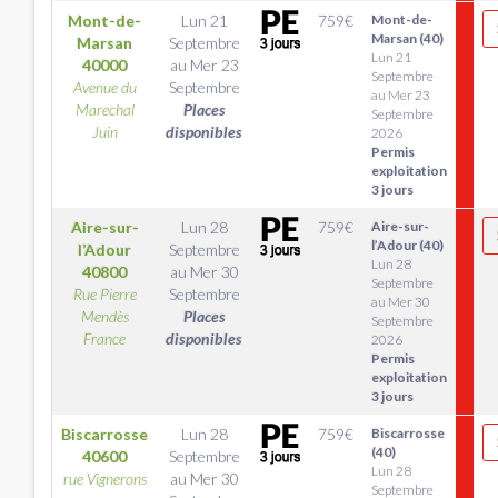
Mont-de-
Lun 21
759
€
Mont-de-
Marsan (40)
Marsan
Septembre
Lun 21
40000
au
Mer 23
Septembre
Avenue du
Septembre
au Mer 23
Marechal
Places
Septembre
Juin
disponibles
2026
Permis
exploitation
3 jours
Aire-sur-
Lun 28
759
€
Aire-sur-
l’Adour (40)
l’Adour
Septembre
Lun 28
40800
au
Mer 30
Septembre
Rue Pierre
Septembre
au Mer 30
Mendès
Places
Septembre
France
disponibles
2026
Permis
exploitation
3 jours
Biscarrosse
Lun 28
759
€
Biscarrosse
(40)
40600
Septembre
Lun 28
rue Vignerons
au
Mer 30
Septembre