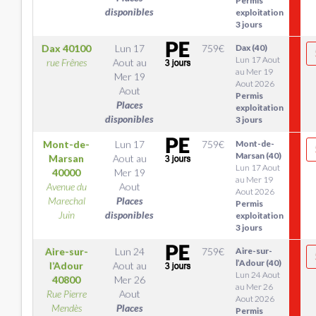
Permis
disponibles
exploitation
3 jours
Dax
40100
Lun 17
759
€
Dax (40)
Lun 17 Aout
rue Frênes
Aout
au
au Mer 19
Mer 19
Aout 2026
Aout
Permis
Places
exploitation
disponibles
3 jours
Mont-de-
Lun 17
759
€
Mont-de-
Marsan (40)
Marsan
Aout
au
Lun 17 Aout
40000
Mer 19
au Mer 19
Avenue du
Aout
Aout 2026
Marechal
Places
Permis
Juin
disponibles
exploitation
3 jours
Aire-sur-
Lun 24
759
€
Aire-sur-
l’Adour (40)
l’Adour
Aout
au
Lun 24 Aout
40800
Mer 26
au Mer 26
Rue Pierre
Aout
Aout 2026
Mendès
Places
Permis