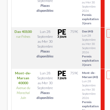
Septembre
au Mer 30
Places
Septembre
disponibles
2026
Permis
exploitation
3 jours
Dax
40100
Lun 28
759
€
Dax (40)
Lun 28
rue Frênes
Septembre
Septembre
au
Mer 30
au Mer 30
Septembre
Septembre
Places
2026
disponibles
Permis
exploitation
3 jours
Mont-de-
Lun 28
759
€
Mont-de-
Marsan (40)
Marsan
Septembre
Lun 28
40000
au
Mer 30
Septembre
Avenue du
Septembre
au Mer 30
Marechal
Places
Septembre
Juin
disponibles
2026
Permis
exploitation