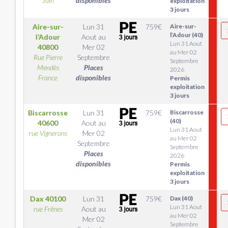
Juin
disponibles
exploitation
3 jours
Aire-sur-
Lun 31
759
€
Aire-sur-
l’Adour (40)
l’Adour
Aout
au
Lun 31 Aout
40800
Mer 02
au Mer 02
Rue Pierre
Septembre
Septembre
Mendès
Places
2026
France
disponibles
Permis
exploitation
3 jours
Biscarrosse
Lun 31
759
€
Biscarrosse
(40)
40600
Aout
au
Lun 31 Aout
rue Vignerons
Mer 02
au Mer 02
Septembre
Septembre
Places
2026
disponibles
Permis
exploitation
3 jours
Dax
40100
Lun 31
759
€
Dax (40)
Lun 31 Aout
rue Frênes
Aout
au
au Mer 02
Mer 02
Septembre