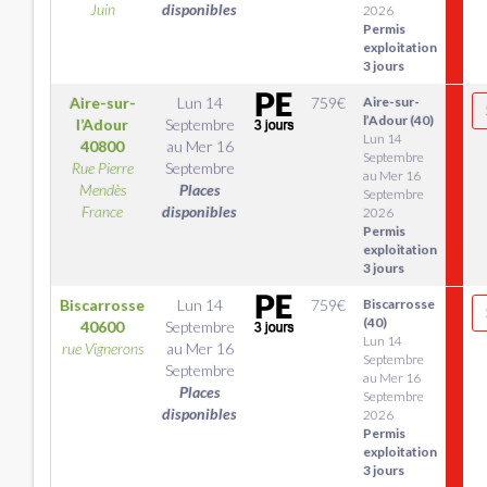
Juin
disponibles
2026
Permis
exploitation
3 jours
Aire-sur-
Lun 14
759
€
Aire-sur-
l’Adour (40)
l’Adour
Septembre
Lun 14
40800
au
Mer 16
Septembre
Rue Pierre
Septembre
au Mer 16
Mendès
Places
Septembre
France
disponibles
2026
Permis
exploitation
3 jours
Biscarrosse
Lun 14
759
€
Biscarrosse
(40)
40600
Septembre
Lun 14
rue Vignerons
au
Mer 16
Septembre
Septembre
au Mer 16
Places
Septembre
disponibles
2026
Permis
exploitation
3 jours