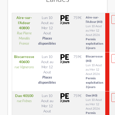
Aire-sur-
Lun 10
759
€
Aire-sur-
l’Adour (40)
l’Adour
Aout
au
Lun 10 Aout
40800
Mer 12
au Mer 12
Rue Pierre
Aout
Aout 2026
Mendès
Places
Permis
France
disponibles
exploitation
3 jours
Biscarrosse
Lun 10
759
€
Biscarrosse
(40)
40600
Aout
au
Lun 10 Aout
rue Vignerons
Mer 12
au Mer 12
Aout
Aout 2026
Places
Permis
disponibles
exploitation
3 jours
Dax
40100
Lun 10
759
€
Dax (40)
Lun 10 Aout
rue Frênes
Aout
au
au Mer 12
Mer 12
Aout 2026
Aout
Permis