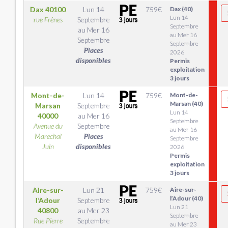
Dax
40100
Lun 14
759
€
Dax (40)
Lun 14
rue Frênes
Septembre
Septembre
au
Mer 16
au Mer 16
Septembre
Septembre
Places
2026
disponibles
Permis
exploitation
3 jours
Mont-de-
Lun 14
759
€
Mont-de-
Marsan (40)
Marsan
Septembre
Lun 14
40000
au
Mer 16
Septembre
Avenue du
Septembre
au Mer 16
Marechal
Places
Septembre
Juin
disponibles
2026
Permis
exploitation
3 jours
Aire-sur-
Lun 21
759
€
Aire-sur-
l’Adour (40)
l’Adour
Septembre
Lun 21
40800
au
Mer 23
Septembre
Rue Pierre
Septembre
au Mer 23