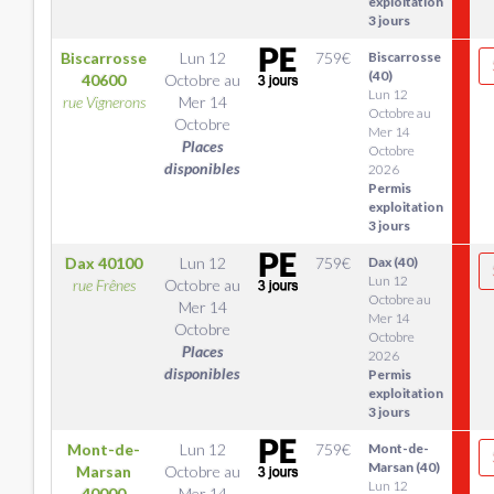
exploitation
3 jours
Biscarrosse
Lun 12
759
€
Biscarrosse
(40)
40600
Octobre
au
Lun 12
rue Vignerons
Mer 14
Octobre au
Octobre
Mer 14
Places
Octobre
disponibles
2026
Permis
exploitation
3 jours
Dax
40100
Lun 12
759
€
Dax (40)
Lun 12
rue Frênes
Octobre
au
Octobre au
Mer 14
Mer 14
Octobre
Octobre
Places
2026
disponibles
Permis
exploitation
3 jours
Mont-de-
Lun 12
759
€
Mont-de-
Marsan (40)
Marsan
Octobre
au
Lun 12
40000
Mer 14