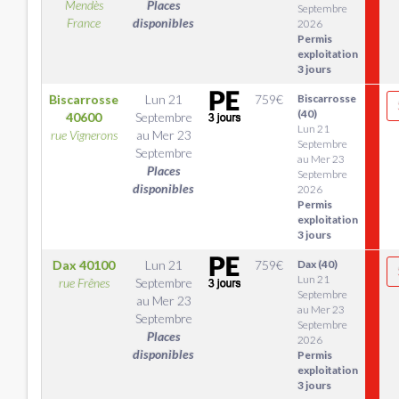
Mendès
Places
Septembre
France
disponibles
2026
Permis
exploitation
3 jours
Biscarrosse
Lun 21
759
€
Biscarrosse
(40)
40600
Septembre
Lun 21
rue Vignerons
au
Mer 23
Septembre
Septembre
au Mer 23
Places
Septembre
disponibles
2026
Permis
exploitation
3 jours
Dax
40100
Lun 21
759
€
Dax (40)
Lun 21
rue Frênes
Septembre
Septembre
au
Mer 23
au Mer 23
Septembre
Septembre
Places
2026
disponibles
Permis
exploitation
3 jours