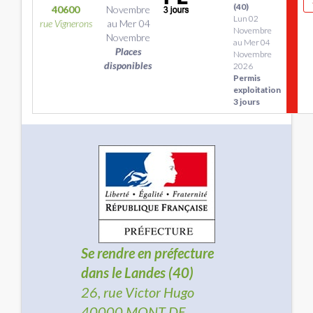
(40)
40600
Novembre
Lun 02
rue Vignerons
au
Mer 04
Novembre
Novembre
au Mer 04
Places
Novembre
disponibles
2026
Permis
exploitation
3 jours
Se rendre en préfecture
dans le Landes (40)
26, rue Victor Hugo
40000 MONT DE