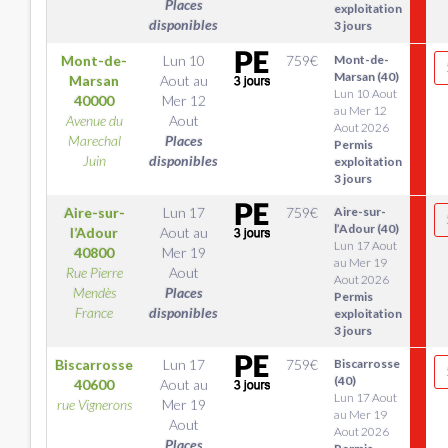
Places
exploitation
disponibles
3 jours
Mont-de-
Lun 10
759
€
Mont-de-
Marsan (40)
Marsan
Aout
au
Lun 10 Aout
40000
Mer 12
au Mer 12
Avenue du
Aout
Aout 2026
Marechal
Places
Permis
Juin
disponibles
exploitation
3 jours
Aire-sur-
Lun 17
759
€
Aire-sur-
l’Adour (40)
l’Adour
Aout
au
Lun 17 Aout
40800
Mer 19
au Mer 19
Rue Pierre
Aout
Aout 2026
Mendès
Places
Permis
France
disponibles
exploitation
3 jours
Biscarrosse
Lun 17
759
€
Biscarrosse
(40)
40600
Aout
au
Lun 17 Aout
rue Vignerons
Mer 19
au Mer 19
Aout
Aout 2026
Places