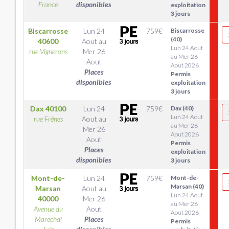
France
disponibles
exploitation
3 jours
Biscarrosse
Lun 24
759
€
Biscarrosse
(40)
40600
Aout
au
Lun 24 Aout
rue Vignerons
Mer 26
au Mer 26
Aout
Aout 2026
Places
Permis
disponibles
exploitation
3 jours
Dax
40100
Lun 24
759
€
Dax (40)
Lun 24 Aout
rue Frênes
Aout
au
au Mer 26
Mer 26
Aout 2026
Aout
Permis
Places
exploitation
disponibles
3 jours
Mont-de-
Lun 24
759
€
Mont-de-
Marsan (40)
Marsan
Aout
au
Lun 24 Aout
40000
Mer 26
au Mer 26
Avenue du
Aout
Aout 2026
Marechal
Places
Permis