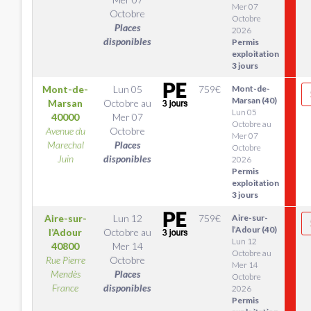
Mer 07
Octobre
Octobre
Places
2026
disponibles
Permis
exploitation
3 jours
Mont-de-
Lun 05
759
€
Mont-de-
Marsan (40)
Marsan
Octobre
au
Lun 05
40000
Mer 07
Octobre au
Avenue du
Octobre
Mer 07
Marechal
Places
Octobre
Juin
disponibles
2026
Permis
exploitation
3 jours
Aire-sur-
Lun 12
759
€
Aire-sur-
l’Adour (40)
l’Adour
Octobre
au
Lun 12
40800
Mer 14
Octobre au
Rue Pierre
Octobre
Mer 14
Mendès
Places
Octobre
France
disponibles
2026
Permis