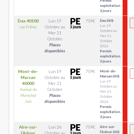
Permis
exploitation
3 jours
Dax
40100
Lun 19
759
€
Dax (40)
Lun 19
rue Frênes
Octobre
au
Octobre au
Mer 21
Mer 21
Octobre
Octobre
Places
2026
disponibles
Permis
exploitation
3 jours
Mont-de-
Lun 19
759
€
Mont-de-
Marsan (40)
Marsan
Octobre
au
Lun 19
40000
Mer 21
Octobre au
Avenue du
Octobre
Mer 21
Marechal
Places
Octobre
Juin
disponibles
2026
Permis
exploitation
3 jours
Aire-sur-
Lun 26
759
€
Aire-sur-
l’Adour (40)
l’Adour
Octobre
au