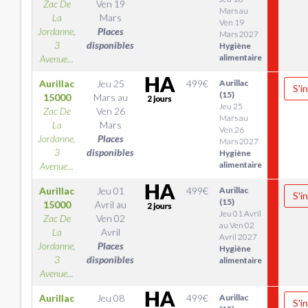
Zac De
Ven 19
Mars au
La
Mars
Ven 19
Jordanne,
Places
Mars 2027
3
disponibles
Hygiène
alimentaire
Avenue...
Aurillac
Jeu 25
499
€
Aurillac
S'i
(15)
15000
Mars
au
Jeu 25
Zac De
Ven 26
Mars au
La
Mars
Ven 26
Jordanne,
Places
Mars 2027
3
disponibles
Hygiène
alimentaire
Avenue...
Aurillac
Jeu 01
499
€
Aurillac
S'i
(15)
15000
Avril
au
Jeu 01 Avril
Zac De
Ven 02
au Ven 02
La
Avril
Avril 2027
Jordanne,
Places
Hygiène
3
disponibles
alimentaire
Avenue...
Aurillac
Jeu 08
499
€
Aurillac
S'i