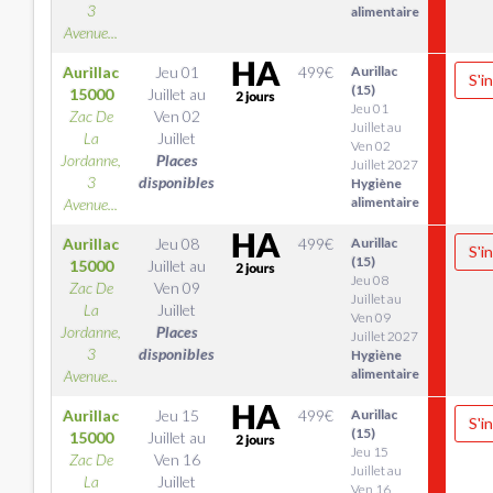
3
alimentaire
Avenue...
Aurillac
Jeu 01
499
€
Aurillac
S'i
(15)
15000
Juillet
au
Jeu 01
Zac De
Ven 02
Juillet au
La
Juillet
Ven 02
Jordanne,
Places
Juillet 2027
3
disponibles
Hygiène
alimentaire
Avenue...
Aurillac
Jeu 08
499
€
Aurillac
S'i
(15)
15000
Juillet
au
Jeu 08
Zac De
Ven 09
Juillet au
La
Juillet
Ven 09
Jordanne,
Places
Juillet 2027
3
disponibles
Hygiène
alimentaire
Avenue...
Aurillac
Jeu 15
499
€
Aurillac
S'i
(15)
15000
Juillet
au
Jeu 15
Zac De
Ven 16
Juillet au
La
Juillet
Ven 16