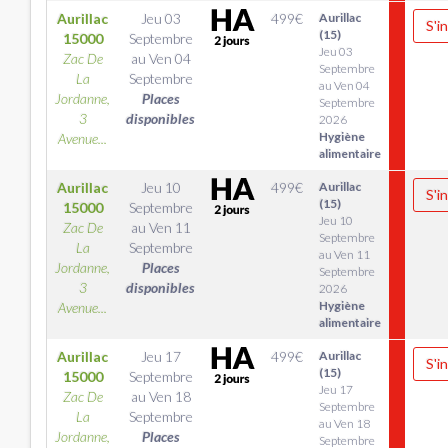
Aurillac
Jeu 03
499
€
Aurillac
S'i
(15)
15000
Septembre
Jeu 03
Zac De
au
Ven 04
Septembre
La
Septembre
au Ven 04
Jordanne,
Places
Septembre
3
disponibles
2026
Hygiène
Avenue...
alimentaire
Aurillac
Jeu 10
499
€
Aurillac
S'i
(15)
15000
Septembre
Jeu 10
Zac De
au
Ven 11
Septembre
La
Septembre
au Ven 11
Jordanne,
Places
Septembre
3
disponibles
2026
Hygiène
Avenue...
alimentaire
Aurillac
Jeu 17
499
€
Aurillac
S'i
(15)
15000
Septembre
Jeu 17
Zac De
au
Ven 18
Septembre
La
Septembre
au Ven 18
Jordanne,
Places
Septembre