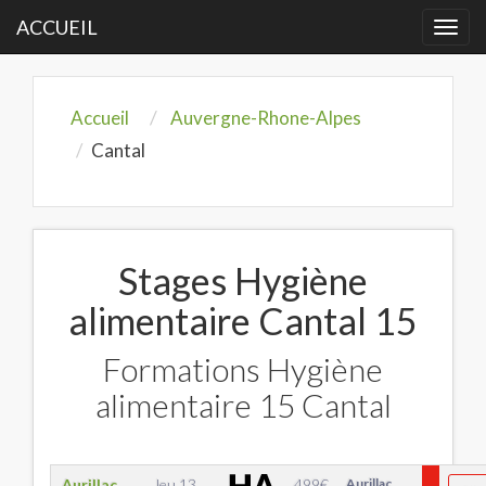
ACCUEIL
Togg
navi
Accueil
Auvergne-Rhone-Alpes
Cantal
Stages Hygiène
alimentaire Cantal 15
Formations Hygiène
alimentaire 15 Cantal
Aurillac
Jeu 13
499
€
Aurillac