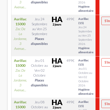
3
disponibles
2026
Hygiène
Avenue...
alimentaire
Aurillac
Jeu 24
499
€
Aurillac
S'i
(15)
15000
Septembre
Jeu 24
Zac De
au
Ven 25
Septembre
La
Septembre
au Ven 25
Jordanne,
Places
Septembre
3
disponibles
2026
Hygiène
Avenue...
alimentaire
Aurillac
Jeu 01
499
€
Aurillac
S'i
(15)
15000
Octobre
au
Jeu 01
Zac De
Ven 02
Octobre au
La
Octobre
Ven 02
Jordanne,
Places
Octobre
3
disponibles
2026
Hygiène
Avenue...
alimentaire
Aurillac
Jeu 08
499
€
Aurillac
S'i
(15)
15000
Octobre
au