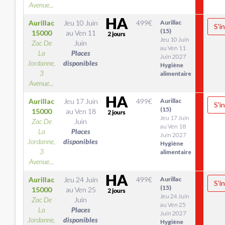
Avenue...
Aurillac
Jeu 10 Juin
499
€
Aurillac
S'i
(15)
15000
au
Ven 11
Jeu 10 Juin
Zac De
Juin
au Ven 11
La
Places
Juin 2027
Jordanne,
disponibles
Hygiène
3
alimentaire
Avenue...
Aurillac
Jeu 17 Juin
499
€
Aurillac
S'i
(15)
15000
au
Ven 18
Jeu 17 Juin
Zac De
Juin
au Ven 18
La
Places
Juin 2027
Jordanne,
disponibles
Hygiène
3
alimentaire
Avenue...
Aurillac
Jeu 24 Juin
499
€
Aurillac
S'i
(15)
15000
au
Ven 25
Jeu 24 Juin
Zac De
Juin
au Ven 25
La
Places
Juin 2027
Jordanne,
disponibles
Hygiène