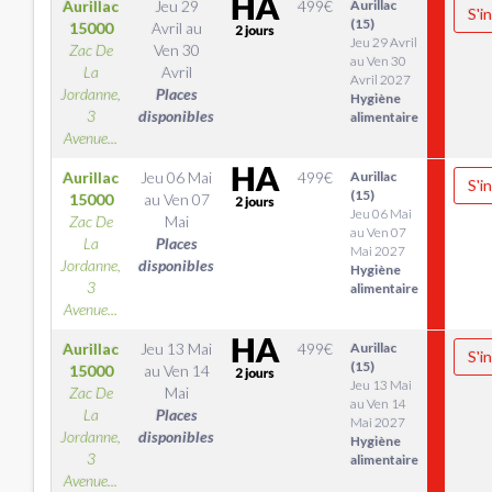
Aurillac
Jeu 29
499
€
Aurillac
S'i
(15)
15000
Avril
au
Jeu 29 Avril
Zac De
Ven 30
au Ven 30
La
Avril
Avril 2027
Jordanne,
Places
Hygiène
3
disponibles
alimentaire
Avenue...
Aurillac
Jeu 06 Mai
499
€
Aurillac
S'i
(15)
15000
au
Ven 07
Jeu 06 Mai
Zac De
Mai
au Ven 07
La
Places
Mai 2027
Jordanne,
disponibles
Hygiène
3
alimentaire
Avenue...
Aurillac
Jeu 13 Mai
499
€
Aurillac
S'i
(15)
15000
au
Ven 14
Jeu 13 Mai
Zac De
Mai
au Ven 14
La
Places
Mai 2027
Jordanne,
disponibles
Hygiène
3
alimentaire
Avenue...