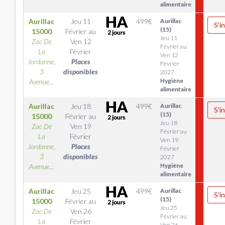
alimentaire
Aurillac
Jeu 11
499
€
Aurillac
S'i
(15)
15000
Février
au
Jeu 11
Zac De
Ven 12
Février au
La
Février
Ven 12
Jordanne,
Places
Février
3
disponibles
2027
Hygiène
Avenue...
alimentaire
Aurillac
Jeu 18
499
€
Aurillac
S'i
(15)
15000
Février
au
Jeu 18
Zac De
Ven 19
Février au
La
Février
Ven 19
Jordanne,
Places
Février
3
disponibles
2027
Hygiène
Avenue...
alimentaire
Aurillac
Jeu 25
499
€
Aurillac
S'i
(15)
15000
Février
au
Jeu 25
Zac De
Ven 26
Février au
La
Février
Ven 26