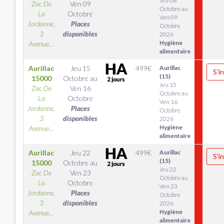
Jeu 08
Zac De
Ven 09
Octobre au
La
Octobre
Ven 09
Jordanne,
Places
Octobre
3
disponibles
2026
Hygiène
Avenue...
alimentaire
Aurillac
Jeu 15
499
€
Aurillac
S'i
(15)
15000
Octobre
au
Jeu 15
Zac De
Ven 16
Octobre au
La
Octobre
Ven 16
Jordanne,
Places
Octobre
3
disponibles
2026
Hygiène
Avenue...
alimentaire
Aurillac
Jeu 22
499
€
Aurillac
S'i
(15)
15000
Octobre
au
Jeu 22
Zac De
Ven 23
Octobre au
La
Octobre
Ven 23
Jordanne,
Places
Octobre
3
disponibles
2026
Hygiène
Avenue...
alimentaire