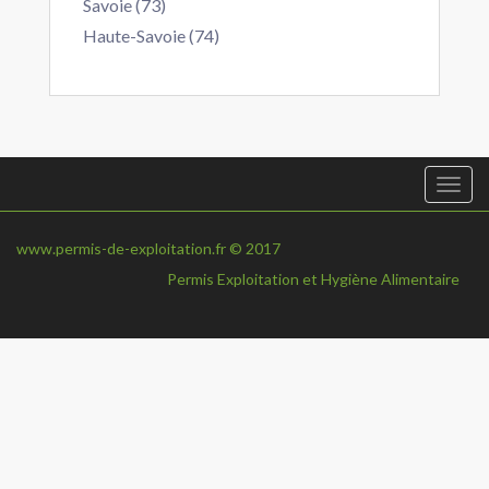
Savoie (73)
Haute-Savoie (74)
Togg
navi
www.permis-de-exploitation.fr © 2017
Permis Exploitation et Hygiène Alimentaire