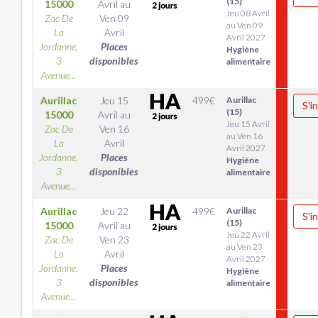
(15)
15000
Avril
au
Jeu 08 Avril
Zac De
Ven 09
au Ven 09
La
Avril
Avril 2027
Jordanne,
Places
Hygiène
3
disponibles
alimentaire
Avenue...
Aurillac
Jeu 15
499
€
Aurillac
S'i
(15)
15000
Avril
au
Jeu 15 Avril
Zac De
Ven 16
au Ven 16
La
Avril
Avril 2027
Jordanne,
Places
Hygiène
3
disponibles
alimentaire
Avenue...
Aurillac
Jeu 22
499
€
Aurillac
S'i
(15)
15000
Avril
au
Jeu 22 Avril
Zac De
Ven 23
au Ven 23
La
Avril
Avril 2027
Jordanne,
Places
Hygiène
3
disponibles
alimentaire
Avenue...