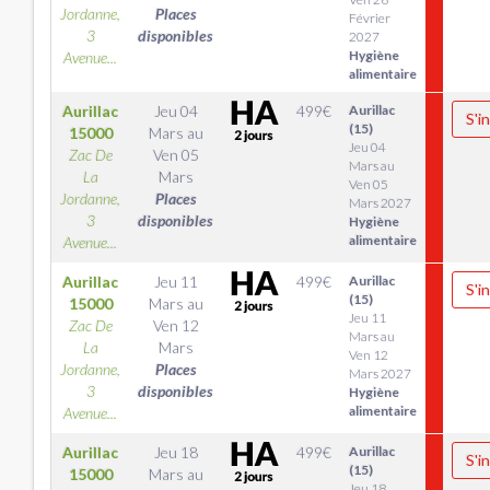
Jordanne,
Places
Février
3
disponibles
2027
Hygiène
Avenue...
alimentaire
Aurillac
Jeu 04
499
€
Aurillac
S'i
(15)
15000
Mars
au
Jeu 04
Zac De
Ven 05
Mars au
La
Mars
Ven 05
Jordanne,
Places
Mars 2027
3
disponibles
Hygiène
alimentaire
Avenue...
Aurillac
Jeu 11
499
€
Aurillac
S'i
(15)
15000
Mars
au
Jeu 11
Zac De
Ven 12
Mars au
La
Mars
Ven 12
Jordanne,
Places
Mars 2027
3
disponibles
Hygiène
alimentaire
Avenue...
Aurillac
Jeu 18
499
€
Aurillac
S'i
(15)
15000
Mars
au
Jeu 18