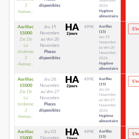
Novembre
3
disponibles
2026
Hygiène
Avenue...
alimentaire
Aurillac
Jeu 19
499
€
Aurillac
S'i
(15)
15000
Novembre
Jeu 19
Zac De
au
Ven 20
Novembre
La
Novembre
au Ven 20
Jordanne,
Places
Novembre
3
disponibles
2026
Hygiène
Avenue...
alimentaire
Aurillac
Jeu 26
499
€
Aurillac
S'i
(15)
15000
Novembre
Jeu 26
Zac De
au
Ven 27
Novembre
La
Novembre
au Ven 27
Jordanne,
Places
Novembre
3
disponibles
2026
Hygiène
Avenue...
alimentaire
Aurillac
Jeu 03
499
€
Aurillac
S'i
(15)
15000
Décembre