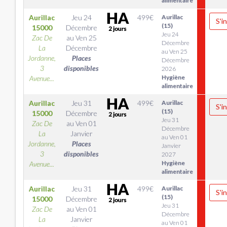
alimentaire
Aurillac
Jeu 24
499
€
Aurillac
S'i
(15)
15000
Décembre
Jeu 24
Zac De
au
Ven 25
Décembre
La
Décembre
au Ven 25
Jordanne,
Places
Décembre
3
disponibles
2026
Hygiène
Avenue...
alimentaire
Aurillac
Jeu 31
499
€
Aurillac
S'i
(15)
15000
Décembre
Jeu 31
Zac De
au
Ven 01
Décembre
La
Janvier
au Ven 01
Jordanne,
Places
Janvier
3
disponibles
2027
Hygiène
Avenue...
alimentaire
Aurillac
Jeu 31
499
€
Aurillac
S'i
(15)
15000
Décembre
Jeu 31
Zac De
au
Ven 01
Décembre
La
Janvier
au Ven 01