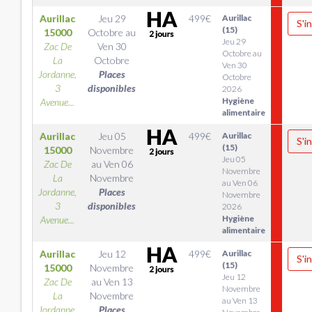
Aurillac
Jeu 29
499
€
Aurillac
S'i
(15)
15000
Octobre
au
Jeu 29
Zac De
Ven 30
Octobre au
La
Octobre
Ven 30
Jordanne,
Places
Octobre
3
disponibles
2026
Hygiène
Avenue...
alimentaire
Aurillac
Jeu 05
499
€
Aurillac
S'i
(15)
15000
Novembre
Jeu 05
Zac De
au
Ven 06
Novembre
La
Novembre
au Ven 06
Jordanne,
Places
Novembre
3
disponibles
2026
Hygiène
Avenue...
alimentaire
Aurillac
Jeu 12
499
€
Aurillac
S'i
(15)
15000
Novembre
Jeu 12
Zac De
au
Ven 13
Novembre
La
Novembre
au Ven 13
Jordanne,
Places