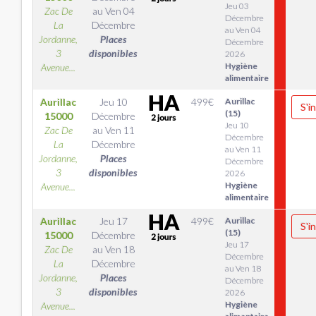
Jeu 03
Zac De
au
Ven 04
Décembre
La
Décembre
au Ven 04
Jordanne,
Places
Décembre
3
disponibles
2026
Hygiène
Avenue...
alimentaire
Aurillac
Jeu 10
499
€
Aurillac
S'i
(15)
15000
Décembre
Jeu 10
Zac De
au
Ven 11
Décembre
La
Décembre
au Ven 11
Jordanne,
Places
Décembre
3
disponibles
2026
Hygiène
Avenue...
alimentaire
Aurillac
Jeu 17
499
€
Aurillac
S'i
(15)
15000
Décembre
Jeu 17
Zac De
au
Ven 18
Décembre
La
Décembre
au Ven 18
Jordanne,
Places
Décembre
3
disponibles
2026
Hygiène
Avenue...