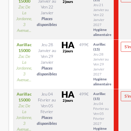
15000
Janvier
au
Jeu 21
Zac De
Ven 22
Janvier au
La
Janvier
Ven 22
Jordanne,
Places
Janvier
3
disponibles
2027
Hygiène
Avenue...
alimentaire
Aurillac
Jeu 28
499
€
Aurillac
S'i
(15)
15000
Janvier
au
Jeu 28
Zac De
Ven 29
Janvier au
La
Janvier
Ven 29
Jordanne,
Places
Janvier
3
disponibles
2027
Hygiène
Avenue...
alimentaire
Aurillac
Jeu 04
499
€
Aurillac
S'i
(15)
15000
Février
au
Jeu 04
Zac De
Ven 05
Février au
La
Février
Ven 05
Jordanne,
Places
Février
3
disponibles
2027
Hygiène
Avenue...