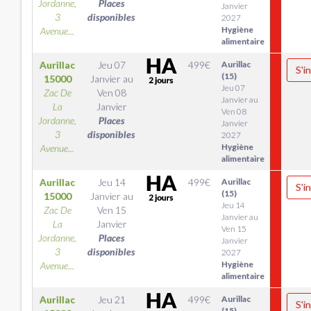
Jordanne,
Places
Janvier
3
disponibles
2027
Hygiène
Avenue...
alimentaire
Aurillac
Jeu 07
499
€
Aurillac
S'i
(15)
15000
Janvier
au
Jeu 07
Zac De
Ven 08
Janvier au
La
Janvier
Ven 08
Jordanne,
Places
Janvier
3
disponibles
2027
Hygiène
Avenue...
alimentaire
Aurillac
Jeu 14
499
€
Aurillac
S'i
(15)
15000
Janvier
au
Jeu 14
Zac De
Ven 15
Janvier au
La
Janvier
Ven 15
Jordanne,
Places
Janvier
3
disponibles
2027
Hygiène
Avenue...
alimentaire
Aurillac
Jeu 21
499
€
Aurillac
S'i
(15)