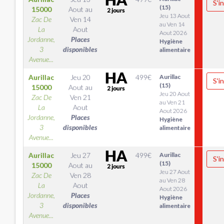
S'i
(15)
15000
Aout
au
Jeu 13 Aout
Zac De
Ven 14
au Ven 14
La
Aout
Aout 2026
Jordanne,
Places
Hygiène
3
disponibles
alimentaire
Avenue...
Aurillac
Jeu 20
499
€
Aurillac
S'i
(15)
15000
Aout
au
Jeu 20 Aout
Zac De
Ven 21
au Ven 21
La
Aout
Aout 2026
Jordanne,
Places
Hygiène
3
disponibles
alimentaire
Avenue...
Aurillac
Jeu 27
499
€
Aurillac
S'i
(15)
15000
Aout
au
Jeu 27 Aout
Zac De
Ven 28
au Ven 28
La
Aout
Aout 2026
Jordanne,
Places
Hygiène
3
disponibles
alimentaire
Avenue...