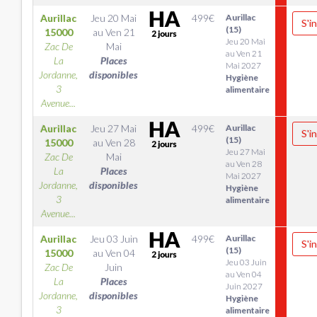
Aurillac
Jeu 20 Mai
499
€
Aurillac
S'i
(15)
15000
au
Ven 21
Jeu 20 Mai
Zac De
Mai
au Ven 21
La
Places
Mai 2027
Jordanne,
disponibles
Hygiène
3
alimentaire
Avenue...
Aurillac
Jeu 27 Mai
499
€
Aurillac
S'i
(15)
15000
au
Ven 28
Jeu 27 Mai
Zac De
Mai
au Ven 28
La
Places
Mai 2027
Jordanne,
disponibles
Hygiène
3
alimentaire
Avenue...
Aurillac
Jeu 03 Juin
499
€
Aurillac
S'i
(15)
15000
au
Ven 04
Jeu 03 Juin
Zac De
Juin
au Ven 04
La
Places
Juin 2027
Jordanne,
disponibles
Hygiène
3
alimentaire