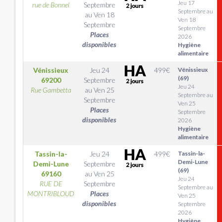
Jeu 17
rue de Bonnel
Septembre
Septembre au
au
Ven 18
Ven 18
Septembre
Septembre
Places
2026
disponibles
Hygiène
alimentaire
Vénissieux
Jeu 24
499
€
Vénissieux
(69)
69200
Septembre
Jeu 24
Rue Gambetta
au
Ven 25
Septembre au
Septembre
Ven 25
Places
Septembre
disponibles
2026
Hygiène
alimentaire
Tassin-la-
Jeu 24
499
€
Tassin-la-
Demi-Lune
Demi-Lune
Septembre
(69)
69160
au
Ven 25
Jeu 24
RUE DE
Septembre
Septembre au
MONTRIBLOUD
Places
Ven 25
disponibles
Septembre
2026
Hygiène