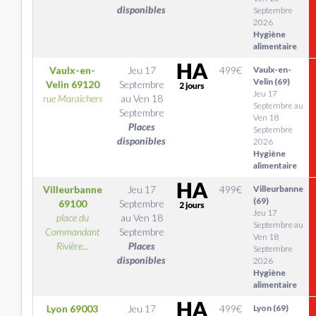
disponibles
Septembre
2026
Hygiène
alimentaire
Vaulx-en-
Jeu 17
499
€
Vaulx-en-
Velin (69)
Velin
69120
Septembre
Jeu 17
rue Maraîchers
au
Ven 18
Septembre au
Septembre
Ven 18
Places
Septembre
disponibles
2026
Hygiène
alimentaire
Villeurbanne
Jeu 17
499
€
Villeurbanne
(69)
69100
Septembre
Jeu 17
place du
au
Ven 18
Septembre au
Commandant
Septembre
Ven 18
Rivière...
Places
Septembre
disponibles
2026
Hygiène
alimentaire
Lyon
69003
Jeu 17
499
€
Lyon (69)