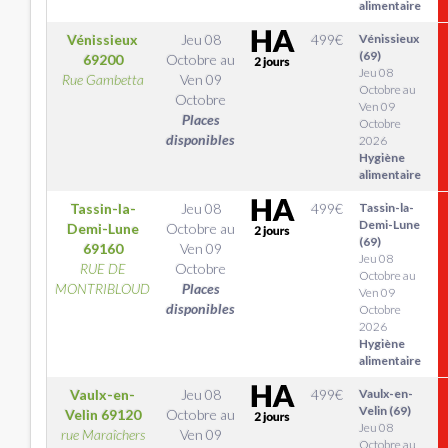
alimentaire
Vénissieux
Jeu 08
499
€
Vénissieux
(69)
69200
Octobre
au
Jeu 08
Rue Gambetta
Ven 09
Octobre au
Octobre
Ven 09
Places
Octobre
disponibles
2026
Hygiène
alimentaire
Tassin-la-
Jeu 08
499
€
Tassin-la-
Demi-Lune
Demi-Lune
Octobre
au
(69)
69160
Ven 09
Jeu 08
RUE DE
Octobre
Octobre au
MONTRIBLOUD
Places
Ven 09
disponibles
Octobre
2026
Hygiène
alimentaire
Vaulx-en-
Jeu 08
499
€
Vaulx-en-
Velin (69)
Velin
69120
Octobre
au
Jeu 08
rue Maraîchers
Ven 09
Octobre au