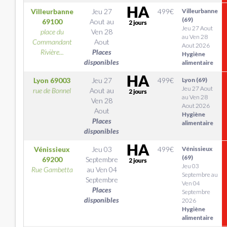
Villeurbanne
Jeu 27
499
€
Villeurbanne
(69)
69100
Aout
au
Jeu 27 Aout
place du
Ven 28
au Ven 28
Commandant
Aout
Aout 2026
Rivière...
Places
Hygiène
disponibles
alimentaire
Lyon
69003
Jeu 27
499
€
Lyon (69)
Jeu 27 Aout
rue de Bonnel
Aout
au
au Ven 28
Ven 28
Aout 2026
Aout
Hygiène
Places
alimentaire
disponibles
Vénissieux
Jeu 03
499
€
Vénissieux
(69)
69200
Septembre
Jeu 03
Rue Gambetta
au
Ven 04
Septembre au
Septembre
Ven 04
Places
Septembre
disponibles
2026
Hygiène
alimentaire