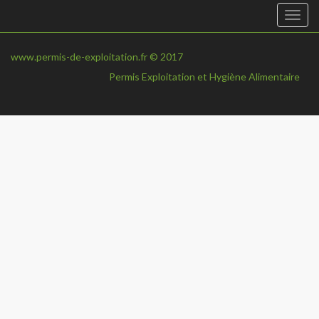
Togg
navi
www.permis-de-exploitation.fr © 2017
Permis Exploitation et Hygiène Alimentaire