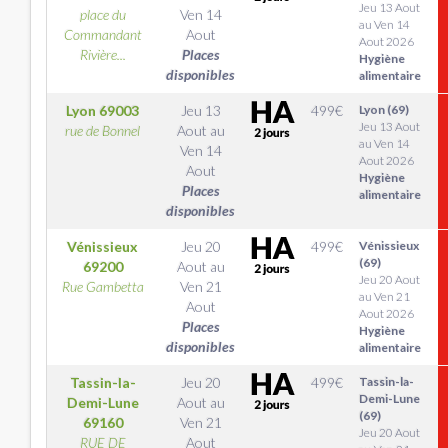
Jeu 13 Aout
place du
Ven 14
au Ven 14
Commandant
Aout
Aout 2026
Rivière...
Places
Hygiène
disponibles
alimentaire
Lyon
69003
Jeu 13
499
€
Lyon (69)
Jeu 13 Aout
rue de Bonnel
Aout
au
au Ven 14
Ven 14
Aout 2026
Aout
Hygiène
Places
alimentaire
disponibles
Vénissieux
Jeu 20
499
€
Vénissieux
(69)
69200
Aout
au
Jeu 20 Aout
Rue Gambetta
Ven 21
au Ven 21
Aout
Aout 2026
Places
Hygiène
disponibles
alimentaire
Tassin-la-
Jeu 20
499
€
Tassin-la-
Demi-Lune
Demi-Lune
Aout
au
(69)
69160
Ven 21
Jeu 20 Aout
RUE DE
Aout