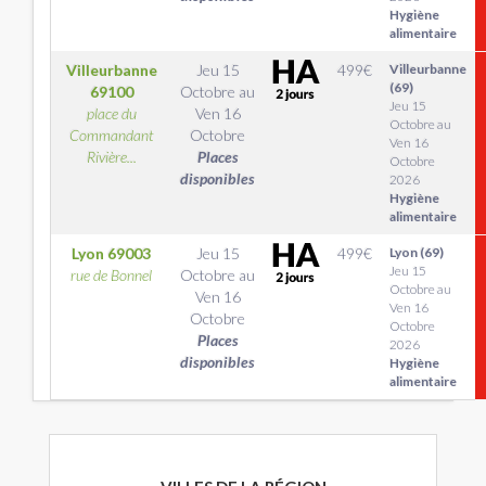
Hygiène
alimentaire
Villeurbanne
Jeu 15
499
€
Villeurbanne
(69)
69100
Octobre
au
Jeu 15
place du
Ven 16
Octobre au
Commandant
Octobre
Ven 16
Rivière...
Places
Octobre
disponibles
2026
Hygiène
alimentaire
Lyon
69003
Jeu 15
499
€
Lyon (69)
Jeu 15
rue de Bonnel
Octobre
au
Octobre au
Ven 16
Ven 16
Octobre
Octobre
Places
2026
disponibles
Hygiène
alimentaire