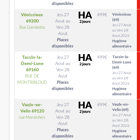
disponibles
Vénissieux
Jeu 27
499
€
Vénissieux
(69)
69200
Aout
au
Jeu 27 Aout
Rue Gambetta
Ven 28
au Ven 28
Aout
Aout 2026
Places
Hygiène
disponibles
alimentaire
Tassin-la-
Jeu 27
499
€
Tassin-la-
Demi-Lune
Demi-Lune
Aout
au
(69)
69160
Ven 28
Jeu 27 Aout
RUE DE
Aout
au Ven 28
MONTRIBLOUD
Places
Aout 2026
disponibles
Hygiène
alimentaire
Vaulx-en-
Jeu 27
499
€
Vaulx-en-
Velin (69)
Velin
69120
Aout
au
Jeu 27 Aout
rue Maraîchers
Ven 28
au Ven 28
Aout
Aout 2026
Places
Hygiène
disponibles
alimentaire