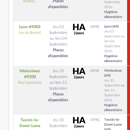
Rivière...
Places
Septembre
disponibles
2026
Hygiène
alimentaire
Lyon
69003
Jeu 03
499
€
Lyon (69)
Jeu 03
rue de Bonnel
Septembre
Septembre au
au
Ven 04
Ven 04
Septembre
Septembre
Places
2026
disponibles
Hygiène
alimentaire
Vénissieux
Jeu 10
499
€
Vénissieux
(69)
69200
Septembre
Jeu 10
Rue Gambetta
au
Ven 11
Septembre au
Septembre
Ven 11
Places
Septembre
disponibles
2026
Hygiène
alimentaire
Tassin-la-
Jeu 10
499
€
Tassin-la-
Demi-Lune
Demi-Lune
Septembre
(69)