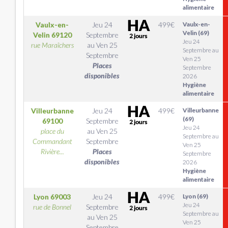
alimentaire
Vaulx-en-
Jeu 24
499
€
Vaulx-en-
Velin (69)
Velin
69120
Septembre
Jeu 24
rue Maraîchers
au
Ven 25
Septembre au
Septembre
Ven 25
Places
Septembre
disponibles
2026
Hygiène
alimentaire
Villeurbanne
Jeu 24
499
€
Villeurbanne
(69)
69100
Septembre
Jeu 24
place du
au
Ven 25
Septembre au
Commandant
Septembre
Ven 25
Rivière...
Places
Septembre
disponibles
2026
Hygiène
alimentaire
Lyon
69003
Jeu 24
499
€
Lyon (69)
Jeu 24
rue de Bonnel
Septembre
Septembre au
au
Ven 25
Ven 25
Septembre