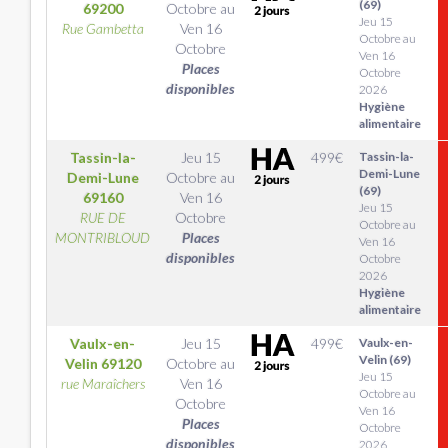
(69)
69200
Octobre
au
Jeu 15
Rue Gambetta
Ven 16
Octobre au
Octobre
Ven 16
Places
Octobre
disponibles
2026
Hygiène
alimentaire
Tassin-la-
Jeu 15
499
€
Tassin-la-
Demi-Lune
Demi-Lune
Octobre
au
(69)
69160
Ven 16
Jeu 15
RUE DE
Octobre
Octobre au
MONTRIBLOUD
Places
Ven 16
disponibles
Octobre
2026
Hygiène
alimentaire
Vaulx-en-
Jeu 15
499
€
Vaulx-en-
Velin (69)
Velin
69120
Octobre
au
Jeu 15
rue Maraîchers
Ven 16
Octobre au
Octobre
Ven 16
Places
Octobre
disponibles
2026