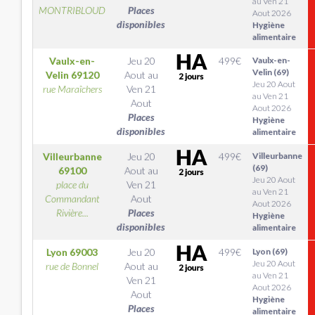
au Ven 21
MONTRIBLOUD
Places
Aout 2026
disponibles
Hygiène
alimentaire
Vaulx-en-
Jeu 20
499
€
Vaulx-en-
Velin (69)
Velin
69120
Aout
au
Jeu 20 Aout
rue Maraîchers
Ven 21
au Ven 21
Aout
Aout 2026
Places
Hygiène
disponibles
alimentaire
Villeurbanne
Jeu 20
499
€
Villeurbanne
(69)
69100
Aout
au
Jeu 20 Aout
place du
Ven 21
au Ven 21
Commandant
Aout
Aout 2026
Rivière...
Places
Hygiène
disponibles
alimentaire
Lyon
69003
Jeu 20
499
€
Lyon (69)
Jeu 20 Aout
rue de Bonnel
Aout
au
au Ven 21
Ven 21
Aout 2026
Aout
Hygiène
Places
alimentaire