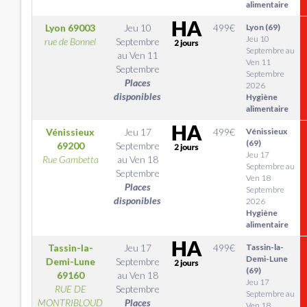
alimentaire
Lyon
69003
Jeu 10
499
€
Lyon (69)
Jeu 10
rue de Bonnel
Septembre
Septembre au
au
Ven 11
Ven 11
Septembre
Septembre
Places
2026
disponibles
Hygiène
alimentaire
Vénissieux
Jeu 17
499
€
Vénissieux
(69)
69200
Septembre
Jeu 17
Rue Gambetta
au
Ven 18
Septembre au
Septembre
Ven 18
Places
Septembre
disponibles
2026
Hygiène
alimentaire
Tassin-la-
Jeu 17
499
€
Tassin-la-
Demi-Lune
Demi-Lune
Septembre
(69)
69160
au
Ven 18
Jeu 17
RUE DE
Septembre
Septembre au
MONTRIBLOUD
Places
Ven 18