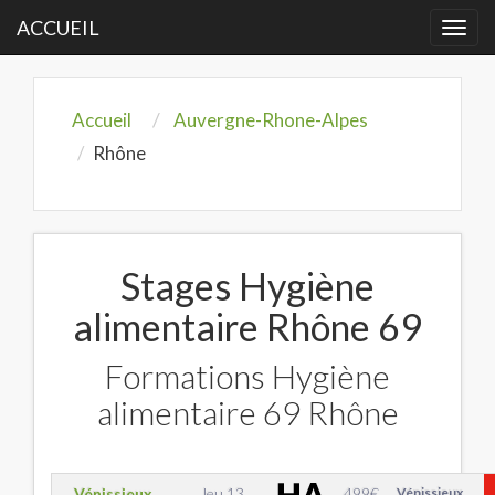
ACCUEIL
Togg
navi
Accueil
Auvergne-Rhone-Alpes
Rhône
Stages Hygiène
alimentaire Rhône 69
Formations Hygiène
alimentaire 69 Rhône
Vénissieux
Jeu 13
499
€
Vénissieux