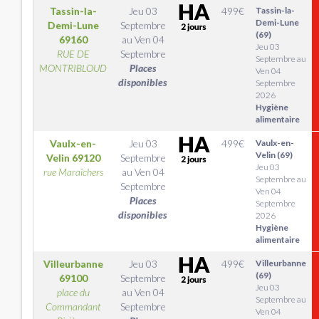
Tassin-la-
Jeu 03
499
€
Tassin-la-
Demi-Lune
Demi-Lune
Septembre
(69)
69160
au
Ven 04
Jeu 03
RUE DE
Septembre
Septembre au
MONTRIBLOUD
Places
Ven 04
disponibles
Septembre
2026
Hygiène
alimentaire
Vaulx-en-
Jeu 03
499
€
Vaulx-en-
Velin (69)
Velin
69120
Septembre
Jeu 03
rue Maraîchers
au
Ven 04
Septembre au
Septembre
Ven 04
Places
Septembre
disponibles
2026
Hygiène
alimentaire
Villeurbanne
Jeu 03
499
€
Villeurbanne
(69)
69100
Septembre
Jeu 03
place du
au
Ven 04
Septembre au
Commandant
Septembre
Ven 04