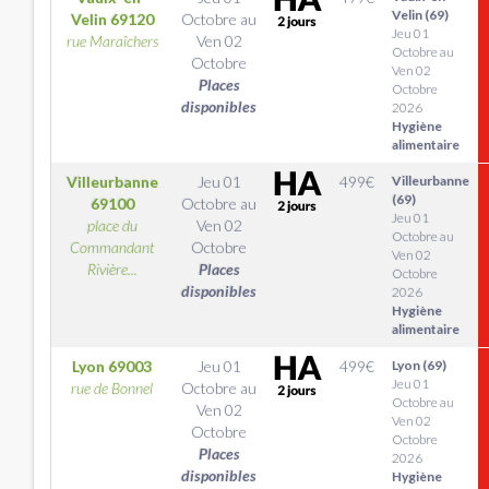
Velin (69)
Velin
69120
Octobre
au
Jeu 01
rue Maraîchers
Ven 02
Octobre au
Octobre
Ven 02
Places
Octobre
disponibles
2026
Hygiène
alimentaire
Villeurbanne
Jeu 01
499
€
Villeurbanne
(69)
69100
Octobre
au
Jeu 01
place du
Ven 02
Octobre au
Commandant
Octobre
Ven 02
Rivière...
Places
Octobre
disponibles
2026
Hygiène
alimentaire
Lyon
69003
Jeu 01
499
€
Lyon (69)
Jeu 01
rue de Bonnel
Octobre
au
Octobre au
Ven 02
Ven 02
Octobre
Octobre
Places
2026
disponibles
Hygiène