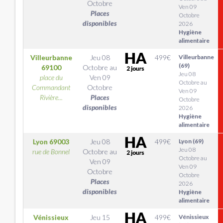
Octobre
Ven 09
Places
Octobre
disponibles
2026
Hygiène
alimentaire
Villeurbanne
Jeu 08
499
€
Villeurbanne
(69)
69100
Octobre
au
Jeu 08
place du
Ven 09
Octobre au
Commandant
Octobre
Ven 09
Rivière...
Places
Octobre
disponibles
2026
Hygiène
alimentaire
Lyon
69003
Jeu 08
499
€
Lyon (69)
Jeu 08
rue de Bonnel
Octobre
au
Octobre au
Ven 09
Ven 09
Octobre
Octobre
Places
2026
disponibles
Hygiène
alimentaire
Vénissieux
Jeu 15
499
€
Vénissieux