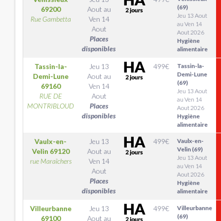
(69)
69200
Aout
au
Jeu 13 Aout
Rue Gambetta
Ven 14
au Ven 14
Aout
Aout 2026
Places
Hygiène
disponibles
alimentaire
Tassin-la-
Jeu 13
499
€
Tassin-la-
Demi-Lune
Demi-Lune
Aout
au
(69)
69160
Ven 14
Jeu 13 Aout
RUE DE
Aout
au Ven 14
MONTRIBLOUD
Places
Aout 2026
disponibles
Hygiène
alimentaire
Vaulx-en-
Jeu 13
499
€
Vaulx-en-
Velin (69)
Velin
69120
Aout
au
Jeu 13 Aout
rue Maraîchers
Ven 14
au Ven 14
Aout
Aout 2026
Places
Hygiène
disponibles
alimentaire
Villeurbanne
Jeu 13
499
€
Villeurbanne
(69)
69100
Aout
au