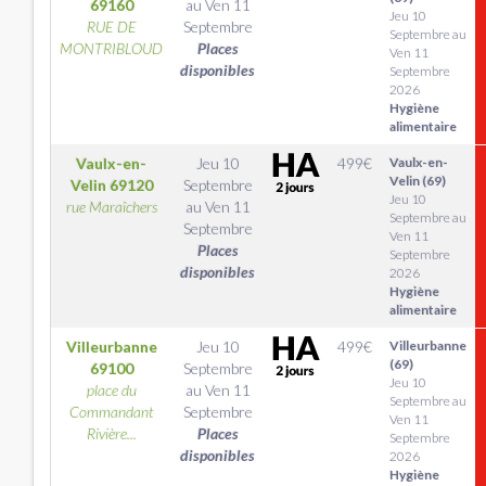
69160
au
Ven 11
Jeu 10
RUE DE
Septembre
Septembre au
MONTRIBLOUD
Places
Ven 11
disponibles
Septembre
2026
Hygiène
alimentaire
Vaulx-en-
Jeu 10
499
€
Vaulx-en-
Velin (69)
Velin
69120
Septembre
Jeu 10
rue Maraîchers
au
Ven 11
Septembre au
Septembre
Ven 11
Places
Septembre
disponibles
2026
Hygiène
alimentaire
Villeurbanne
Jeu 10
499
€
Villeurbanne
(69)
69100
Septembre
Jeu 10
place du
au
Ven 11
Septembre au
Commandant
Septembre
Ven 11
Rivière...
Places
Septembre
disponibles
2026
Hygiène