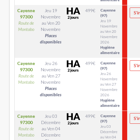
Cayenne
Jeu 19
499
€
Cayenne
S'i
(97)
97300
Novembre
Jeu 19
Route de
au
Ven 20
Novembre
Montabo
Novembre
au Ven 20
Places
Novembre
disponibles
2026
Hygiène
alimentaire
Cayenne
Jeu 26
499
€
Cayenne
S'i
(97)
97300
Novembre
Jeu 26
Route de
au
Ven 27
Novembre
Montabo
Novembre
au Ven 27
Places
Novembre
disponibles
2026
Hygiène
alimentaire
Cayenne
Jeu 03
499
€
Cayenne
S'i
(97)
97300
Décembre
Jeu 03
Route de
au
Ven 04
Décembre
Montabo
Décembre
au Ven 04