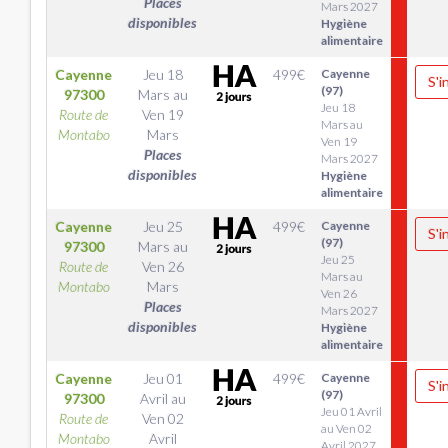
Places
Mars 2027
disponibles
Hygiène
alimentaire
Cayenne
Jeu 18
499
€
Cayenne
S'i
(97)
97300
Mars
au
Jeu 18
Route de
Ven 19
Mars au
Montabo
Mars
Ven 19
Places
Mars 2027
disponibles
Hygiène
alimentaire
Cayenne
Jeu 25
499
€
Cayenne
S'i
(97)
97300
Mars
au
Jeu 25
Route de
Ven 26
Mars au
Montabo
Mars
Ven 26
Places
Mars 2027
disponibles
Hygiène
alimentaire
Cayenne
Jeu 01
499
€
Cayenne
S'i
(97)
97300
Avril
au
Jeu 01 Avril
Route de
Ven 02
au Ven 02
Montabo
Avril
Avril 2027