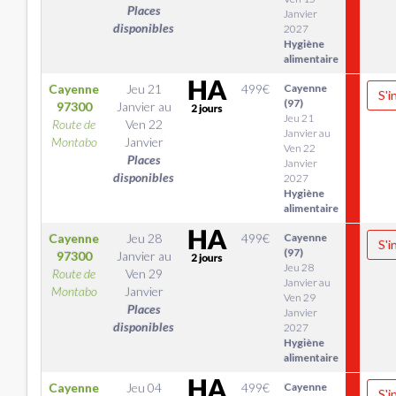
Places
Janvier
disponibles
2027
Hygiène
alimentaire
Cayenne
Jeu 21
499
€
Cayenne
S'i
(97)
97300
Janvier
au
Jeu 21
Route de
Ven 22
Janvier au
Montabo
Janvier
Ven 22
Places
Janvier
disponibles
2027
Hygiène
alimentaire
Cayenne
Jeu 28
499
€
Cayenne
S'i
(97)
97300
Janvier
au
Jeu 28
Route de
Ven 29
Janvier au
Montabo
Janvier
Ven 29
Places
Janvier
disponibles
2027
Hygiène
alimentaire
Cayenne
Jeu 04
499
€
Cayenne
S'i