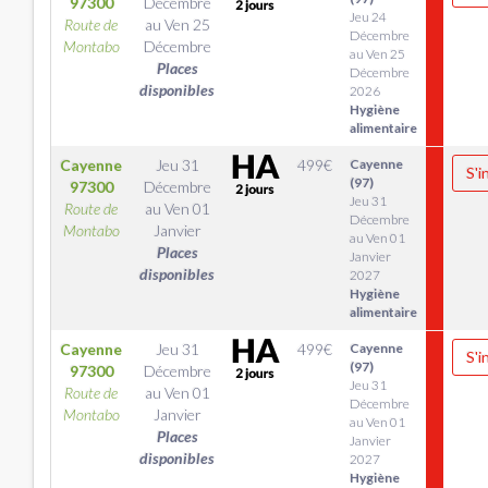
97300
Décembre
Jeu 24
Route de
au
Ven 25
Décembre
Montabo
Décembre
au Ven 25
Places
Décembre
disponibles
2026
Hygiène
alimentaire
Cayenne
Jeu 31
499
€
Cayenne
S'i
(97)
97300
Décembre
Jeu 31
Route de
au
Ven 01
Décembre
Montabo
Janvier
au Ven 01
Places
Janvier
disponibles
2027
Hygiène
alimentaire
Cayenne
Jeu 31
499
€
Cayenne
S'i
(97)
97300
Décembre
Jeu 31
Route de
au
Ven 01
Décembre
Montabo
Janvier
au Ven 01
Places
Janvier
disponibles
2027
Hygiène