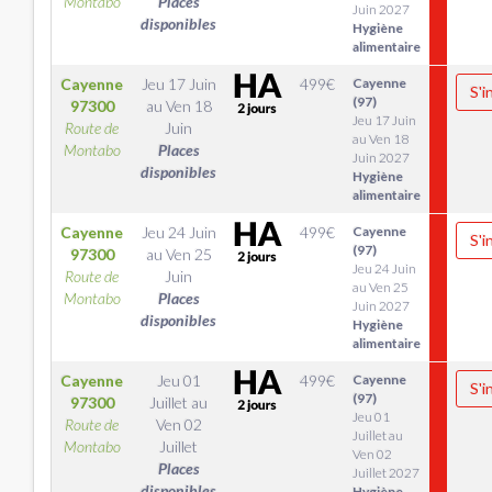
Montabo
Places
Juin 2027
disponibles
Hygiène
alimentaire
Cayenne
Jeu 17 Juin
499
€
Cayenne
S'i
(97)
97300
au
Ven 18
Jeu 17 Juin
Route de
Juin
au Ven 18
Montabo
Places
Juin 2027
disponibles
Hygiène
alimentaire
Cayenne
Jeu 24 Juin
499
€
Cayenne
S'i
(97)
97300
au
Ven 25
Jeu 24 Juin
Route de
Juin
au Ven 25
Montabo
Places
Juin 2027
disponibles
Hygiène
alimentaire
Cayenne
Jeu 01
499
€
Cayenne
S'i
(97)
97300
Juillet
au
Jeu 01
Route de
Ven 02
Juillet au
Montabo
Juillet
Ven 02
Places
Juillet 2027
disponibles
Hygiène