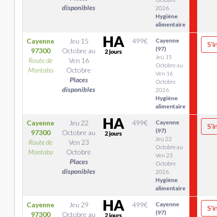
disponibles
2026
Hygiène
alimentaire
Cayenne
Jeu 15
499
€
Cayenne
S'i
(97)
97300
Octobre
au
Jeu 15
Route de
Ven 16
Octobre au
Montabo
Octobre
Ven 16
Places
Octobre
disponibles
2026
Hygiène
alimentaire
Cayenne
Jeu 22
499
€
Cayenne
S'i
(97)
97300
Octobre
au
Jeu 22
Route de
Ven 23
Octobre au
Montabo
Octobre
Ven 23
Places
Octobre
disponibles
2026
Hygiène
alimentaire
Cayenne
Jeu 29
499
€
Cayenne
S'i
(97)
97300
Octobre
au