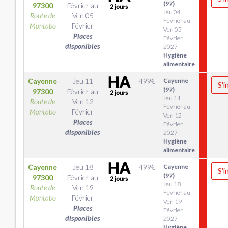
(97)
97300
Février
au
Jeu 04
Route de
Ven 05
Février au
Montabo
Février
Ven 05
Places
Février
disponibles
2027
Hygiène
alimentaire
Cayenne
Jeu 11
499
€
Cayenne
S'i
(97)
97300
Février
au
Jeu 11
Route de
Ven 12
Février au
Montabo
Février
Ven 12
Places
Février
disponibles
2027
Hygiène
alimentaire
Cayenne
Jeu 18
499
€
Cayenne
S'i
(97)
97300
Février
au
Jeu 18
Route de
Ven 19
Février au
Montabo
Février
Ven 19
Places
Février
disponibles
2027
Hygiène