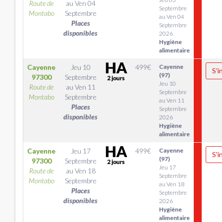
Route de
au
Ven 04
Septembre
Montabo
Septembre
au Ven 04
Places
Septembre
disponibles
2026
Hygiène
alimentaire
Cayenne
Jeu 10
499
€
Cayenne
S'i
(97)
97300
Septembre
Jeu 10
Route de
au
Ven 11
Septembre
Montabo
Septembre
au Ven 11
Places
Septembre
disponibles
2026
Hygiène
alimentaire
Cayenne
Jeu 17
499
€
Cayenne
S'i
(97)
97300
Septembre
Jeu 17
Route de
au
Ven 18
Septembre
Montabo
Septembre
au Ven 18
Places
Septembre
disponibles
2026
Hygiène
alimentaire