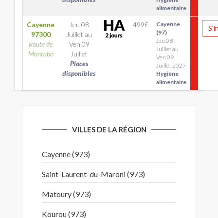
alimentaire
Cayenne
Jeu 08
499
€
Cayenne
S'i
(97)
97300
Juillet
au
Jeu 08
Route de
Ven 09
Juillet au
Montabo
Juillet
Ven 09
Places
Juillet 2027
disponibles
Hygiène
alimentaire
VILLES DE LA RÉGION
Cayenne (973)
Saint-Laurent-du-Maroni (973)
Matoury (973)
Kourou (973)