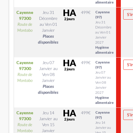
alimentaire
Cayenne
Jeu 31
499
€
Cayenne
S'i
(97)
97300
Décembre
Jeu 31
Route de
au
Ven 01
Décembre
Montabo
Janvier
au Ven 01
Places
Janvier
disponibles
2027
Hygiène
alimentaire
Cayenne
Jeu 07
499
€
Cayenne
S'i
(97)
97300
Janvier
au
Jeu 07
Route de
Ven 08
Janvier au
Montabo
Janvier
Ven 08
Places
Janvier
disponibles
2027
Hygiène
alimentaire
Cayenne
Jeu 14
499
€
Cayenne
S'i
(97)
97300
Janvier
au
Jeu 14
Route de
Ven 15
Janvier au
Montabo
Janvier
Ven 15