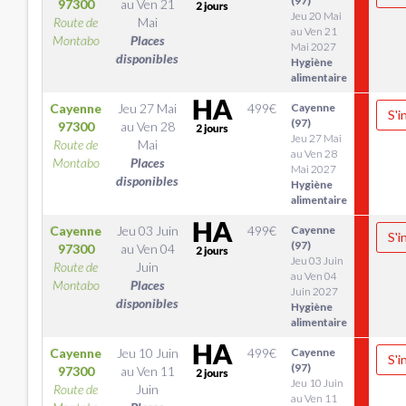
(97)
97300
au
Ven 21
Jeu 20 Mai
Route de
Mai
au Ven 21
Montabo
Places
Mai 2027
disponibles
Hygiène
alimentaire
Cayenne
Jeu 27 Mai
499
€
Cayenne
S'i
(97)
97300
au
Ven 28
Jeu 27 Mai
Route de
Mai
au Ven 28
Montabo
Places
Mai 2027
disponibles
Hygiène
alimentaire
Cayenne
Jeu 03 Juin
499
€
Cayenne
S'i
(97)
97300
au
Ven 04
Jeu 03 Juin
Route de
Juin
au Ven 04
Montabo
Places
Juin 2027
disponibles
Hygiène
alimentaire
Cayenne
Jeu 10 Juin
499
€
Cayenne
S'i
(97)
97300
au
Ven 11
Jeu 10 Juin
Route de
Juin
au Ven 11