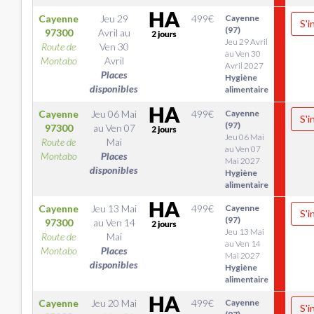
Cayenne
Jeu 29
499
€
Cayenne
S'i
(97)
97300
Avril
au
Jeu 29 Avril
Route de
Ven 30
au Ven 30
Montabo
Avril
Avril 2027
Places
Hygiène
disponibles
alimentaire
Cayenne
Jeu 06 Mai
499
€
Cayenne
S'i
(97)
97300
au
Ven 07
Jeu 06 Mai
Route de
Mai
au Ven 07
Montabo
Places
Mai 2027
disponibles
Hygiène
alimentaire
Cayenne
Jeu 13 Mai
499
€
Cayenne
S'i
(97)
97300
au
Ven 14
Jeu 13 Mai
Route de
Mai
au Ven 14
Montabo
Places
Mai 2027
disponibles
Hygiène
alimentaire
Cayenne
Jeu 20 Mai
499
€
Cayenne
S'i