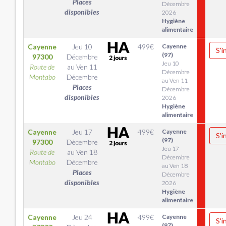
Places
Décembre
disponibles
2026
Hygiène
alimentaire
Cayenne
Jeu 10
499
€
Cayenne
S'i
(97)
97300
Décembre
Jeu 10
Route de
au
Ven 11
Décembre
Montabo
Décembre
au Ven 11
Places
Décembre
disponibles
2026
Hygiène
alimentaire
Cayenne
Jeu 17
499
€
Cayenne
S'i
(97)
97300
Décembre
Jeu 17
Route de
au
Ven 18
Décembre
Montabo
Décembre
au Ven 18
Places
Décembre
disponibles
2026
Hygiène
alimentaire
Cayenne
Jeu 24
499
€
Cayenne
S'i
(97)