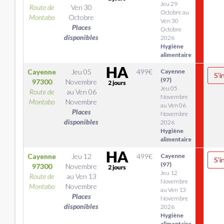
Jeu 29
Route de
Ven 30
Octobre au
Montabo
Octobre
Ven 30
Places
Octobre
disponibles
2026
Hygiène
alimentaire
Cayenne
Jeu 05
499
€
Cayenne
S'i
(97)
97300
Novembre
Jeu 05
Route de
au
Ven 06
Novembre
Montabo
Novembre
au Ven 06
Places
Novembre
disponibles
2026
Hygiène
alimentaire
Cayenne
Jeu 12
499
€
Cayenne
S'i
(97)
97300
Novembre
Jeu 12
Route de
au
Ven 13
Novembre
Montabo
Novembre
au Ven 13
Places
Novembre
disponibles
2026
Hygiène
alimentaire