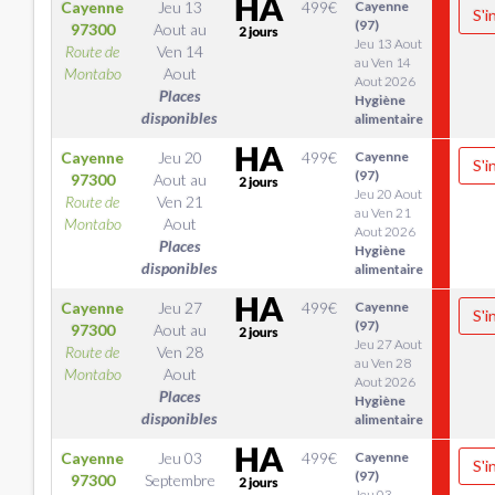
Cayenne
Jeu 13
499
€
Cayenne
S'i
(97)
97300
Aout
au
Jeu 13 Aout
Route de
Ven 14
au Ven 14
Montabo
Aout
Aout 2026
Places
Hygiène
disponibles
alimentaire
Cayenne
Jeu 20
499
€
Cayenne
S'i
(97)
97300
Aout
au
Jeu 20 Aout
Route de
Ven 21
au Ven 21
Montabo
Aout
Aout 2026
Places
Hygiène
disponibles
alimentaire
Cayenne
Jeu 27
499
€
Cayenne
S'i
(97)
97300
Aout
au
Jeu 27 Aout
Route de
Ven 28
au Ven 28
Montabo
Aout
Aout 2026
Places
Hygiène
disponibles
alimentaire
Cayenne
Jeu 03
499
€
Cayenne
S'i
(97)
97300
Septembre
Jeu 03