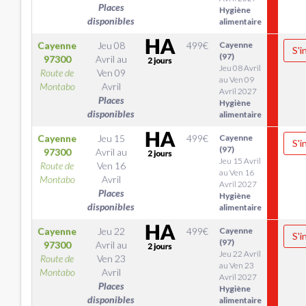
Places
Hygiène
disponibles
alimentaire
Cayenne
Jeu 08
499
€
Cayenne
S'i
(97)
97300
Avril
au
Jeu 08 Avril
Route de
Ven 09
au Ven 09
Montabo
Avril
Avril 2027
Places
Hygiène
disponibles
alimentaire
Cayenne
Jeu 15
499
€
Cayenne
S'i
(97)
97300
Avril
au
Jeu 15 Avril
Route de
Ven 16
au Ven 16
Montabo
Avril
Avril 2027
Places
Hygiène
disponibles
alimentaire
Cayenne
Jeu 22
499
€
Cayenne
S'i
(97)
97300
Avril
au
Jeu 22 Avril
Route de
Ven 23
au Ven 23
Montabo
Avril
Avril 2027
Places
Hygiène
disponibles
alimentaire