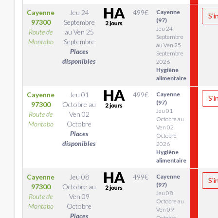
Cayenne
Jeu 24
499
€
Cayenne
S'i
(97)
97300
Septembre
Jeu 24
Route de
au
Ven 25
Septembre
Montabo
Septembre
au Ven 25
Places
Septembre
disponibles
2026
Hygiène
alimentaire
Cayenne
Jeu 01
499
€
Cayenne
S'i
(97)
97300
Octobre
au
Jeu 01
Route de
Ven 02
Octobre au
Montabo
Octobre
Ven 02
Places
Octobre
disponibles
2026
Hygiène
alimentaire
Cayenne
Jeu 08
499
€
Cayenne
S'i
(97)
97300
Octobre
au
Jeu 08
Route de
Ven 09
Octobre au
Montabo
Octobre
Ven 09
Places
Octobre