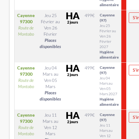
alimentaire
Cayenne
Jeu 25
499
€
Cayenne
S'i
(97)
97300
Février
au
Jeu 25
Route de
Ven 26
Février au
Montabo
Février
Ven 26
Places
Février
disponibles
2027
Hygiène
alimentaire
Cayenne
Jeu 04
499
€
Cayenne
S'i
(97)
97300
Mars
au
Jeu 04
Route de
Ven 05
Mars au
Montabo
Mars
Ven 05
Places
Mars 2027
disponibles
Hygiène
alimentaire
Cayenne
Jeu 11
499
€
Cayenne
S'i
(97)
97300
Mars
au
Jeu 11
Route de
Ven 12
Mars au
Montabo
Mars
Ven 12