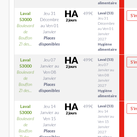
alimentaire
Laval
Jeu 31
499
€
Laval (53)
S'i
Jeu 31
53000
Décembre
Décembre
Boulevard
au
Ven 01
au Ven 01
de
Janvier
Janvier
Bouffon
Places
2027
ZI des...
disponibles
Hygiène
alimentaire
Laval
Jeu 07
499
€
Laval (53)
S'i
Jeu 07
53000
Janvier
au
Janvier au
Boulevard
Ven 08
Ven 08
de
Janvier
Janvier
Bouffon
Places
2027
ZI des...
disponibles
Hygiène
alimentaire
Laval
Jeu 14
499
€
Laval (53)
S'i
Jeu 14
53000
Janvier
au
Janvier au
Boulevard
Ven 15
Ven 15
de
Janvier
Janvier
Bouffon
Places
2027
ZI des...
disponibles