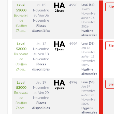
Laval
Jeu 05
499
€
Laval (53)
S'i
Jeu 05
53000
Novembre
Novembre
Boulevard
au
Ven 06
au Ven 06
de
Novembre
Novembre
Bouffon
Places
2026
ZI des...
disponibles
Hygiène
alimentaire
Laval
Jeu 12
499
€
Laval (53)
S'i
Jeu 12
53000
Novembre
Novembre
Boulevard
au
Ven 13
au Ven 13
de
Novembre
Novembre
Bouffon
Places
2026
ZI des...
disponibles
Hygiène
alimentaire
Laval
Jeu 19
499
€
Laval (53)
S'i
Jeu 19
53000
Novembre
Novembre
Boulevard
au
Ven 20
au Ven 20
de
Novembre
Novembre
Bouffon
Places
2026
ZI des...
disponibles
Hygiène
alimentaire