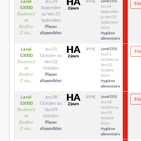
Laval
Jeu 24
499
€
Laval (53)
S'i
Jeu 24
53000
Septembre
Septembre
Boulevard
au
Ven 25
au Ven 25
de
Septembre
Septembre
Bouffon
Places
2026
ZI des...
disponibles
Hygiène
alimentaire
Laval
Jeu 01
499
€
Laval (53)
S'i
Jeu 01
53000
Octobre
au
Octobre au
Boulevard
Ven 02
Ven 02
de
Octobre
Octobre
Bouffon
Places
2026
ZI des...
disponibles
Hygiène
alimentaire
Laval
Jeu 08
499
€
Laval (53)
S'i
Jeu 08
53000
Octobre
au
Octobre au
Boulevard
Ven 09
Ven 09
de
Octobre
Octobre
Bouffon
Places
2026
ZI des...
disponibles
Hygiène
alimentaire