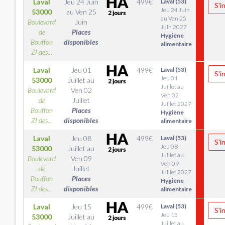
Laval
Jeu 24 Juin
499
€
Laval (53)
S'i
Jeu 24 Juin
53000
au
Ven 25
au Ven 25
Boulevard
Juin
Juin 2027
de
Places
Hygiène
Bouffon
disponibles
alimentaire
ZI des...
Laval
Jeu 01
499
€
Laval (53)
S'i
Jeu 01
53000
Juillet
au
Juillet au
Boulevard
Ven 02
Ven 02
de
Juillet
Juillet 2027
Bouffon
Places
Hygiène
ZI des...
disponibles
alimentaire
Laval
Jeu 08
499
€
Laval (53)
S'i
Jeu 08
53000
Juillet
au
Juillet au
Boulevard
Ven 09
Ven 09
de
Juillet
Juillet 2027
Bouffon
Places
Hygiène
ZI des...
disponibles
alimentaire
Laval
Jeu 15
499
€
Laval (53)
S'i
Jeu 15
53000
Juillet
au
Juillet au