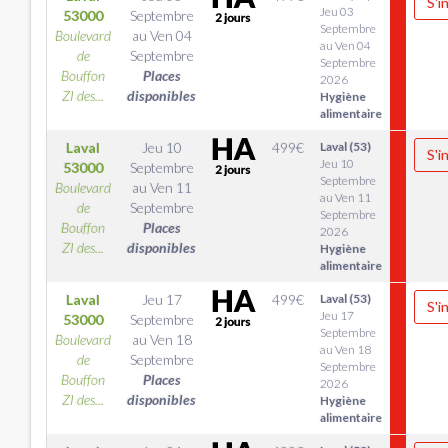
S'i
Jeu 03
53000
Septembre
Septembre
Boulevard
au
Ven 04
au Ven 04
de
Septembre
Septembre
Bouffon
Places
2026
ZI des...
disponibles
Hygiène
alimentaire
Laval
Jeu 10
499
€
Laval (53)
S'i
Jeu 10
53000
Septembre
Septembre
Boulevard
au
Ven 11
au Ven 11
de
Septembre
Septembre
Bouffon
Places
2026
ZI des...
disponibles
Hygiène
alimentaire
Laval
Jeu 17
499
€
Laval (53)
S'i
Jeu 17
53000
Septembre
Septembre
Boulevard
au
Ven 18
au Ven 18
de
Septembre
Septembre
Bouffon
Places
2026
ZI des...
disponibles
Hygiène
alimentaire