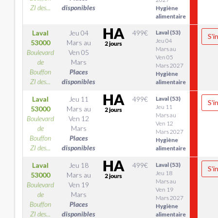
ZI des...
disponibles
Hygiène
alimentaire
Laval
Jeu 04
499
€
Laval (53)
S'i
Jeu 04
53000
Mars
au
Mars au
Boulevard
Ven 05
Ven 05
de
Mars
Mars 2027
Bouffon
Places
Hygiène
ZI des...
disponibles
alimentaire
Laval
Jeu 11
499
€
Laval (53)
S'i
Jeu 11
53000
Mars
au
Mars au
Boulevard
Ven 12
Ven 12
de
Mars
Mars 2027
Bouffon
Places
Hygiène
ZI des...
disponibles
alimentaire
Laval
Jeu 18
499
€
Laval (53)
S'i
Jeu 18
53000
Mars
au
Mars au
Boulevard
Ven 19
Ven 19
de
Mars
Mars 2027
Bouffon
Places
Hygiène
ZI des...
disponibles
alimentaire