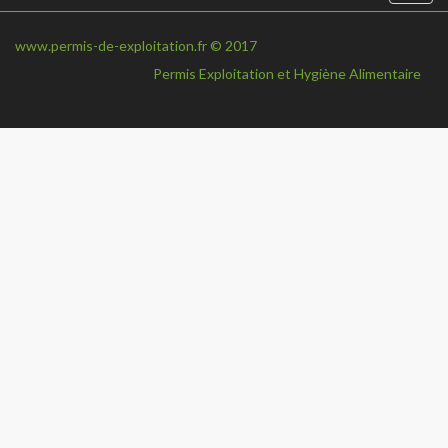
navi
www.permis-de-exploitation.fr © 2017
Permis Exploitation et Hygiène Alimentaire