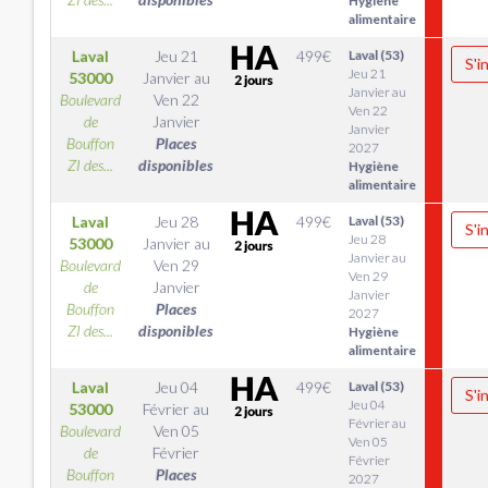
Hygiène
alimentaire
Laval
Jeu 21
499
€
Laval (53)
S'i
Jeu 21
53000
Janvier
au
Janvier au
Boulevard
Ven 22
Ven 22
de
Janvier
Janvier
Bouffon
Places
2027
ZI des...
disponibles
Hygiène
alimentaire
Laval
Jeu 28
499
€
Laval (53)
S'i
Jeu 28
53000
Janvier
au
Janvier au
Boulevard
Ven 29
Ven 29
de
Janvier
Janvier
Bouffon
Places
2027
ZI des...
disponibles
Hygiène
alimentaire
Laval
Jeu 04
499
€
Laval (53)
S'i
Jeu 04
53000
Février
au
Février au
Boulevard
Ven 05
Ven 05
de
Février
Février
Bouffon
Places
2027