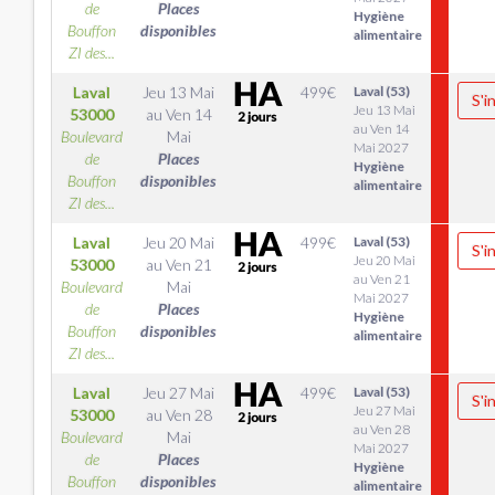
de
Places
Hygiène
Bouffon
disponibles
alimentaire
ZI des...
Laval
Jeu 13 Mai
499
€
Laval (53)
S'i
Jeu 13 Mai
53000
au
Ven 14
au Ven 14
Boulevard
Mai
Mai 2027
de
Places
Hygiène
Bouffon
disponibles
alimentaire
ZI des...
Laval
Jeu 20 Mai
499
€
Laval (53)
S'i
Jeu 20 Mai
53000
au
Ven 21
au Ven 21
Boulevard
Mai
Mai 2027
de
Places
Hygiène
Bouffon
disponibles
alimentaire
ZI des...
Laval
Jeu 27 Mai
499
€
Laval (53)
S'i
Jeu 27 Mai
53000
au
Ven 28
au Ven 28
Boulevard
Mai
Mai 2027
de
Places
Hygiène
Bouffon
disponibles
alimentaire