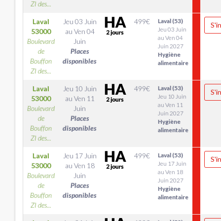
ZI des...
Laval
Jeu 03 Juin
499
€
Laval (53)
S'i
Jeu 03 Juin
53000
au
Ven 04
au Ven 04
Boulevard
Juin
Juin 2027
de
Places
Hygiène
Bouffon
disponibles
alimentaire
ZI des...
Laval
Jeu 10 Juin
499
€
Laval (53)
S'i
Jeu 10 Juin
53000
au
Ven 11
au Ven 11
Boulevard
Juin
Juin 2027
de
Places
Hygiène
Bouffon
disponibles
alimentaire
ZI des...
Laval
Jeu 17 Juin
499
€
Laval (53)
S'i
Jeu 17 Juin
53000
au
Ven 18
au Ven 18
Boulevard
Juin
Juin 2027
de
Places
Hygiène
Bouffon
disponibles
alimentaire
ZI des...