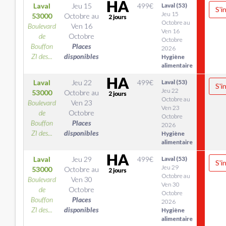
Laval
Jeu 15
499
€
Laval (53)
S'i
Jeu 15
53000
Octobre
au
Octobre au
Boulevard
Ven 16
Ven 16
de
Octobre
Octobre
Bouffon
Places
2026
ZI des...
disponibles
Hygiène
alimentaire
Laval
Jeu 22
499
€
Laval (53)
S'i
Jeu 22
53000
Octobre
au
Octobre au
Boulevard
Ven 23
Ven 23
de
Octobre
Octobre
Bouffon
Places
2026
ZI des...
disponibles
Hygiène
alimentaire
Laval
Jeu 29
499
€
Laval (53)
S'i
Jeu 29
53000
Octobre
au
Octobre au
Boulevard
Ven 30
Ven 30
de
Octobre
Octobre
Bouffon
Places
2026
ZI des...
disponibles
Hygiène
alimentaire