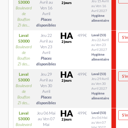
Jeu 15 Avril
53000
Avril
au
au Ven 16
Boulevard
Ven 16
Avril 2027
de
Avril
Hygiène
Bouffon
Places
alimentaire
ZI des...
disponibles
Laval
Jeu 22
499
€
Laval (53)
S'i
Jeu 22 Avril
53000
Avril
au
au Ven 23
Boulevard
Ven 23
Avril 2027
de
Avril
Hygiène
Bouffon
Places
alimentaire
ZI des...
disponibles
Laval
Jeu 29
499
€
Laval (53)
S'i
Jeu 29 Avril
53000
Avril
au
au Ven 30
Boulevard
Ven 30
Avril 2027
de
Avril
Hygiène
Bouffon
Places
alimentaire
ZI des...
disponibles
Laval
Jeu 06 Mai
499
€
Laval (53)
S'i
Jeu 06 Mai
53000
au
Ven 07
au Ven 07
Boulevard
Mai
Mai 2027