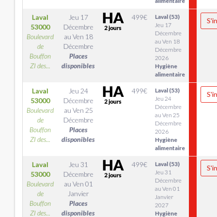
alimentaire
Laval
Jeu 17
499
€
Laval (53)
S'i
Jeu 17
53000
Décembre
Décembre
Boulevard
au
Ven 18
au Ven 18
de
Décembre
Décembre
Bouffon
Places
2026
ZI des...
disponibles
Hygiène
alimentaire
Laval
Jeu 24
499
€
Laval (53)
S'i
Jeu 24
53000
Décembre
Décembre
Boulevard
au
Ven 25
au Ven 25
de
Décembre
Décembre
Bouffon
Places
2026
ZI des...
disponibles
Hygiène
alimentaire
Laval
Jeu 31
499
€
Laval (53)
S'i
Jeu 31
53000
Décembre
Décembre
Boulevard
au
Ven 01
au Ven 01
de
Janvier
Janvier
Bouffon
Places
2027
ZI des...
disponibles
Hygiène