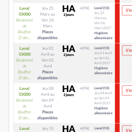
Laval
Jeu 25
499
€
Laval (53)
S'i
Jeu 25
53000
Mars
au
Mars au
Boulevard
Ven 26
Ven 26
de
Mars
Mars 2027
Bouffon
Places
Hygiène
ZI des...
disponibles
alimentaire
Laval
Jeu 01
499
€
Laval (53)
S'i
Jeu 01 Avril
53000
Avril
au
au Ven 02
Boulevard
Ven 02
Avril 2027
de
Avril
Hygiène
Bouffon
Places
alimentaire
ZI des...
disponibles
Laval
Jeu 08
499
€
Laval (53)
S'i
Jeu 08 Avril
53000
Avril
au
au Ven 09
Boulevard
Ven 09
Avril 2027
de
Avril
Hygiène
Bouffon
Places
alimentaire
ZI des...
disponibles
Laval
Jeu 15
499
€
Laval (53)
S'i