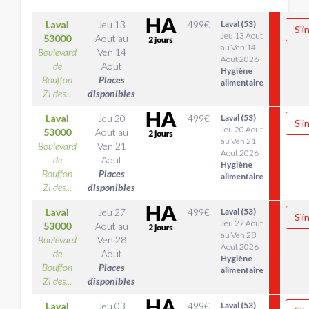
Laval
Jeu 13
499
€
Laval (53)
S'i
Jeu 13 Aout
53000
Aout
au
au Ven 14
Boulevard
Ven 14
Aout 2026
de
Aout
Hygiène
Bouffon
Places
alimentaire
ZI des...
disponibles
Laval
Jeu 20
499
€
Laval (53)
S'i
Jeu 20 Aout
53000
Aout
au
au Ven 21
Boulevard
Ven 21
Aout 2026
de
Aout
Hygiène
Bouffon
Places
alimentaire
ZI des...
disponibles
Laval
Jeu 27
499
€
Laval (53)
S'i
Jeu 27 Aout
53000
Aout
au
au Ven 28
Boulevard
Ven 28
Aout 2026
de
Aout
Hygiène
Bouffon
Places
alimentaire
ZI des...
disponibles
Laval
Jeu 03
499
€
Laval (53)