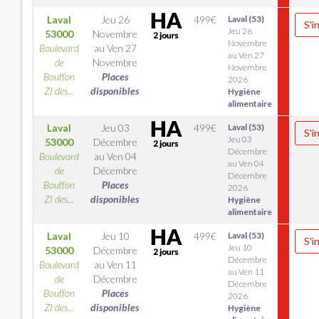
Laval
Jeu 26
499
€
Laval (53)
S'i
Jeu 26
53000
Novembre
Novembre
Boulevard
au
Ven 27
au Ven 27
de
Novembre
Novembre
Bouffon
Places
2026
ZI des...
disponibles
Hygiène
alimentaire
Laval
Jeu 03
499
€
Laval (53)
S'i
Jeu 03
53000
Décembre
Décembre
Boulevard
au
Ven 04
au Ven 04
de
Décembre
Décembre
Bouffon
Places
2026
ZI des...
disponibles
Hygiène
alimentaire
Laval
Jeu 10
499
€
Laval (53)
S'i
Jeu 10
53000
Décembre
Décembre
Boulevard
au
Ven 11
au Ven 11
de
Décembre
Décembre
Bouffon
Places
2026
ZI des...
disponibles
Hygiène