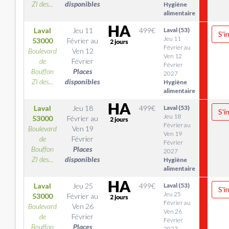
ZI des...
disponibles
Hygiène
alimentaire
Laval
Jeu 11
499
€
Laval (53)
S'i
Jeu 11
53000
Février
au
Février au
Boulevard
Ven 12
Ven 12
de
Février
Février
Bouffon
Places
2027
ZI des...
disponibles
Hygiène
alimentaire
Laval
Jeu 18
499
€
Laval (53)
S'i
Jeu 18
53000
Février
au
Février au
Boulevard
Ven 19
Ven 19
de
Février
Février
Bouffon
Places
2027
ZI des...
disponibles
Hygiène
alimentaire
Laval
Jeu 25
499
€
Laval (53)
S'i
Jeu 25
53000
Février
au
Février au
Boulevard
Ven 26
Ven 26
de
Février
Février
Bouffon
Places
2027