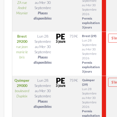
Septembre
ZA rue
au
Mer 30
au Mer 30
André
Septembre
Septembre
Meynier
Places
2026
disponibles
Permis
exploitation
3 jours
Brest
Lun 28
759
€
Brest (29)
S'i
Lun 28
29200
Septembre
Septembre
rue jean
au
Mer 30
au Mer 30
marie le
Septembre
Septembre
bris
Places
2026
disponibles
Permis
exploitation
3 jours
Quimper
Lun 28
759
€
Quimper
S'i
(29)
29000
Septembre
Lun 28
boulevard
au
Mer 30
Septembre
Dupleix
Septembre
au Mer 30
Places
Septembre
disponibles
2026
Permis
exploitation