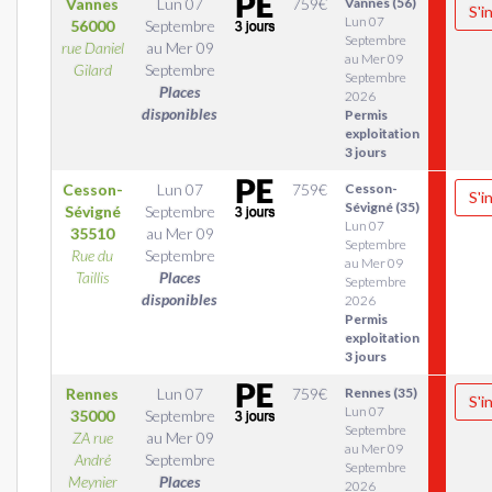
Vannes
Lun 07
759
€
Vannes (56)
S'i
Lun 07
56000
Septembre
Septembre
rue Daniel
au
Mer 09
au Mer 09
Gilard
Septembre
Septembre
Places
2026
disponibles
Permis
exploitation
3 jours
Cesson-
Lun 07
759
€
Cesson-
S'i
Sévigné (35)
Sévigné
Septembre
Lun 07
35510
au
Mer 09
Septembre
Rue du
Septembre
au Mer 09
Taillis
Places
Septembre
disponibles
2026
Permis
exploitation
3 jours
Rennes
Lun 07
759
€
Rennes (35)
S'i
Lun 07
35000
Septembre
Septembre
ZA rue
au
Mer 09
au Mer 09
André
Septembre
Septembre
Meynier
Places
2026