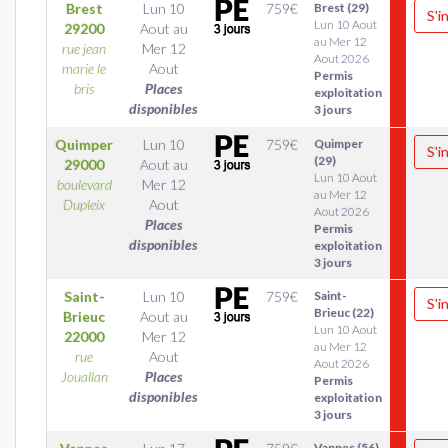
Brest
Lun 10
759
€
Brest (29)
S'i
Lun 10 Aout
29200
Aout
au
au Mer 12
rue jean
Mer 12
Aout 2026
marie le
Aout
Permis
bris
Places
exploitation
disponibles
3 jours
Quimper
Lun 10
759
€
Quimper
S'i
(29)
29000
Aout
au
Lun 10 Aout
boulevard
Mer 12
au Mer 12
Dupleix
Aout
Aout 2026
Places
Permis
disponibles
exploitation
3 jours
Saint-
Lun 10
759
€
Saint-
S'i
Brieuc (22)
Brieuc
Aout
au
Lun 10 Aout
22000
Mer 12
au Mer 12
rue
Aout
Aout 2026
Jouallan
Places
Permis
disponibles
exploitation
3 jours
Vannes (56)