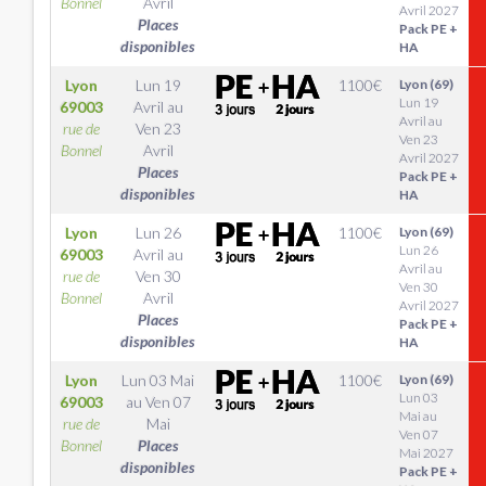
Bonnel
Avril
Avril 2027
Places
Pack PE +
disponibles
HA
Lyon
Lun 19
1100
€
Lyon (69)
Lun 19
69003
Avril
au
Avril au
rue de
Ven 23
Ven 23
Bonnel
Avril
Avril 2027
Places
Pack PE +
disponibles
HA
Lyon
Lun 26
1100
€
Lyon (69)
Lun 26
69003
Avril
au
Avril au
rue de
Ven 30
Ven 30
Bonnel
Avril
Avril 2027
Places
Pack PE +
disponibles
HA
Lyon
Lun 03 Mai
1100
€
Lyon (69)
Lun 03
69003
au
Ven 07
Mai au
rue de
Mai
Ven 07
Bonnel
Places
Mai 2027
disponibles
Pack PE +