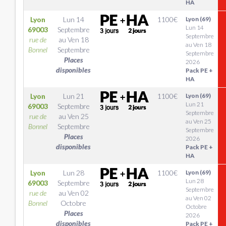
HA
Lyon
Lun 14
1100
€
Lyon (69)
Lun 14
69003
Septembre
Septembre
rue de
au
Ven 18
au Ven 18
Bonnel
Septembre
Septembre
Places
2026
disponibles
Pack PE +
HA
Lyon
Lun 21
1100
€
Lyon (69)
Lun 21
69003
Septembre
Septembre
rue de
au
Ven 25
au Ven 25
Bonnel
Septembre
Septembre
Places
2026
disponibles
Pack PE +
HA
Lyon
Lun 28
1100
€
Lyon (69)
Lun 28
69003
Septembre
Septembre
rue de
au
Ven 02
au Ven 02
Bonnel
Octobre
Octobre
Places
2026
disponibles
Pack PE +