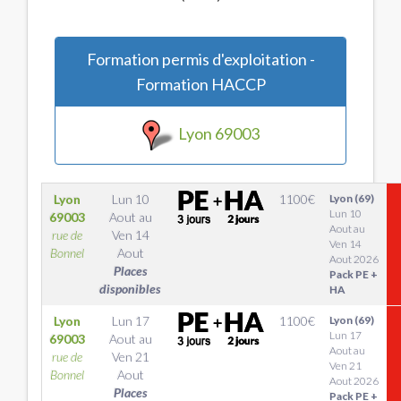
Formation permis d'exploitation -
Formation HACCP
Lyon 69003
Lyon
Lun 10
1100
€
Lyon (69)
Lun 10
69003
Aout
au
Aout au
rue de
Ven 14
Ven 14
Bonnel
Aout
Aout 2026
Places
Pack PE +
disponibles
HA
Lyon
Lun 17
1100
€
Lyon (69)
Lun 17
69003
Aout
au
Aout au
rue de
Ven 21
Ven 21
Bonnel
Aout
Aout 2026
Places
Pack PE +