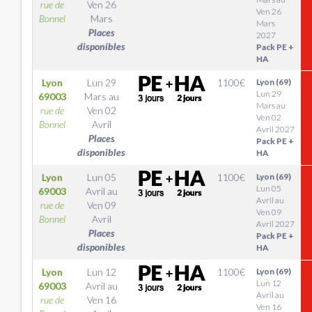
rue de
Ven 26
Ven 26
Bonnel
Mars
Mars
Places
2027
disponibles
Pack PE +
HA
Lyon
Lun 29
1100
€
Lyon (69)
Lun 29
69003
Mars
au
Mars au
rue de
Ven 02
Ven 02
Bonnel
Avril
Avril 2027
Places
Pack PE +
disponibles
HA
Lyon
Lun 05
1100
€
Lyon (69)
Lun 05
69003
Avril
au
Avril au
rue de
Ven 09
Ven 09
Bonnel
Avril
Avril 2027
Places
Pack PE +
disponibles
HA
Lyon
Lun 12
1100
€
Lyon (69)
Lun 12
69003
Avril
au
Avril au
rue de
Ven 16
Ven 16