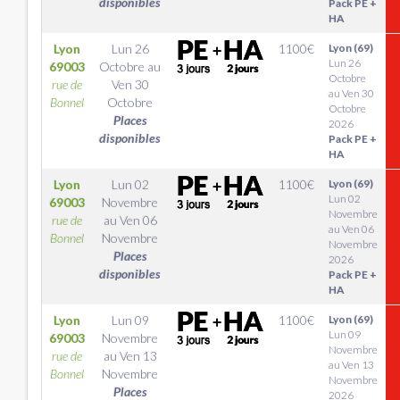
disponibles
Pack PE +
HA
Lyon
Lun 26
1100
€
Lyon (69)
Lun 26
69003
Octobre
au
Octobre
rue de
Ven 30
au Ven 30
Bonnel
Octobre
Octobre
Places
2026
disponibles
Pack PE +
HA
Lyon
Lun 02
1100
€
Lyon (69)
Lun 02
69003
Novembre
Novembre
rue de
au
Ven 06
au Ven 06
Bonnel
Novembre
Novembre
Places
2026
disponibles
Pack PE +
HA
Lyon
Lun 09
1100
€
Lyon (69)
Lun 09
69003
Novembre
Novembre
rue de
au
Ven 13
au Ven 13
Bonnel
Novembre
Novembre
Places
2026