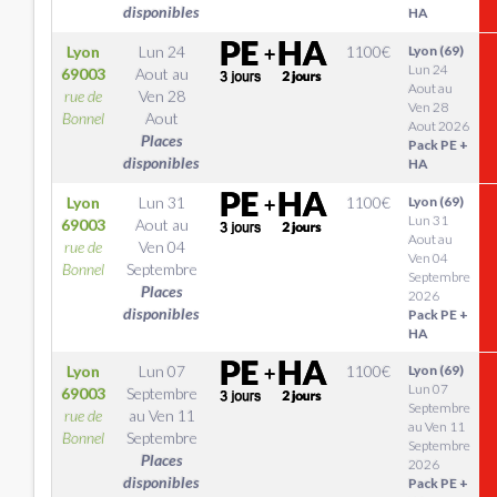
disponibles
HA
Lyon
Lun 24
1100
€
Lyon (69)
Lun 24
69003
Aout
au
Aout au
rue de
Ven 28
Ven 28
Bonnel
Aout
Aout 2026
Places
Pack PE +
disponibles
HA
Lyon
Lun 31
1100
€
Lyon (69)
Lun 31
69003
Aout
au
Aout au
rue de
Ven 04
Ven 04
Bonnel
Septembre
Septembre
Places
2026
disponibles
Pack PE +
HA
Lyon
Lun 07
1100
€
Lyon (69)
Lun 07
69003
Septembre
Septembre
rue de
au
Ven 11
au Ven 11
Bonnel
Septembre
Septembre
Places
2026
disponibles
Pack PE +