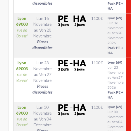
disponibles
Pack PE +
HA
Lyon
Lun 16
1100
€
Lyon (69)
Lun 16
69003
Novembre
Novembre
rue de
au
Ven 20
au Ven 20
Bonnel
Novembre
Novembre
Places
2026
disponibles
Pack PE +
HA
Lyon
Lun 23
1100
€
Lyon (69)
Lun 23
69003
Novembre
Novembre
rue de
au
Ven 27
au Ven 27
Bonnel
Novembre
Novembre
Places
2026
disponibles
Pack PE +
HA
Lyon
Lun 30
1100
€
Lyon (69)
Lun 30
69003
Novembre
Novembre
rue de
au
Ven 04
au Ven 04
Bonnel
Décembre
Décembre
Places