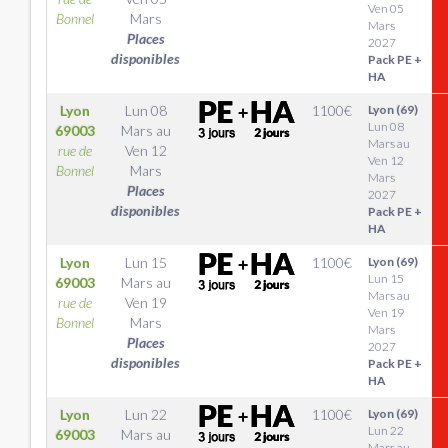
Ven 05
Bonnel
Mars
Mars
Places
2027
disponibles
Pack PE +
HA
Lyon
Lun 08
1100
€
Lyon (69)
Lun 08
69003
Mars
au
Mars au
rue de
Ven 12
Ven 12
Bonnel
Mars
Mars
Places
2027
disponibles
Pack PE +
HA
Lyon
Lun 15
1100
€
Lyon (69)
Lun 15
69003
Mars
au
Mars au
rue de
Ven 19
Ven 19
Bonnel
Mars
Mars
Places
2027
disponibles
Pack PE +
HA
Lyon
Lun 22
1100
€
Lyon (69)
Lun 22
69003
Mars
au
Mars au