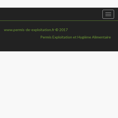
Togg
navi
www.permis-de-exploitation.fr © 2017
Permis Exploitation et Hygiène Alimentaire