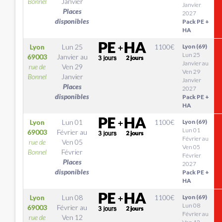
Bonnel
Janvier
Janvier
Places
2027
disponibles
Pack PE +
HA
Lyon
Lun 25
1100
€
Lyon (69)
Lun 25
69003
Janvier
au
Janvier au
rue de
Ven 29
Ven 29
Bonnel
Janvier
Janvier
Places
2027
disponibles
Pack PE +
HA
Lyon
Lun 01
1100
€
Lyon (69)
Lun 01
69003
Février
au
Février au
rue de
Ven 05
Ven 05
Bonnel
Février
Février
Places
2027
disponibles
Pack PE +
HA
Lyon
Lun 08
1100
€
Lyon (69)
Lun 08
69003
Février
au
Février au
rue de
Ven 12