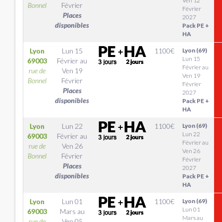
Ven 12
Bonnel
Février
Février
Places
2027
disponibles
Pack PE +
HA
Lyon
Lun 15
1100
€
Lyon (69)
Lun 15
69003
Février
au
Février au
rue de
Ven 19
Ven 19
Bonnel
Février
Février
Places
2027
disponibles
Pack PE +
HA
Lyon
Lun 22
1100
€
Lyon (69)
Lun 22
69003
Février
au
Février au
rue de
Ven 26
Ven 26
Bonnel
Février
Février
Places
2027
disponibles
Pack PE +
HA
Lyon
Lun 01
1100
€
Lyon (69)
Lun 01
69003
Mars
au
Mars au
rue de
Ven 05