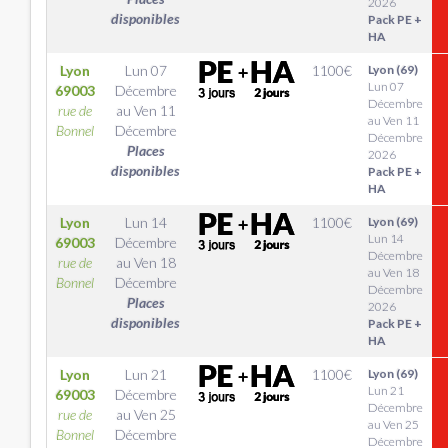
2026
disponibles
Pack PE +
HA
Lyon
Lun 07
1100
€
Lyon (69)
Lun 07
69003
Décembre
Décembre
rue de
au
Ven 11
au Ven 11
Bonnel
Décembre
Décembre
Places
2026
disponibles
Pack PE +
HA
Lyon
Lun 14
1100
€
Lyon (69)
Lun 14
69003
Décembre
Décembre
rue de
au
Ven 18
au Ven 18
Bonnel
Décembre
Décembre
Places
2026
disponibles
Pack PE +
HA
Lyon
Lun 21
1100
€
Lyon (69)
Lun 21
69003
Décembre
Décembre
rue de
au
Ven 25
au Ven 25
Bonnel
Décembre
Décembre