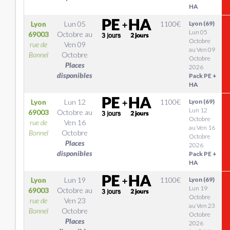
HA
Lyon
Lun 05
1100
€
Lyon (69)
Lun 05
69003
Octobre
au
Octobre
rue de
Ven 09
au Ven 09
Bonnel
Octobre
Octobre
Places
2026
disponibles
Pack PE +
HA
Lyon
Lun 12
1100
€
Lyon (69)
Lun 12
69003
Octobre
au
Octobre
rue de
Ven 16
au Ven 16
Bonnel
Octobre
Octobre
Places
2026
disponibles
Pack PE +
HA
Lyon
Lun 19
1100
€
Lyon (69)
Lun 19
69003
Octobre
au
Octobre
rue de
Ven 23
au Ven 23
Bonnel
Octobre
Octobre
Places
2026