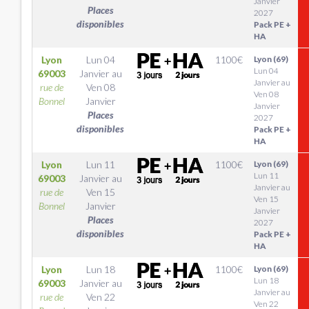
Janvier
Places
2027
disponibles
Pack PE +
HA
Lyon
Lun 04
1100
€
Lyon (69)
Lun 04
69003
Janvier
au
Janvier au
rue de
Ven 08
Ven 08
Bonnel
Janvier
Janvier
Places
2027
disponibles
Pack PE +
HA
Lyon
Lun 11
1100
€
Lyon (69)
Lun 11
69003
Janvier
au
Janvier au
rue de
Ven 15
Ven 15
Bonnel
Janvier
Janvier
Places
2027
disponibles
Pack PE +
HA
Lyon
Lun 18
1100
€
Lyon (69)
Lun 18
69003
Janvier
au
Janvier au
rue de
Ven 22
Ven 22