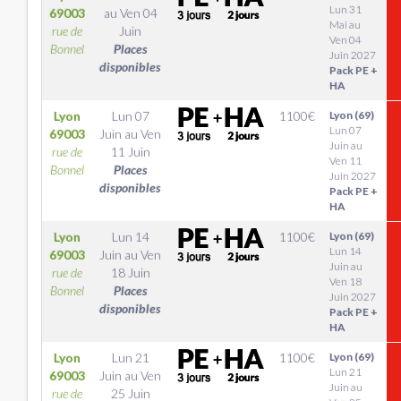
Lun 31
69003
au
Ven 04
Mai au
rue de
Juin
Ven 04
Bonnel
Places
Juin 2027
disponibles
Pack PE +
HA
Lyon
Lun 07
1100
€
Lyon (69)
Lun 07
69003
Juin
au
Ven
Juin au
rue de
11 Juin
Ven 11
Bonnel
Places
Juin 2027
disponibles
Pack PE +
HA
Lyon
Lun 14
1100
€
Lyon (69)
Lun 14
69003
Juin
au
Ven
Juin au
rue de
18 Juin
Ven 18
Bonnel
Places
Juin 2027
disponibles
Pack PE +
HA
Lyon
Lun 21
1100
€
Lyon (69)
Lun 21
69003
Juin
au
Ven
Juin au
rue de
25 Juin