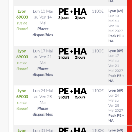
HA
Lyon
Lun 10 Mai
1100
€
Lyon (69)
Lun 10
69003
au
Ven 14
Mai au
rue de
Mai
Ven 14
Bonnel
Places
Mai 2027
disponibles
Pack PE +
HA
Lyon
Lun 17 Mai
1100
€
Lyon (69)
Lun 17
69003
au
Ven 21
Mai au
rue de
Mai
Ven 21
Bonnel
Places
Mai 2027
disponibles
Pack PE +
HA
Lyon
Lun 24 Mai
1100
€
Lyon (69)
Lun 24
69003
au
Ven 28
Mai au
rue de
Mai
Ven 28
Bonnel
Places
Mai 2027
disponibles
Pack PE +
HA
Lyon
Lun 31 Mai
1100
€
Lyon (69)