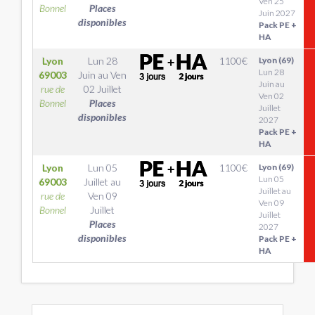
Ven 25
Bonnel
Places
Juin 2027
disponibles
Pack PE +
HA
Lyon
Lun 28
1100
€
Lyon (69)
Lun 28
69003
Juin
au
Ven
Juin au
rue de
02 Juillet
Ven 02
Bonnel
Places
Juillet
disponibles
2027
Pack PE +
HA
Lyon
Lun 05
1100
€
Lyon (69)
Lun 05
69003
Juillet
au
Juillet au
rue de
Ven 09
Ven 09
Bonnel
Juillet
Juillet
Places
2027
disponibles
Pack PE +
HA