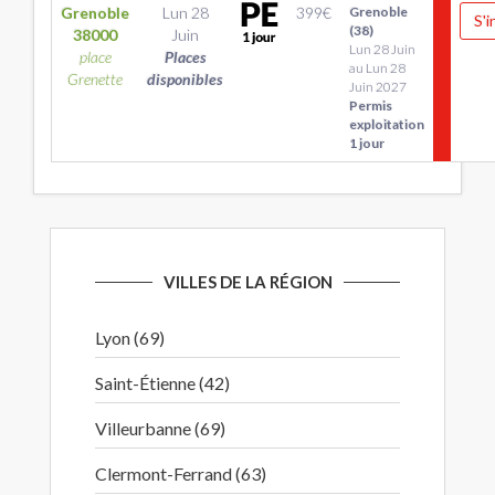
Grenoble
Lun 28
399
€
Grenoble
S'i
(38)
38000
Juin
Lun 28 Juin
place
Places
au Lun 28
Grenette
disponibles
Juin 2027
Permis
exploitation
1 jour
VILLES DE LA RÉGION
Lyon (69)
Saint-Étienne (42)
Villeurbanne (69)
Clermont-Ferrand (63)