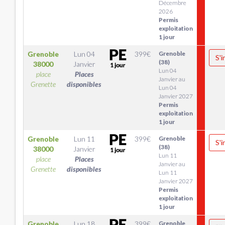
Décembre
2026
Permis
exploitation
1 jour
Grenoble
Lun 04
399
€
Grenoble
S'i
(38)
38000
Janvier
Lun 04
place
Places
Janvier au
Grenette
disponibles
Lun 04
Janvier 2027
Permis
exploitation
1 jour
Grenoble
Lun 11
399
€
Grenoble
S'i
(38)
38000
Janvier
Lun 11
place
Places
Janvier au
Grenette
disponibles
Lun 11
Janvier 2027
Permis
exploitation
1 jour
Grenoble
Lun 18
399
€
Grenoble