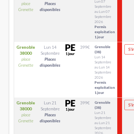
Lun 07
place
Places
Septembre
Grenette
disponibles
au Lun 07
Septembre
2026
Permis
exploitation
1 jour
Grenoble
Lun 14
399
€
Grenoble
S'i
(38)
38000
Septembre
Lun 14
place
Places
Septembre
Grenette
disponibles
au Lun 14
Septembre
2026
Permis
exploitation
1 jour
Grenoble
Lun 21
399
€
Grenoble
S'i
(38)
38000
Septembre
Lun 21
place
Places
Septembre
Grenette
disponibles
au Lun 21
Septembre
2026