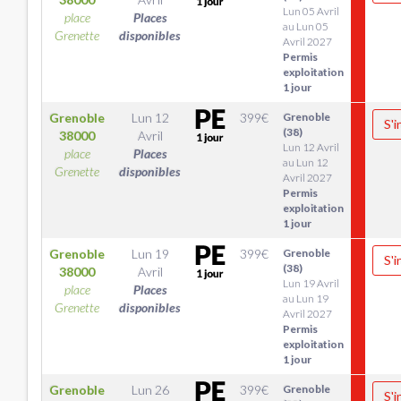
Lun 05 Avril
place
Places
au Lun 05
Grenette
disponibles
Avril 2027
Permis
exploitation
1 jour
Grenoble
Lun 12
399
€
Grenoble
S'i
(38)
38000
Avril
Lun 12 Avril
place
Places
au Lun 12
Grenette
disponibles
Avril 2027
Permis
exploitation
1 jour
Grenoble
Lun 19
399
€
Grenoble
S'i
(38)
38000
Avril
Lun 19 Avril
place
Places
au Lun 19
Grenette
disponibles
Avril 2027
Permis
exploitation
1 jour
Grenoble
Lun 26
399
€
Grenoble
S'i