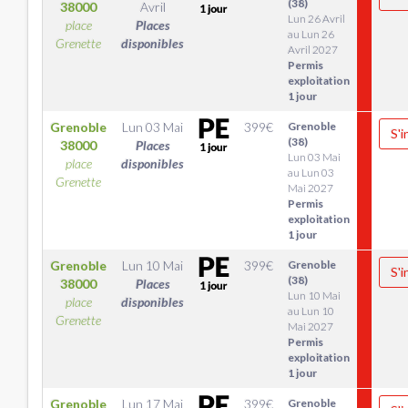
(38)
38000
Avril
Lun 26 Avril
place
Places
au Lun 26
Grenette
disponibles
Avril 2027
Permis
exploitation
1 jour
Grenoble
Lun 03 Mai
399
€
Grenoble
S'i
(38)
38000
Places
Lun 03 Mai
place
disponibles
au Lun 03
Grenette
Mai 2027
Permis
exploitation
1 jour
Grenoble
Lun 10 Mai
399
€
Grenoble
S'i
(38)
38000
Places
Lun 10 Mai
place
disponibles
au Lun 10
Grenette
Mai 2027
Permis
exploitation
1 jour
Grenoble
Lun 17 Mai
399
€
Grenoble