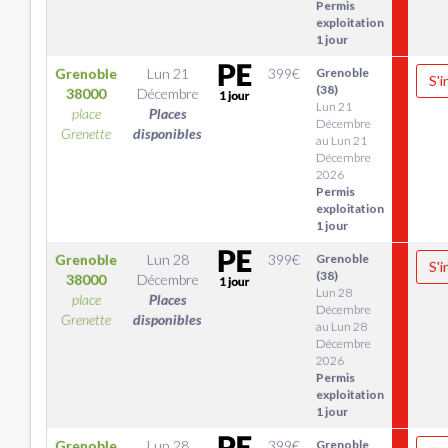
Permis
exploitation
1 jour
Grenoble
Lun 21
399
€
Grenoble
S'i
(38)
38000
Décembre
Lun 21
place
Places
Décembre
Grenette
disponibles
au Lun 21
Décembre
2026
Permis
exploitation
1 jour
Grenoble
Lun 28
399
€
Grenoble
S'i
(38)
38000
Décembre
Lun 28
place
Places
Décembre
Grenette
disponibles
au Lun 28
Décembre
2026
Permis
exploitation
1 jour
Grenoble
Lun 28
399
€
Grenoble