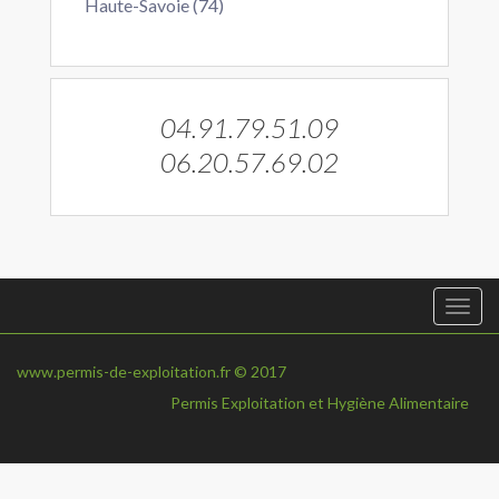
Haute-Savoie (74)
04.91.79.51.09
06.20.57.69.02
Togg
navi
www.permis-de-exploitation.fr © 2017
Permis Exploitation et Hygiène Alimentaire