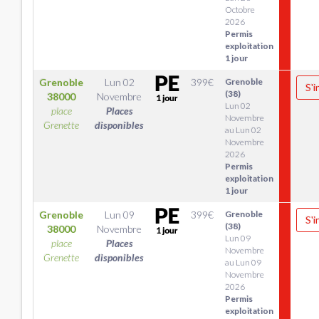
Octobre
2026
Permis
exploitation
1 jour
Grenoble
Lun 02
399
€
Grenoble
S'i
(38)
38000
Novembre
Lun 02
place
Places
Novembre
Grenette
disponibles
au Lun 02
Novembre
2026
Permis
exploitation
1 jour
Grenoble
Lun 09
399
€
Grenoble
S'i
(38)
38000
Novembre
Lun 09
place
Places
Novembre
Grenette
disponibles
au Lun 09
Novembre
2026
Permis
exploitation