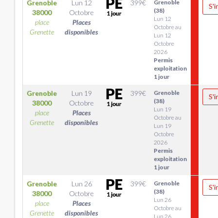
Grenoble
Lun 12
399
€
Grenoble
S'i
(38)
38000
Octobre
Lun 12
place
Places
Octobre au
Grenette
disponibles
Lun 12
Octobre
2026
Permis
exploitation
1 jour
Grenoble
Lun 19
399
€
Grenoble
S'i
(38)
38000
Octobre
Lun 19
place
Places
Octobre au
Grenette
disponibles
Lun 19
Octobre
2026
Permis
exploitation
1 jour
Grenoble
Lun 26
399
€
Grenoble
S'i
(38)
38000
Octobre
Lun 26
place
Places
Octobre au
Grenette
disponibles
Lun 26