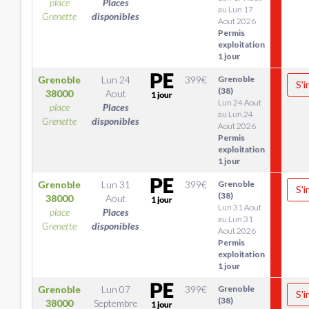
place
Places
au Lun 17
Grenette
disponibles
Aout 2026
Permis
exploitation
1 jour
Grenoble
Lun 24
399
€
Grenoble
S'i
(38)
38000
Aout
Lun 24 Aout
place
Places
au Lun 24
Grenette
disponibles
Aout 2026
Permis
exploitation
1 jour
Grenoble
Lun 31
399
€
Grenoble
S'i
(38)
38000
Aout
Lun 31 Aout
place
Places
au Lun 31
Grenette
disponibles
Aout 2026
Permis
exploitation
1 jour
Grenoble
Lun 07
399
€
Grenoble
S'i
(38)
38000
Septembre