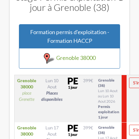
jour à Grenoble (38)
Formation permis d'exploitation -
Formation HACCP
Grenoble 38000
Grenoble
Lun 10
399
€
Grenoble
S'i
(38)
38000
Aout
Lun 10 Aout
place
Places
au Lun 10
Grenette
disponibles
Aout 2026
Permis
exploitation
1 jour
Grenoble
Lun 17
399
€
Grenoble
S'i
(38)
38000
Aout
Lun 17 Aout