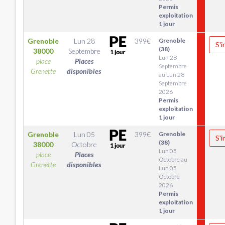
Permis
exploitation
1 jour
Grenoble
Lun 28
399
€
Grenoble
S'i
(38)
38000
Septembre
Lun 28
place
Places
Septembre
Grenette
disponibles
au Lun 28
Septembre
2026
Permis
exploitation
1 jour
Grenoble
Lun 05
399
€
Grenoble
S'i
(38)
38000
Octobre
Lun 05
place
Places
Octobre au
Grenette
disponibles
Lun 05
Octobre
2026
Permis
exploitation
1 jour