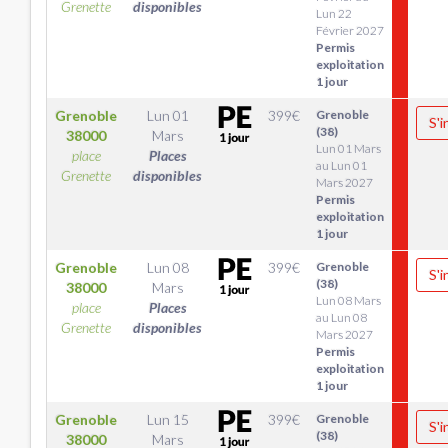
Grenette
disponibles
Lun 22
Février 2027
Permis
exploitation
1 jour
Grenoble
Lun 01
399
€
Grenoble
S'i
(38)
38000
Mars
Lun 01 Mars
place
Places
au Lun 01
Grenette
disponibles
Mars 2027
Permis
exploitation
1 jour
Grenoble
Lun 08
399
€
Grenoble
S'i
(38)
38000
Mars
Lun 08 Mars
place
Places
au Lun 08
Grenette
disponibles
Mars 2027
Permis
exploitation
1 jour
Grenoble
Lun 15
399
€
Grenoble
S'i
(38)
38000
Mars