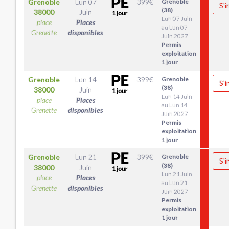
Grenoble
Lun 07
399
€
Grenoble
S'i
(38)
38000
Juin
Lun 07 Juin
place
Places
au Lun 07
Grenette
disponibles
Juin 2027
Permis
exploitation
1 jour
Grenoble
Lun 14
399
€
Grenoble
S'i
(38)
38000
Juin
Lun 14 Juin
place
Places
au Lun 14
Grenette
disponibles
Juin 2027
Permis
exploitation
1 jour
Grenoble
Lun 21
399
€
Grenoble
S'i
(38)
38000
Juin
Lun 21 Juin
place
Places
au Lun 21
Grenette
disponibles
Juin 2027
Permis
exploitation
1 jour