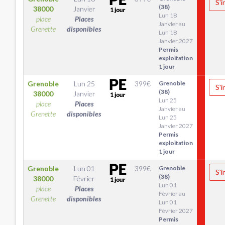
S'i
(38)
38000
Janvier
Lun 18
place
Places
Janvier au
Grenette
disponibles
Lun 18
Janvier 2027
Permis
exploitation
1 jour
Grenoble
Lun 25
399
€
Grenoble
S'i
(38)
38000
Janvier
Lun 25
place
Places
Janvier au
Grenette
disponibles
Lun 25
Janvier 2027
Permis
exploitation
1 jour
Grenoble
Lun 01
399
€
Grenoble
S'i
(38)
38000
Février
Lun 01
place
Places
Février au
Grenette
disponibles
Lun 01
Février 2027
Permis