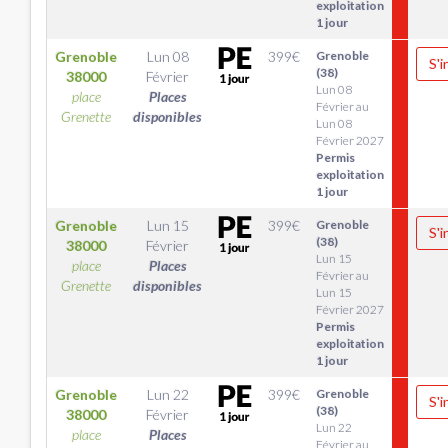
exploitation
1 jour
Grenoble
Lun 08
399
€
Grenoble
S'i
(38)
38000
Février
Lun 08
place
Places
Février au
Grenette
disponibles
Lun 08
Février 2027
Permis
exploitation
1 jour
Grenoble
Lun 15
399
€
Grenoble
S'i
(38)
38000
Février
Lun 15
place
Places
Février au
Grenette
disponibles
Lun 15
Février 2027
Permis
exploitation
1 jour
Grenoble
Lun 22
399
€
Grenoble
S'i
(38)
38000
Février
Lun 22
place
Places
Février au