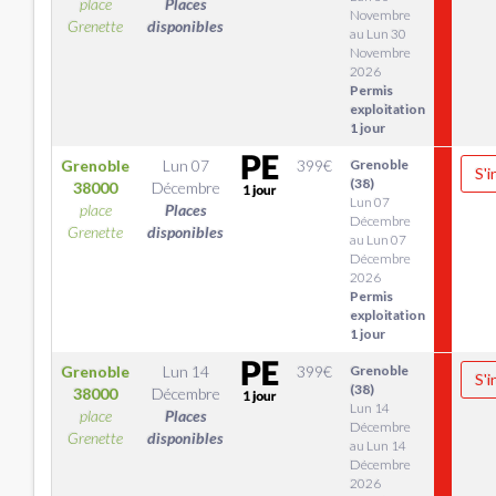
place
Places
Novembre
Grenette
disponibles
au Lun 30
Novembre
2026
Permis
exploitation
1 jour
Grenoble
Lun 07
399
€
Grenoble
S'i
(38)
38000
Décembre
Lun 07
place
Places
Décembre
Grenette
disponibles
au Lun 07
Décembre
2026
Permis
exploitation
1 jour
Grenoble
Lun 14
399
€
Grenoble
S'i
(38)
38000
Décembre
Lun 14
place
Places
Décembre
Grenette
disponibles
au Lun 14
Décembre
2026