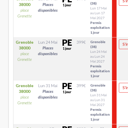
S'i
(38)
38000
Places
Lun 17 Mai
place
disponibles
au Lun 17
Grenette
Mai 2027
Permis
exploitation
1 jour
Grenoble
Lun 24 Mai
399
€
Grenoble
S'i
(38)
38000
Places
Lun 24 Mai
place
disponibles
au Lun 24
Grenette
Mai 2027
Permis
exploitation
1 jour
Grenoble
Lun 31 Mai
399
€
Grenoble
S'i
(38)
38000
Places
Lun 31 Mai
place
disponibles
au Lun 31
Grenette
Mai 2027
Permis
exploitation
1 jour