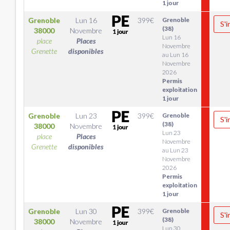
1 jour
Grenoble
Lun 16
399
€
Grenoble
S'i
(38)
38000
Novembre
Lun 16
place
Places
Novembre
Grenette
disponibles
au Lun 16
Novembre
2026
Permis
exploitation
1 jour
Grenoble
Lun 23
399
€
Grenoble
S'i
(38)
38000
Novembre
Lun 23
place
Places
Novembre
Grenette
disponibles
au Lun 23
Novembre
2026
Permis
exploitation
1 jour
Grenoble
Lun 30
399
€
Grenoble
S'i
(38)
38000
Novembre
Lun 30