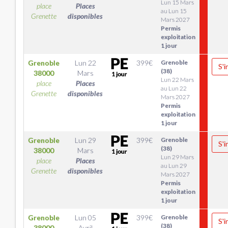
Lun 15 Mars
place
Places
au Lun 15
Grenette
disponibles
Mars 2027
Permis
exploitation
1 jour
Grenoble
Lun 22
399
€
Grenoble
S'i
(38)
38000
Mars
Lun 22 Mars
place
Places
au Lun 22
Grenette
disponibles
Mars 2027
Permis
exploitation
1 jour
Grenoble
Lun 29
399
€
Grenoble
S'i
(38)
38000
Mars
Lun 29 Mars
place
Places
au Lun 29
Grenette
disponibles
Mars 2027
Permis
exploitation
1 jour
Grenoble
Lun 05
399
€
Grenoble
S'i
(38)
38000
Avril