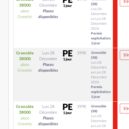
S'i
(38)
38000
Décembre
Lun 28
place
Places
Décembre
Grenette
disponibles
au Lun 28
Décembre
2026
Permis
exploitation
1 jour
Grenoble
Lun 28
399
€
Grenoble
S'i
(38)
38000
Décembre
Lun 28
place
Places
Décembre
Grenette
disponibles
au Lun 28
Décembre
2026
Permis
exploitation
1 jour
Grenoble
Lun 28
399
€
Grenoble
S'i
(38)
38000
Décembre
Lun 28
place
Places
Décembre
Grenette
disponibles
au Lun 28