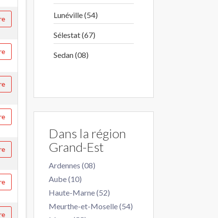
Lunéville (54)
re
Sélestat (67)
re
Sedan (08)
re
re
Dans la région
Grand-Est
re
Ardennes (08)
Aube (10)
re
Haute-Marne (52)
Meurthe-et-Moselle (54)
re