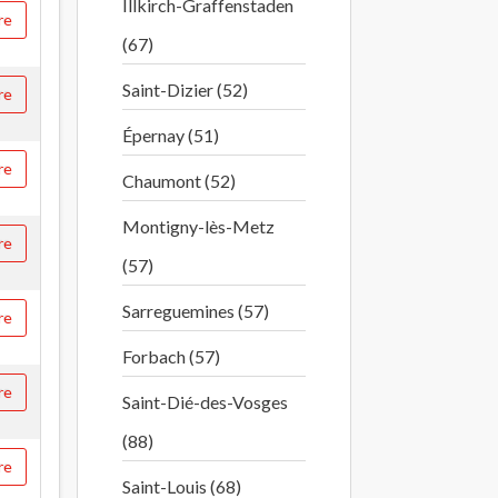
Illkirch-Graffenstaden
re
(67)
Saint-Dizier (52)
re
Épernay (51)
re
Chaumont (52)
Montigny-lès-Metz
re
(57)
Sarreguemines (57)
re
Forbach (57)
re
Saint-Dié-des-Vosges
(88)
re
Saint-Louis (68)