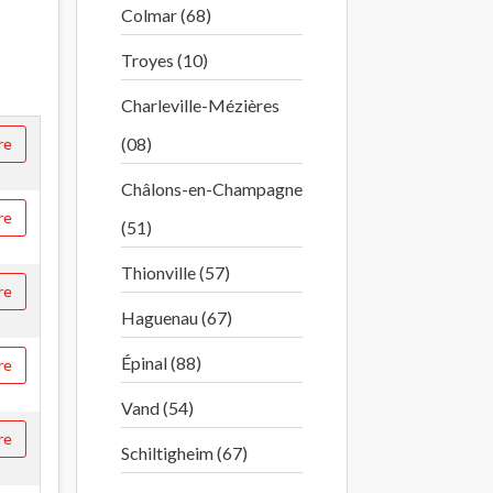
Colmar (68)
Troyes (10)
Charleville-Mézières
(08)
re
Châlons-en-Champagne
re
(51)
Thionville (57)
re
Haguenau (67)
Épinal (88)
re
Vand (54)
re
Schiltigheim (67)