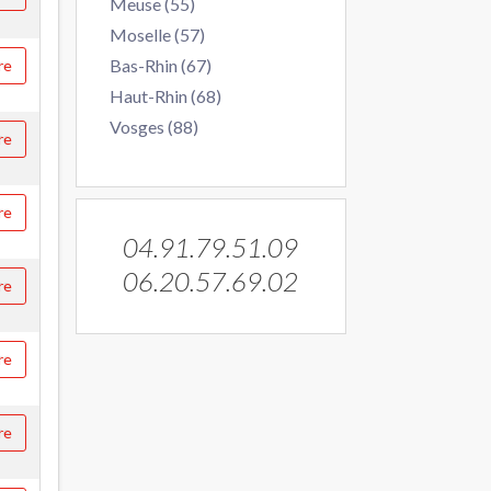
Meuse (55)
Moselle (57)
Bas-Rhin (67)
re
Haut-Rhin (68)
Vosges (88)
re
re
04.91.79.51.09
06.20.57.69.02
re
re
re