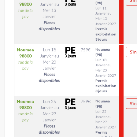
S'in
(98)
98800
Janvier
au
Lun 11
rue de la
Mer 13
Janvier au
pay
Janvier
Mer 13
Places
Janvier 2027
disponibles
Permis
exploitation
3 jours
Noumea
Lun 18
759
€
Noumea
S'in
(98)
98800
Janvier
au
Lun 18
rue de la
Mer 20
Janvier au
pay
Janvier
Mer 20
Places
Janvier 2027
disponibles
Permis
exploitation
3 jours
Noumea
Lun 25
759
€
Noumea
S'in
(98)
98800
Janvier
au
Lun 25
rue de la
Mer 27
Janvier au
pay
Janvier
Mer 27
Places
Janvier 2027
disponibles
Permis