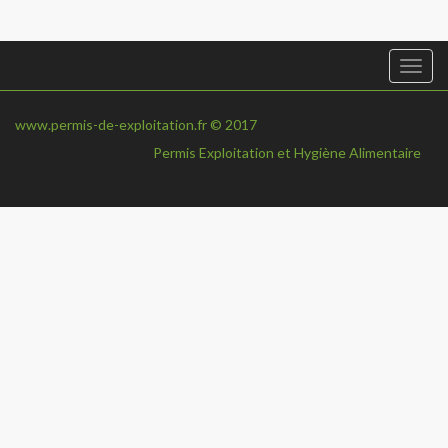
Togg
navi
www.permis-de-exploitation.fr © 2017
Permis Exploitation et Hygiène Alimentaire