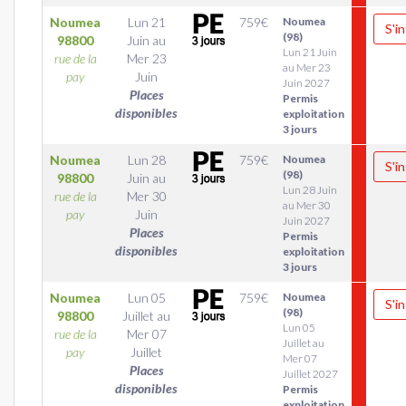
Noumea
Lun 21
759
€
Noumea
S'in
(98)
98800
Juin
au
Lun 21 Juin
rue de la
Mer 23
au Mer 23
pay
Juin
Juin 2027
Places
Permis
disponibles
exploitation
3 jours
Noumea
Lun 28
759
€
Noumea
S'in
(98)
98800
Juin
au
Lun 28 Juin
rue de la
Mer 30
au Mer 30
pay
Juin
Juin 2027
Places
Permis
disponibles
exploitation
3 jours
Noumea
Lun 05
759
€
Noumea
S'in
(98)
98800
Juillet
au
Lun 05
rue de la
Mer 07
Juillet au
pay
Juillet
Mer 07
Places
Juillet 2027
disponibles
Permis
exploitation