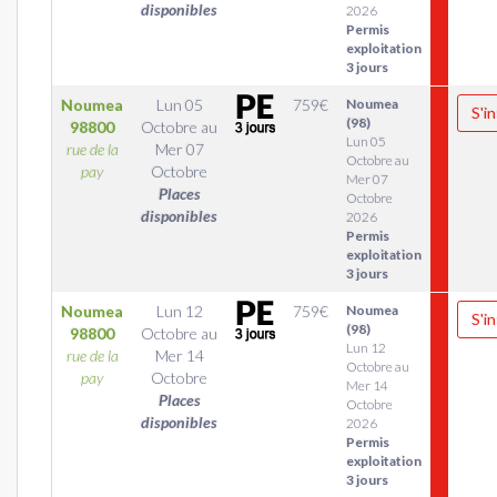
disponibles
2026
Permis
exploitation
3 jours
Noumea
Lun 05
759
€
Noumea
S'in
(98)
98800
Octobre
au
Lun 05
rue de la
Mer 07
Octobre au
pay
Octobre
Mer 07
Places
Octobre
disponibles
2026
Permis
exploitation
3 jours
Noumea
Lun 12
759
€
Noumea
S'in
(98)
98800
Octobre
au
Lun 12
rue de la
Mer 14
Octobre au
pay
Octobre
Mer 14
Places
Octobre
disponibles
2026
Permis
exploitation
3 jours