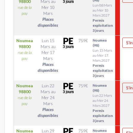
(98)
98800
Mars
au
Lun 08 Mars
rue de la
Mer 10
au Mer 10
pay
Mars
Mars 2027
Places
Permis
disponibles
exploitation
3 jours
Noumea
Lun 15
759
€
Noumea
S'in
(98)
98800
Mars
au
Lun 15 Mars
rue de la
Mer 17
au Mer 17
pay
Mars
Mars 2027
Places
Permis
disponibles
exploitation
3 jours
Noumea
Lun 22
759
€
Noumea
S'in
(98)
98800
Mars
au
Lun 22 Mars
rue de la
Mer 24
au Mer 24
pay
Mars
Mars 2027
Places
Permis
disponibles
exploitation
3 jours
Noumea
Lun 29
759
€
Noumea
S'in