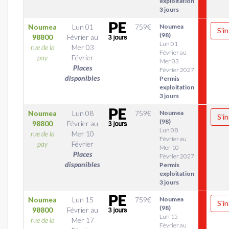
exploitation
3 jours
Noumea
Lun 01
759
€
Noumea
S'in
(98)
98800
Février
au
Lun 01
rue de la
Mer 03
Février au
pay
Février
Mer 03
Places
Février 2027
disponibles
Permis
exploitation
3 jours
Noumea
Lun 08
759
€
Noumea
S'in
(98)
98800
Février
au
Lun 08
rue de la
Mer 10
Février au
pay
Février
Mer 10
Places
Février 2027
disponibles
Permis
exploitation
3 jours
Noumea
Lun 15
759
€
Noumea
S'in
(98)
98800
Février
au
Lun 15
rue de la
Mer 17
Février au