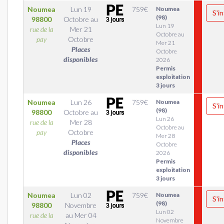
Noumea
Lun 19
759
€
Noumea
S'in
(98)
98800
Octobre
au
Lun 19
rue de la
Mer 21
Octobre au
pay
Octobre
Mer 21
Places
Octobre
disponibles
2026
Permis
exploitation
3 jours
Noumea
Lun 26
759
€
Noumea
S'in
(98)
98800
Octobre
au
Lun 26
rue de la
Mer 28
Octobre au
pay
Octobre
Mer 28
Places
Octobre
disponibles
2026
Permis
exploitation
3 jours
Noumea
Lun 02
759
€
Noumea
S'in
(98)
98800
Novembre
Lun 02
rue de la
au
Mer 04
Novembre