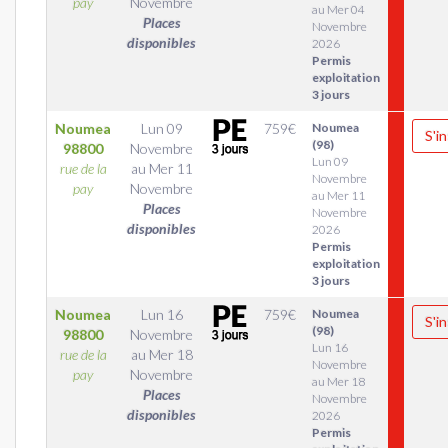
pay
Novembre
au Mer 04
Places
Novembre
disponibles
2026
Permis
exploitation
3 jours
Noumea
Lun 09
759
€
Noumea
S'in
(98)
98800
Novembre
Lun 09
rue de la
au
Mer 11
Novembre
pay
Novembre
au Mer 11
Places
Novembre
disponibles
2026
Permis
exploitation
3 jours
Noumea
Lun 16
759
€
Noumea
S'in
(98)
98800
Novembre
Lun 16
rue de la
au
Mer 18
Novembre
pay
Novembre
au Mer 18
Places
Novembre
disponibles
2026
Permis