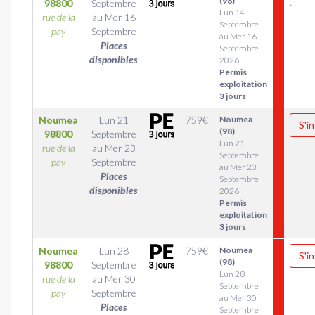
(98)
98800
Septembre
Lun 14
rue de la
au
Mer 16
Septembre
pay
Septembre
au Mer 16
Places
Septembre
disponibles
2026
Permis
exploitation
3 jours
Noumea
Lun 21
759
€
Noumea
S'in
(98)
98800
Septembre
Lun 21
rue de la
au
Mer 23
Septembre
pay
Septembre
au Mer 23
Places
Septembre
disponibles
2026
Permis
exploitation
3 jours
Noumea
Lun 28
759
€
Noumea
S'in
(98)
98800
Septembre
Lun 28
rue de la
au
Mer 30
Septembre
pay
Septembre
au Mer 30
Places
Septembre