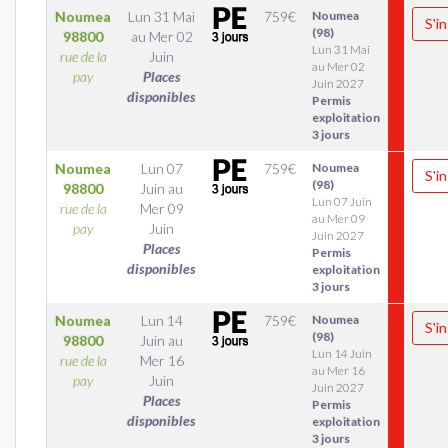
Noumea
Lun 31 Mai
759
€
Noumea
S'in
(98)
98800
au
Mer 02
Lun 31 Mai
rue de la
Juin
au Mer 02
pay
Places
Juin 2027
disponibles
Permis
exploitation
3 jours
Noumea
Lun 07
759
€
Noumea
S'in
(98)
98800
Juin
au
Lun 07 Juin
rue de la
Mer 09
au Mer 09
pay
Juin
Juin 2027
Places
Permis
disponibles
exploitation
3 jours
Noumea
Lun 14
759
€
Noumea
S'in
(98)
98800
Juin
au
Lun 14 Juin
rue de la
Mer 16
au Mer 16
pay
Juin
Juin 2027
Places
Permis
disponibles
exploitation
3 jours