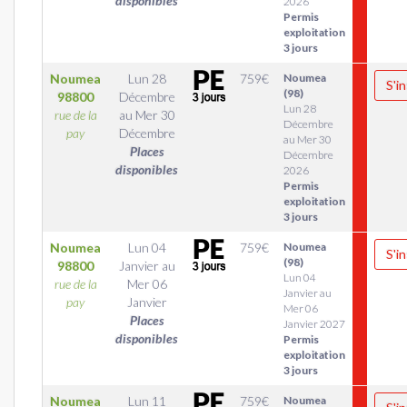
disponibles
2026
Permis
exploitation
3 jours
Noumea
Lun 28
759
€
Noumea
S'in
(98)
98800
Décembre
Lun 28
rue de la
au
Mer 30
Décembre
pay
Décembre
au Mer 30
Places
Décembre
disponibles
2026
Permis
exploitation
3 jours
Noumea
Lun 04
759
€
Noumea
S'in
(98)
98800
Janvier
au
Lun 04
rue de la
Mer 06
Janvier au
pay
Janvier
Mer 06
Places
Janvier 2027
disponibles
Permis
exploitation
3 jours
Noumea
Lun 11
759
€
Noumea