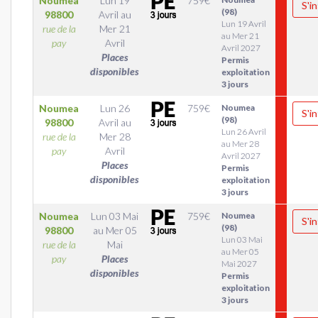
Noumea
Lun 19
759
€
S'in
(98)
98800
Avril
au
Lun 19 Avril
rue de la
Mer 21
au Mer 21
pay
Avril
Avril 2027
Places
Permis
disponibles
exploitation
3 jours
Noumea
Lun 26
759
€
Noumea
S'in
(98)
98800
Avril
au
Lun 26 Avril
rue de la
Mer 28
au Mer 28
pay
Avril
Avril 2027
Places
Permis
disponibles
exploitation
3 jours
Noumea
Lun 03 Mai
759
€
Noumea
S'in
(98)
98800
au
Mer 05
Lun 03 Mai
rue de la
Mai
au Mer 05
pay
Places
Mai 2027
disponibles
Permis
exploitation
3 jours