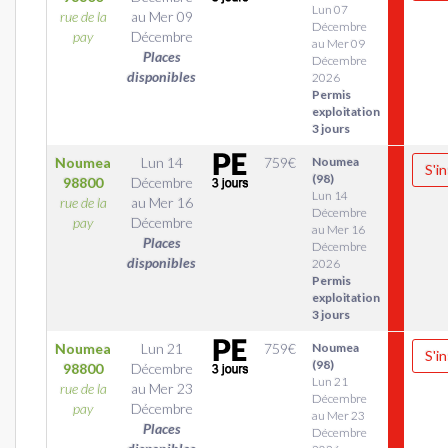
Lun 07
rue de la
au
Mer 09
Décembre
pay
Décembre
au Mer 09
Places
Décembre
disponibles
2026
Permis
exploitation
3 jours
Noumea
Lun 14
759
€
Noumea
S'in
(98)
98800
Décembre
Lun 14
rue de la
au
Mer 16
Décembre
pay
Décembre
au Mer 16
Places
Décembre
disponibles
2026
Permis
exploitation
3 jours
Noumea
Lun 21
759
€
Noumea
S'in
(98)
98800
Décembre
Lun 21
rue de la
au
Mer 23
Décembre
pay
Décembre
au Mer 23
Places
Décembre