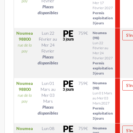
pay
Février
Mer 17
Places
Février 2027
disponibles
Permis
exploitation
3 jours
Noumea
Lun 22
759
€
Noumea
S'in
(98)
98800
Février
au
Lun 22
rue de la
Mer 24
Février au
pay
Février
Mer 24
Places
Février 2027
disponibles
Permis
exploitation
3 jours
Noumea
Lun 01
759
€
Noumea
S'in
(98)
98800
Mars
au
Lun 01 Mars
rue de la
Mer 03
au Mer 03
pay
Mars
Mars 2027
Places
Permis
disponibles
exploitation
3 jours
Noumea
Lun 08
759
€
Noumea
S'in