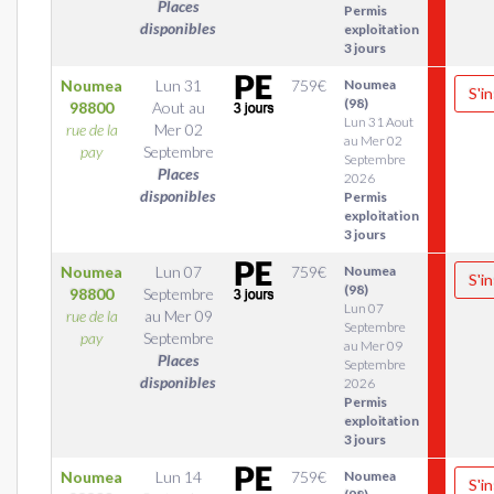
Places
Permis
disponibles
exploitation
3 jours
Noumea
Lun 31
759
€
Noumea
S'in
(98)
98800
Aout
au
Lun 31 Aout
rue de la
Mer 02
au Mer 02
pay
Septembre
Septembre
Places
2026
disponibles
Permis
exploitation
3 jours
Noumea
Lun 07
759
€
Noumea
S'in
(98)
98800
Septembre
Lun 07
rue de la
au
Mer 09
Septembre
pay
Septembre
au Mer 09
Places
Septembre
disponibles
2026
Permis
exploitation
3 jours
Noumea
Lun 14
759
€
Noumea
S'in