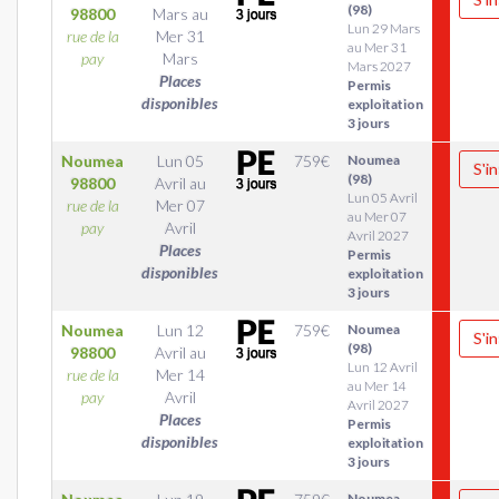
(98)
98800
Mars
au
Lun 29 Mars
rue de la
Mer 31
au Mer 31
pay
Mars
Mars 2027
Places
Permis
disponibles
exploitation
3 jours
Noumea
Lun 05
759
€
Noumea
S'in
(98)
98800
Avril
au
Lun 05 Avril
rue de la
Mer 07
au Mer 07
pay
Avril
Avril 2027
Places
Permis
disponibles
exploitation
3 jours
Noumea
Lun 12
759
€
Noumea
S'in
(98)
98800
Avril
au
Lun 12 Avril
rue de la
Mer 14
au Mer 14
pay
Avril
Avril 2027
Places
Permis
disponibles
exploitation
3 jours
Noumea