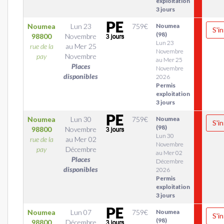
exploitation
3 jours
Noumea
Lun 23
759
€
Noumea
S'in
(98)
98800
Novembre
Lun 23
rue de la
au
Mer 25
Novembre
pay
Novembre
au Mer 25
Places
Novembre
disponibles
2026
Permis
exploitation
3 jours
Noumea
Lun 30
759
€
Noumea
S'in
(98)
98800
Novembre
Lun 30
rue de la
au
Mer 02
Novembre
pay
Décembre
au Mer 02
Places
Décembre
disponibles
2026
Permis
exploitation
3 jours
Noumea
Lun 07
759
€
Noumea
S'in
(98)
98800
Décembre