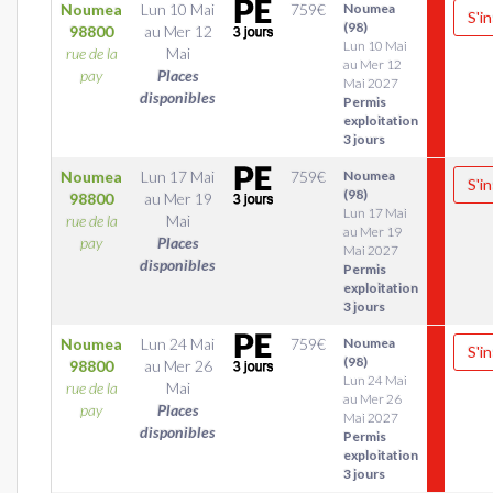
Noumea
Lun 10 Mai
759
€
Noumea
S'in
(98)
98800
au
Mer 12
Lun 10 Mai
rue de la
Mai
au Mer 12
pay
Places
Mai 2027
disponibles
Permis
exploitation
3 jours
Noumea
Lun 17 Mai
759
€
Noumea
S'in
(98)
98800
au
Mer 19
Lun 17 Mai
rue de la
Mai
au Mer 19
pay
Places
Mai 2027
disponibles
Permis
exploitation
3 jours
Noumea
Lun 24 Mai
759
€
Noumea
S'in
(98)
98800
au
Mer 26
Lun 24 Mai
rue de la
Mai
au Mer 26
pay
Places
Mai 2027
disponibles
Permis
exploitation
3 jours