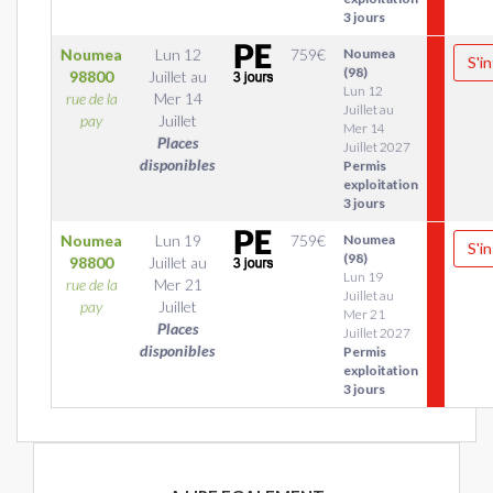
3 jours
Noumea
Lun 12
759
€
Noumea
S'in
(98)
98800
Juillet
au
Lun 12
rue de la
Mer 14
Juillet au
pay
Juillet
Mer 14
Places
Juillet 2027
disponibles
Permis
exploitation
3 jours
Noumea
Lun 19
759
€
Noumea
S'in
(98)
98800
Juillet
au
Lun 19
rue de la
Mer 21
Juillet au
pay
Juillet
Mer 21
Places
Juillet 2027
disponibles
Permis
exploitation
3 jours