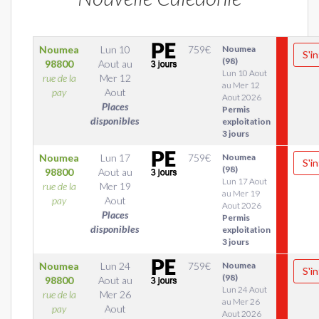
Noumea
Lun 10
759
€
Noumea
S'in
(98)
98800
Aout
au
Lun 10 Aout
rue de la
Mer 12
au Mer 12
pay
Aout
Aout 2026
Places
Permis
disponibles
exploitation
3 jours
Noumea
Lun 17
759
€
Noumea
S'in
(98)
98800
Aout
au
Lun 17 Aout
rue de la
Mer 19
au Mer 19
pay
Aout
Aout 2026
Places
Permis
disponibles
exploitation
3 jours
Noumea
Lun 24
759
€
Noumea
S'in
(98)
98800
Aout
au
Lun 24 Aout
rue de la
Mer 26
au Mer 26
pay
Aout
Aout 2026