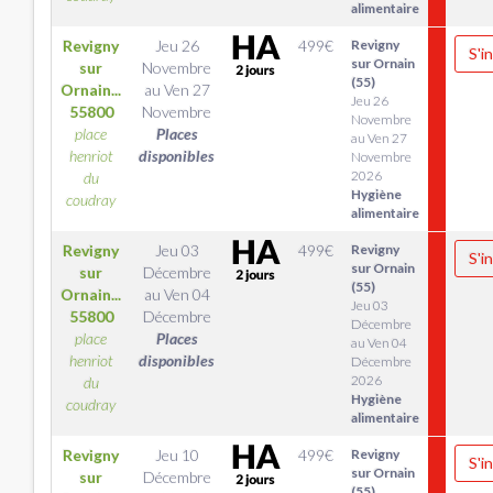
alimentaire
Revigny
Jeu 26
499
€
Revigny
S'i
sur Ornain
sur
Novembre
(55)
Ornain...
au
Ven 27
Jeu 26
55800
Novembre
Novembre
place
Places
au Ven 27
henriot
disponibles
Novembre
2026
du
Hygiène
coudray
alimentaire
Revigny
Jeu 03
499
€
Revigny
S'i
sur Ornain
sur
Décembre
(55)
Ornain...
au
Ven 04
Jeu 03
55800
Décembre
Décembre
place
Places
au Ven 04
henriot
disponibles
Décembre
2026
du
Hygiène
coudray
alimentaire
Revigny
Jeu 10
499
€
Revigny
S'i
sur Ornain
sur
Décembre
(55)