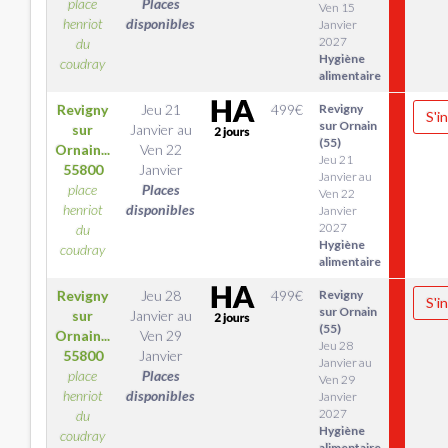
place
Places
Ven 15
henriot
disponibles
Janvier
2027
du
Hygiène
coudray
alimentaire
Revigny
Jeu 21
499
€
Revigny
S'i
sur Ornain
sur
Janvier
au
(55)
Ornain...
Ven 22
Jeu 21
55800
Janvier
Janvier au
place
Places
Ven 22
henriot
disponibles
Janvier
2027
du
Hygiène
coudray
alimentaire
Revigny
Jeu 28
499
€
Revigny
S'i
sur Ornain
sur
Janvier
au
(55)
Ornain...
Ven 29
Jeu 28
55800
Janvier
Janvier au
place
Places
Ven 29
henriot
disponibles
Janvier
2027
du
Hygiène
coudray
alimentaire