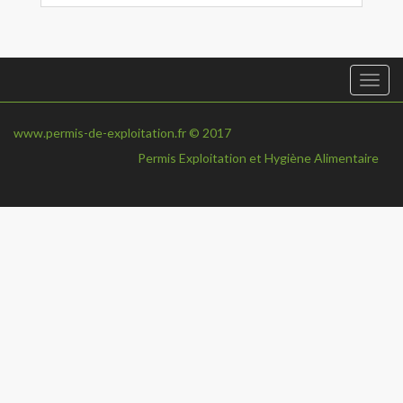
Togg
navi
www.permis-de-exploitation.fr © 2017
Permis Exploitation et Hygiène Alimentaire