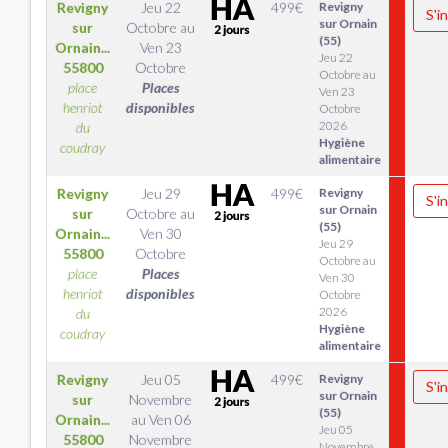
Revigny
Jeu 22
499
€
Revigny
S'i
sur Ornain
sur
Octobre
au
(55)
Ornain...
Ven 23
Jeu 22
55800
Octobre
Octobre au
place
Places
Ven 23
henriot
disponibles
Octobre
2026
du
Hygiène
coudray
alimentaire
Revigny
Jeu 29
499
€
Revigny
S'i
sur Ornain
sur
Octobre
au
(55)
Ornain...
Ven 30
Jeu 29
55800
Octobre
Octobre au
place
Places
Ven 30
henriot
disponibles
Octobre
2026
du
Hygiène
coudray
alimentaire
Revigny
Jeu 05
499
€
Revigny
S'i
sur Ornain
sur
Novembre
(55)
Ornain...
au
Ven 06
Jeu 05
55800
Novembre
Novembre