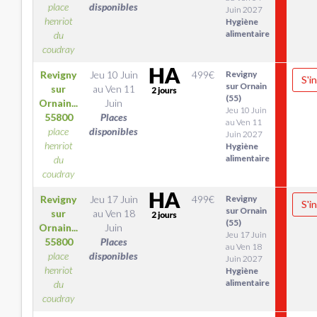
place
disponibles
Juin 2027
henriot
Hygiène
alimentaire
du
coudray
Revigny
Jeu 10 Juin
499
€
Revigny
S'i
sur Ornain
sur
au
Ven 11
(55)
Ornain...
Juin
Jeu 10 Juin
55800
Places
au Ven 11
place
disponibles
Juin 2027
henriot
Hygiène
alimentaire
du
coudray
Revigny
Jeu 17 Juin
499
€
Revigny
S'i
sur Ornain
sur
au
Ven 18
(55)
Ornain...
Juin
Jeu 17 Juin
55800
Places
au Ven 18
place
disponibles
Juin 2027
henriot
Hygiène
alimentaire
du
coudray