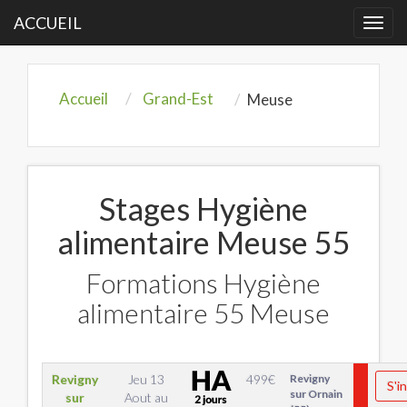
ACCUEIL
Togg
navi
Accueil
Grand-Est
Meuse
Stages Hygiène
alimentaire Meuse 55
Formations Hygiène
alimentaire 55 Meuse
Revigny
Jeu 13
499
€
Revigny
S'i
sur Ornain
sur
Aout
au