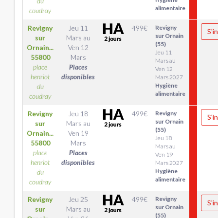
du
alimentaire
coudray
Revigny
Jeu 11
499
€
Revigny
S'i
sur Ornain
sur
Mars
au
(55)
Ornain...
Ven 12
Jeu 11
55800
Mars
Mars au
place
Places
Ven 12
henriot
disponibles
Mars 2027
Hygiène
du
alimentaire
coudray
Revigny
Jeu 18
499
€
Revigny
S'i
sur Ornain
sur
Mars
au
(55)
Ornain...
Ven 19
Jeu 18
55800
Mars
Mars au
place
Places
Ven 19
henriot
disponibles
Mars 2027
Hygiène
du
alimentaire
coudray
Revigny
Jeu 25
499
€
Revigny
S'i
sur Ornain
sur
Mars
au
(55)