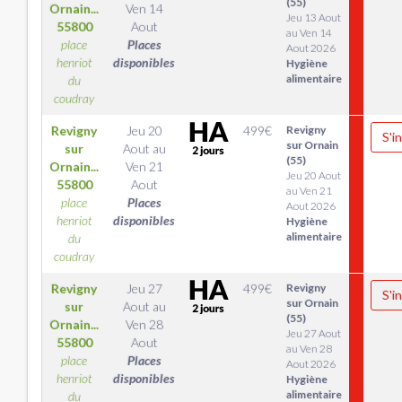
(55)
Ornain...
Ven 14
Jeu 13 Aout
55800
Aout
au Ven 14
place
Places
Aout 2026
henriot
disponibles
Hygiène
alimentaire
du
coudray
Revigny
Jeu 20
499
€
Revigny
S'i
sur Ornain
sur
Aout
au
(55)
Ornain...
Ven 21
Jeu 20 Aout
55800
Aout
au Ven 21
place
Places
Aout 2026
henriot
disponibles
Hygiène
alimentaire
du
coudray
Revigny
Jeu 27
499
€
Revigny
S'i
sur Ornain
sur
Aout
au
(55)
Ornain...
Ven 28
Jeu 27 Aout
55800
Aout
au Ven 28
place
Places
Aout 2026
henriot
disponibles
Hygiène
alimentaire
du