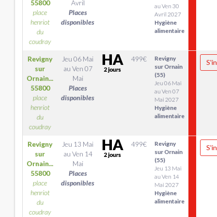
55800
Avril
au Ven 30
place
Places
Avril 2027
henriot
disponibles
Hygiène
alimentaire
du
coudray
Revigny
Jeu 06 Mai
499
€
Revigny
S'i
sur Ornain
sur
au
Ven 07
(55)
Ornain...
Mai
Jeu 06 Mai
55800
Places
au Ven 07
place
disponibles
Mai 2027
henriot
Hygiène
alimentaire
du
coudray
Revigny
Jeu 13 Mai
499
€
Revigny
S'i
sur Ornain
sur
au
Ven 14
(55)
Ornain...
Mai
Jeu 13 Mai
55800
Places
au Ven 14
place
disponibles
Mai 2027
henriot
Hygiène
alimentaire
du
coudray