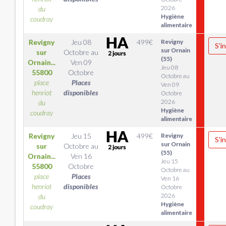
2026
du
Hygiène
coudray
alimentaire
Revigny
Jeu 08
499
€
Revigny
S'i
sur Ornain
sur
Octobre
au
(55)
Ornain...
Ven 09
Jeu 08
55800
Octobre
Octobre au
place
Places
Ven 09
henriot
disponibles
Octobre
2026
du
Hygiène
coudray
alimentaire
Revigny
Jeu 15
499
€
Revigny
S'i
sur Ornain
sur
Octobre
au
(55)
Ornain...
Ven 16
Jeu 15
55800
Octobre
Octobre au
place
Places
Ven 16
henriot
disponibles
Octobre
2026
du
Hygiène
coudray
alimentaire