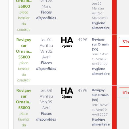
Ornain...
Ven 26
Jeu 25
55800
Mars
Mars au
place
Places
Ven 26
henriot
disponibles
Mars 2027
Hygiène
du
alimentaire
coudray
Revigny
Jeu 01
499
€
Revigny
S'i
sur Ornain
sur
Avril
au
(55)
Ornain...
Ven 02
Jeu 01 Avril
55800
Avril
au Ven 02
place
Places
Avril 2027
henriot
disponibles
Hygiène
alimentaire
du
coudray
Revigny
Jeu 08
499
€
Revigny
S'i
sur Ornain
sur
Avril
au
(55)
Ornain...
Ven 09
Jeu 08 Avril
55800
Avril
au Ven 09
place
Places
Avril 2027
henriot
disponibles
Hygiène
alimentaire
du