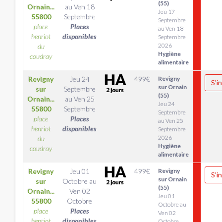
(55)
Ornain...
au
Ven 18
Jeu 17
55800
Septembre
Septembre
place
Places
au Ven 18
henriot
disponibles
Septembre
2026
du
Hygiène
coudray
alimentaire
Revigny
Jeu 24
499
€
Revigny
S'i
sur Ornain
sur
Septembre
(55)
Ornain...
au
Ven 25
Jeu 24
55800
Septembre
Septembre
place
Places
au Ven 25
henriot
disponibles
Septembre
2026
du
Hygiène
coudray
alimentaire
Revigny
Jeu 01
499
€
Revigny
S'i
sur Ornain
sur
Octobre
au
(55)
Ornain...
Ven 02
Jeu 01
55800
Octobre
Octobre au
place
Places
Ven 02
henriot
disponibles
Octobre