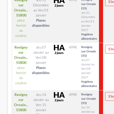
S'i
sur Ornain
sur
Décembre
(55)
Ornain...
au
Ven 01
Jeu 31
55800
Janvier
Décembre
place
Places
au Ven 01
henriot
disponibles
Janvier
2027
du
Hygiène
coudray
alimentaire
Revigny
Jeu 07
499
€
Revigny
S'i
sur Ornain
sur
Janvier
au
(55)
Ornain...
Ven 08
Jeu 07
55800
Janvier
Janvier au
place
Places
Ven 08
henriot
disponibles
Janvier
2027
du
Hygiène
coudray
alimentaire
Revigny
Jeu 14
499
€
Revigny
S'i
sur Ornain
sur
Janvier
au
(55)
Ornain...
Ven 15
Jeu 14
55800
Janvier
Janvier au