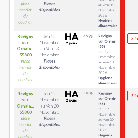
place
Places
au Ven 06
henriot
disponibles
Novembre
2026
du
Hygiène
coudray
alimentaire
Revigny
Jeu 12
499
€
Revigny
S'i
sur Ornain
sur
Novembre
(55)
Ornain...
au
Ven 13
Jeu 12
55800
Novembre
Novembre
place
Places
au Ven 13
henriot
disponibles
Novembre
2026
du
Hygiène
coudray
alimentaire
Revigny
Jeu 19
499
€
Revigny
S'i
sur Ornain
sur
Novembre
(55)
Ornain...
au
Ven 20
Jeu 19
55800
Novembre
Novembre
place
Places
au Ven 20
henriot
disponibles
Novembre
2026
du
Hygiène
coudray