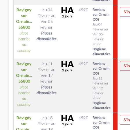
Revigny
Jeu 04
499
€
Revigny
S'i
sur Ornain
sur
Février
au
(55)
Ornain...
Ven 05
Jeu 04
55800
Février
Février au
place
Places
Ven 05
henriot
disponibles
Février
2027
du
Hygiène
coudray
alimentaire
Revigny
Jeu 11
499
€
Revigny
S'i
sur Ornain
sur
Février
au
(55)
Ornain...
Ven 12
Jeu 11
55800
Février
Février au
place
Places
Ven 12
henriot
disponibles
Février
2027
du
Hygiène
coudray
alimentaire
Revigny
Jeu 18
499
€
Revigny
S'i
sur Ornain
sur
Février
au
(55)
Ornain...
Ven 19