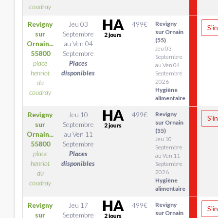
coudray
Revigny
Jeu 03
499
€
Revigny
S'i
sur Ornain
sur
Septembre
(55)
Ornain...
au
Ven 04
Jeu 03
55800
Septembre
Septembre
place
Places
au Ven 04
henriot
disponibles
Septembre
2026
du
Hygiène
coudray
alimentaire
Revigny
Jeu 10
499
€
Revigny
S'i
sur Ornain
sur
Septembre
(55)
Ornain...
au
Ven 11
Jeu 10
55800
Septembre
Septembre
place
Places
au Ven 11
henriot
disponibles
Septembre
2026
du
Hygiène
coudray
alimentaire
Revigny
Jeu 17
499
€
Revigny
S'i
sur Ornain
sur
Septembre