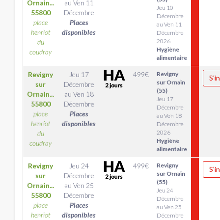
Ornain...
au
Ven 11
Jeu 10
55800
Décembre
Décembre
place
Places
au Ven 11
henriot
disponibles
Décembre
2026
du
Hygiène
coudray
alimentaire
Revigny
Jeu 17
499
€
Revigny
S'i
sur Ornain
sur
Décembre
(55)
Ornain...
au
Ven 18
Jeu 17
55800
Décembre
Décembre
place
Places
au Ven 18
henriot
disponibles
Décembre
2026
du
Hygiène
coudray
alimentaire
Revigny
Jeu 24
499
€
Revigny
S'i
sur Ornain
sur
Décembre
(55)
Ornain...
au
Ven 25
Jeu 24
55800
Décembre
Décembre
place
Places
au Ven 25
henriot
disponibles
Décembre