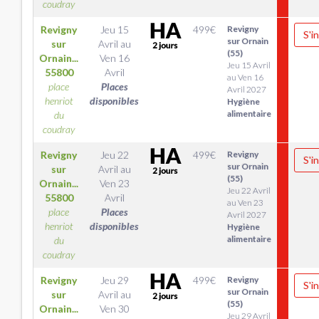
coudray
Revigny
Jeu 15
499
€
Revigny
S'i
sur Ornain
sur
Avril
au
(55)
Ornain...
Ven 16
Jeu 15 Avril
55800
Avril
au Ven 16
place
Places
Avril 2027
henriot
disponibles
Hygiène
alimentaire
du
coudray
Revigny
Jeu 22
499
€
Revigny
S'i
sur Ornain
sur
Avril
au
(55)
Ornain...
Ven 23
Jeu 22 Avril
55800
Avril
au Ven 23
place
Places
Avril 2027
henriot
disponibles
Hygiène
alimentaire
du
coudray
Revigny
Jeu 29
499
€
Revigny
S'i
sur Ornain
sur
Avril
au
(55)
Ornain...
Ven 30
Jeu 29 Avril