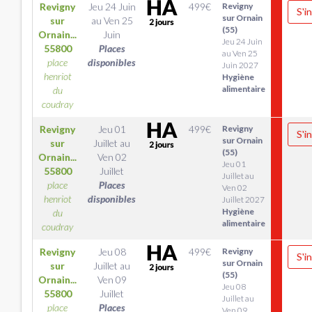
Revigny
Jeu 24 Juin
499
€
Revigny
S'i
sur Ornain
sur
au
Ven 25
(55)
Ornain...
Juin
Jeu 24 Juin
55800
Places
au Ven 25
place
disponibles
Juin 2027
henriot
Hygiène
alimentaire
du
coudray
Revigny
Jeu 01
499
€
Revigny
S'i
sur Ornain
sur
Juillet
au
(55)
Ornain...
Ven 02
Jeu 01
55800
Juillet
Juillet au
place
Places
Ven 02
henriot
disponibles
Juillet 2027
Hygiène
du
alimentaire
coudray
Revigny
Jeu 08
499
€
Revigny
S'i
sur Ornain
sur
Juillet
au
(55)
Ornain...
Ven 09
Jeu 08
55800
Juillet
Juillet au
place
Places
Ven 09