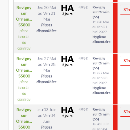
Revigny
Jeu 20 Mai
499
€
Revigny
S'i
sur Ornain
sur
au
Ven 21
(55)
Ornain...
Mai
Jeu 20 Mai
55800
Places
au Ven 21
place
disponibles
Mai 2027
henriot
Hygiène
alimentaire
du
coudray
Revigny
Jeu 27 Mai
499
€
Revigny
S'i
sur Ornain
sur
au
Ven 28
(55)
Ornain...
Mai
Jeu 27 Mai
55800
Places
au Ven 28
place
disponibles
Mai 2027
henriot
Hygiène
alimentaire
du
coudray
Revigny
Jeu 03 Juin
499
€
Revigny
S'i
sur Ornain
sur
au
Ven 04
(55)
Ornain...
Juin
Jeu 03 Juin
55800
Places
au Ven 04