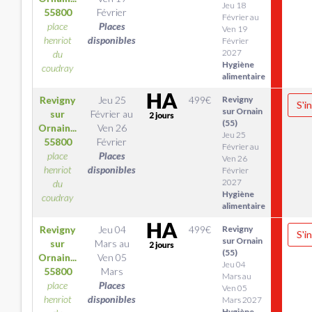
Jeu 18
55800
Février
Février au
place
Places
Ven 19
henriot
disponibles
Février
2027
du
Hygiène
coudray
alimentaire
Revigny
Jeu 25
499
€
Revigny
S'i
sur Ornain
sur
Février
au
(55)
Ornain...
Ven 26
Jeu 25
55800
Février
Février au
place
Places
Ven 26
henriot
disponibles
Février
2027
du
Hygiène
coudray
alimentaire
Revigny
Jeu 04
499
€
Revigny
S'i
sur Ornain
sur
Mars
au
(55)
Ornain...
Ven 05
Jeu 04
55800
Mars
Mars au
place
Places
Ven 05
henriot
disponibles
Mars 2027
Hygiène