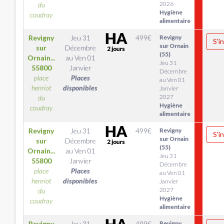
2026
du
Hygiène
coudray
alimentaire
Revigny
Jeu 31
499
€
Revigny
S'i
sur Ornain
sur
Décembre
(55)
Ornain...
au
Ven 01
Jeu 31
55800
Janvier
Décembre
place
Places
au Ven 01
henriot
disponibles
Janvier
2027
du
Hygiène
coudray
alimentaire
Revigny
Jeu 31
499
€
Revigny
S'i
sur Ornain
sur
Décembre
(55)
Ornain...
au
Ven 01
Jeu 31
55800
Janvier
Décembre
place
Places
au Ven 01
henriot
disponibles
Janvier
2027
du
Hygiène
coudray
alimentaire
Revigny
Jeu 31
499
€
Revigny