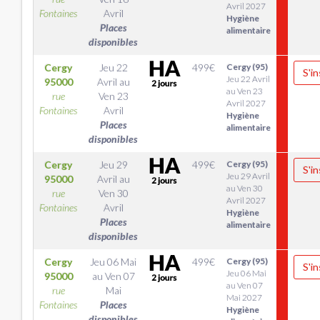
Avril 2027
Fontaines
Avril
Hygiène
Places
alimentaire
disponibles
Cergy
Jeu 22
499
€
Cergy (95)
S'in
Jeu 22 Avril
95000
Avril
au
au Ven 23
rue
Ven 23
Avril 2027
Fontaines
Avril
Hygiène
Places
alimentaire
disponibles
Cergy
Jeu 29
499
€
Cergy (95)
S'in
Jeu 29 Avril
95000
Avril
au
au Ven 30
rue
Ven 30
Avril 2027
Fontaines
Avril
Hygiène
Places
alimentaire
disponibles
Cergy
Jeu 06 Mai
499
€
Cergy (95)
S'in
Jeu 06 Mai
95000
au
Ven 07
au Ven 07
rue
Mai
Mai 2027
Fontaines
Places
Hygiène
disponibles