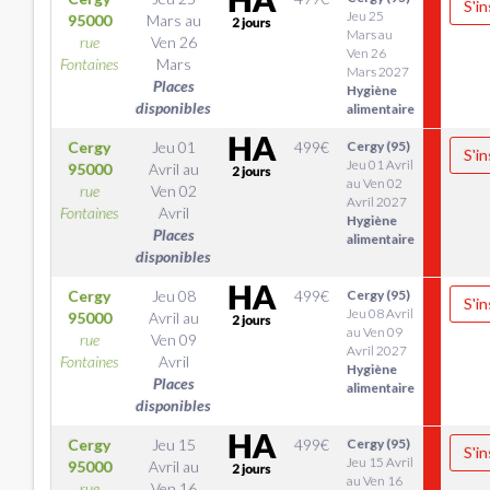
S'in
Jeu 25
95000
Mars
au
Mars au
rue
Ven 26
Ven 26
Fontaines
Mars
Mars 2027
Places
Hygiène
disponibles
alimentaire
Cergy
Jeu 01
499
€
Cergy (95)
S'in
Jeu 01 Avril
95000
Avril
au
au Ven 02
rue
Ven 02
Avril 2027
Fontaines
Avril
Hygiène
Places
alimentaire
disponibles
Cergy
Jeu 08
499
€
Cergy (95)
S'in
Jeu 08 Avril
95000
Avril
au
au Ven 09
rue
Ven 09
Avril 2027
Fontaines
Avril
Hygiène
Places
alimentaire
disponibles
Cergy
Jeu 15
499
€
Cergy (95)
S'in
Jeu 15 Avril
95000
Avril
au
au Ven 16
rue
Ven 16