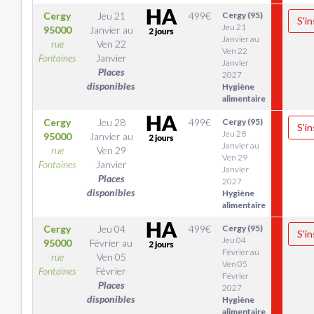
Cergy
Jeu 21
499
€
Cergy (95)
S'in
Jeu 21
95000
Janvier
au
Janvier au
rue
Ven 22
Ven 22
Fontaines
Janvier
Janvier
Places
2027
disponibles
Hygiène
alimentaire
Cergy
Jeu 28
499
€
Cergy (95)
S'in
Jeu 28
95000
Janvier
au
Janvier au
rue
Ven 29
Ven 29
Fontaines
Janvier
Janvier
Places
2027
disponibles
Hygiène
alimentaire
Cergy
Jeu 04
499
€
Cergy (95)
S'in
Jeu 04
95000
Février
au
Février au
rue
Ven 05
Ven 05
Fontaines
Février
Février
Places
2027
disponibles
Hygiène
alimentaire