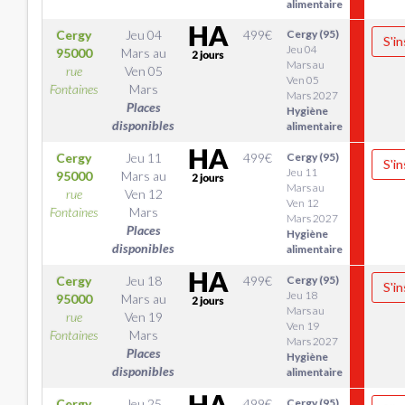
alimentaire
Cergy
Jeu 04
499
€
Cergy (95)
S'in
Jeu 04
95000
Mars
au
Mars au
rue
Ven 05
Ven 05
Fontaines
Mars
Mars 2027
Places
Hygiène
disponibles
alimentaire
Cergy
Jeu 11
499
€
Cergy (95)
S'in
Jeu 11
95000
Mars
au
Mars au
rue
Ven 12
Ven 12
Fontaines
Mars
Mars 2027
Places
Hygiène
disponibles
alimentaire
Cergy
Jeu 18
499
€
Cergy (95)
S'in
Jeu 18
95000
Mars
au
Mars au
rue
Ven 19
Ven 19
Fontaines
Mars
Mars 2027
Places
Hygiène
disponibles
alimentaire
Cergy
Jeu 25
499
€
Cergy (95)