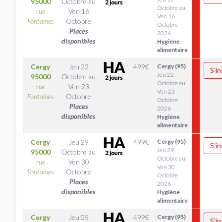
95000
Octobre
au
Octobre au
rue
Ven 16
Ven 16
Fontaines
Octobre
Octobre
Places
2026
disponibles
Hygiène
alimentaire
Cergy
Jeu 22
499
€
Cergy (95)
S'in
Jeu 22
95000
Octobre
au
Octobre au
rue
Ven 23
Ven 23
Fontaines
Octobre
Octobre
Places
2026
disponibles
Hygiène
alimentaire
Cergy
Jeu 29
499
€
Cergy (95)
S'in
Jeu 29
95000
Octobre
au
Octobre au
rue
Ven 30
Ven 30
Fontaines
Octobre
Octobre
Places
2026
disponibles
Hygiène
alimentaire
Cergy
Jeu 05
499
€
Cergy (95)
S'in