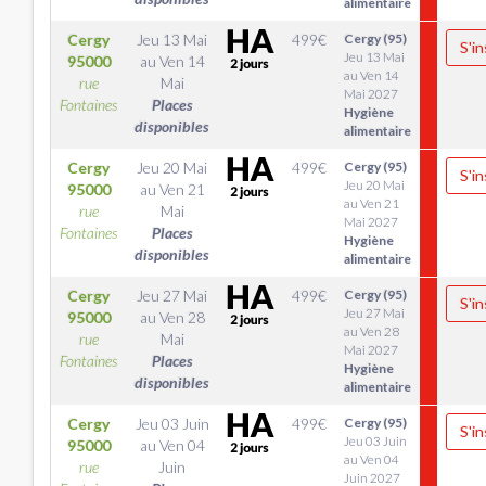
alimentaire
Cergy
Jeu 13 Mai
499
€
Cergy (95)
S'in
Jeu 13 Mai
95000
au
Ven 14
au Ven 14
rue
Mai
Mai 2027
Fontaines
Places
Hygiène
disponibles
alimentaire
Cergy
Jeu 20 Mai
499
€
Cergy (95)
S'in
Jeu 20 Mai
95000
au
Ven 21
au Ven 21
rue
Mai
Mai 2027
Fontaines
Places
Hygiène
disponibles
alimentaire
Cergy
Jeu 27 Mai
499
€
Cergy (95)
S'in
Jeu 27 Mai
95000
au
Ven 28
au Ven 28
rue
Mai
Mai 2027
Fontaines
Places
Hygiène
disponibles
alimentaire
Cergy
Jeu 03 Juin
499
€
Cergy (95)
S'in
Jeu 03 Juin
95000
au
Ven 04
au Ven 04
rue
Juin
Juin 2027