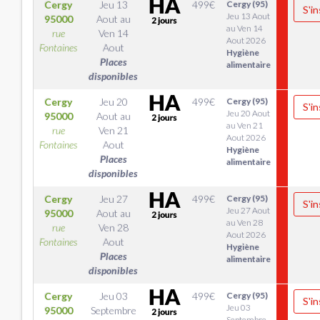
Cergy
Jeu 13
499
€
Cergy (95)
S'in
Jeu 13 Aout
95000
Aout
au
au Ven 14
rue
Ven 14
Aout 2026
Fontaines
Aout
Hygiène
Places
alimentaire
disponibles
Cergy
Jeu 20
499
€
Cergy (95)
S'in
Jeu 20 Aout
95000
Aout
au
au Ven 21
rue
Ven 21
Aout 2026
Fontaines
Aout
Hygiène
Places
alimentaire
disponibles
Cergy
Jeu 27
499
€
Cergy (95)
S'in
Jeu 27 Aout
95000
Aout
au
au Ven 28
rue
Ven 28
Aout 2026
Fontaines
Aout
Hygiène
Places
alimentaire
disponibles
Cergy
Jeu 03
499
€
Cergy (95)
S'in
Jeu 03
95000
Septembre
Septembre