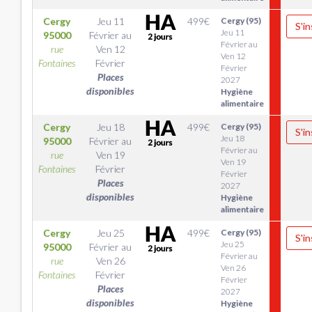
Cergy
Jeu 11
499
€
Cergy (95)
S'in
Jeu 11
95000
Février
au
Février au
rue
Ven 12
Ven 12
Fontaines
Février
Février
Places
2027
disponibles
Hygiène
alimentaire
Cergy
Jeu 18
499
€
Cergy (95)
S'in
Jeu 18
95000
Février
au
Février au
rue
Ven 19
Ven 19
Fontaines
Février
Février
Places
2027
disponibles
Hygiène
alimentaire
Cergy
Jeu 25
499
€
Cergy (95)
S'in
Jeu 25
95000
Février
au
Février au
rue
Ven 26
Ven 26
Fontaines
Février
Février
Places
2027
disponibles
Hygiène