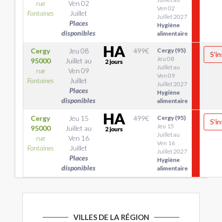
rue
Ven 02
Ven 02
Fontaines
Juillet
Juillet 2027
Places
Hygiène
disponibles
alimentaire
Cergy
Jeu 08
499
€
Cergy (95)
S'in
Jeu 08
95000
Juillet
au
Juillet au
rue
Ven 09
Ven 09
Fontaines
Juillet
Juillet 2027
Places
Hygiène
disponibles
alimentaire
Cergy
Jeu 15
499
€
Cergy (95)
S'in
Jeu 15
95000
Juillet
au
Juillet au
rue
Ven 16
Ven 16
Fontaines
Juillet
Juillet 2027
Places
Hygiène
disponibles
alimentaire
VILLES DE LA RÉGION