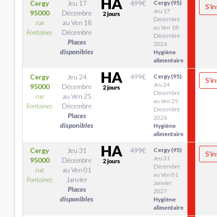
Cergy
Jeu 17
499
€
Cergy (95)
S'in
Jeu 17
95000
Décembre
Décembre
rue
au
Ven 18
au Ven 18
Fontaines
Décembre
Décembre
Places
2026
disponibles
Hygiène
alimentaire
Cergy
Jeu 24
499
€
Cergy (95)
S'in
Jeu 24
95000
Décembre
Décembre
rue
au
Ven 25
au Ven 25
Fontaines
Décembre
Décembre
Places
2026
disponibles
Hygiène
alimentaire
Cergy
Jeu 31
499
€
Cergy (95)
S'in
Jeu 31
95000
Décembre
Décembre
rue
au
Ven 01
au Ven 01
Fontaines
Janvier
Janvier
Places
2027
disponibles
Hygiène
alimentaire