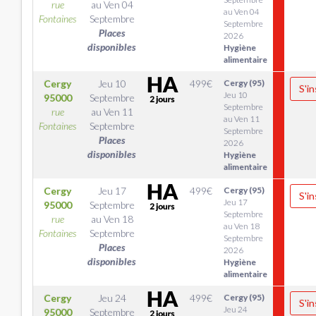
rue
au
Ven 04
au Ven 04
Fontaines
Septembre
Septembre
Places
2026
disponibles
Hygiène
alimentaire
Cergy
Jeu 10
499
€
Cergy (95)
S'in
Jeu 10
95000
Septembre
Septembre
rue
au
Ven 11
au Ven 11
Fontaines
Septembre
Septembre
Places
2026
disponibles
Hygiène
alimentaire
Cergy
Jeu 17
499
€
Cergy (95)
S'in
Jeu 17
95000
Septembre
Septembre
rue
au
Ven 18
au Ven 18
Fontaines
Septembre
Septembre
Places
2026
disponibles
Hygiène
alimentaire
Cergy
Jeu 24
499
€
Cergy (95)
S'in
Jeu 24
95000
Septembre