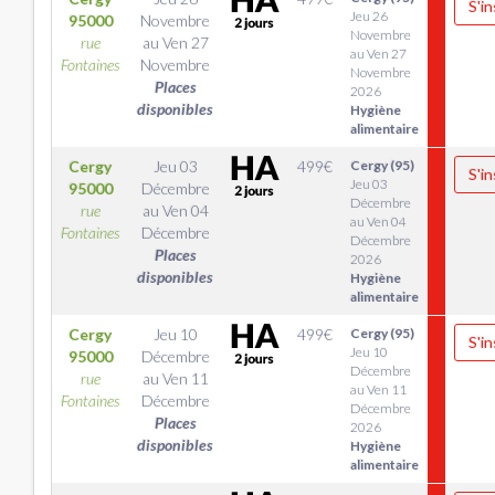
S'in
Jeu 26
95000
Novembre
Novembre
rue
au
Ven 27
au Ven 27
Fontaines
Novembre
Novembre
Places
2026
disponibles
Hygiène
alimentaire
Cergy
Jeu 03
499
€
Cergy (95)
S'in
Jeu 03
95000
Décembre
Décembre
rue
au
Ven 04
au Ven 04
Fontaines
Décembre
Décembre
Places
2026
disponibles
Hygiène
alimentaire
Cergy
Jeu 10
499
€
Cergy (95)
S'in
Jeu 10
95000
Décembre
Décembre
rue
au
Ven 11
au Ven 11
Fontaines
Décembre
Décembre
Places
2026
disponibles
Hygiène
alimentaire