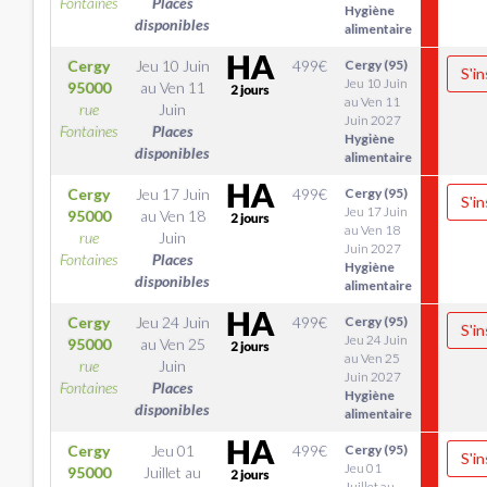
Fontaines
Places
Hygiène
disponibles
alimentaire
Cergy
Jeu 10 Juin
499
€
Cergy (95)
S'in
Jeu 10 Juin
95000
au
Ven 11
au Ven 11
rue
Juin
Juin 2027
Fontaines
Places
Hygiène
disponibles
alimentaire
Cergy
Jeu 17 Juin
499
€
Cergy (95)
S'in
Jeu 17 Juin
95000
au
Ven 18
au Ven 18
rue
Juin
Juin 2027
Fontaines
Places
Hygiène
disponibles
alimentaire
Cergy
Jeu 24 Juin
499
€
Cergy (95)
S'in
Jeu 24 Juin
95000
au
Ven 25
au Ven 25
rue
Juin
Juin 2027
Fontaines
Places
Hygiène
disponibles
alimentaire
Cergy
Jeu 01
499
€
Cergy (95)
S'in
Jeu 01
95000
Juillet
au
Juillet au