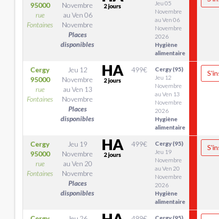
Jeu 05
95000
Novembre
Novembre
rue
au
Ven 06
au Ven 06
Fontaines
Novembre
Novembre
Places
2026
disponibles
Hygiène
alimentaire
Cergy
Jeu 12
499
€
Cergy (95)
S'in
Jeu 12
95000
Novembre
Novembre
rue
au
Ven 13
au Ven 13
Fontaines
Novembre
Novembre
Places
2026
disponibles
Hygiène
alimentaire
Cergy
Jeu 19
499
€
Cergy (95)
S'in
Jeu 19
95000
Novembre
Novembre
rue
au
Ven 20
au Ven 20
Fontaines
Novembre
Novembre
Places
2026
disponibles
Hygiène
alimentaire
Cergy
Jeu 26
499
€
Cergy (95)