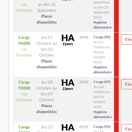
Septembre
rue
au
Ven 25
au Ven 25
Fontaines
Septembre
Septembre
Places
2026
disponibles
Hygiène
alimentaire
Cergy
Jeu 01
499
€
Cergy (95)
S'in
Jeu 01
95000
Octobre
au
Octobre au
rue
Ven 02
Ven 02
Fontaines
Octobre
Octobre
Places
2026
disponibles
Hygiène
alimentaire
Cergy
Jeu 08
499
€
Cergy (95)
S'in
Jeu 08
95000
Octobre
au
Octobre au
rue
Ven 09
Ven 09
Fontaines
Octobre
Octobre
Places
2026
disponibles
Hygiène
alimentaire
Cergy
Jeu 15
499
€
Cergy (95)
S'in
Jeu 15