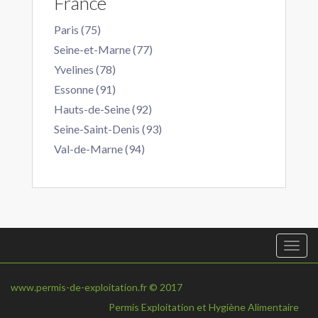
France
Paris (75)
Seine-et-Marne (77)
Yvelines (78)
Essonne (91)
Hauts-de-Seine (92)
Seine-Saint-Denis (93)
Val-de-Marne (94)
Togg
navi
www.permis-de-exploitation.fr © 2017
Permis Exploitation et Hygiène Alimentaire