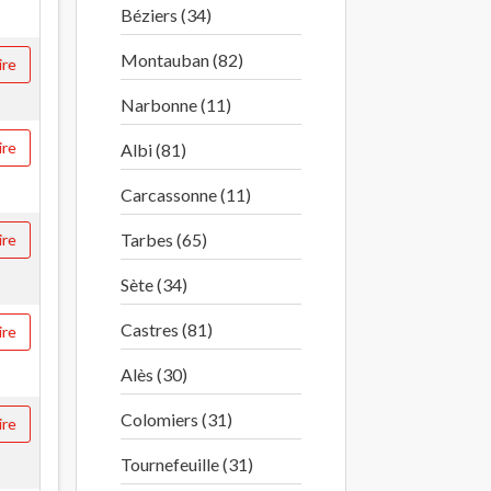
Béziers (34)
Montauban (82)
ire
Narbonne (11)
ire
Albi (81)
Carcassonne (11)
Tarbes (65)
ire
Sète (34)
Castres (81)
ire
Alès (30)
Colomiers (31)
ire
Tournefeuille (31)