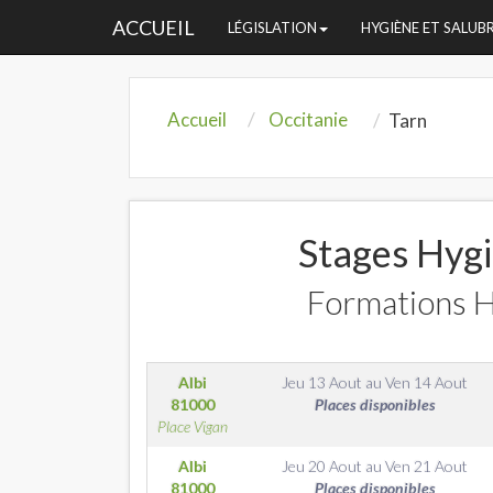
ACCUEIL
LÉGISLATION
HYGIÈNE ET SALUB
Accueil
Occitanie
Tarn
Stages Hygi
Formations H
Albi
Jeu 13 Aout
au
Ven 14 Aout
81000
Places disponibles
Place Vigan
Albi
Jeu 20 Aout
au
Ven 21 Aout
81000
Places disponibles