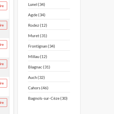
Lunel (34)
ire
Agde (34)
Rodez (12)
ire
Muret (31)
ire
Frontignan (34)
Millau (12)
ire
Blagnac (31)
Auch (32)
ire
Cahors (46)
Bagnols-sur-Cèze (30)
ire