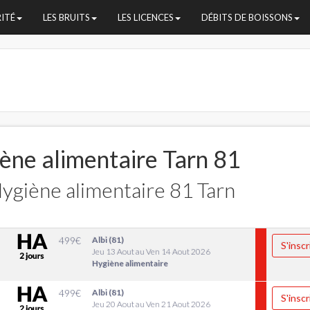
RITÉ
LES BRUITS
LES LICENCES
DÉBITS DE BOISSONS
ène alimentaire Tarn 81
ygiène alimentaire 81 Tarn
499
€
Albi (81)
S'inscr
Jeu 13 Aout au Ven 14 Aout 2026
Hygiène alimentaire
499
€
Albi (81)
S'inscr
Jeu 20 Aout au Ven 21 Aout 2026