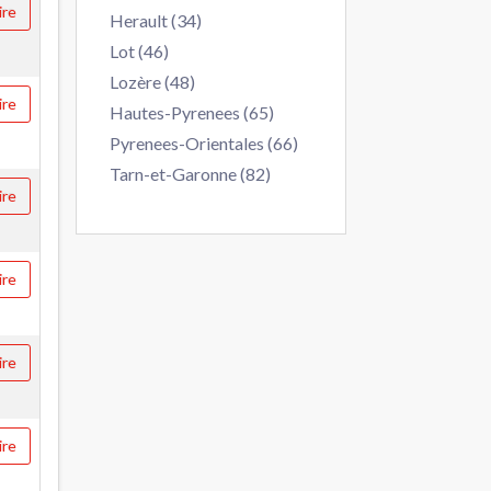
ire
Herault (34)
Lot (46)
Lozère (48)
ire
Hautes-Pyrenees (65)
Pyrenees-Orientales (66)
Tarn-et-Garonne (82)
ire
ire
ire
ire