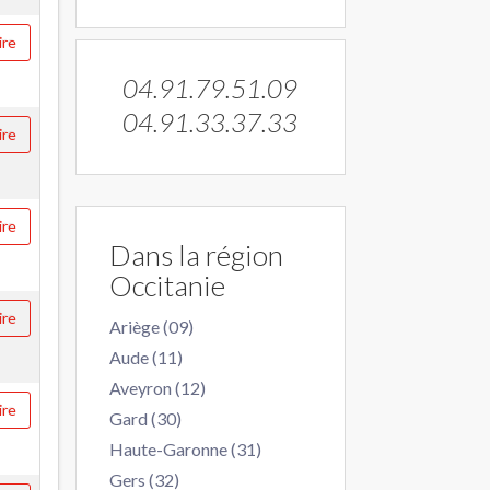
ire
04.91.79.51.09
04.91.33.37.33
ire
ire
Dans la région
Occitanie
ire
Ariège (09)
Aude (11)
Aveyron (12)
ire
Gard (30)
Haute-Garonne (31)
Gers (32)