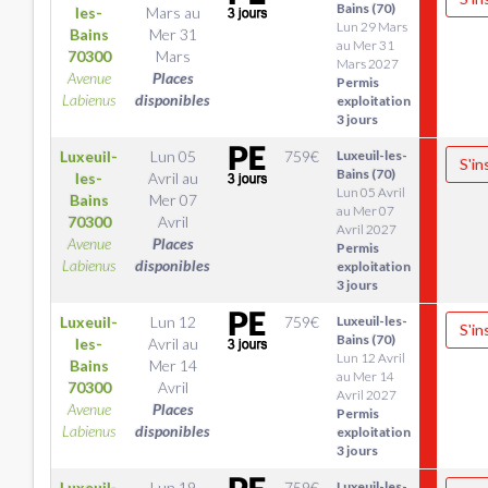
Bains (70)
les-
Mars
au
Lun 29 Mars
Bains
Mer 31
au Mer 31
70300
Mars
Mars 2027
Avenue
Places
Permis
Labienus
disponibles
exploitation
3 jours
Luxeuil-
Lun 05
759
€
Luxeuil-les-
S'in
Bains (70)
les-
Avril
au
Lun 05 Avril
Bains
Mer 07
au Mer 07
70300
Avril
Avril 2027
Avenue
Places
Permis
Labienus
disponibles
exploitation
3 jours
Luxeuil-
Lun 12
759
€
Luxeuil-les-
S'in
Bains (70)
les-
Avril
au
Lun 12 Avril
Bains
Mer 14
au Mer 14
70300
Avril
Avril 2027
Avenue
Places
Permis
Labienus
disponibles
exploitation
3 jours
Luxeuil-
Lun 19
759
€
Luxeuil-les-