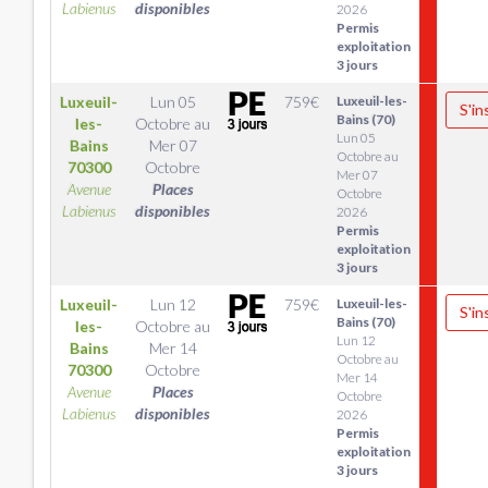
Labienus
disponibles
2026
Permis
exploitation
3 jours
Luxeuil-
Lun 05
759
€
Luxeuil-les-
S'in
Bains (70)
les-
Octobre
au
Lun 05
Bains
Mer 07
Octobre au
70300
Octobre
Mer 07
Avenue
Places
Octobre
Labienus
disponibles
2026
Permis
exploitation
3 jours
Luxeuil-
Lun 12
759
€
Luxeuil-les-
S'in
Bains (70)
les-
Octobre
au
Lun 12
Bains
Mer 14
Octobre au
70300
Octobre
Mer 14
Avenue
Places
Octobre
Labienus
disponibles
2026
Permis
exploitation
3 jours