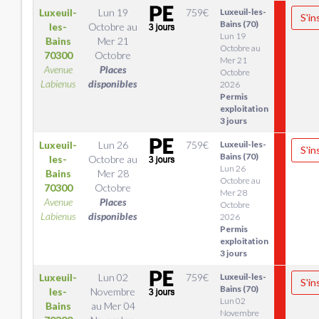
Luxeuil-
Lun 19
759
€
Luxeuil-les-
S'in
Bains (70)
les-
Octobre
au
Lun 19
Bains
Mer 21
Octobre au
70300
Octobre
Mer 21
Avenue
Places
Octobre
Labienus
disponibles
2026
Permis
exploitation
3 jours
Luxeuil-
Lun 26
759
€
Luxeuil-les-
S'in
Bains (70)
les-
Octobre
au
Lun 26
Bains
Mer 28
Octobre au
70300
Octobre
Mer 28
Avenue
Places
Octobre
Labienus
disponibles
2026
Permis
exploitation
3 jours
Luxeuil-
Lun 02
759
€
Luxeuil-les-
S'in
Bains (70)
les-
Novembre
Lun 02
Bains
au
Mer 04
Novembre