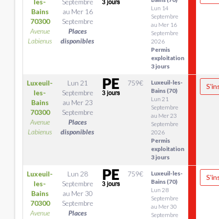
les-
Septembre
Lun 14
Bains
au
Mer 16
Septembre
70300
Septembre
au Mer 16
Avenue
Places
Septembre
Labienus
disponibles
2026
Permis
exploitation
3 jours
Luxeuil-
Lun 21
759
€
Luxeuil-les-
S'in
Bains (70)
les-
Septembre
Lun 21
Bains
au
Mer 23
Septembre
70300
Septembre
au Mer 23
Avenue
Places
Septembre
Labienus
disponibles
2026
Permis
exploitation
3 jours
Luxeuil-
Lun 28
759
€
Luxeuil-les-
S'in
Bains (70)
les-
Septembre
Lun 28
Bains
au
Mer 30
Septembre
70300
Septembre
au Mer 30
Avenue
Places
Septembre