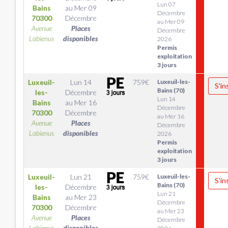
Lun 07
Bains
au
Mer 09
Décembre
70300
Décembre
au Mer 09
Avenue
Places
Décembre
Labienus
disponibles
2026
Permis
exploitation
3 jours
Luxeuil-
Lun 14
759
€
Luxeuil-les-
S'in
Bains (70)
les-
Décembre
Lun 14
Bains
au
Mer 16
Décembre
70300
Décembre
au Mer 16
Avenue
Places
Décembre
Labienus
disponibles
2026
Permis
exploitation
3 jours
Luxeuil-
Lun 21
759
€
Luxeuil-les-
S'in
Bains (70)
les-
Décembre
Lun 21
Bains
au
Mer 23
Décembre
70300
Décembre
au Mer 23
Avenue
Places
Décembre
Labienus
disponibles