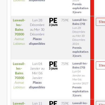
2026
Permis
exploitation
3 jours
Luxeuil-
Lun 28
759
€
Luxeuil-les-
S'in
Bains (70)
les-
Décembre
Lun 28
Bains
au
Mer 30
Décembre
70300
Décembre
au Mer 30
Avenue
Places
Décembre
Labienus
disponibles
2026
Permis
exploitation
3 jours
Luxeuil-
Lun 04
759
€
Luxeuil-les-
S'in
Bains (70)
les-
Janvier
au
Lun 04
Bains
Mer 06
Janvier au
70300
Janvier
Mer 06
Avenue
Places
Janvier 2027
Labienus
disponibles
Permis
exploitation
3 jours
Luxeuil-
Lun 11
759
€
Luxeuil-les-
S'in