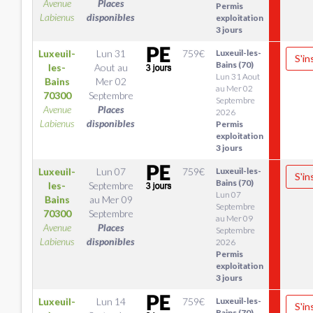
Avenue
Places
Permis
Labienus
disponibles
exploitation
3 jours
Luxeuil-
Lun 31
759
€
Luxeuil-les-
S'in
Bains (70)
les-
Aout
au
Lun 31 Aout
Bains
Mer 02
au Mer 02
70300
Septembre
Septembre
Avenue
Places
2026
Labienus
disponibles
Permis
exploitation
3 jours
Luxeuil-
Lun 07
759
€
Luxeuil-les-
S'in
Bains (70)
les-
Septembre
Lun 07
Bains
au
Mer 09
Septembre
70300
Septembre
au Mer 09
Avenue
Places
Septembre
Labienus
disponibles
2026
Permis
exploitation
3 jours
Luxeuil-
Lun 14
759
€
Luxeuil-les-
S'in
Bains (70)