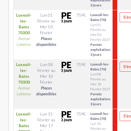
exploitation
3 jours
Luxeuil-
Lun 01
759
€
Luxeuil-les-
S'in
Bains (70)
les-
Février
au
Lun 01
Bains
Mer 03
Février au
70300
Février
Mer 03
Avenue
Places
Février 2027
Labienus
disponibles
Permis
exploitation
3 jours
Luxeuil-
Lun 08
759
€
Luxeuil-les-
S'in
Bains (70)
les-
Février
au
Lun 08
Bains
Mer 10
Février au
70300
Février
Mer 10
Avenue
Places
Février 2027
Labienus
disponibles
Permis
exploitation
3 jours
Luxeuil-
Lun 15
759
€
Luxeuil-les-
S'in
Bains (70)
les-
Février
au
Lun 15
Bains
Mer 17
Février au