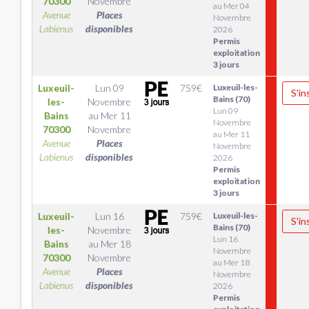
70300
Novembre
au Mer 04
Avenue
Places
Novembre
Labienus
disponibles
2026
Permis
exploitation
3 jours
Luxeuil-
Lun 09
759
€
Luxeuil-les-
S'in
Bains (70)
les-
Novembre
Lun 09
Bains
au
Mer 11
Novembre
70300
Novembre
au Mer 11
Avenue
Places
Novembre
Labienus
disponibles
2026
Permis
exploitation
3 jours
Luxeuil-
Lun 16
759
€
Luxeuil-les-
S'in
Bains (70)
les-
Novembre
Lun 16
Bains
au
Mer 18
Novembre
70300
Novembre
au Mer 18
Avenue
Places
Novembre
Labienus
disponibles
2026
Permis