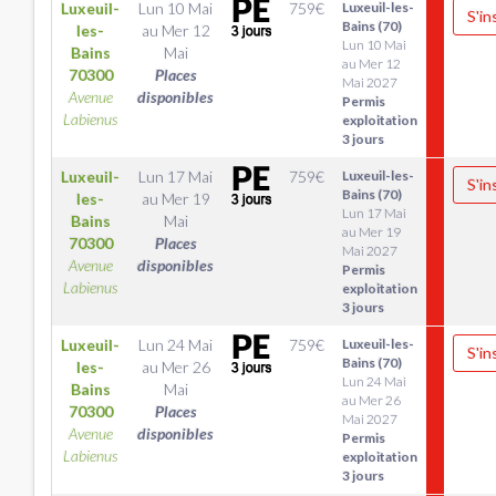
Luxeuil-
Lun 10 Mai
759
€
Luxeuil-les-
S'in
Bains (70)
les-
au
Mer 12
Lun 10 Mai
Bains
Mai
au Mer 12
70300
Places
Mai 2027
Avenue
disponibles
Permis
Labienus
exploitation
3 jours
Luxeuil-
Lun 17 Mai
759
€
Luxeuil-les-
S'in
Bains (70)
les-
au
Mer 19
Lun 17 Mai
Bains
Mai
au Mer 19
70300
Places
Mai 2027
Avenue
disponibles
Permis
Labienus
exploitation
3 jours
Luxeuil-
Lun 24 Mai
759
€
Luxeuil-les-
S'in
Bains (70)
les-
au
Mer 26
Lun 24 Mai
Bains
Mai
au Mer 26
70300
Places
Mai 2027
Avenue
disponibles
Permis
Labienus
exploitation
3 jours