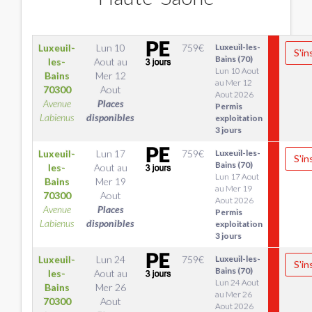
Luxeuil-
Lun 10
759
€
Luxeuil-les-
S'in
Bains (70)
les-
Aout
au
Lun 10 Aout
Bains
Mer 12
au Mer 12
70300
Aout
Aout 2026
Avenue
Places
Permis
Labienus
disponibles
exploitation
3 jours
Luxeuil-
Lun 17
759
€
Luxeuil-les-
S'in
Bains (70)
les-
Aout
au
Lun 17 Aout
Bains
Mer 19
au Mer 19
70300
Aout
Aout 2026
Avenue
Places
Permis
Labienus
disponibles
exploitation
3 jours
Luxeuil-
Lun 24
759
€
Luxeuil-les-
S'in
Bains (70)
les-
Aout
au
Lun 24 Aout
Bains
Mer 26
au Mer 26
70300
Aout
Aout 2026