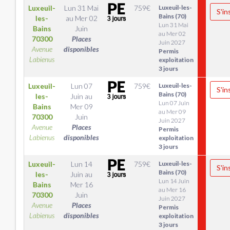
Luxeuil-
Lun 31 Mai
759
€
Luxeuil-les-
S'in
Bains (70)
les-
au
Mer 02
Lun 31 Mai
Bains
Juin
au Mer 02
70300
Places
Juin 2027
Avenue
disponibles
Permis
Labienus
exploitation
3 jours
Luxeuil-
Lun 07
759
€
Luxeuil-les-
S'in
Bains (70)
les-
Juin
au
Lun 07 Juin
Bains
Mer 09
au Mer 09
70300
Juin
Juin 2027
Avenue
Places
Permis
Labienus
disponibles
exploitation
3 jours
Luxeuil-
Lun 14
759
€
Luxeuil-les-
S'in
Bains (70)
les-
Juin
au
Lun 14 Juin
Bains
Mer 16
au Mer 16
70300
Juin
Juin 2027
Avenue
Places
Permis
Labienus
disponibles
exploitation
3 jours