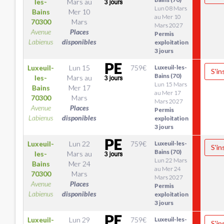
les-
Mars
au
Lun 08 Mars
Bains
Mer 10
au Mer 10
70300
Mars
Mars 2027
Avenue
Places
Permis
Labienus
disponibles
exploitation
3 jours
Luxeuil-
Lun 15
759
€
Luxeuil-les-
S'in
Bains (70)
les-
Mars
au
Lun 15 Mars
Bains
Mer 17
au Mer 17
70300
Mars
Mars 2027
Avenue
Places
Permis
Labienus
disponibles
exploitation
3 jours
Luxeuil-
Lun 22
759
€
Luxeuil-les-
S'in
Bains (70)
les-
Mars
au
Lun 22 Mars
Bains
Mer 24
au Mer 24
70300
Mars
Mars 2027
Avenue
Places
Permis
Labienus
disponibles
exploitation
3 jours
Luxeuil-
Lun 29
759
€
Luxeuil-les-
S'in