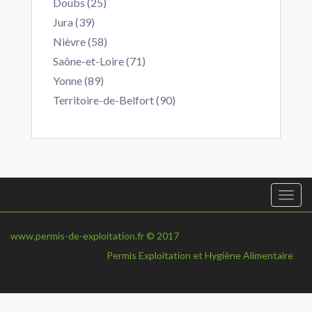
Doubs (25)
Jura (39)
Nièvre (58)
Saône-et-Loire (71)
Yonne (89)
Territoire-de-Belfort (90)
Togg
navi
www.permis-de-exploitation.fr © 2017
Permis Exploitation et Hygiène Alimentaire