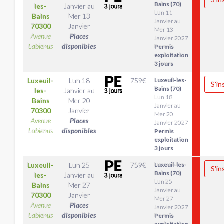
Bains (70)
les-
Janvier
au
Lun 11
Bains
Mer 13
Janvier au
70300
Janvier
Mer 13
Avenue
Places
Janvier 2027
Labienus
disponibles
Permis
exploitation
3 jours
Luxeuil-
Lun 18
759
€
Luxeuil-les-
S'in
Bains (70)
les-
Janvier
au
Lun 18
Bains
Mer 20
Janvier au
70300
Janvier
Mer 20
Avenue
Places
Janvier 2027
Labienus
disponibles
Permis
exploitation
3 jours
Luxeuil-
Lun 25
759
€
Luxeuil-les-
S'in
Bains (70)
les-
Janvier
au
Lun 25
Bains
Mer 27
Janvier au
70300
Janvier
Mer 27
Avenue
Places
Janvier 2027
Labienus
disponibles
Permis