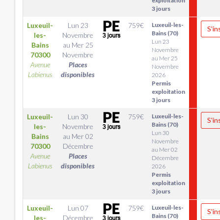
exploitation
3 jours
Luxeuil-
Lun 23
759
€
Luxeuil-les-
S'in
Bains (70)
les-
Novembre
Lun 23
Bains
au
Mer 25
Novembre
70300
Novembre
au Mer 25
Avenue
Places
Novembre
Labienus
disponibles
2026
Permis
exploitation
3 jours
Luxeuil-
Lun 30
759
€
Luxeuil-les-
S'in
Bains (70)
les-
Novembre
Lun 30
Bains
au
Mer 02
Novembre
70300
Décembre
au Mer 02
Avenue
Places
Décembre
Labienus
disponibles
2026
Permis
exploitation
3 jours
Luxeuil-
Lun 07
759
€
Luxeuil-les-
S'in
Bains (70)
les-
Décembre