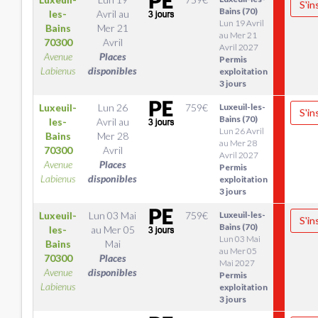
S'in
Bains (70)
les-
Avril
au
Lun 19 Avril
Bains
Mer 21
au Mer 21
70300
Avril
Avril 2027
Avenue
Places
Permis
Labienus
disponibles
exploitation
3 jours
Luxeuil-
Lun 26
759
€
Luxeuil-les-
S'in
Bains (70)
les-
Avril
au
Lun 26 Avril
Bains
Mer 28
au Mer 28
70300
Avril
Avril 2027
Avenue
Places
Permis
Labienus
disponibles
exploitation
3 jours
Luxeuil-
Lun 03 Mai
759
€
Luxeuil-les-
S'in
Bains (70)
les-
au
Mer 05
Lun 03 Mai
Bains
Mai
au Mer 05
70300
Places
Mai 2027
Avenue
disponibles
Permis
Labienus
exploitation
3 jours