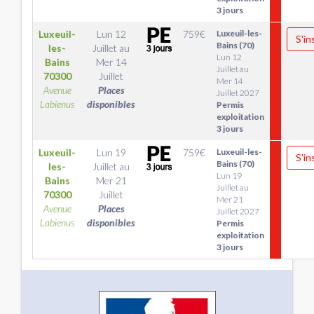
3 jours
Luxeuil-
Lun 12
759
€
Luxeuil-les-
S'in
Bains (70)
les-
Juillet
au
Lun 12
Bains
Mer 14
Juillet au
70300
Juillet
Mer 14
Avenue
Places
Juillet 2027
Labienus
disponibles
Permis
exploitation
3 jours
Luxeuil-
Lun 19
759
€
Luxeuil-les-
S'in
Bains (70)
les-
Juillet
au
Lun 19
Bains
Mer 21
Juillet au
70300
Juillet
Mer 21
Avenue
Places
Juillet 2027
Labienus
disponibles
Permis
exploitation
3 jours