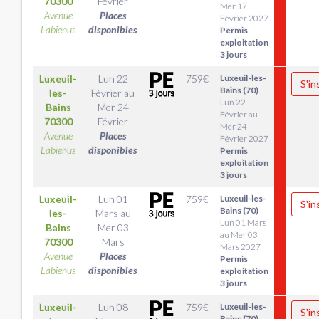
70300
Février
Mer 17
Avenue
Places
Février 2027
Labienus
disponibles
Permis
exploitation
3 jours
Luxeuil-
Lun 22
759
€
Luxeuil-les-
S'in
Bains (70)
les-
Février
au
Lun 22
Bains
Mer 24
Février au
70300
Février
Mer 24
Avenue
Places
Février 2027
Labienus
disponibles
Permis
exploitation
3 jours
Luxeuil-
Lun 01
759
€
Luxeuil-les-
S'in
Bains (70)
les-
Mars
au
Lun 01 Mars
Bains
Mer 03
au Mer 03
70300
Mars
Mars 2027
Avenue
Places
Permis
Labienus
disponibles
exploitation
3 jours
Luxeuil-
Lun 08
759
€
Luxeuil-les-
S'in
Bains (70)