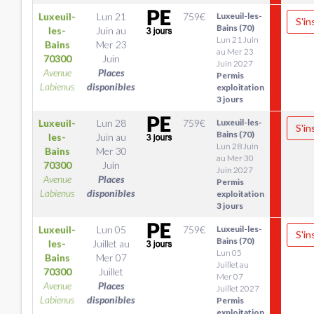
Luxeuil-
Lun 21
759
€
Luxeuil-les-
S'in
Bains (70)
les-
Juin
au
Lun 21 Juin
Bains
Mer 23
au Mer 23
70300
Juin
Juin 2027
Avenue
Places
Permis
Labienus
disponibles
exploitation
3 jours
Luxeuil-
Lun 28
759
€
Luxeuil-les-
S'in
Bains (70)
les-
Juin
au
Lun 28 Juin
Bains
Mer 30
au Mer 30
70300
Juin
Juin 2027
Avenue
Places
Permis
Labienus
disponibles
exploitation
3 jours
Luxeuil-
Lun 05
759
€
Luxeuil-les-
S'in
Bains (70)
les-
Juillet
au
Lun 05
Bains
Mer 07
Juillet au
70300
Juillet
Mer 07
Avenue
Places
Juillet 2027
Labienus
disponibles
Permis
exploitation